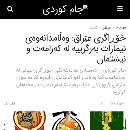
Home
جیهان
ئاسیا
خۆڕاگری عێراق: وەڵامدانەوەی
ئیمارات بەرگرییە لە کەرامەت و
نیشتمان
جام کوردی – دەستەی هەماهەنگی خۆڕاگری عێراق لە
بەیاننامەیەکدا وەڵامی ئەو کەسانەی دایەوە کە بە هۆی
هێرشی گرووپێکی عێراقییەوە بۆ سەر ئیمارات ڕەخنەیان
گرتووە.
شوبات 5, 2022