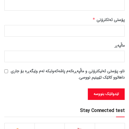
پۆستی ئەلکترۆنی
*
ماڵپه‌ڕ
ناو، پۆستی ئەلیکترۆنی و ماڵپەڕەکەم پاشەکەوتبکە لەم وێبگەڕە بۆ جاری
داهاتوو کاتێک تێبینیم نووسی.
Stay Connected test