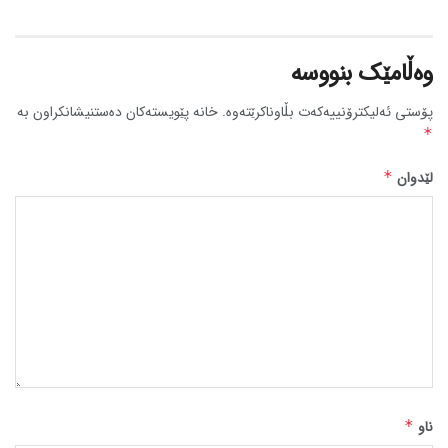
وەڵامێک بنووسە
پۆستی ئەلیکترۆنییەکەت بڵاوناکرێتەوە.
خانە پێویستەکان دەستنیشانکراون بە
*
لێدوان
*
ناو
*