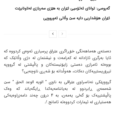
گەروسی: توانای ئەتۆمیی ئێران بە هێزی سەربازی لەناونابرێت
ئێران هۆشداریی دایە سێ وڵاتی ئەورووپی
دەستەی هەماهەنگی خۆڕاگری عێراق پرسیاری ئەوەی کردووە کە
ئایا بەرگری ئازادانە لە کەرامەت و نیشتمان لە دژی وڵاتێک کە
بووەتە ئامرازی دەستی زایۆنیستەکان و پاڵپشتی لە گرووپە
تیرۆریستییەکان دەکات، هەوڵدانە بۆ شەڕی ناوچەیی؟
گرووپێکی نەناسراوی عێراقی بە ناوی ” الویە الوعد الحق ” سێ
شەممەی ڕابردوو لە بەیاننامەیەکدا ڕایگەیاند کە وەک
پاڵپشتییەک بۆ گەلی یەمەن، بە 4 درۆن چەند دامەزراوەیەکی
هەستیاری لە ئیمارات کردووەتە ئامانج./.