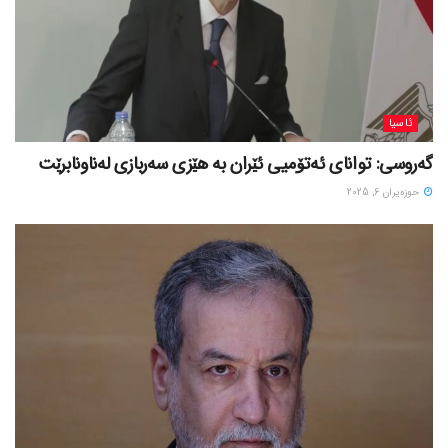
ئاسیا
گەروسی: توانای ئەتۆمیی ئێران بە هێزی سەربازی لەناونابرێت
حوزه‌یران 6, 2025