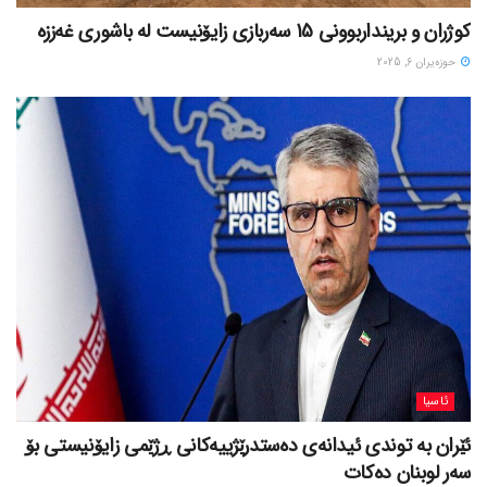
کوژران و برینداربوونی 15 سەربازی زایۆنیست لە باشوری غەززە
حوزه‌یران 6, 2025
ئاسیا
ئێران بە توندی ئیدانەی دەستدرێژییەکانی ڕژێمی زایۆنیستی بۆ
سەر لوبنان دەکات