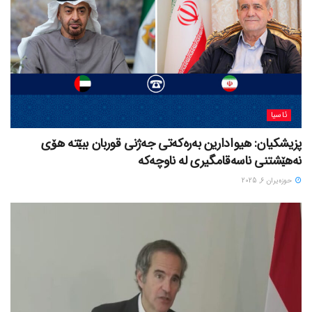
ئاسیا
پزیشکیان: هیوادارین بەرەکەتی جەژنی قوربان ببێتە هۆی
نەهێشتنی ناسەقامگیری لە ناوچەکە
حوزه‌یران 6, 2025