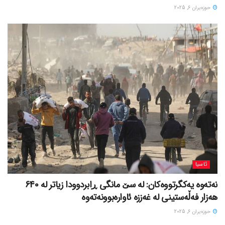
حوزه‌یران 6, 2025
ئاسیا
نەتەوە یەکگرتووەکان: لە سێ مانگی ڕابردوودا زیاتر لە 640
هەزار فەڵەستینی لە غەززە ئاوارەبوونەتەوە
حوزه‌یران 6, 2025