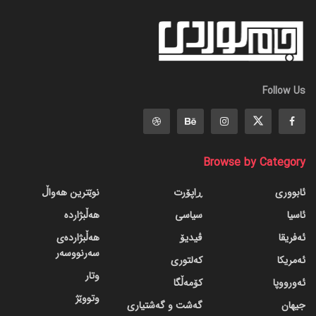
Follow Us
Browse by Category
ئابووری
ڕاپۆرت
نوێترین هەواڵ
ئاسیا
سیاسی
هەڵبژاردە
ئەفریقا
ڤیدیۆ
هەڵبژاردەی
سەرنووسەر
ئەمریکا
کەلتوری
وتار
ئەورووپا
کۆمەڵگا
وتووێژ
جیهان
گه‌شت و گه‌شتیاری