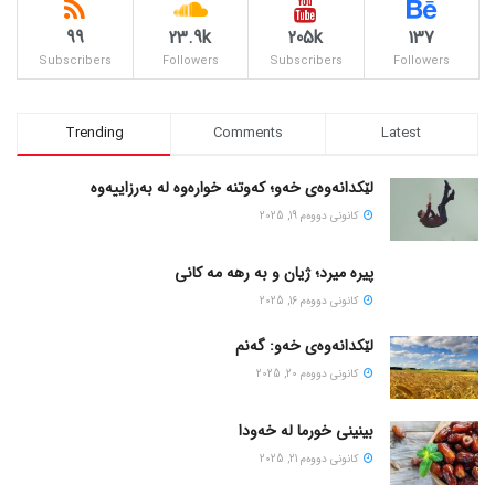
99
23.9k
205k
137
Subscribers
Followers
Subscribers
Followers
Trending
Comments
Latest
لێکدانەوەی خەو؛ کەوتنە خوارەوە لە بەرزاییەوە
كانونی دووه‌م 19, 2025
پیره میرد؛ ژیان و به رهه مه کانی
كانونی دووه‌م 16, 2025
لێکدانەوەی خەو: گەنم
كانونی دووه‌م 20, 2025
بینینی خورما لە خەودا
كانونی دووه‌م 21, 2025