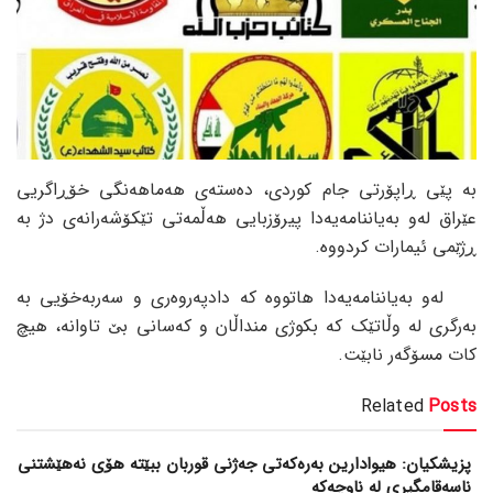
بە پێی ڕاپۆرتی جام کوردی، دەستەی هەماهەنگی خۆڕاگریی
عێراق لەو بەیاننامەیەدا پیرۆزبایی هەڵمەتی تێکۆشەرانەی دژ بە
ڕژێمی ئیمارات کردووە.
لەو بەیاننامەیەدا هاتووە کە دادپەروەری و سەربەخۆیی بە
بەرگری لە وڵاتێک کە بکوژی منداڵان و کەسانی بێ تاوانە، هیچ
کات مسۆگەر نابێت.
Related
Posts
پزیشکیان: هیوادارین بەرەکەتی جەژنی قوربان ببێتە هۆی نەهێشتنی
ناسەقامگیری لە ناوچەکە