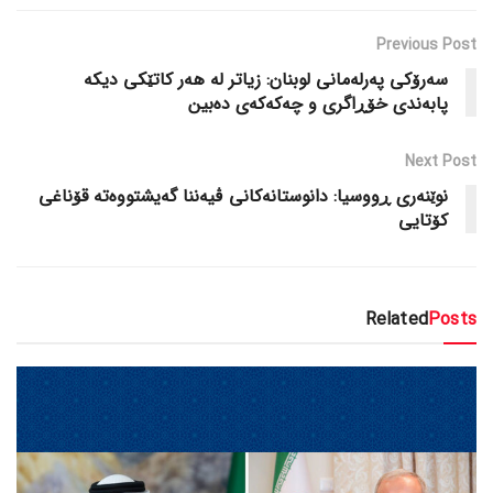
Previous Post
سەرۆکی پەرلەمانی لوبنان: زیاتر لە هەر کاتێکی دیکە
پابەندی خۆڕاگری و چەکەکەی دەبین
Next Post
نوێنەری ڕووسیا: دانوستانەکانی ڤیەننا گەیشتووەتە قۆناغی
کۆتایی
Related
Posts