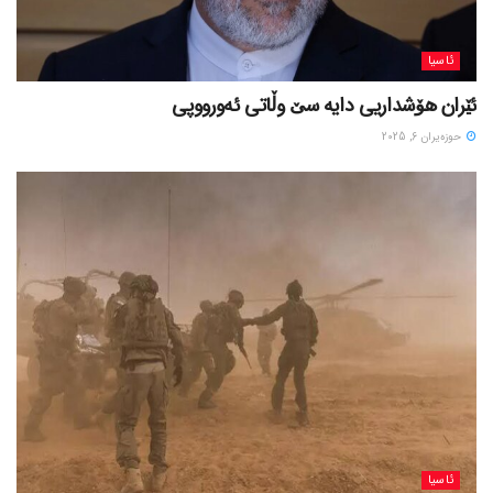
ئاسیا
ئێران هۆشداریی دایە سێ وڵاتی ئەورووپی
حوزه‌یران 6, 2025
ئاسیا