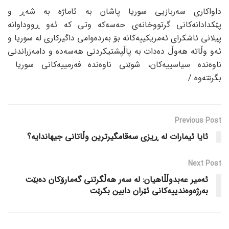
داواکاری سەربازیی سوریا پاشان بە ئاماژە بە شەڕ و
پێکدادانەکانی گرتووخانەی حەسەکە وتی کە ئەو ڕووداوانە
پیلانی ئاشکرای ئەمریکییەکانە بۆ بەردەوامی داگیرکاری لە سوریا و
ئەو وڵاتە هەوڵ دەدات بە پاڵپشتیکردنی هەسەدە و دامەزراندنی
ناوەندە سیاسییەکان، شوێنی ناوەندە فەرمییەکانی سوریا
بگرێتەوە./.
Previous Post
ئایا ئیمارات لە ڕیزی سەقامگیرترین وڵاتانی جیهاندایە؟
Next Post
ئەمیر عەبدوڵڵاهیان: لە سەر هەڵگرتنی گەمارۆکان دەبێت
بەرژەوەندییەکانی ئێران دابین بکرێت