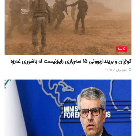
ئاسیا
کوژران و برینداربوونی 15 سەربازی زایۆنیست لە باشوری غەززە
حوزه‌یران 6, 2025