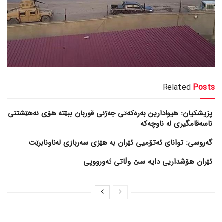
Related
Posts
پزیشکیان: هیوادارین بەرەکەتی جەژنی قوربان ببێتە هۆی نەهێشتنی
ناسەقامگیری لە ناوچەکە
گەروسی: توانای ئەتۆمیی ئێران بە هێزی سەربازی لەناونابرێت
ئێران هۆشداریی دایە سێ وڵاتی ئەورووپی