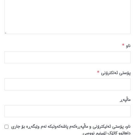
ناو
*
پۆستی ئەلکترۆنی
*
ماڵپه‌ڕ
ناو، پۆستی ئەلیکترۆنی و ماڵپەڕەکەم پاشەکەوتبکە لەم وێبگەڕە بۆ جاری
داهاتوو کاتێک تێبینیم نووسی.