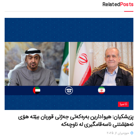
Related
Posts
ئاسیا
پزیشکیان: هیوادارین بەرەکەتی جەژنی قوربان ببێتە هۆی
نەهێشتنی ناسەقامگیری لە ناوچەکە
حوزه‌یران 6, 2025