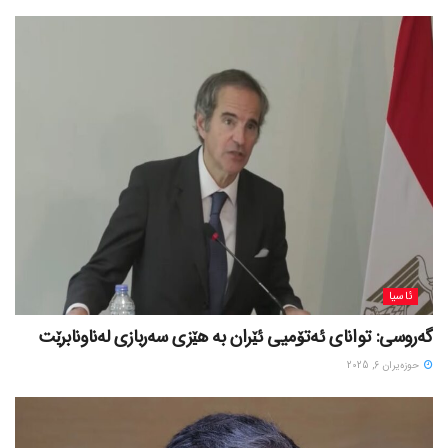
ئاسیا
گەروسی: توانای ئەتۆمیی ئێران بە هێزی سەربازی لەناونابرێت
حوزه‌یران 6, 2025