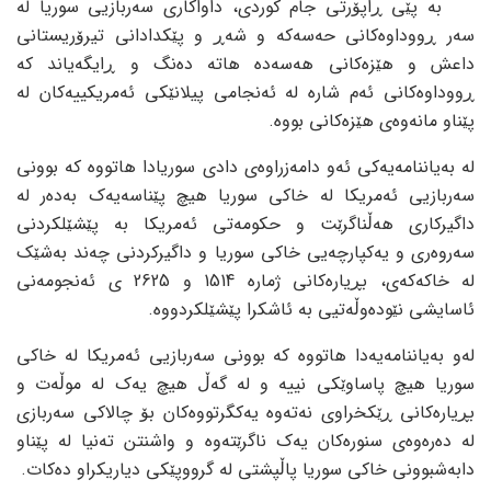
بە پێی ڕاپۆرتی جام کوردی، داواکاری سەربازیی سوریا لە
سەر ڕووداوەکانی حەسەکە و شەڕ و پێکدادانی تیرۆریستانی
داعش و هێزەکانی هەسەدە هاتە دەنگ و ڕایگەیاند کە
ڕووداوەکانی ئەم شارە لە ئەنجامی پیلانێکی ئەمریکییەکان لە
پێناو مانەوەی هێزەکانی بووە.
لە بەیاننامەیەکی ئەو دامەزراوەی دادی سوریادا هاتووە کە بوونی
سەربازیی ئەمریکا لە خاکی سوریا هیچ پێناسەیەک بەدەر لە
داگیرکاری هەڵناگرێت و حکومەتی ئەمریکا بە پێشێلکردنی
سەروەری و یەکپارچەیی خاکی سوریا و داگیرکردنی چەند بەشێک
لە خاکەکەی، بڕیارەکانی ژمارە 1514 و 2625 ی ئەنجومەنی
ئاسایشی نێودەوڵەتیی بە ئاشکرا پێشێلکردووە.
لەو بەیاننامەیەدا هاتووە کە بوونی سەربازیی ئەمریکا لە خاکی
سوریا هیچ پاساوێکی نییە و لە گەڵ هیچ یەک لە موڵەت و
بڕیارەکانی ڕێکخراوی نەتەوە یەکگرتووەکان بۆ چالاکی سەربازی
لە دەرەوەی سنورەکان یەک ناگرێتەوە و واشنتن تەنیا لە پێناو
دابەشبوونی خاکی سوریا پاڵپشتی لە گرووپێکی دیاریکراو دەکات.