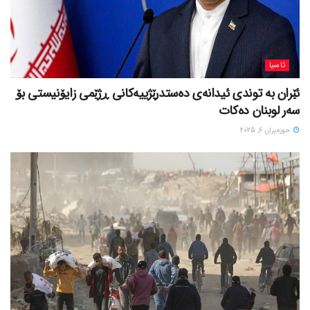
ئاسیا
ئێران بە توندی ئیدانەی دەستدرێژییەکانی ڕژێمی زایۆنیستی بۆ
سەر لوبنان دەکات
حوزه‌یران 6, 2025