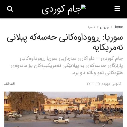
Home
جیهان
ئاسیا
سوریا: ڕووداوەکانی حەسەکە پیلانی
ئەمریکایە
جام کوردی – داواکاری سەربازیی سوریا ڕووداوەکانی
پارێزگای حەسەکەی بە پیلانێکی ئەمریکییەکان بۆ مانەوەی
هێزەکانی ئەو وڵاتە ناو برد.
كانونی دووه‌م 27, 2022