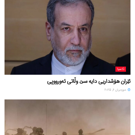
ئاسیا
ئێران هۆشداریی دایە سێ وڵاتی ئەورووپی
حوزه‌یران 6, 2025