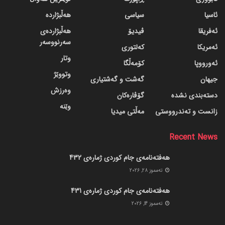
ئاسیا
سیاسی
هەڵبژاردە
ئەفریقا
ڤیدیۆ
هەڵبژاردەی
سەرنووسەر
ئەمریکا
کەلتوری
وتار
ئەورووپا
کۆمەڵگا
وتووێژ
جیهان
گه‌شت و گه‌شتیاری
وەرزش
دسته‌بندی نشده
گۆڤاره‌کان
وێنە
زانست و تەندرووستی
مەڵتی میدیا
Recent News
هەفتەنامەی جام کوردی ژمارەی 432
ته‌مموز 28, 2026
هەفتەنامەی جام کوردی ژمارەی 431
ته‌مموز 14, 2026