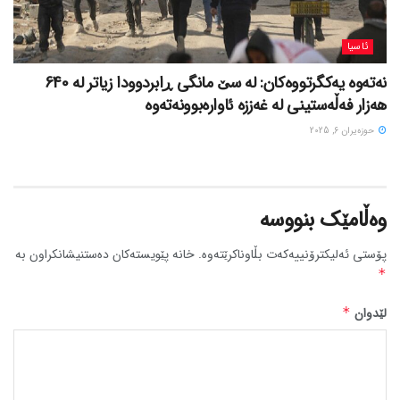
ئاسیا
نەتەوە یەکگرتووەکان: لە سێ مانگی ڕابردوودا زیاتر لە 640
هەزار فەڵەستینی لە غەززە ئاوارەبوونەتەوە
حوزه‌یران 6, 2025
وەڵامێک بنووسە
پۆستی ئەلیکترۆنییەکەت بڵاوناکرێتەوە.
خانە پێویستەکان دەستنیشانکراون بە
*
لێدوان
*