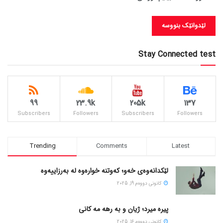
Stay Connected test
99
23.9k
205k
137
Subscribers
Followers
Subscribers
Followers
Trending
Comments
Latest
لێکدانەوەی خەو؛ کەوتنە خوارەوە لە بەرزاییەوە
كانونی دووه‌م 19, 2025
پیره میرد؛ ژیان و به رهه مه کانی
كانونی دووه‌م 16, 2025