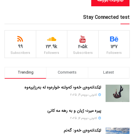
Stay Connected test
99
23.9k
205k
137
Subscribers
Followers
Subscribers
Followers
Trending
Comments
Latest
لێکدانەوەی خەو؛ کەوتنە خوارەوە لە بەرزاییەوە
كانونی دووه‌م 19, 2025
پیره میرد؛ ژیان و به رهه مه کانی
كانونی دووه‌م 16, 2025
لێکدانەوەی خەو: گەنم