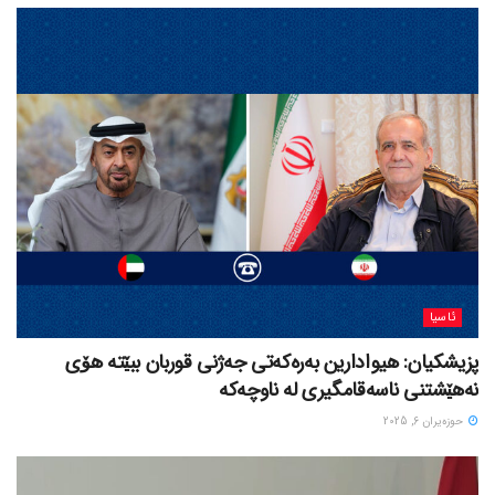
ئاسیا
پزیشکیان: هیوادارین بەرەکەتی جەژنی قوربان ببێتە هۆی
نەهێشتنی ناسەقامگیری لە ناوچەکە
حوزه‌یران 6, 2025