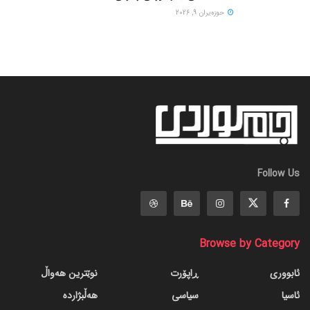
حوزه‌یران 9, 2026
Follow Us
Browse by Category
ئابووری
ڕاپۆرت
نوێترین هەواڵ
ئاسیا
سیاسی
هەڵبژاردە