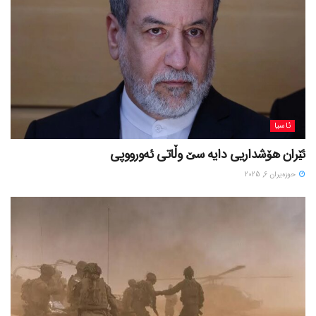
ئاسیا
ئێران هۆشداریی دایە سێ وڵاتی ئەورووپی
حوزه‌یران 6, 2025