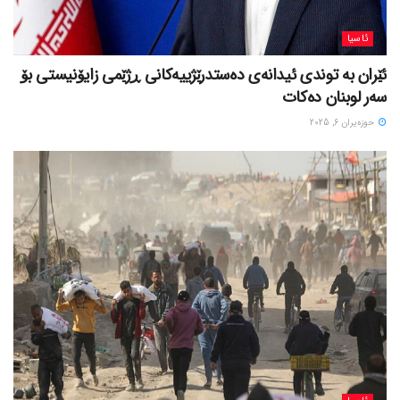
ئاسیا
ئێران بە توندی ئیدانەی دەستدرێژییەکانی ڕژێمی زایۆنیستی بۆ
سەر لوبنان دەکات
حوزه‌یران 6, 2025