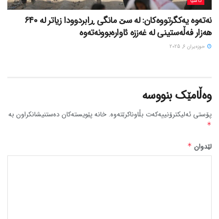
ئاسیا
نەتەوە یەکگرتووەکان: لە سێ مانگی ڕابردوودا زیاتر لە 640
هەزار فەڵەستینی لە غەززە ئاوارەبوونەتەوە
حوزه‌یران 6, 2025
وەڵامێک بنووسە
پۆستی ئەلیکترۆنییەکەت بڵاوناکرێتەوە.
خانە پێویستەکان دەستنیشانکراون بە
*
لێدوان
*