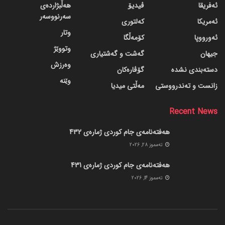
ئەفریقا
ڤیدیۆ
هەڵبژاردەی
سەرنووسەر
ئەمریکا
کەلتوری
وتار
ئەورووپا
کۆمەڵگا
وتووێژ
جیهان
گه‌شت و گه‌شتیاری
وەرزش
دسته‌بندی نشده
گۆڤاره‌کان
وێنە
زانست و تەندرووستی
مەڵتی میدیا
Recent News
هەفتەنامەی جام کوردی ژمارەی 432
ته‌مموز 28, 2026
هەفتەنامەی جام کوردی ژمارەی 431
ته‌مموز 14, 2026