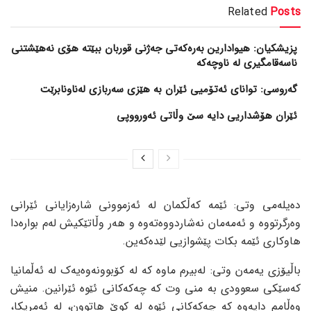
Related
Posts
پزیشکیان: هیوادارین بەرەکەتی جەژنی قوربان ببێتە هۆی نەهێشتنی
ناسەقامگیری لە ناوچەکە
گەروسی: توانای ئەتۆمیی ئێران بە هێزی سەربازی لەناونابرێت
ئێران هۆشداریی دایە سێ وڵاتی ئەورووپی
دەیلەمی وتی: ئێمە کەڵکمان لە ئەزموونی شارەزایانی ئێرانی
وەرگرتووە و ئەمەمان نەشاردووەتەوە و هەر وڵاتێکیش لەم بوارەدا
هاوکاری ئێمە بکات پێشوازیی لێدەکەین.
باڵیۆزی یەمەن وتی: لەبیرم ماوە کە لە کۆبوونەوەیەک لە ئەڵمانیا
کەسێکی سعوودی بە منی وت کە چەکەکانی ئێوە ئێرانین. منیش
وەڵامم دایەوە کە چەکەکانی ئێوە لە کوێ هاتوون، لە ئەمریکا،