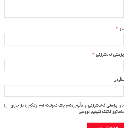
ناو
*
پۆستی ئەلکترۆنی
*
ماڵپه‌ڕ
ناو، پۆستی ئەلیکترۆنی و ماڵپەڕەکەم پاشەکەوتبکە لەم وێبگەڕە بۆ جاری
داهاتوو کاتێک تێبینیم نووسی.