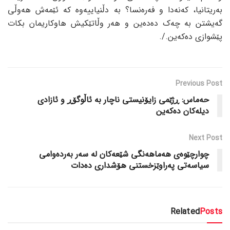
بەریتانیا، کەنەدا و فەرەنسا؟ بە دڵنیاییەوە کە ئێمەش هەوڵی
گەیشتن بە چەک دەدەین و هەر وڵاتێکیش هاوکاریمان بکات
پێشوازی دەکەین./.
Previous Post
حەماس: ڕژێمی زایۆنیستی ناچار بە ئاڵوگۆڕ و ئازادی
دیلەکان دەکەین
Next Post
چوارچێوەی هەماهەنگی شێعەکان لە سەر بەردەوامی
سیاسەتی پەراوێزخستنی هۆشداری دەدات
Related
Posts