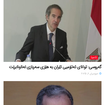
ئاسیا
گەروسی: توانای ئەتۆمیی ئێران بە هێزی سەربازی لەناونابرێت
حوزه‌یران 6, 2025