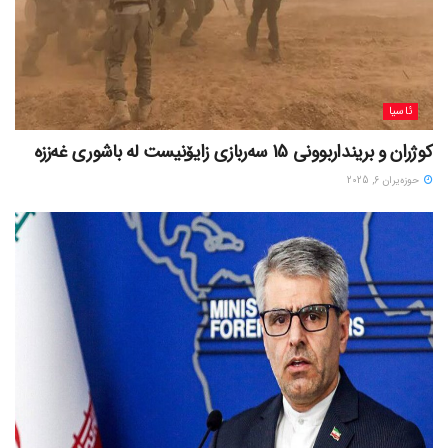
ئاسیا
کوژران و برینداربوونی 15 سەربازی زایۆنیست لە باشوری غەززە
حوزه‌یران 6, 2025