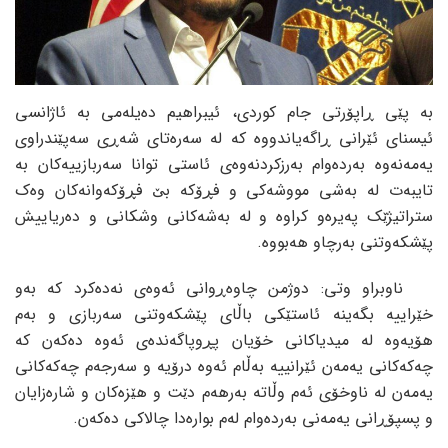
بە پێی ڕاپۆرتی جام کوردی، ئیبراهیم دەیلەمی بە ئاژانسی
ئیسنای ئێرانی ڕاگەیاندووە کە لە سەرەتای شەڕی سەپێندراوی
یەمەنەوە بەردەوام بەرزکردنەوەی ئاستی توانا سەربازییەکان بە
تایبەت لە بەشی مووشەکی و فڕۆکە بێ فڕۆکەوانەکان وەک
ستراتیژێک پەیرەو کراوە و لە بەشەکانی وشکانی و دەریاییش
پێشکەوتنی بەرچاو هەبووە.
ناوبراو وتی: دوژمن چاوەڕوانی ئەوەی نەدەکرد کە بەو
خێراییە بگەینە ئاستێکی باڵای پێشکەوتنی سەربازی و بەم
هۆیەوە لە میدیاکانی خۆیان پڕوپاگەندەی ئەوە دەکەن کە
چەکەکانی یەمەن ئێرانییە بەڵام ئەوە درۆیە و سەرجەم چەکەکانی
یەمەن لە ناوخۆی ئەم وڵاتە بەرهەم دێت و هێزەکان و شارەزایان
و پسپۆڕانی یەمەنی بەردەوام لەم بوارەدا چالاکی دەکەن.