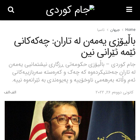
Home
جیهان
ئاسیا
باڵیۆزی یەمەن لە تاران: چەکەکانی
ئێمە ئێرانی نین
جام کوردی – باڵیۆزی حکومەتی ڕزگاری نیشتمانیی یەمەن
لە تاران جەختیکردەوە کە چەک و کەرەستە سەربازییەکانی
ئەم وڵاتە بەرهەمی ناوخۆییە و پەیوەندی بە ئێرانەوە نییە.
كانونی دووه‌م 26, 2022