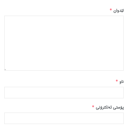
لێدوان
*
ناو
*
پۆستی ئەلکترۆنی
*