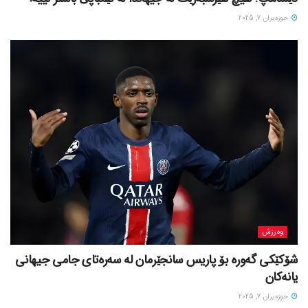
حوزه‌یران 7, 2025
وەرزش
شۆکێکی گەورە بۆ پاریس سانجێرمان لە سەرەتای جامی جیهانی
یانەکان
حوزه‌یران 7, 2025