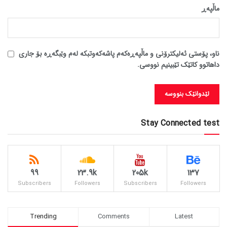
ماڵپه‌ڕ
ناو، پۆستی ئەلیکترۆنی و ماڵپەڕەکەم پاشەکەوتبکە لەم وێبگەڕە بۆ جاری
داهاتوو کاتێک تێبینیم نووسی.
Stay Connected test
99
23.9k
205k
137
Subscribers
Followers
Subscribers
Followers
Trending
Comments
Latest