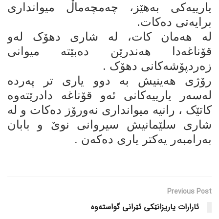
یارییەکی بەهێز، چەمچەماڵ میوانداری
برایەتی دەکات.
لە هەمان کات، لە شاری دهۆک لەو
قۆناغەدا هەندرێن دەبێتە میوانی
زەردپۆشەکانی دهۆک .
رۆژی هەینیش بە دوو یاری تر پەردە
لەسەر یارییەکانی ئەو قۆناغە دادرێتەوە
کاتێک ، رانیە میوانداری نەورۆز دەکات و لە
شاری سلێمانیش سیروانی نوێ و بابان
بەرامبەر یەکتر یاری دەکەن .
Previous Post
ئارارات یاریزانێکی ئێرانی گواستەوە