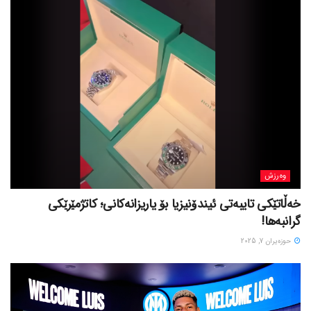
وەرزش
خەڵاتێکی تایبەتی ئیندۆنیزیا بۆ یاریزانەکانی؛ کاتژمێرێکی
گرانبەها!
حوزه‌یران 7, 2025