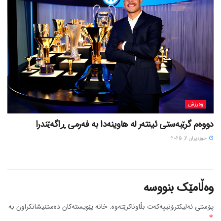
وەرزش
دووەم گرێبەستی ئینتەر لە هاوینەدا بە فەرمی ڕاگەێندرا
حوزه‌یران 7, 2025
وەڵامێک بنووسە
پۆستی ئەلیکترۆنییەکەت بڵاوناکرێتەوە.
خانە پێویستەکان دەستنیشانکراون بە
*