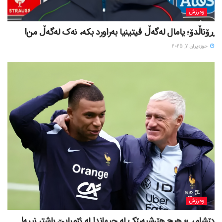
وەرزش
ڕۆناڵدۆ؛ یامال لەگەڵ ڤیتینیا بەراورد بکە، نەک لەگەڵ من!
حوزه‌یران 7, 2025
وەرزش
دێشامپ؛ هیچ هێرشبەرێک لە جیهاندا لە ئێمباپێ باشتر نییە!