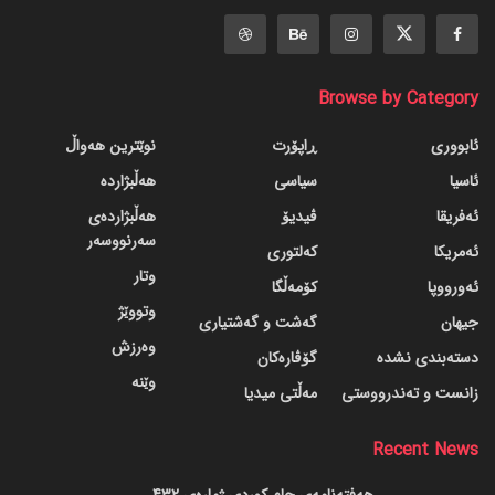
Browse by Category
ئابووری
ڕاپۆرت
نوێترین هەواڵ
ئاسیا
سیاسی
هەڵبژاردە
ئەفریقا
ڤیدیۆ
هەڵبژاردەی
سەرنووسەر
ئەمریکا
کەلتوری
وتار
ئەورووپا
کۆمەڵگا
وتووێژ
جیهان
گه‌شت و گه‌شتیاری
وەرزش
دسته‌بندی نشده
گۆڤاره‌کان
وێنە
زانست و تەندرووستی
مەڵتی میدیا
Recent News
هەفتەنامەی جام کوردی ژمارەی 432