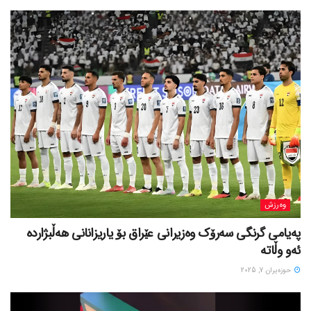
وەرزش
پەیامی گرنگی سەرۆک وەزیرانی عێراق بۆ یاریزانانی هەڵبژارده
ئەو وڵاتە
حوزه‌یران 7, 2025