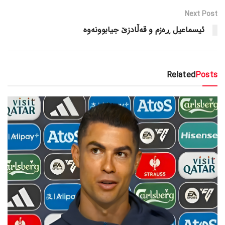
Next Post
ئیسماعیل ڕەزم و قه‌ڵادزێ جیابوونه‌وه‌
Related
Posts