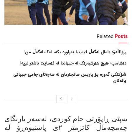
Related
Posts
ڕۆناڵدۆ؛ یامال لەگەڵ ڤیتینیا بەراورد بکە، نەک لەگەڵ من!
دێشامپ؛ هیچ هێرشبەرێک لە جیهاندا لە ئێمباپێ باشتر نییە!
شۆکێکی گەورە بۆ پاریس سانجێرمان لە سەرەتای جامی جیهانی
یانەکان
بەپێی ڕاپۆرتی جام کوردی، لەسەر یاریگای
چەمچەماڵ کاتژمێر ٢ی پاشنیوەڕۆ لە