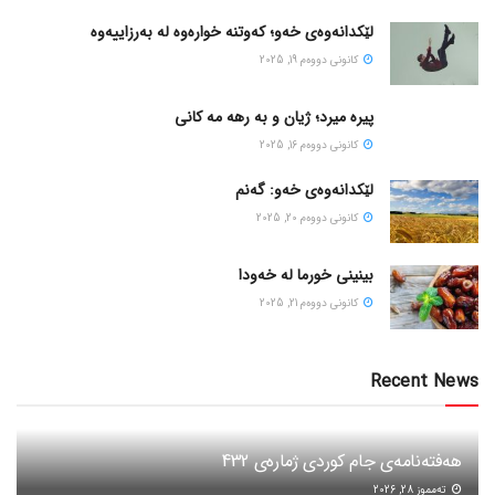
لێکدانەوەی خەو؛ کەوتنە خوارەوە لە بەرزاییەوە
كانونی دووه‌م 19, 2025
پیره میرد؛ ژیان و به رهه مه کانی
كانونی دووه‌م 16, 2025
لێکدانەوەی خەو: گەنم
كانونی دووه‌م 20, 2025
بینینی خورما لە خەودا
كانونی دووه‌م 21, 2025
Recent News
هەفتەنامەی جام کوردی ژمارەی 432
ته‌مموز 28, 2026