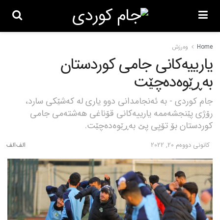
Home
وەرزش
یارییەکانی جامی کوردستان
بەڕێوەدەچێت
جام کوردی - بە ئەنجامدانی دوو یاری لە کەشێکی سارد،
رۆژی پێنجشەممە یارییەکانی قۆناغی هەشتەمی جامی
کوردستان بۆ تۆپی پێ بەڕێوەدەچێت.
كانونی دووه‌م 20, 2022