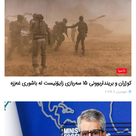
ئاسیا
کوژران و برینداربوونی 15 سەربازی زایۆنیست لە باشوری غەززە
حوزه‌یران 6, 2025