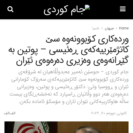
Home
جیهان
ئاسیا
وردەکاری کۆبوونەوە سێ
کاتژمێرییەکەی ڕەئیسی – پوتین بە
گێڕانەوەی وەزیری دەرەوەی ئێران
جام کوردی – حوسێن ئەمیر عەبدوڵڵاهیان لە شرۆڤەی
وردەکاری کۆبوونەوە سێ کاتژمێرییەکەی سەرۆک کۆمارانی
ئێران و ڕووسیا وتی: دکتۆر ڕەئیسی و پوتین، وەزیرانی
دەرەوەی هەر دوو وڵاتیان ڕاسپارد کە نەخشەڕێگای بیست
ساڵە هاوکارییەکانی نێوان تاران و مۆسکۆ ئامادە بکەن.
كانونی دووه‌م 20, 2022