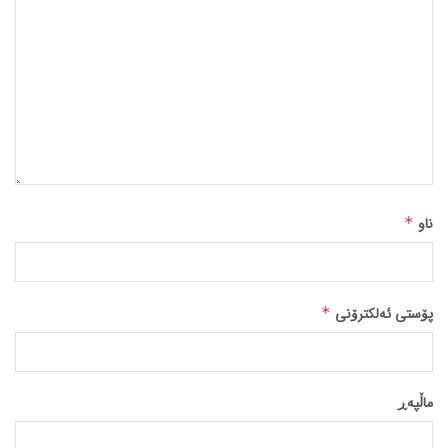
ناو
*
پۆستی ئەلکترۆنی
*
ماڵپه‌ڕ