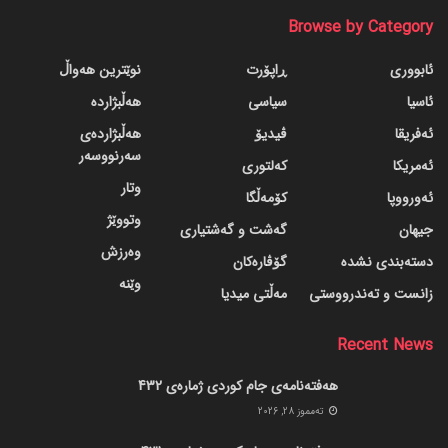
Browse by Category
ئابووری
ڕاپۆرت
نوێترین هەواڵ
ئاسیا
سیاسی
هەڵبژاردە
ئەفریقا
ڤیدیۆ
هەڵبژاردەی
سەرنووسەر
ئەمریکا
کەلتوری
وتار
ئەورووپا
کۆمەڵگا
وتووێژ
جیهان
گه‌شت و گه‌شتیاری
وەرزش
دسته‌بندی نشده
گۆڤاره‌کان
وێنە
زانست و تەندرووستی
مەڵتی میدیا
Recent News
هەفتەنامەی جام کوردی ژمارەی 432
ته‌مموز 28, 2026