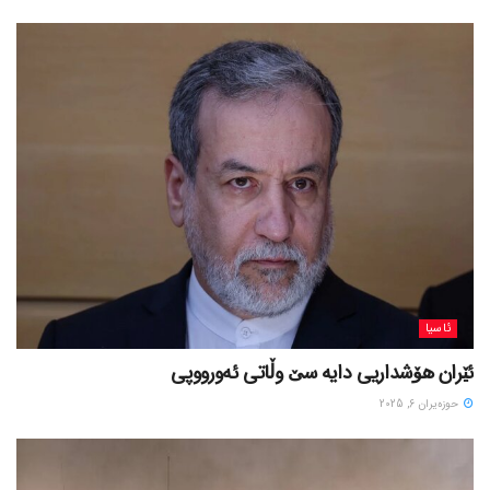
ئاسیا
ئێران هۆشداریی دایە سێ وڵاتی ئەورووپی
حوزه‌یران 6, 2025