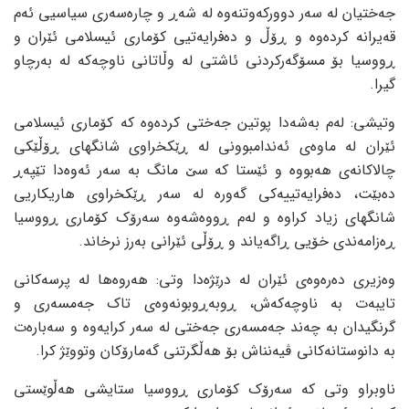
جەختیان لە سەر دوورکەوتنەوە لە شەڕ و چارەسەری سیاسیی ئەم
قەیرانە کردەوە و ڕۆڵ و دەفرایەتیی کۆماری ئیسلامی ئێران و
ڕووسیا بۆ مسۆگەرکردنی ئاشتی لە وڵاتانی ناوچەکە لە بەرچاو
گیرا.
وتیشی: لەم بەشەدا پوتین جەختی کردەوە کە کۆماری ئیسلامی
ئێران لە ماوەی ئەندامبوونی لە ڕێکخراوی شانگهای ڕۆڵێکی
چالاکانەی هەبووە و ئێستا کە سێ مانگ بە سەر ئەوەدا تێپەڕ
دەبێت، دەفرایەتییەکی گەورە لە سەر ڕێکخراوی هاریکاریی
شانگهای زیاد کراوە و لەم ڕووەشەوە سەرۆک کۆماری ڕووسیا
ڕەزامەندی خۆیی ڕاگەیاند و ڕۆڵی ئێرانی بەرز نرخاند.
وەزیری دەرەوەی ئێران لە درێژەدا وتی: هەروەها لە پرسەکانی
تایبەت بە ناوچەکەش، ڕوبەڕوبونەوەی تاک جەمسەری و
گرنگیدان بە چەند جەمسەری جەختی لە سەر کرایەوە و سەبارەت
بە دانوستانەکانی ڤیەنناش بۆ هەڵگرتنی گەمارۆکان وتووێژ کرا.
ناوبراو وتی کە سەرۆک کۆماری ڕووسیا ستایشی هەڵوێستی