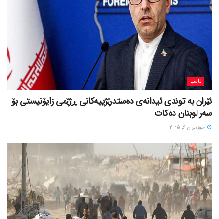
ئاسیا
ئێران بە توندی ئیدانەی دەستدرێژییەکانی ڕژێمی زایۆنیستی بۆ
سەر لوبنان دەکات
حوزه‌یران 6, 2025