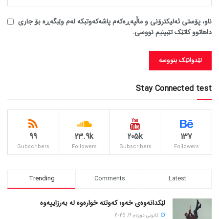
ناو، پۆستی ئەلیکترۆنی و ماڵپەڕەکەم پاشەکەوتبکە لەم وێبگەڕە بۆ جاری
داهاتوو کاتێک تێبینیم نووسی.
Stay Connected test
99
23.9k
205k
137
Subscribers
Followers
Subscribers
Followers
Trending
Comments
Latest
لێکدانەوەی خەو؛ کەوتنە خوارەوە لە بەرزاییەوە
كانونی دووه‌م 19, 2025