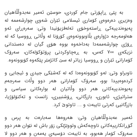
بە پێی ڕاپۆرتی جام کوردی، حوسێن ئەمیر عەبدوڵڵاهیان
وەزیری دەرەوەی کۆماری ئیسلامی ئێران شەوی چوارشەممە لە
پەیوەندییەکی ڕاستەوخۆی تەلەفزیۆنیدا وتی: سەرەڕای ئەو
هەلومەرجە دژوارەی بڵاوبوونەوەی کۆرۆنا لە وڵاتی ڕووسیا کە لە
ڕۆژی چوارشەممەدا بەداخەوە بووە هۆی گیان لە دەستدانی
نزیکەی 700 کەس، بە ڕەچاوکردنی پرۆتۆکۆلەکان، سەرۆک
کۆمارانی ئێران و ڕووسیا زیاتر لە سێ کاتژمێر پێکەوە کۆبوونەوە.
ناوبراو وتی: لەو کۆبوونەوەدا کە لە کەشێکی جیدی و ئیجابی و
کردەوەییدا بوو، سەرۆک کۆمارانی هەر دوو وڵات سەرجەم
پەیوەندییەکانی هەر دوو وڵاتیان لە بوارەکانی سیاسی و
ستراتیژی، ئابوری، بازرگانی، ڕۆشنبیری، زانست و تەکنۆلۆژیا،
بازرگانیی کەرتی تایبەت و …. تاوتوێ کرد.
ئەمیر عەبدوڵڵاهیان وتی: هەروەها سەبارەت بە پرس و
گۆڕانکارییەکانی ناوچەکەش وتووێژێکی زۆر باش لە نێوان هەر دوو
سەرۆک کۆمار هەبوو، بە تایبەت دۆسیەی یەمەن و هەر دوو لا