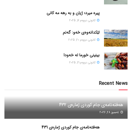
پیره میرد؛ ژیان و به رهه مه کانی
كانونی دووه‌م 16, 2025
لێکدانەوەی خەو: گەنم
كانونی دووه‌م 20, 2025
بینینی خورما لە خەودا
كانونی دووه‌م 21, 2025
Recent News
هەفتەنامەی جام کوردی ژمارەی 432
ته‌مموز 28, 2026
هەفتەنامەی جام کوردی ژمارەی 431