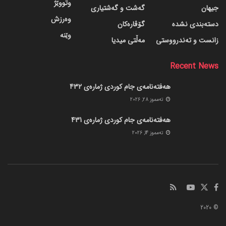
وتووێژ
جیهان
گه‌شت و گه‌شتیاری
وەرزش
دسته‌بندی نشده
گۆڤاره‌کان
وێنە
زانست و تەندرووستی
مەڵتی میدیا
Recent News
هەفتەنامەی جام کوردی ژمارەی 432
ته‌مموز 28, 2026
هەفتەنامەی جام کوردی ژمارەی 431
ته‌مموز 14, 2026
© 2020