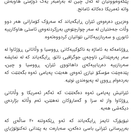
پێکەوەبوونیان لە گەڵ چین لە بەرامبەر یەک دوژمنی هاوبەش
واتە ئەمریکا دەکاتە ئامانج.
وەزیری دەرەوەی ئێران ڕایگەیاند کە سەرۆک کۆمارانی هەر دوو
وڵات جەختیان لە سەر چوارچێوەی بەرزکردنەوەی ئاستی هاوکارییە
ئابوری و سەربازییەکانی نێوانیان کردووەتەوە.
ڕۆژنامەکە بە ئاماژە بە ناکۆکییەکانی ڕووسیا و وڵاتانی ڕۆژئاوا لە
سەر پەرەپێدانی ناوچەی جوگرافیی ناتۆ، ڕایگەیاند کە لە نمایشە
سەربازییە دەریاییەکەی داهاتووی ئێران، ڕووسیا و چین،
پێدەچێت مۆسکۆ نیازی ئەوەی هەبێت پەیامی ئەوە بگەێنێت کە
بەردەوام ڕووی لە پەیوەندی نوێیە.
ئێرانیش پەیامی ئەوە دەگەێنێت کە ئەگەر ئەمریکا و وڵاتانی
ڕۆژئاوا واز لە سزا و گەمارۆکان نەهێنن، ئەم وڵاتە بژاردەی
دیکەشی هەیە.
نیۆیۆرک تایمز ڕایگەیاند کە ئەو ڕێکەوتنە 20 ساڵەی کە
بەرپرسانی ئێرانی باسی دەکەن، سەبارەت بە پێدانی تەکنۆلۆژیای