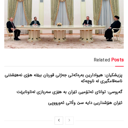
Related
Posts
پزیشکیان: هیوادارین بەرەکەتی جەژنی قوربان ببێتە هۆی نەهێشتنی
ناسەقامگیری لە ناوچەکە
گەروسی: توانای ئەتۆمیی ئێران بە هێزی سەربازی لەناونابرێت
ئێران هۆشداریی دایە سێ وڵاتی ئەورووپی