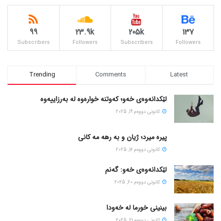
99
23.9k
205k
137
Subscribers
Followers
Subscribers
Followers
Trending
Comments
Latest
لێکدانەوەی خەو؛ کەوتنە خوارەوە لە بەرزاییەوە
كانونی دووه‌م 19, 2025
پیره میرد؛ ژیان و به رهه مه کانی
كانونی دووه‌م 16, 2025
لێکدانەوەی خەو: گەنم
كانونی دووه‌م 20, 2025
بینینی خورما لە خەودا
كانونی دووه‌م 21, 2025