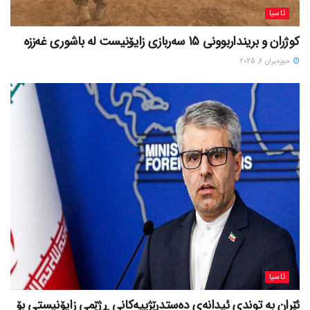
ئاسیا
کوژران و برینداربوونی 15 سەربازی زایۆنیست لە باشوری غەززە
حوزه‌یران 6, 2025
ئاسیا
ئێران بە توندی ئیدانەی دەستدرێژییەکانی ڕژێمی زایۆنیستی بۆ