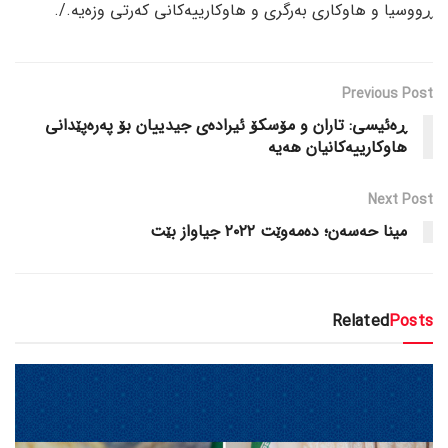
ڕووسیا و هاوکاری بەرگری و هاوکارییەکانی کەرتی وزەیە./.
Previous Post
ڕەئیسی: تاران و مۆسکۆ ئیرادەی جیدییان بۆ پەرەپێدانی
هاوکارییەکانیان هەیە
Next Post
مینا حەسەن؛ دەمەوێت ٢٠٢٢ جیاواز بێت
Related
Posts