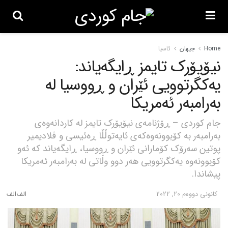
Home
جیهان
ئاسیا
نیۆیۆرک تایمز ڕایگەیاند:
یەکگرتوویی ئێران و ڕووسیا لە
بەرامبەر ئەمریکا
جام کوردی – ڕۆژنامەی نیۆیۆرک تایمز لە کاردانەوەی
بەرامبەر بە کۆبوونەوەکەی ئایەتوڵڵا ڕەئیسی و ڤلادیمیر
پوتین سەرۆک کۆمارانی ئێران و ڕووسیا، ڕایگەیاند کە ئەو
کۆبوونەوە یەکگرتوویی هەر دوو وڵاتی لە بەرامبەر ئەمریکا
پیشاندا.
كانونی دووه‌م 20, 2022