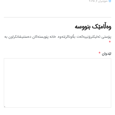
حوزه‌یران 6, 2025
وەڵامێک بنووسە
پۆستی ئەلیکترۆنییەکەت بڵاوناکرێتەوە.
خانە پێویستەکان دەستنیشانکراون بە
*
لێدوان
*