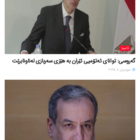
ئاسیا
گەروسی: توانای ئەتۆمیی ئێران بە هێزی سەربازی لەناونابرێت
حوزه‌یران 6, 2025