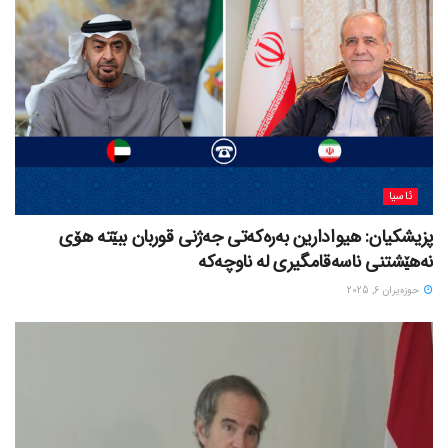
ئاسیا
پزیشکیان: هیوادارین بەرەکەتی جەژنی قوربان ببێتە هۆی
نەهێشتنی ناسەقامگیری لە ناوچەکە
حوزه‌یران 6, 2025