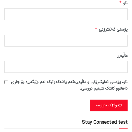
ناو
*
پۆستی ئەلکترۆنی
*
ماڵپه‌ڕ
ناو، پۆستی ئەلیکترۆنی و ماڵپەڕەکەم پاشەکەوتبکە لەم وێبگەڕە بۆ جاری
داهاتوو کاتێک تێبینیم نووسی.
Stay Connected test