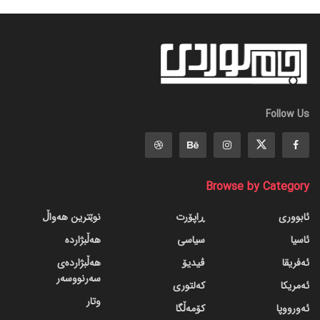
Follow Us
Browse by Category
ئابووری
ڕاپۆرت
نوێترین هەواڵ
ئاسیا
سیاسی
هەڵبژاردە
ئەفریقا
ڤیدیۆ
هەڵبژاردەی
سەرنووسەر
ئەمریکا
کەلتوری
وتار
ئەورووپا
کۆمەڵگا