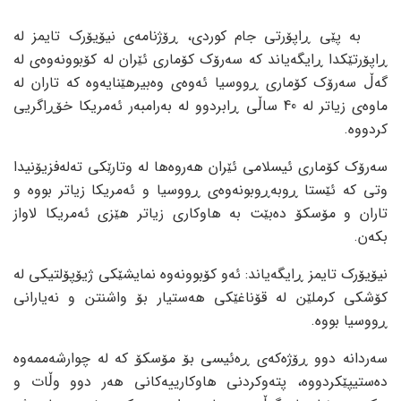
بە پێی ڕاپۆرتی جام کوردی، ڕۆژنامەی نیۆیۆرک تایمز لە
ڕاپۆرتێکدا ڕایگەیاند کە سەرۆک کۆماری ئێران لە کۆبوونەوەی لە
گەڵ سەرۆک کۆماری ڕووسیا ئەوەی وەبیرهێنایەوە کە تاران لە
ماوەی زیاتر لە 40 ساڵی ڕابردوو لە بەرامبەر ئەمریکا خۆڕاگریی
کردووە.
سەرۆک کۆماری ئیسلامی ئێران هەروەها لە وتارێکی تەلەفزیۆنیدا
وتی کە ئێستا ڕوبەڕوبونەوەی ڕووسیا و ئەمریکا زیاتر بووە و
تاران و مۆسکۆ دەبێت بە هاوکاری زیاتر هێزی ئەمریکا لاواز
بکەن.
نیۆیۆرک تایمز ڕایگەیاند: ئەو کۆبوونەوە نمایشێکی ژیۆپۆلتیکی لە
کۆشکی کرملێن لە قۆناغێکی هەستیار بۆ واشنتن و نەیارانی
ڕووسیا بووە.
سەردانە دوو ڕۆژەکەی ڕەئیسی بۆ مۆسکۆ کە لە چوارشەممەوە
دەستیپێکردووە، پتەوکردنی هاوکارییەکانی هەر دوو وڵات و