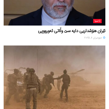
ئاسیا
ئێران هۆشداریی دایە سێ وڵاتی ئەورووپی
حوزه‌یران 6, 2025