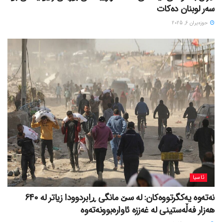
سەر لوبنان دەکات
حوزه‌یران 6, 2025
ئاسیا
نەتەوە یەکگرتووەکان: لە سێ مانگی ڕابردوودا زیاتر لە 640
هەزار فەڵەستینی لە غەززە ئاوارەبوونەتەوە