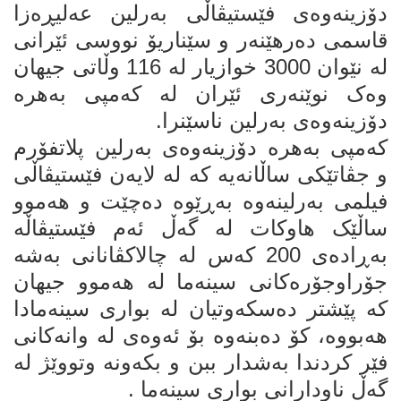
دۆزینەوەی فێستیڤاڵی بەرلین عەلیڕەزا
قاسمی دەرهێنەر و سێناریۆ نووسی ئێرانی
لە نێوان 3000 خوازیار لە 116 وڵاتی جیهان
وەک نوێنەری ئێران لە کەمپی بەهرە
دۆزینەوەی بەرلین ناسێنرا.
کەمپی بەهرە دۆزینەوەی بەرلین پلاتفۆرم
و جڤاتێکی ساڵانەیە کە لە لایەن فێستیڤاڵی
فیلمی بەرلینەوە بەڕێوە دەچێت و هەموو
ساڵێک هاوکات لە گەڵ ئەم فێستیڤاڵە
بەڕادەی 200 کەس لە چالاکڤانانی بەشە
جۆراوجۆرەکانی سینەما لە هەموو جیهان
کە پێشتر دەسکەوتیان لە بواری سینەمادا
هەبووە، کۆ دەبنەوە بۆ ئەوەی لە وانەکانی
فێر کردندا بەشدار ببن و بکەونە وتووێژ لە
گەڵ ناودارانی بواری سینەما .