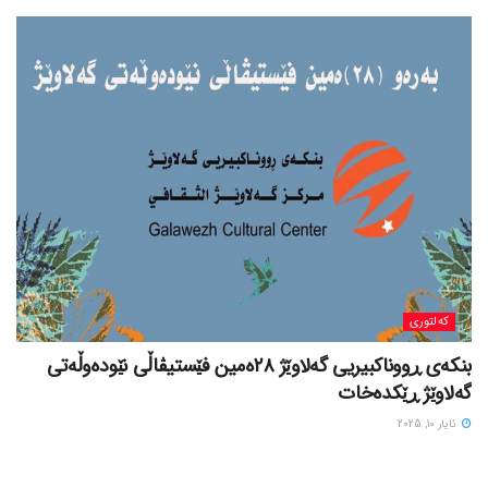
کەلتوری
بنکەی ڕووناکبیریی گەلاوێژ ٢٨ەمین فێستیڤاڵی نێودەوڵەتی
گەلاوێژ ڕێکدەخات
ئایار 10, 2025