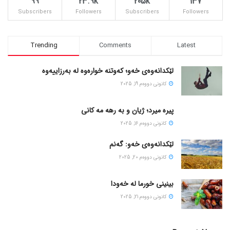
99
23.9k
205k
137
Subscribers
Followers
Subscribers
Followers
Trending
Comments
Latest
لێکدانەوەی خەو؛ کەوتنە خوارەوە لە بەرزاییەوە
كانونی دووه‌م 19, 2025
پیره میرد؛ ژیان و به رهه مه کانی
كانونی دووه‌م 16, 2025
لێکدانەوەی خەو: گەنم
كانونی دووه‌م 20, 2025
بینینی خورما لە خەودا
كانونی دووه‌م 21, 2025