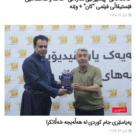
فێستیڤاڵی فیلمی “کان” + وێنە
ئایار 27, 2025
کەلتوری
پەیامنێری جام کوردی لە ھەڵەبجە خەڵاتکرا
ئایار 24, 2025