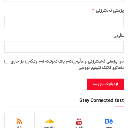
پۆستی ئەلکترۆنی
*
ماڵپه‌ڕ
ناو، پۆستی ئەلیکترۆنی و ماڵپەڕەکەم پاشەکەوتبکە لەم وێبگەڕە بۆ جاری
داهاتوو کاتێک تێبینیم نووسی.
Stay Connected test