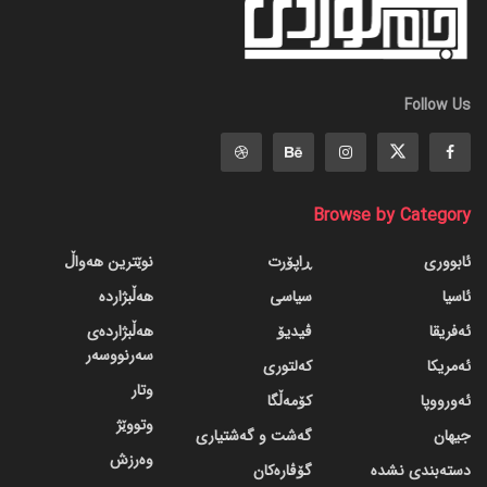
Follow Us
Browse by Category
ئابووری
ڕاپۆرت
نوێترین هەواڵ
ئاسیا
سیاسی
هەڵبژاردە
ئەفریقا
ڤیدیۆ
هەڵبژاردەی
سەرنووسەر
ئەمریکا
کەلتوری
وتار
ئەورووپا
کۆمەڵگا
وتووێژ
جیهان
گه‌شت و گه‌شتیاری
وەرزش
دسته‌بندی نشده
گۆڤاره‌کان