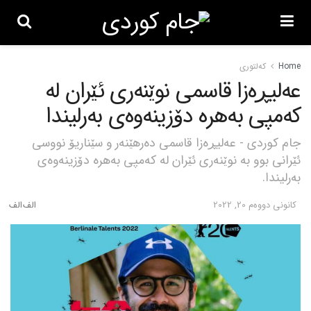
Home
کەلتوری
عەلیڕەزا قاسمی نوێنەری ئێران لە
کەمپی بەهرە دۆزینەوەی بەرلیندا
جام کوردی - عەلیڕەزا قاسمی دەرهێنەر و سێناریۆ نووسی
ئێرانی بوو بە نوێنەری ئێران لە کەمپی بەهرە دۆزینەوەی
بەرلیندا.
كانونی دووه‌م 20, 2022