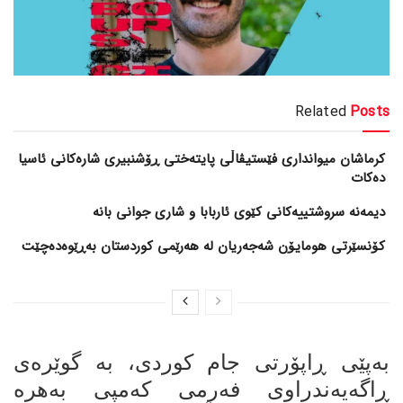
Related
Posts
کرماشان میوانداری فێستیڤاڵی پایتەختی ڕۆشنبیری شارەکانی ئاسیا
دەکات
کۆنسێرتی هومایۆن شەجەریان لە هەرێمی کوردستان بەڕێوەدەچێت
بەپێی ڕاپۆرتی جام کوردی، بە گوێرەی
ڕاگەیەندراوی فەرمی کەمپی بەهرە