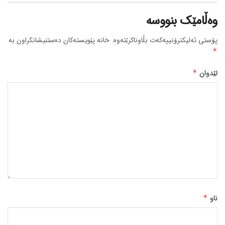
وەڵامێک بنووسە
پۆستی ئەلیکترۆنییەکەت بڵاوناکرێتەوە.
خانە پێویستەکان دەستنیشانکراون بە
*
لێدوان
*
ناو
*