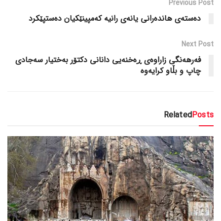
Previous Post
دەستەی ھاندەرانی یانەی رانیە كه‌مپینێكیان ده‌ستپێكرد
Next Post
فەرهەنگی زاراوەی ڕەخنەیی دانانی دکتۆر بەختیار سەجادی
چاپ و بڵاو کرایەوە
Related
Posts