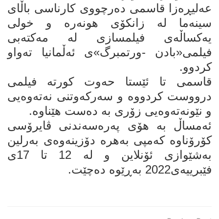
عەلیڕەزا قاسمی دەرچووی کارناسی باڵای
سینەما لە زانکۆی هونەرە و خولی
یەکساڵەی فیلمسازی لە مەکتەبی
فیلمی«بادن -ورتمبرگ»ی ئەڵمانیا تەواو
کردوو.
قاسمی تا ئێستا حەوت کورتە فیلمی
درووست کردووە و سەرکەوتنی نەتەوەیی
و نێونەتەوەیی زۆری بە دەست هێناوە.
ئەمساڵ بە هۆی پەرەسەندنی ڤایرۆسی
کۆرۆناوە کەمپی بەهرە دۆزینەوەی بەرلین
بەشێوازی ئۆنلاین و لە 12 تا 17ی
فێبرییەی2022 بەڕێوە دەچێت.