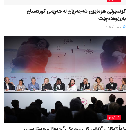
کۆنسێرتی هومایۆن شەجەریان لە هەرێمی کوردستان
بەڕێوەدەچێت
ئایار 30, 2025
کەلتوری
خه‌ڵاته‌کانی “پێشبڕکێی سه‌ره‌کی” حه‌فتا و هه‌شته‌مین