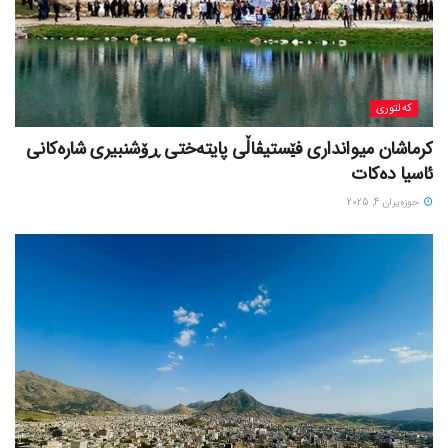
کەلتوری
کرماشان میوانداری فێستیڤاڵی پایتەختی ڕۆشنبیری شارەکانی
ئاسیا دەکات
حوزه‌یران 4, 2025