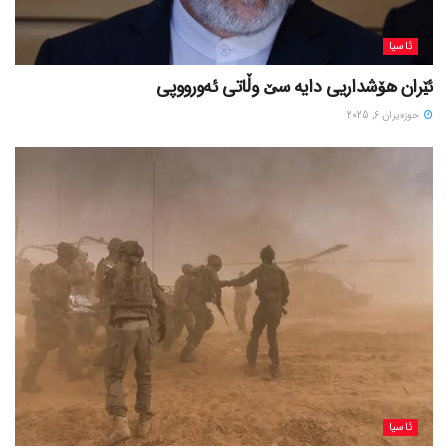
ئاسیا
ئێران هۆشداریی دایە سێ وڵاتی ئەورووپی
حوزه‌یران 6, 2025
ئاسیا