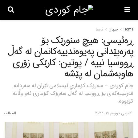
Home
جیهان
ئاسیا
ڕەئیسی: هیچ سنورێک بۆ
پەرەپێدانی پەیوەندییەکانمان لە گەڵ
ڕووسیا نییە / پوتین: کارێکی زۆری
هاوبەشمان لە پێشە
جام کوردی – سەرۆک کۆماری ئیسلامی ئێران لە سەردانە
فەرمییەکەی بۆ ڕووسیا لە گەڵ سەرۆک کۆماری ئەو وڵاتە
کۆبووە.
كانونی دووه‌م 19, 2022