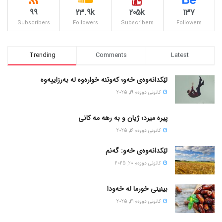
99
23.9k
205k
137
Subscribers
Followers
Subscribers
Followers
Trending
Comments
Latest
لێکدانەوەی خەو؛ کەوتنە خوارەوە لە بەرزاییەوە
كانونی دووه‌م 19, 2025
پیره میرد؛ ژیان و به رهه مه کانی
كانونی دووه‌م 16, 2025
لێکدانەوەی خەو: گەنم
كانونی دووه‌م 20, 2025
بینینی خورما لە خەودا
كانونی دووه‌م 21, 2025