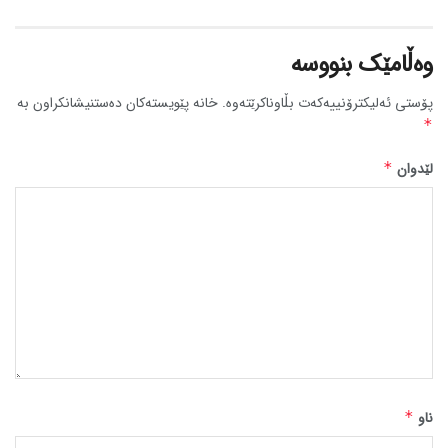
وەڵامێک بنووسە
پۆستی ئەلیکترۆنییەکەت بڵاوناکرێتەوە.
خانە پێویستەکان دەستنیشانکراون بە
*
لێدوان
*
ناو
*