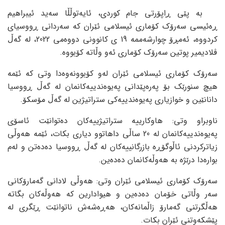
بە پێی ڕاپۆرتی جام کوردی، ئایەتوڵڵا سەید ئیبراهیم
ڕەئیسی سەرۆک کۆماری ئیسلامی ئێران کە سەردانی ڕووسیای
کردووە، ئەمڕۆ چوارشەممە 19 ی کانوونی دووەمی 2022، لە گەڵ
ڤلادیمیر پوتین سەرۆک کۆماری ئەو وڵاتە کۆبووە.
سەرۆک کۆماری ئیسلامی ئێران لەو کۆبوونەوەدا وتی کە ئێمە
هیچ سنورێک بۆ پەرەپێدانی پەیوەندییەکانمان لە گەڵ ڕووسیا
دانانێین و خوازیاری پەیوەندییەکی ستراتیژین لە گەڵ مۆسکۆ.
ناوبراو وتی: هاوکارییە ستراتیژییەکان دەتوانێت ئاسۆی
پەیوەندییەکانمان لە 20 ساڵی داهاتوو دیاری بکات، ئێمە هەوڵی
زیاترکردنی ئاڵوگۆڕە بازرگانییەکان لە گەڵ ڕووسیا دەدەتن و لەم
بوارەدا درێژە بە هەوڵەکانمان دەدەین.
سەرۆک کۆماری ئیسلامی ئێران وتی: هەوڵی لادانی گەمارۆکانی
سەر وڵاتی خۆمان دەدەین و هیوادارین کە هەوڵەکان بگاتە
هەڵگرتنی گەمارۆ زاڵمانەکان، هەڕەشەش ناتوانێت ڕێگری لە
پێشکەوتنی ئێران بکات.