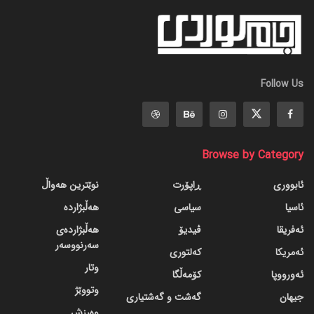
Follow Us
Browse by Category
ئابووری
ڕاپۆرت
نوێترین هەواڵ
ئاسیا
سیاسی
هەڵبژاردە
ئەفریقا
ڤیدیۆ
هەڵبژاردەی
سەرنووسەر
ئەمریکا
کەلتوری
وتار
ئەورووپا
کۆمەڵگا
وتووێژ
جیهان
گه‌شت و گه‌شتیاری
وەرزش