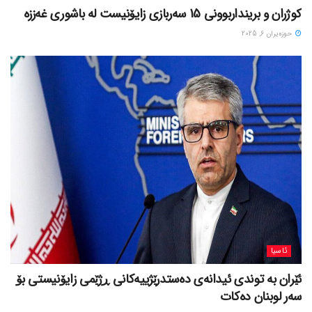
کوژران و برینداربوونی 15 سەربازی زایۆنیست لە باشوری غەززە
حوزه‌یران 6, 2025
ئاسیا
ئێران بە توندی ئیدانەی دەستدرێژییەکانی ڕژێمی زایۆنیستی بۆ
سەر لوبنان دەکات