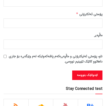
پۆستی ئەلکترۆنی
*
ماڵپه‌ڕ
ناو، پۆستی ئەلیکترۆنی و ماڵپەڕەکەم پاشەکەوتبکە لەم وێبگەڕە بۆ جاری
داهاتوو کاتێک تێبینیم نووسی.
Stay Connected test