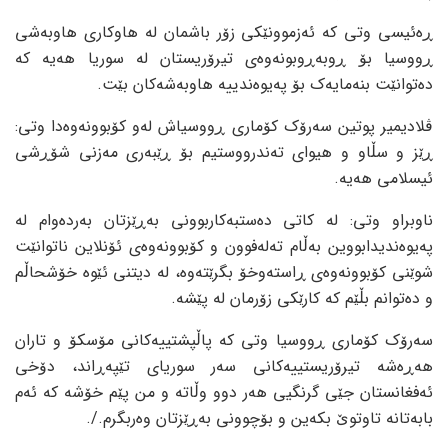
ڕەئیسی وتی کە ئەزموونێکی زۆر باشمان لە هاوکاری هاوبەشی
ڕووسیا بۆ ڕوبەڕوبونەوەی تیرۆریستان لە سوریا هەیە کە
دەتوانێت بنەمایەک بۆ پەیوەندییە هاوبەشەکان بێت.
ڤلادیمیر پوتین سەرۆک کۆماری ڕووسیاش لەو کۆبوونەوەدا وتی:
ڕێز و سڵاو و هیوای تەندرووستیم بۆ ڕێبەری مەزنی شۆڕشی
ئیسلامی هەیە.
ناوبراو وتی: لە کاتی دەستبەکاربوونی بەڕێزتان بەردەوام لە
پەیوەندیدابووین بەڵام تەلەفوون و کۆبوونەوەی ئۆنلاین ناتوانێت
شوێنی کۆبوونەوەی ڕاستەوخۆ بگرێتەوە، لە دیتنی ئێوە خۆشحاڵم
و دەتوانم بڵێم کە کارێکی زۆرمان لە پێشە.
سەرۆک کۆماری ڕووسیا وتی کە پاڵپشتییەکانی مۆسکۆ و تاران
هەڕەشە تیرۆریستییەکانی سەر سوریای تێپەڕاند، دۆخی
ئەفغانستان جێی گرنگیی هەر دوو وڵاتە و من پێم خۆشە کە ئەم
بابەتانە تاوتوێ بکەین و بۆچوونی بەڕێزتان وەربگرم./.