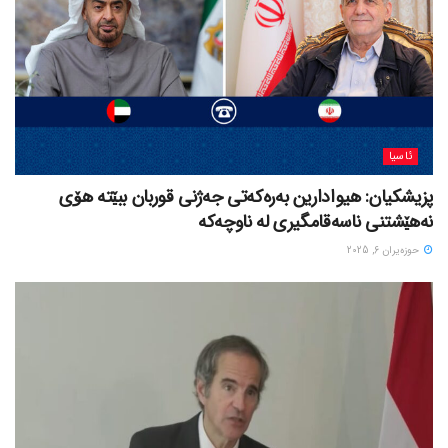
ئاسیا
پزیشکیان: هیوادارین بەرەکەتی جەژنی قوربان ببێتە هۆی
نەهێشتنی ناسەقامگیری لە ناوچەکە
حوزه‌یران 6, 2025