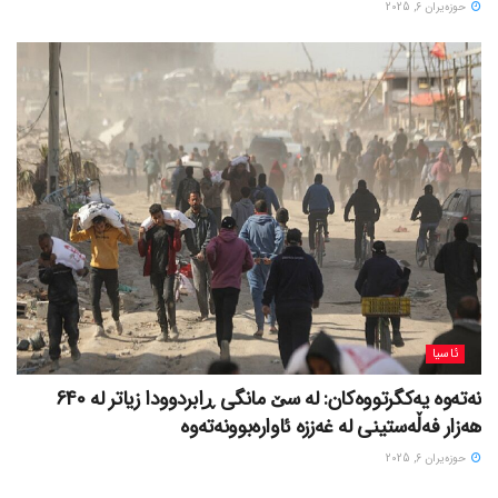
حوزه‌یران 6, 2025
ئاسیا
نەتەوە یەکگرتووەکان: لە سێ مانگی ڕابردوودا زیاتر لە 640
هەزار فەڵەستینی لە غەززە ئاوارەبوونەتەوە
حوزه‌یران 6, 2025