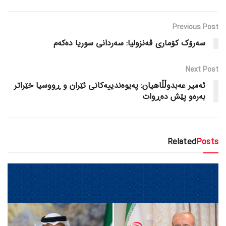
Previous Post
سەرۆک کۆماری ڤەنزولیا: سەردانی سوریا دەکەم
Next Post
ئەمیر عەبدوڵڵاهیان: پەیوەندییەکانی ئێران و ڕووسیا خێراتر
بەرەو پێش دەڕوات
Related
Posts