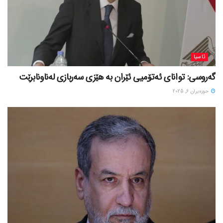
ئاسیا
گەروسی: توانای ئەتۆمیی ئێران بە هێزی سەربازی لەناونابرێت
حوزه‌یران 6, 2025