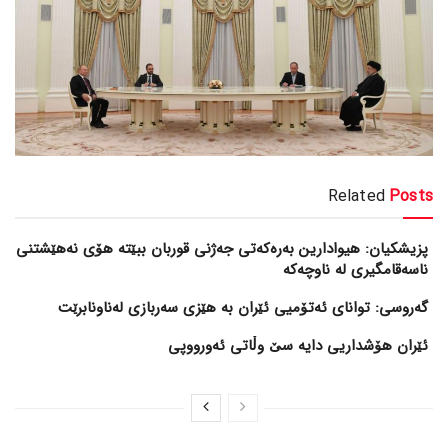
Related
Posts
پزیشکیان: هیوادارین بەرەکەتی جەژنی قوربان ببێتە هۆی نەهێشتنی
ناسەقامگیری لە ناوچەکە
گەروسی: توانای ئەتۆمیی ئێران بە هێزی سەربازی لەناونابرێت
ئێران هۆشداریی دایە سێ وڵاتی ئەورووپی