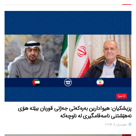
ئاسیا
پزیشکیان: هیوادارین بەرەکەتی جەژنی قوربان ببێتە هۆی
نەهێشتنی ناسەقامگیری لە ناوچەکە
حوزه‌یران 6, 2025