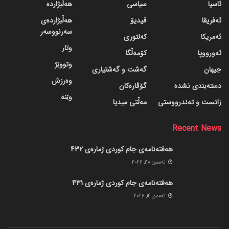
ئاسیا
سیاسی
هەڵبژاردە
ئەفریقا
ڤیدیۆ
هەڵبژاردەی
سەرنووسەر
ئەمریکا
کەلتوری
وتار
ئەورووپا
کۆمەڵگا
وتووێژ
جیهان
گه‌شت و گه‌شتیاری
وەرزش
دسته‌بندی نشده
گۆڤاره‌کان
وێنە
زانست و تەندرووستی
مەڵتی میدیا
Recent News
هەفتەنامەی جام کوردی ژمارەی 432
ته‌مموز 28, 2026
هەفتەنامەی جام کوردی ژمارەی 431
ته‌مموز 14, 2026