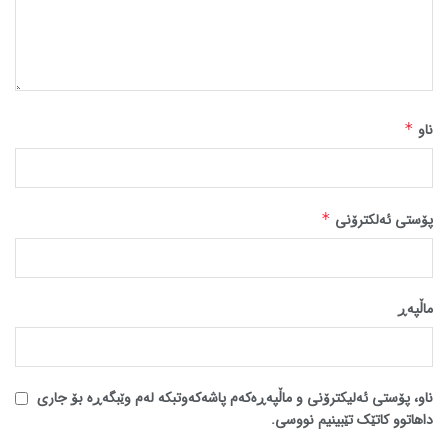
ناو
*
پۆستی ئەلکترۆنی
*
ماڵپه‌ڕ
ناو، پۆستی ئەلیکترۆنی و ماڵپەڕەکەم پاشەکەوتبکە لەم وێبگەڕە بۆ جاری
داهاتوو کاتێک تێبینیم نووسی.