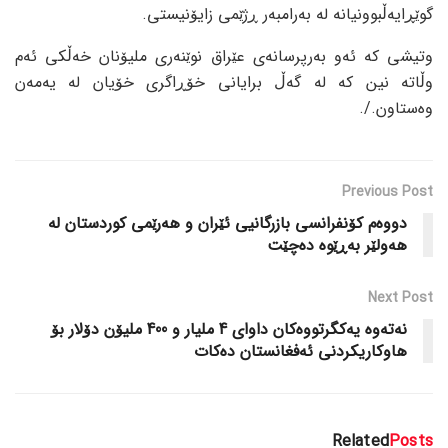
گوێڕایەڵبوونیانە لە بەرامبەر ڕژێمی زایۆنیستی.
وتیشی کە ئەو بەرپرسانەی عێراق نوێنەری ملیۆنان خەڵکی ئەم
وڵاتە نین کە لە گەڵ برایانی خۆڕاگری خۆیان لە یەمەن
وەستاون./.
Previous Post
دووەم کۆنفرانسی بازرگانیی ئێران و هەرێمی کوردستان لە
هەولێر بەڕێوە دەچێت
Next Post
نەتەوە یەکگرتووەکان داوای 4 ملیار و 400 ملیۆن دۆلار بۆ
هاوکاریکردنی ئەفغانستان دەکات
Related
Posts