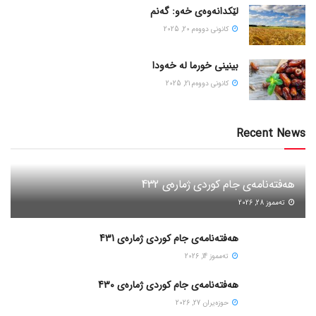
لێکدانەوەی خەو: گەنم
كانونی دووه‌م 20, 2025
بینینی خورما لە خەودا
كانونی دووه‌م 21, 2025
Recent News
هەفتەنامەی جام کوردی ژمارەی 432
ته‌مموز 28, 2026
هەفتەنامەی جام کوردی ژمارەی 431
ته‌مموز 14, 2026
هەفتەنامەی جام کوردی ژمارەی 430
حوزه‌یران 27, 2026