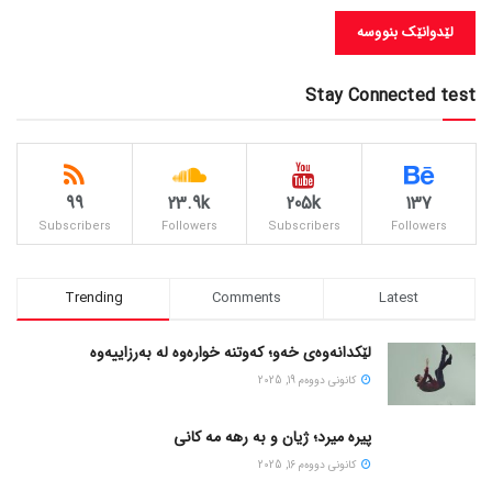
Stay Connected test
99
23.9k
205k
137
Subscribers
Followers
Subscribers
Followers
Trending
Comments
Latest
لێکدانەوەی خەو؛ کەوتنە خوارەوە لە بەرزاییەوە
كانونی دووه‌م 19, 2025
پیره میرد؛ ژیان و به رهه مه کانی
كانونی دووه‌م 16, 2025