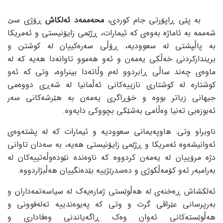
بە پێی ڕاپۆرتی جام کوردی،
محەممەد ئەلکاش
ڕۆژی سێ
شەممە بە ئاماژە بەوەی کە ئیمارات، ڕژێمی زایۆنیستی و ئەمریکا
بە پاڵپشتی لە سعوودیە، ڕۆڵی سەرەکییان لە کوشتن و
بریندارکردنی خەڵکی یەمەن و ئەو هەموو تاوانەدا هەیە کە لە
ماوەی چەند ساڵی ڕابردوو لەم وڵاتەدا بینراوە، وتی کە ئەو
کوشتارە لە کوشتاری نازییەکانی ئەڵمانیا لە شەڕی دووەمی
جیهانی زیاتر بووە و خۆڕاگری یەمەن بە هێرشەکانی سەر
ئەبوزەبی تەنیا وەڵامی بەشێکی بچووکی دایەوە.
ناوبراو وتی: هاوپەیمانی سعوودیە و ئیمارات کە لە پشتەوەی
ئەوانیشەوە ئەمریکا و ڕژێمی زایۆنیستی هەیە، بە سەدان تاوانی
دژە مرۆییان لە یەمەن کردووە کە ناوەندە نێودەوڵەتییەکان لە
بەرامبەر ئەو کۆمەڵکوژی و دەسدرێژییە بێدەنگییان هەڵبژاردووە.
ئەلکشاش ڕەخنەی لە هەڵوێستی ژمارەیەک لە سیاسەتمەداران و
بەرپرسانی عێراقی گرت و وتی کە پەیوەندییە تەلەفوونی و
هەڵوێستەکانی ئەوان وەک ڕاگەیاندنی وەفاداری و