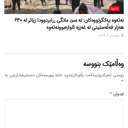
ئاسیا
نەتەوە یەکگرتووەکان: لە سێ مانگی ڕابردوودا زیاتر لە 640
هەزار فەڵەستینی لە غەززە ئاوارەبوونەتەوە
حوزه‌یران 6, 2025
وەڵامێک بنووسە
پۆستی ئەلیکترۆنییەکەت بڵاوناکرێتەوە.
خانە پێویستەکان دەستنیشانکراون بە
*
لێدوان
*