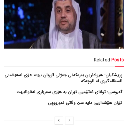
Related
Posts
پزیشکیان: هیوادارین بەرەکەتی جەژنی قوربان ببێتە هۆی نەهێشتنی
ناسەقامگیری لە ناوچەکە
گەروسی: توانای ئەتۆمیی ئێران بە هێزی سەربازی لەناونابرێت
ئێران هۆشداریی دایە سێ وڵاتی ئەورووپی