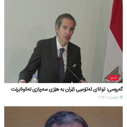
ئاسیا
گەروسی: توانای ئەتۆمیی ئێران بە هێزی سەربازی لەناونابرێت
حوزه‌یران 6, 2025