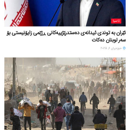
ئاسیا
ئێران بە توندی ئیدانەی دەستدرێژییەکانی ڕژێمی زایۆنیستی بۆ
سەر لوبنان دەکات
حوزه‌یران 6, 2025