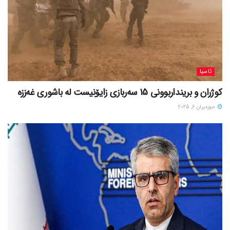
ئاسیا
کوژران و برینداربوونی 15 سەربازی زایۆنیست لە باشوری غەززە
حوزه‌یران 6, 2025