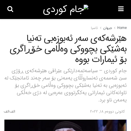
Home
جیهان
ئاسیا
هێرشەکەی سەر ئەبوزەبی تەنیا
بەشێکی بچووکی وەڵامی خۆڕاگری
بۆ ئیمارات بووە
جام کوردی – سیاسەتمەدارێکی عێراقی هێرشەکەی ڕۆژی
سێ شەممەی ئەنساروڵڵای یەمەنی بۆ سەر چەند ئامانجێک لە
ئەبوزەبی بە تەنیا بەشێکی بچووکی وەڵامی خۆڕاگری بۆ
تاوانەکانی ئیماراتی یەکگرتووی عەرەبی لە دژی خەڵکی
یەمەن ناو برد.
كانونی دووه‌م 18, 2022