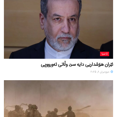
ئاسیا
ئێران هۆشداریی دایە سێ وڵاتی ئەورووپی
حوزه‌یران 6, 2025