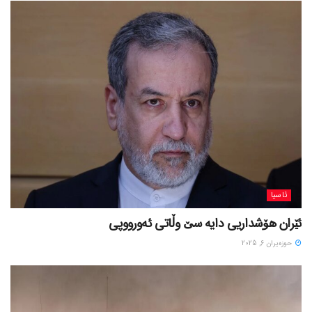
ئاسیا
ئێران هۆشداریی دایە سێ وڵاتی ئەورووپی
حوزه‌یران 6, 2025