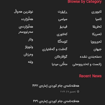
Browse by Category
ئابووری
ڕاپۆرت
نوێترین هەواڵ
ئاسیا
سیاسی
هەڵبژاردە
ئەفریقا
ڤیدیۆ
هەڵبژاردەی
سەرنووسەر
ئەمریکا
کەلتوری
وتار
ئەورووپا
کۆمەڵگا
وتووێژ
جیهان
گه‌شت و گه‌شتیاری
وەرزش
دسته‌بندی نشده
گۆڤاره‌کان
وێنە
زانست و تەندرووستی
مەڵتی میدیا
Recent News
هەفتەنامەی جام کوردی ژمارەی 432
ته‌مموز 28, 2026
هەفتەنامەی جام کوردی ژمارەی 431