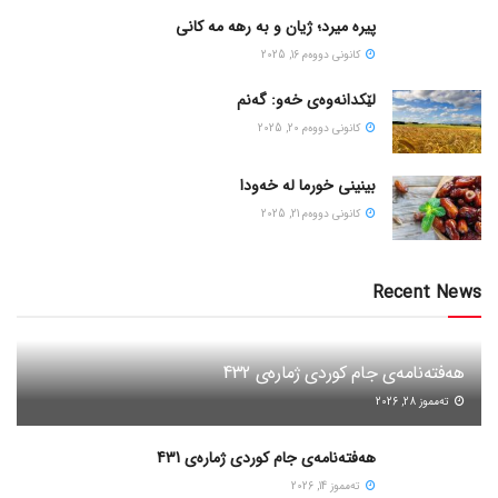
پیره میرد؛ ژیان و به رهه مه کانی
كانونی دووه‌م 16, 2025
لێکدانەوەی خەو: گەنم
كانونی دووه‌م 20, 2025
بینینی خورما لە خەودا
كانونی دووه‌م 21, 2025
Recent News
هەفتەنامەی جام کوردی ژمارەی 432
ته‌مموز 28, 2026
هەفتەنامەی جام کوردی ژمارەی 431
ته‌مموز 14, 2026