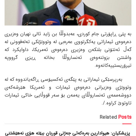
بە پێی ڕاپۆرتی جام کوردی، عەبدوڵڵا بن زاید ئالی نهیان وەزیری
دەرەوەی ئیماراتی یەکگرتووی عەرەبی لە وتووێژێکی تەلەفوونی لە
گەڵ ئەنتۆنی بلنکەن وەزیری دەرەوەی ئەمریکا، داوایکرد کە
واشنتن بزوتنەوەی ئەنساروڵڵا بخاتە ڕیزی گرووپە
تیرۆریستییەکانەوە.
بەرپرسێکی ئیماراتی بە پێگەی ئەکسیۆسی ڕاگەیاندووە کە لە
وتووێژی وەزیرانی دەرەوەی ئیمارات و ئەمریکا هێرشەکەی
دووشەممەی ئەنساروڵڵای یەمەن بۆ سەر قووڵایی خاکی ئیمارات
تاوتوێ کراوە./.
Related
Posts
پزیشکیان: هیوادارین بەرەکەتی جەژنی قوربان ببێتە هۆی نەهێشتنی