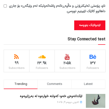
ناو، پۆستی ئەلیکترۆنی و ماڵپەڕەکەم پاشەکەوتبکە لەم وێبگەڕە بۆ جاری
داهاتوو کاتێک تێبینیم نووسی.
Stay Connected test
99
23.9k
205k
137
Subscribers
Followers
Subscribers
Followers
Trending
Comments
Latest
لێکدانەوەی خەو؛ کەوتنە خوارەوە لە بەرزاییەوە
كانونی دووه‌م 19, 2025