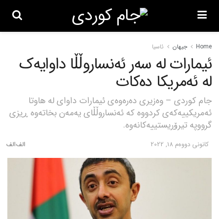
Home
جیهان
ئاسیا
ئیمارات لە سەر ئەنساروڵڵا داوایەک
لە ئەمریکا دەکات
جام کوردی – وەزیری دەرەوەی ئیمارات داوای لە هاوتا
ئەمریکییەکەی کردووە کە ئەنساروڵڵای یەمەن بخاتەوە ڕیزی
گرووپە تیرۆریستییەکانەوە.
كانونی دووه‌م 18, 2022