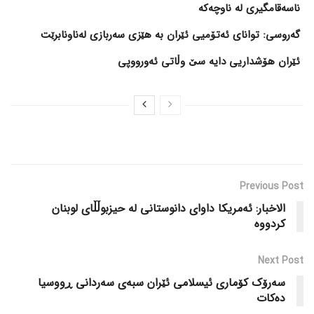
ناسەقامگیری لە ناوچەکە
گەروسی: توانای ئەتۆمیی ئێران بە هێزی سەربازی لەناونابرێت
ئێران هۆشداریی دایە سێ وڵاتی ئەورووپی
Previous Post
الاخبار: ئەمریکا داوای دانوستانی لە حیزبوڵڵای لوبنان
کردووە
Next Post
سەرۆک کۆماری ئیسلامی ئێران سبەی سەردانی ڕووسیا
دەکات