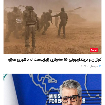
ئاسیا
کوژران و برینداربوونی 15 سەربازی زایۆنیست لە باشوری غەززە
حوزه‌یران 6, 2025