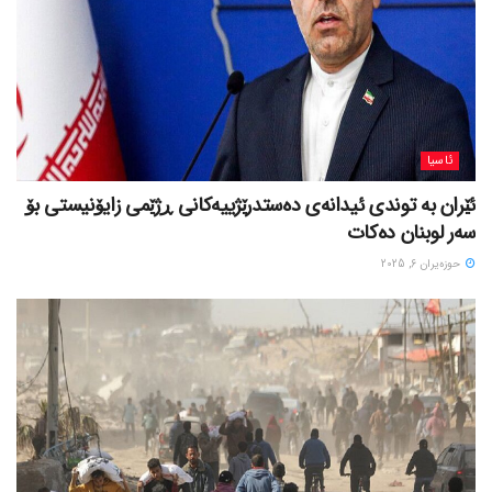
ئاسیا
ئێران بە توندی ئیدانەی دەستدرێژییەکانی ڕژێمی زایۆنیستی بۆ
سەر لوبنان دەکات
حوزه‌یران 6, 2025