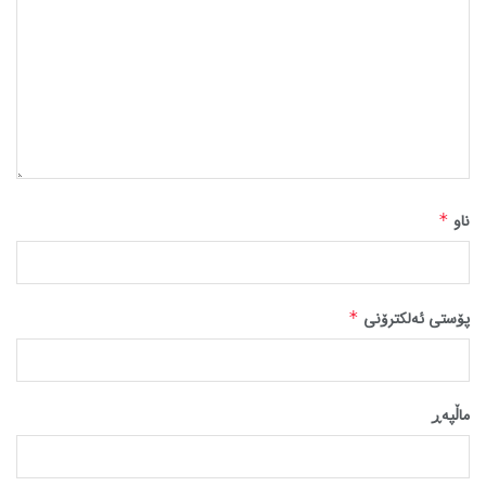
ناو
*
پۆستی ئەلکترۆنی
*
ماڵپه‌ڕ