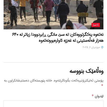
ئاسیا
نەتەوە یەکگرتووەکان: لە سێ مانگی ڕابردوودا زیاتر لە 640
هەزار فەڵەستینی لە غەززە ئاوارەبوونەتەوە
حوزه‌یران 6, 2025
وەڵامێک بنووسە
پۆستی ئەلیکترۆنییەکەت بڵاوناکرێتەوە.
خانە پێویستەکان دەستنیشانکراون بە
*
لێدوان
*