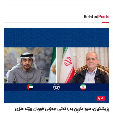
Related
Posts
ئاسیا
پزیشکیان: هیوادارین بەرەکەتی جەژنی قوربان ببێتە هۆی