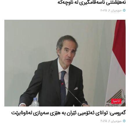
نەهێشتنی ناسەقامگیری لە ناوچەکە
حوزه‌یران 6, 2025
ئاسیا
گەروسی: توانای ئەتۆمیی ئێران بە هێزی سەربازی لەناونابرێت
حوزه‌یران 6, 2025