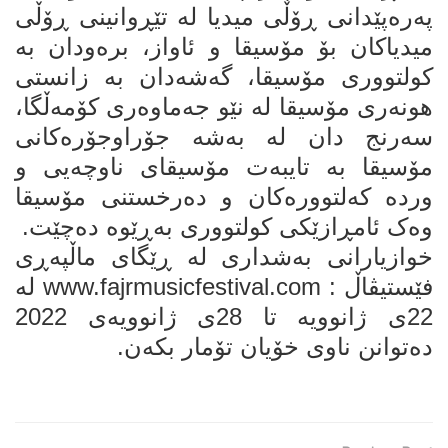
پەرەپێدانی ڕۆڵی میدیا لە تێڕوانینی ڕۆڵی
میدیاکان بۆ مۆسیقا و ئاواز، برەودان بە
کولتووری مۆسیقا، گەشەدان بە زانستی
هونەری مۆسیقا لە نێو جەماوەری کۆمەڵگا،
سەرنج دان لە بەشە جۆراوجۆرەکانی
مۆسیقا بە تایبەت مۆسیقای ناوچەیی و
وردە کەلتوورەکان و دەرخستنی مۆسیقا
وەک ئامڕازێکی کولتووری بەڕێوە دەچێت.
خوازیارانی بەشداری لە ڕێگای ماڵپەڕی
فێستیڤاڵ : www.fajrmusicfestival.com لە
22ی ژانوویە تا 28ی ژانوویەی 2022
دەتوانن ناوی خۆیان تۆمار بکەن.