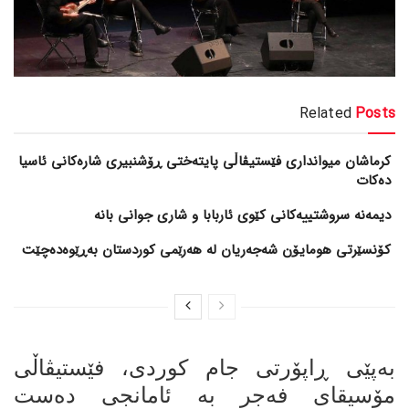
Related
Posts
کرماشان میوانداری فێستیڤاڵی پایتەختی ڕۆشنبیری شارەکانی ئاسیا
دەکات
کۆنسێرتی هومایۆن شەجەریان لە هەرێمی کوردستان بەڕێوەدەچێت
بەپێی ڕاپۆرتی جام کوردی، فێستیڤاڵی
مۆسیقای فەجر بە ئامانجی دەست