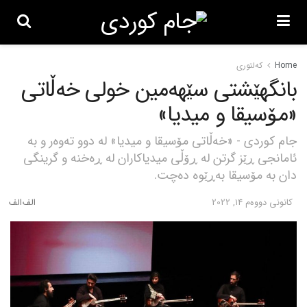
Home
کەلتوری
بانگهێشتی سێهەمین خولی خەڵاتی
«مۆسیقا و میدیا»
جام کوردی - «خەڵاتی مۆسیقا و میدیا» لە دوو تەوەر و بە
ئامانجی ڕێز گرتن لە ڕۆڵی میدیاکاران لە ڕەخنە و گرینگی
دان بە مۆسیقا بەڕێوە دەچت.
كانونی دووه‌م 14, 2022