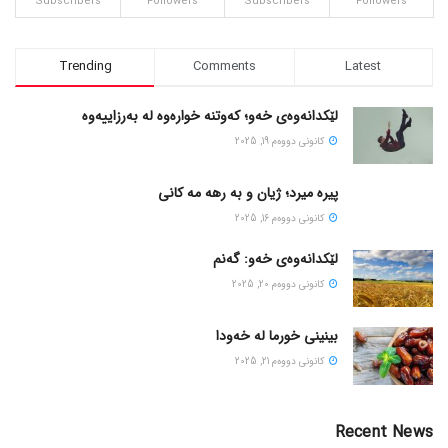
Subscribers
Followers
Subscribers
Followers
Trending
Comments
Latest
لێکدانەوەی خەو؛ کەوتنە خوارەوە لە بەرزاییەوە
كانونی دووه‌م 19, 2025
پیره میرد؛ ژیان و به رهه مه کانی
كانونی دووه‌م 16, 2025
لێکدانەوەی خەو: گەنم
كانونی دووه‌م 20, 2025
بینینی خورما لە خەودا
كانونی دووه‌م 21, 2025
Recent News