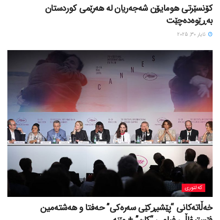
کۆنسێرتی هومایۆن شەجەریان لە هەرێمی کوردستان
بەڕێوەدەچێت
ئایار 30, 2025
کەلتوری
خه‌ڵاته‌کانی “پێشبڕکێی سه‌ره‌کی” حه‌فتا و هه‌شته‌مین