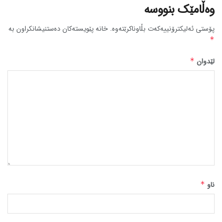
وەڵامێک بنووسە
پۆستی ئەلیکترۆنییەکەت بڵاوناکرێتەوە.
خانە پێویستەکان دەستنیشانکراون بە
*
لێدوان
*
ناو
*