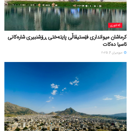
کەلتوری
کرماشان میوانداری فێستیڤاڵی پایتەختی ڕۆشنبیری شارەکانی
ئاسیا دەکات
حوزه‌یران 4, 2025