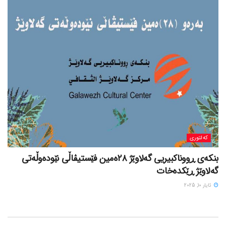
کەلتوری
بنکەی ڕووناکبیریی گەلاوێژ ٢٨ەمین فێستیڤاڵی نێودەوڵەتی
گەلاوێژ ڕێکدەخات
ئایار 10, 2025