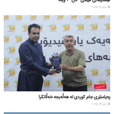
فێستیڤاڵی فیلمی “کان” + وێنە
ئایار 27, 2025
کەلتوری
پەیامنێری جام کوردی لە ھەڵەبجە خەڵاتکرا
ئایار 24, 2025