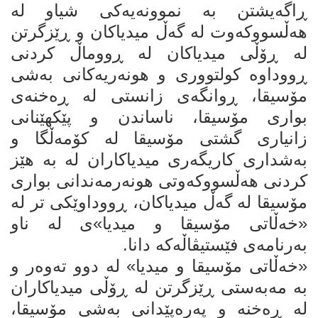
ڕاگەیشتن بە نموونەیەکی شیاو لە
هەڵسووکەوت لە گەڵ میدیاکان و ڕێزگرتن
لە ڕۆڵی میدیاکان لە ڕووماڵ کردنی
ڕووداوە کولتووری و هونەریەکانی بەشی
مۆسیقا، ڕوانگەی زانستی لە ڕەخنەی
بواری مۆسیقا، ناساندن و پێکهێنانی
زانیاری گشتی مۆسیقا لە کۆمەڵگا و
بەشداری کاریگەری میدیاکاران لە بە هێز
کردنی هەڵسووکەوتی هونەرمەندانی بواری
مۆسیقا لە گەڵ میدیاکان، ڕووداوێکی تر لە
«خەڵاتی مۆسیقا و میدیا»ی لە ناو
بەرنامەی فێستیڤاڵەکە دانا.
«خەڵاتی مۆسیقا و میدیا» لە دوو تەوەر و
بە مەبەستی ڕێزگرتن لە ڕۆڵی میدیاکاران
لە ڕەخنە و پەرەپێدانی بەشی مۆسیقا،