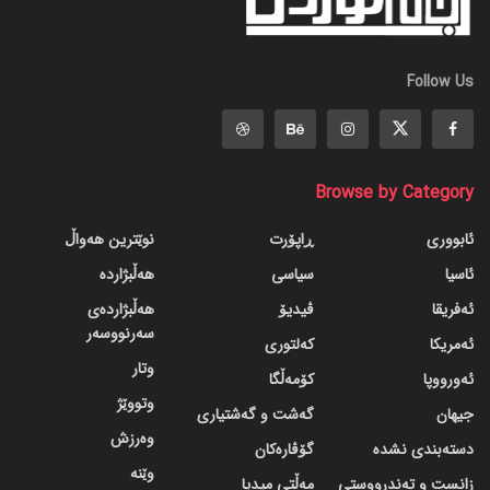
Follow Us
Browse by Category
ئابووری
ڕاپۆرت
نوێترین هەواڵ
ئاسیا
سیاسی
هەڵبژاردە
ئەفریقا
ڤیدیۆ
هەڵبژاردەی
سەرنووسەر
ئەمریکا
کەلتوری
وتار
ئەورووپا
کۆمەڵگا
وتووێژ
جیهان
گه‌شت و گه‌شتیاری
وەرزش
دسته‌بندی نشده
گۆڤاره‌کان
وێنە
زانست و تەندرووستی
مەڵتی میدیا