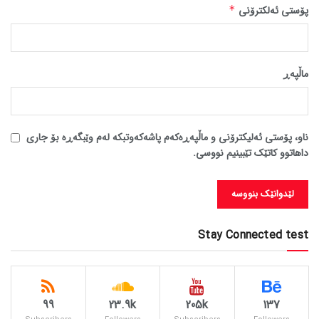
پۆستی ئەلکترۆنی
*
ماڵپه‌ڕ
ناو، پۆستی ئەلیکترۆنی و ماڵپەڕەکەم پاشەکەوتبکە لەم وێبگەڕە بۆ جاری
داهاتوو کاتێک تێبینیم نووسی.
Stay Connected test
99
23.9k
205k
137