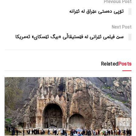
Previous Post
تۆپى ده‌ستى عێراق له‌ ئێرانه‌
Next Post
سێ فیلمی ئێرانی لە فێستیڤاڵی «بیگ ئێسکای» ئەمریکا
Related
Posts