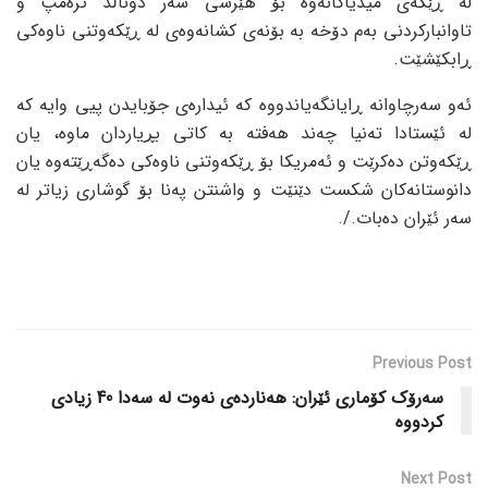
لە ڕێگەی میدیاکانەوە بۆ هێرشی سەر دوناڵد ترەمپ و
تاوانبارکردنی بەم دۆخە بە بۆنەی کشانەوەی لە ڕێکەوتنی ناوەکی
ڕابکێشێت.
ئەو سەرچاوانە ڕایانگەیاندووە کە ئیدارەی جۆبایدن پیی وایە کە
لە ئێستادا تەنیا چەند هەفتە بە کاتی بڕیاردان ماوە، یان
ڕێکەوتن دەکرێت و ئەمریکا بۆ ڕێکەوتنی ناوەکی دەگەڕێتەوە یان
دانوستانەکان شکست دێنێت و واشنتن پەنا بۆ گوشاری زیاتر لە
سەر ئێران دەبات./.
Previous Post
سەرۆک کۆماری ئێران: هەناردەی نەوت لە سەدا 40 زیادی
کردووە
Next Post