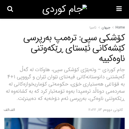
Home
جیهان
ئاسیا
کۆشکی سپی: ترەمپ بەرپرسی
کێشەکانی ئێستای ڕێکەوتنی
ناوەکییە
جام کوردی – وتەبێژی کۆشکی سپی، هاوکات لە گەڵ
گەیشتنی دانوستانەکانی ڤیەننای نێوان ئێران و گرووپی 1+4
بە قۆناغی هەستیاری خۆی، حکومەتی کۆماریخوازەکانی لە
سەردەمی دوناڵد ترەمپدا بەوە تۆمەتبار کرد کە بە کشانەوە لە
ڕێکەوتنی ناوەکی، بەرپرسی ئەم دۆخەیە کە دەبینرێت.
كانونی دووه‌م 13, 2022