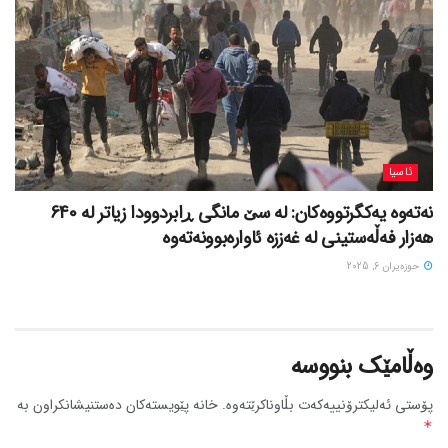
ئاسیا
نەتەوە یەکگرتووەکان: لە سێ مانگی ڕابردوودا زیاتر لە 640
هەزار فەڵەستینی لە غەززە ئاوارەبوونەتەوە
حوزه‌یران 6, 2025
وەڵامێک بنووسە
پۆستی ئەلیکترۆنییەکەت بڵاوناکرێتەوە.
خانە پێویستەکان دەستنیشانکراون بە
*