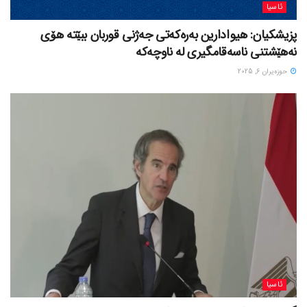
ئاسیا
پزیشکیان: هیوادارین بەرەکەتی جەژنی قوربان ببێتە هۆی
نەهێشتنی ناسەقامگیری لە ناوچەکە
حوزه‌یران 6, 2025
ئاسیا