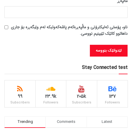
ماڵپه‌ڕ
ناو، پۆستی ئەلیکترۆنی و ماڵپەڕەکەم پاشەکەوتبکە لەم وێبگەڕە بۆ جاری
داهاتوو کاتێک تێبینیم نووسی.
Stay Connected test
99
23.9k
205k
137
Subscribers
Followers
Subscribers
Followers
Trending
Comments
Latest