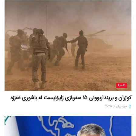
ئاسیا
کوژران و برینداربوونی 15 سەربازی زایۆنیست لە باشوری غەززە
حوزه‌یران 6, 2025