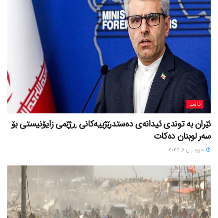
ئاسیا
ئێران بە توندی ئیدانەی دەستدرێژییەکانی ڕژێمی زایۆنیستی بۆ
سەر لوبنان دەکات
حوزه‌یران 6, 2025