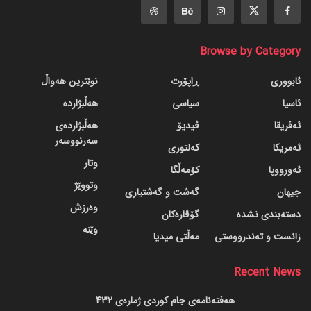
Browse by Category
ئابووری
ڕاپۆرت
نوێترین هەواڵ
ئاسیا
سیاسی
هەڵبژاردە
ئەفریقا
ڤیدیۆ
هەڵبژاردەی
سەرنووسەر
ئەمریکا
کەلتوری
وتار
ئەورووپا
کۆمەڵگا
وتووێژ
جیهان
گه‌شت و گه‌شتیاری
وەرزش
دسته‌بندی نشده
گۆڤاره‌کان
وێنە
زانست و تەندرووستی
مەڵتی میدیا
Recent News
هەفتەنامەی جام کوردی ژمارەی 432