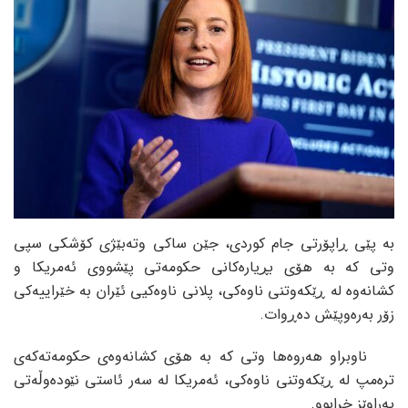
بە پێی ڕاپۆرتی جام کوردی، جێن ساکی وتەبێژی کۆشکی سپی
وتی کە بە هۆی بڕیارەکانی حکومەتی پێشووی ئەمریکا و
کشانەوە لە ڕێکەوتنی ناوەکی، پلانی ناوەکیی ئێران بە خێراییەکی
زۆر بەرەوپێش دەڕوات.
ناوبراو هەروەها وتی کە بە هۆی کشانەوەی حکومەتەکەی
ترەمپ لە ڕێکەوتنی ناوەکی، ئەمریکا لە سەر ئاستی نێودەوڵەتی
پەراوێز خرابوو.