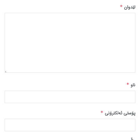
لێدوان
*
ناو
*
پۆستی ئەلکترۆنی
*