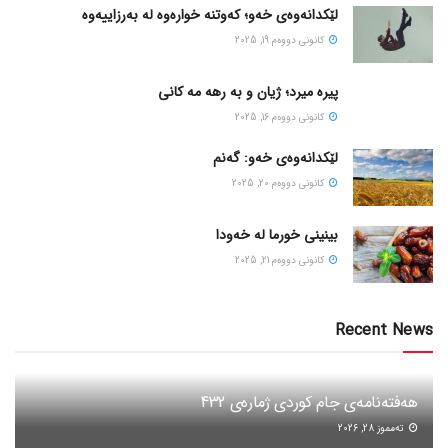
لێکدانەوەی خەو؛ کەوتنە خوارەوە لە بەرزاییەوە
كانونی دووه‌م 19, 2025
پیره میرد؛ ژیان و به رهه مه کانی
كانونی دووه‌م 16, 2025
لێکدانەوەی خەو: گەنم
كانونی دووه‌م 20, 2025
بینینی خورما لە خەودا
كانونی دووه‌م 21, 2025
Recent News
هەفتەنامەی جام کوردی ژمارەی 432
ته‌مموز 28, 2026