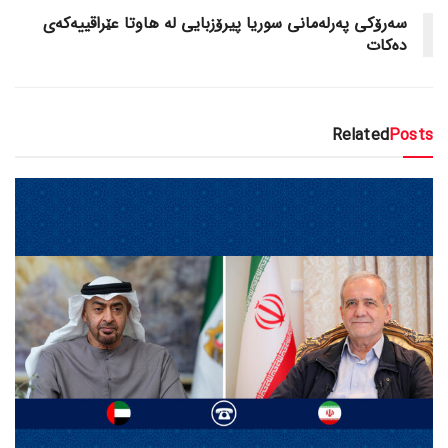
سەرۆکی پەرلەمانی سوریا پیرۆزبایی لە هاوتا عێراقییەکەی
دەکات
Related
Posts