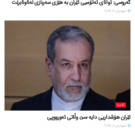
گەروسی: توانای ئەتۆمیی ئێران بە هێزی سەربازی لەناونابرێت
حوزه‌یران 6, 2025
ئاسیا
ئێران هۆشداریی دایە سێ وڵاتی ئەورووپی
حوزه‌یران 6, 2025