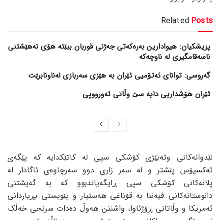
Related
Posts
پزیشکیان: هیوادارین بەرەکەتی جەژنی قوربان ببێتە هۆی نەهێشتنی
ناسەقامگیری لە ناوچەکە
گەروسی: توانای ئەتۆمیی ئێران بە هێزی سەربازی لەناونابرێت
ئێران هۆشداریی دایە سێ وڵاتی ئەورووپی
لێدوانەکانی وتەبێژی کۆشکی سپی لە کاتێکدایە کە پێگەی
ئەکسیۆس پێشتر و لە سەر زاری دوو سەرچاوەی ئاگادار لە
پلانەکانی کۆشکی سپی ڕایگەیاندبوو کە بە گەیشتنی
دانوستانەکانی ڤیەننا بە قۆناغی هەستیار و پێویستی بڕیاردانی
ئەمریکا و وڵاتانی ڕۆژئاوا، واشنتن هەوڵ دەدات سرنجی خەڵک