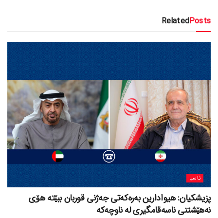
Related
Posts
ئاسیا
پزیشکیان: هیوادارین بەرەکەتی جەژنی قوربان ببێتە هۆی
نەهێشتنی ناسەقامگیری لە ناوچەکە