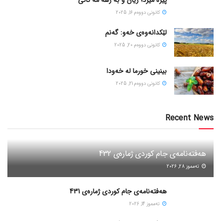
پیره میرد؛ ژیان و به رهه مه کانی
كانونی دووه‌م 16, 2025
لێکدانەوەی خەو: گەنم
كانونی دووه‌م 20, 2025
بینینی خورما لە خەودا
كانونی دووه‌م 21, 2025
Recent News
هەفتەنامەی جام کوردی ژمارەی 432
ته‌مموز 28, 2026
هەفتەنامەی جام کوردی ژمارەی 431
ته‌مموز 14, 2026