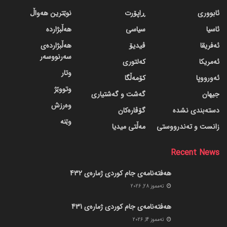
ئابووری
ڕاپۆرت
نوێترین هەواڵ
ئاسیا
سیاسی
هەڵبژاردە
ئەفریقا
ڤیدیۆ
هەڵبژاردەی
سەرنووسەر
ئەمریکا
کەلتوری
وتار
ئەورووپا
کۆمەڵگا
وتووێژ
جیهان
گه‌شت و گه‌شتیاری
وەرزش
دسته‌بندی نشده
گۆڤاره‌کان
وێنە
زانست و تەندرووستی
مەڵتی میدیا
Recent News
هەفتەنامەی جام کوردی ژمارەی 432
ته‌مموز 28, 2026
هەفتەنامەی جام کوردی ژمارەی 431
ته‌مموز 14, 2026