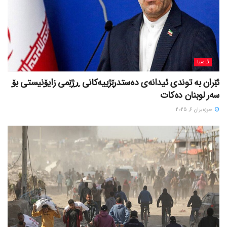
ئاسیا
ئێران بە توندی ئیدانەی دەستدرێژییەکانی ڕژێمی زایۆنیستی بۆ
سەر لوبنان دەکات
حوزه‌یران 6, 2025