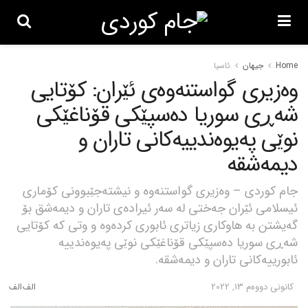
Home
جیهان
ئاسیا
وەزیری گواستنەوەی ئێران: کۆتایی
شەڕی سوریا دەسپێکی قۆناغێکی
نوێی پەیوەندییەکانی تاران و
دیمەشقە
جام کوردی – وەزیری گواستنەوە و نیشتەجێبوونی کۆماری
ئیسلامی ئێران جەختی لە سەر ئیرادەی تاران و دیمەشق بۆ
گەیشتن بە هاوکاری زیاتری ئابوری کردەوە و وتی کە کۆتایی
شەڕی سوریا دەسپێکی قۆناغێکی نوێی پەیوەندییە
ئابورییەکانی تاران و دیمەشقە.
كانونی دووه‌م 13, 2022