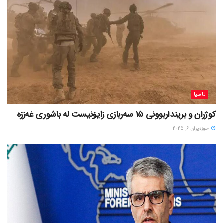
ئاسیا
کوژران و برینداربوونی 15 سەربازی زایۆنیست لە باشوری غەززە
حوزه‌یران 6, 2025