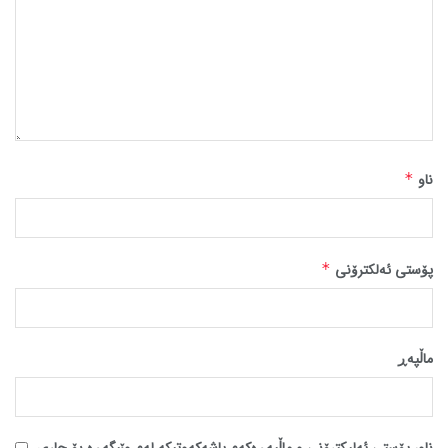
ناو
*
پۆستی ئەلکترۆنی
*
ماڵپه‌ڕ