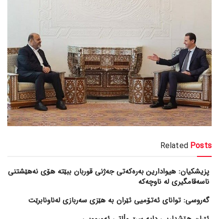
Related
Posts
پزیشکیان: هیوادارین بەرەکەتی جەژنی قوربان ببێتە هۆی نەهێشتنی
ناسەقامگیری لە ناوچەکە
گەروسی: توانای ئەتۆمیی ئێران بە هێزی سەربازی لەناونابرێت