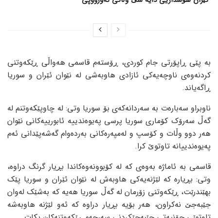
ئێران هۆشداریی دایە سێ وڵاتی ئەورووپی
بە پێی ڕاپۆرتی جام کوردی، ڕۆستەم قاسمی هەواڵی ڕێکەوتنی
کردنەوەی ناوچەیەکی ئازادی هاوبەشی لە نێوان ئێران و سوریا
ڕاگەیاند.
ناوبراو سەبارەت بە سەردانەکەی بۆ سوریا وتی: لە چاوپێکەوتنم لە
گەڵ سەرۆک کۆماری سوریا پرسی پەیوەندییە ئابورییەکانی نێوان
هەر دوو وڵات و کۆسپ و لەمپەرەکانی بەردەوام گەشەپێدانی ئەم
پەیوەندییانە تاوتوێ کرا.
قاسمی بە ئاماژە بەوەی کە لە کۆبوونەوەکاندا بڕیار گرنگ دراوە،
وتی: بڕیارە کە لێژنەیەکی هاوبەش لە نێوان ئێران و سوریا پێک
بهێندرێت، ڕێکەوتنی زۆرمان لە گەڵ سوریا هەیە کە بەشێک لەوان
جێبەجێ نەکراون، هەر بۆیە بڕیار دراوە کە ئەو لێژنە هاوبەشە
تاوتوێی چۆنیەتی جێبەجێکردنی سەرجەم ڕێکەوتنەکان بکات.