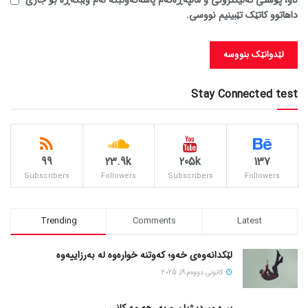
ناو، پۆستی ئەلیکترۆنی و ماڵپەڕەکەم پاشەکەوتبکە لەم وێبگەڕە بۆ جاری
داهاتوو کاتێک تێبینیم نووسی.
Stay Connected test
99
23.9k
205k
137
Subscribers
Followers
Subscribers
Followers
Trending
Comments
Latest
لێکدانەوەی خەو؛ کەوتنە خوارەوە لە بەرزاییەوە
كانونی دووه‌م 19, 2025