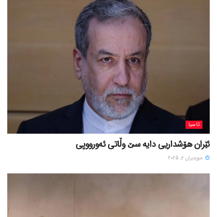
ئاسیا
ئێران هۆشداریی دایە سێ وڵاتی ئەورووپی
حوزه‌یران 6, 2025