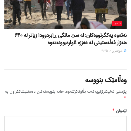
ئاسیا
نەتەوە یەکگرتووەکان: لە سێ مانگی ڕابردوودا زیاتر لە 640
هەزار فەڵەستینی لە غەززە ئاوارەبوونەتەوە
حوزه‌یران 6, 2025
وەڵامێک بنووسە
پۆستی ئەلیکترۆنییەکەت بڵاوناکرێتەوە.
خانە پێویستەکان دەستنیشانکراون بە
*
لێدوان
*