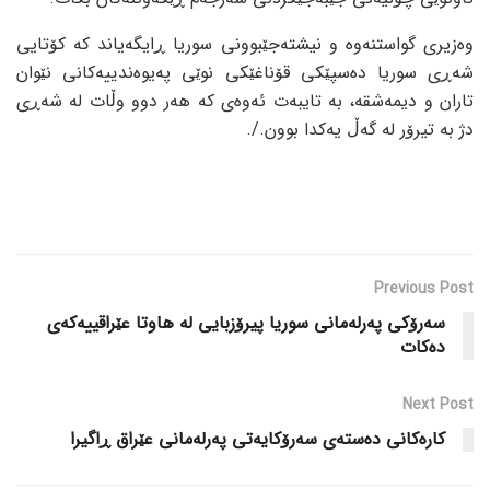
وەزیری گواستنەوە و نیشتەجێبوونی سوریا ڕایگەیاند کە کۆتایی
شەڕی سوریا دەسپێکی قۆناغێکی نوێی پەیوەندییەکانی نێوان
تاران و دیمەشقە، بە تایبەت ئەوەی کە هەر دوو وڵات لە شەڕی
دژ بە تیرۆر لە گەڵ یەکدا بوون./.
Previous Post
سەرۆکی پەرلەمانی سوریا پیرۆزبایی لە هاوتا عێراقییەکەی
دەکات
Next Post
کارەکانی دەستەی سەرۆکایەتی پەرلەمانی عێراق ڕاگیرا