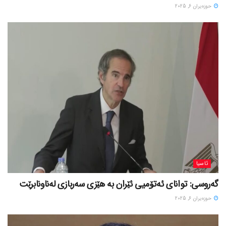
حوزه‌یران 6, 2025
ئاسیا
گەروسی: توانای ئەتۆمیی ئێران بە هێزی سەربازی لەناونابرێت
حوزه‌یران 6, 2025