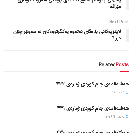
یەکێتی: بەرهەم ساڵح کاندیدی پۆستی سەرۆک کۆماری
عێراقە
Next Post
لاپتۆپەکانی بارەگای نەتەوە یەکگرتووەکان لە هەولێر چۆن
دزرا؟
Related
Posts
گۆڤاره‌کان
هەفتەنامەی جام کوردی ژمارەی 432
ته‌مموز 28, 2026
گۆڤاره‌کان
هەفتەنامەی جام کوردی ژمارەی 431
ته‌مموز 14, 2026
گۆڤاره‌کان
هەفتەنامەی جام کوردی ژمارەی 430