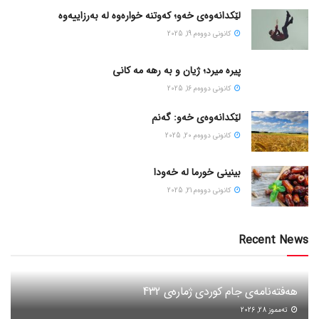
لێکدانەوەی خەو؛ کەوتنە خوارەوە لە بەرزاییەوە
كانونی دووه‌م 19, 2025
پیره میرد؛ ژیان و به رهه مه کانی
كانونی دووه‌م 16, 2025
لێکدانەوەی خەو: گەنم
كانونی دووه‌م 20, 2025
بینینی خورما لە خەودا
كانونی دووه‌م 21, 2025
Recent News
هەفتەنامەی جام کوردی ژمارەی 432
ته‌مموز 28, 2026