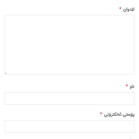
لێدوان
*
ناو
*
پۆستی ئەلکترۆنی
*