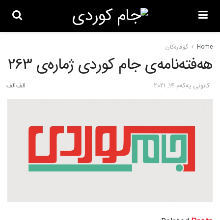
Home
گۆڤاره‌کان
هەفتەنامەی جام کوردی ژمارەی 263
كانونی یه‌كه‌م 14, 2021