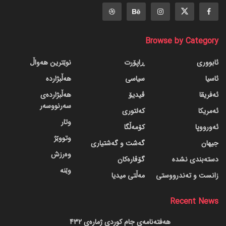
Browse by Category
ئابووری
ڕاپۆرت
نوێترین هەواڵ
ئاسیا
سیاسی
هەڵبژاردە
ئەفریقا
ڤیدیۆ
هەڵبژاردەی
سەرنووسەر
ئەمریکا
کەلتوری
وتار
ئەورووپا
کۆمەڵگا
وتووێژ
جیهان
گه‌شت و گه‌شتیاری
وەرزش
دسته‌بندی نشده
گۆڤاره‌کان
وێنە
زانست و تەندرووستی
مەڵتی میدیا
Recent News
هەفتەنامەی جام کوردی ژمارەی 432