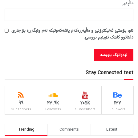
ماڵپه‌ڕ
ناو، پۆستی ئەلیکترۆنی و ماڵپەڕەکەم پاشەکەوتبکە لەم وێبگەڕە بۆ جاری
داهاتوو کاتێک تێبینیم نووسی.
Stay Connected test
99
23.9k
205k
137
Subscribers
Followers
Subscribers
Followers
Trending
Comments
Latest