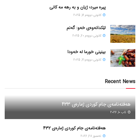
پیره میرد؛ ژیان و به رهه مه کانی
كانونی دووه‌م 16, 2025
لێکدانەوەی خەو: گەنم
كانونی دووه‌م 20, 2025
بینینی خورما لە خەودا
كانونی دووه‌م 21, 2025
Recent News
هەفتەنامەی جام کوردی ژمارەی 433
ئاب 10, 2026
هەفتەنامەی جام کوردی ژمارەی 432
ته‌مموز 28, 2026