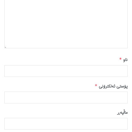
ناو
*
پۆستی ئەلکترۆنی
*
ماڵپه‌ڕ