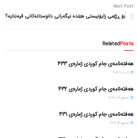
Next Post
بۆ ڕژێمی زایۆنیستی هێندە نیگەرانی دانوستانەکانی ڤیەننایە؟
Related
Posts
گۆڤاره‌کان
هەفتەنامەی جام کوردی ژمارەی 433
ئاب 10, 2026
گۆڤاره‌کان
هەفتەنامەی جام کوردی ژمارەی 432
ته‌مموز 28, 2026
گۆڤاره‌کان
هەفتەنامەی جام کوردی ژمارەی 431
ته‌مموز 14, 2026
گۆڤاره‌کان