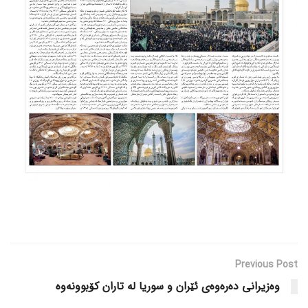
Previous Post
وەزیرانی دەرەوەی ئێران و سوریا لە تاران کۆبوونەوە