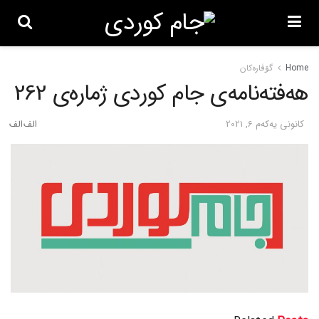
Home
گۆڤاره‌کان
هەفتەنامەی جام کوردی ژمارەی 262
كانونی یه‌كه‌م 6, 2021