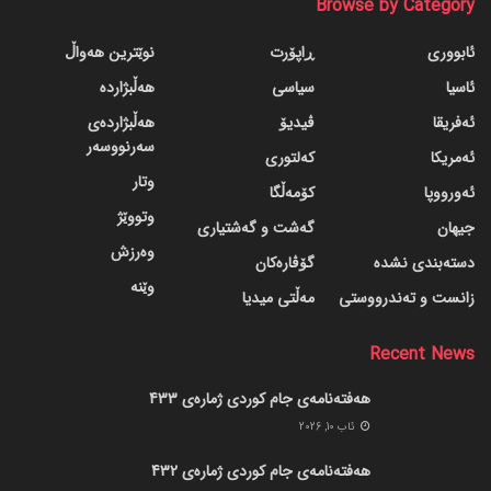
Browse by Category
ئابووری
ڕاپۆرت
نوێترین هەواڵ
ئاسیا
سیاسی
هەڵبژاردە
ئەفریقا
ڤیدیۆ
هەڵبژاردەی
سەرنووسەر
ئەمریکا
کەلتوری
وتار
ئەورووپا
کۆمەڵگا
وتووێژ
جیهان
گه‌شت و گه‌شتیاری
وەرزش
دسته‌بندی نشده
گۆڤاره‌کان
وێنە
زانست و تەندرووستی
مەڵتی میدیا
Recent News
هەفتەنامەی جام کوردی ژمارەی 433
ئاب 10, 2026
هەفتەنامەی جام کوردی ژمارەی 432