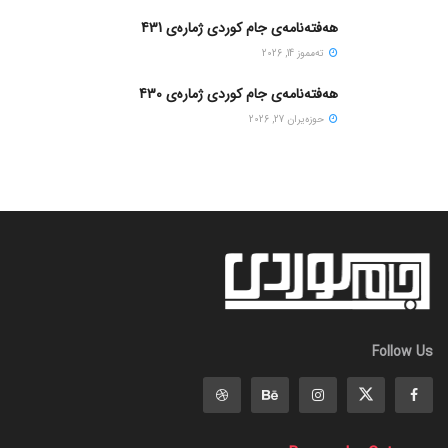
هەفتەنامەی جام کوردی ژمارەی 431
ته‌مموز 14, 2026
هەفتەنامەی جام کوردی ژمارەی 430
حوزه‌یران 27, 2026
Follow Us