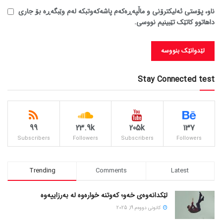
ناو، پۆستی ئەلیکترۆنی و ماڵپەڕەکەم پاشەکەوتبکە لەم وێبگەڕە بۆ جاری
داهاتوو کاتێک تێبینیم نووسی.
Stay Connected test
99
23.9k
205k
137
Subscribers
Followers
Subscribers
Followers
Trending
Comments
Latest
لێکدانەوەی خەو؛ کەوتنە خوارەوە لە بەرزاییەوە
كانونی دووه‌م 19, 2025