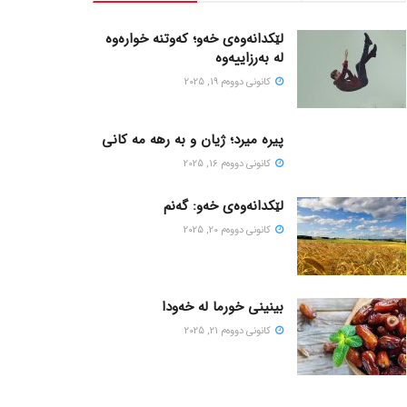
لێکدانەوەی خەو؛ کەوتنە خوارەوە
لە بەرزاییەوە
كانونی دووه‌م 19, 2025
پیره میرد؛ ژیان و به رهه مه کانی
كانونی دووه‌م 16, 2025
لێکدانەوەی خەو: گەنم
كانونی دووه‌م 20, 2025
بینینی خورما لە خەودا
كانونی دووه‌م 21, 2025