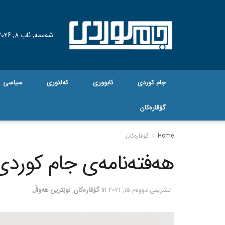
شەممە, ئاب 8, 2026
جام کوردی
ئابووری
کەلتوری
سیاسی
گۆڤاره‌کان
Home
گۆڤاره‌کان
هەفتەنامەی جام کوردی ژم
تشرینی دووه‌م 15, 2021
in
گۆڤاره‌کان
,
نوێترین هەواڵ