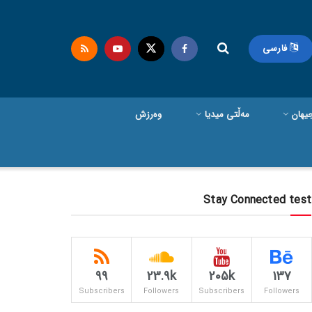
فارسی
یهان
مەڵتی میدیا
وەرزش
Stay Connected test
99
23.9k
205k
137
Subscribers
Followers
Subscribers
Followers