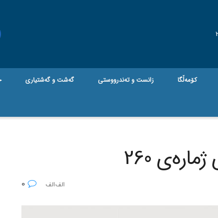
کۆمەڵگا
زانست و تەندرووستی
گه‌شت و گه‌شتیاری
ج
ارەی 260
0