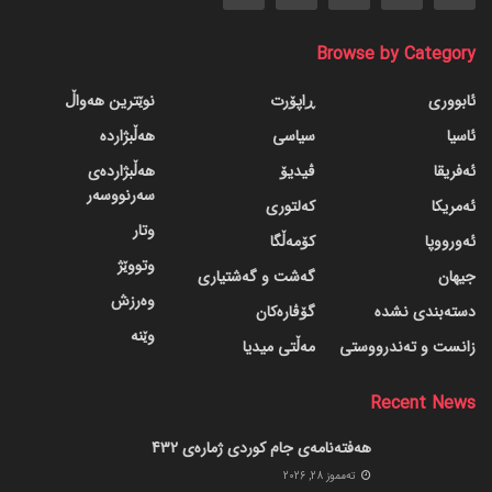
Browse by Category
ئابووری
ڕاپۆرت
نوێترین هەواڵ
ئاسیا
سیاسی
هەڵبژاردە
ئەفریقا
ڤیدیۆ
هەڵبژاردەی
سەرنووسەر
ئەمریکا
کەلتوری
وتار
ئەورووپا
کۆمەڵگا
وتووێژ
جیهان
گه‌شت و گه‌شتیاری
وەرزش
دسته‌بندی نشده
گۆڤاره‌کان
وێنە
زانست و تەندرووستی
مەڵتی میدیا
Recent News
هەفتەنامەی جام کوردی ژمارەی 432
ته‌مموز 28, 2026