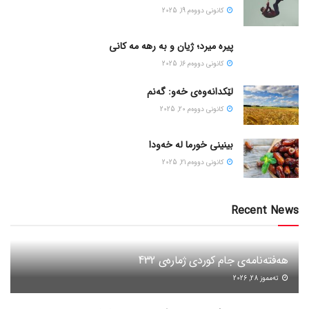
كانونی دووه‌م 19, 2025
پیره میرد؛ ژیان و به رهه مه کانی
كانونی دووه‌م 16, 2025
لێکدانەوەی خەو: گەنم
كانونی دووه‌م 20, 2025
بینینی خورما لە خەودا
كانونی دووه‌م 21, 2025
Recent News
هەفتەنامەی جام کوردی ژمارەی 432
ته‌مموز 28, 2026