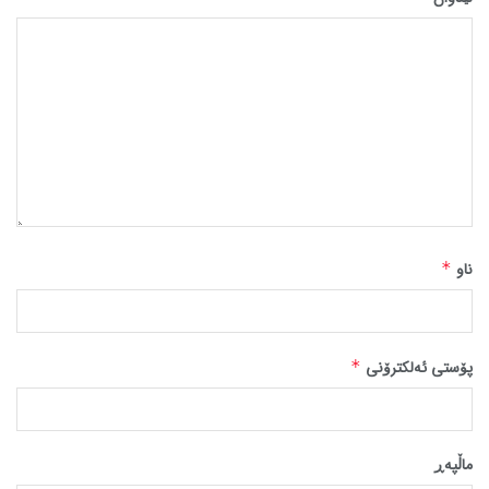
ناو
*
پۆستی ئەلکترۆنی
*
ماڵپه‌ڕ