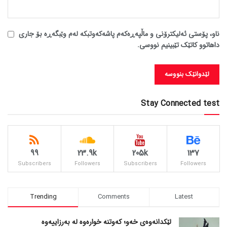
ناو، پۆستی ئەلیکترۆنی و ماڵپەڕەکەم پاشەکەوتبکە لەم وێبگەڕە بۆ جاری
داهاتوو کاتێک تێبینیم نووسی.
Stay Connected test
99
23.9k
205k
137
Subscribers
Followers
Subscribers
Followers
Trending
Comments
Latest
لێکدانەوەی خەو؛ کەوتنە خوارەوە لە بەرزاییەوە