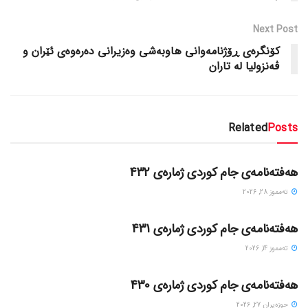
Next Post
کۆنگرەی ڕۆژنامەوانی هاوبەشی وەزیرانی دەرەوەی ئێران و
ڤەنزولیا لە تاران
Related
Posts
گۆڤاره‌کان
هەفتەنامەی جام کوردی ژمارەی 432
ته‌مموز 28, 2026
گۆڤاره‌کان
هەفتەنامەی جام کوردی ژمارەی 431
ته‌مموز 14, 2026
گۆڤاره‌کان
هەفتەنامەی جام کوردی ژمارەی 430
حوزه‌یران 27, 2026