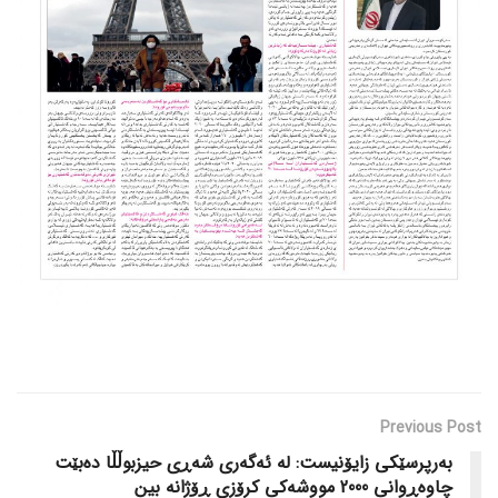
Previous Post
بەرپرسێکی زایۆنیست: لە ئەگەری شەڕی حیزبوڵڵا دەبێت
چاوەڕوانی 2000 مووشەکی کرۆزی ڕۆژانە بین