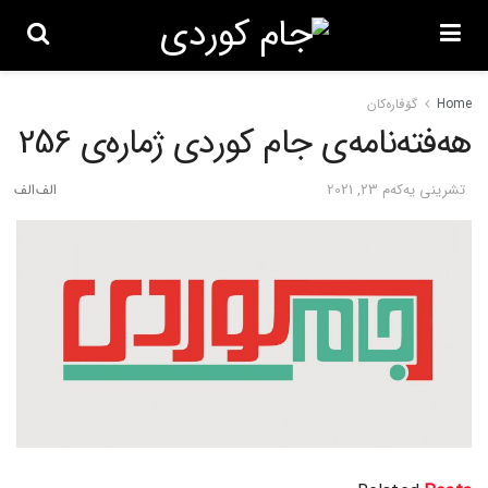
Home
گۆڤاره‌کان
هەفتەنامەی جام کوردی ژمارەی 256
تشرینی یه‌كه‌م 23, 2021