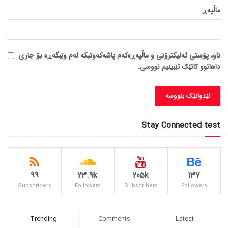
ماڵپه‌ڕ
ناو، پۆستی ئەلیکترۆنی و ماڵپەڕەکەم پاشەکەوتبکە لەم وێبگەڕە بۆ جاری
داهاتوو کاتێک تێبینیم نووسی.
Stay Connected test
99
23.9k
205k
137
Subscribers
Followers
Subscribers
Followers
Trending
Comments
Latest