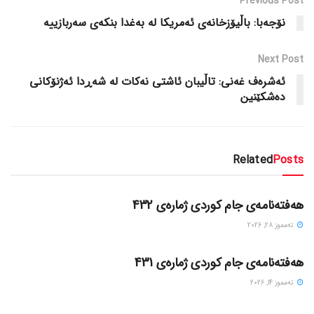
Previous Post
نۆجەبا: باڵیۆزخانەی ئەمریکا لە بەغدا بنکەی سەربازییە
Next Post
ئەشرەف غەنی: تاڵیبان ئاشتی نەکات لە شەڕدا ئەژنۆکانی
دەشکێنین
Related
Posts
گۆڤاره‌کان
هەفتەنامەی جام کوردی ژمارەی 432
ته‌مموز 28, 2026
گۆڤاره‌کان
هەفتەنامەی جام کوردی ژمارەی 431
ته‌مموز 14, 2026
گۆڤاره‌کان