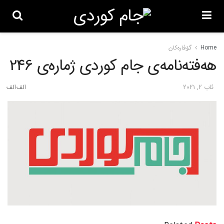
Home
گۆڤاره‌کان
هەفتەنامەی جام کوردی ژمارەی 246
ئاب 2, 2021