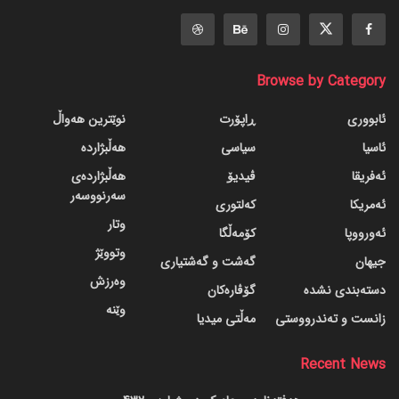
Browse by Category
ئابووری
ڕاپۆرت
نوێترین هەواڵ
ئاسیا
سیاسی
هەڵبژاردە
ئەفریقا
ڤیدیۆ
هەڵبژاردەی
سەرنووسەر
ئەمریکا
کەلتوری
وتار
ئەورووپا
کۆمەڵگا
وتووێژ
جیهان
گه‌شت و گه‌شتیاری
وەرزش
دسته‌بندی نشده
گۆڤاره‌کان
وێنە
زانست و تەندرووستی
مەڵتی میدیا
Recent News