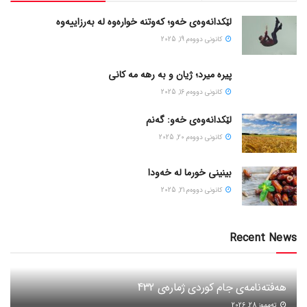
لێکدانەوەی خەو؛ کەوتنە خوارەوە لە بەرزاییەوە
كانونی دووه‌م 19, 2025
پیره میرد؛ ژیان و به رهه مه کانی
كانونی دووه‌م 16, 2025
لێکدانەوەی خەو: گەنم
كانونی دووه‌م 20, 2025
بینینی خورما لە خەودا
كانونی دووه‌م 21, 2025
Recent News
هەفتەنامەی جام کوردی ژمارەی 432
ته‌مموز 28, 2026