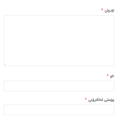
لێدوان
*
ناو
*
پۆستی ئەلکترۆنی
*