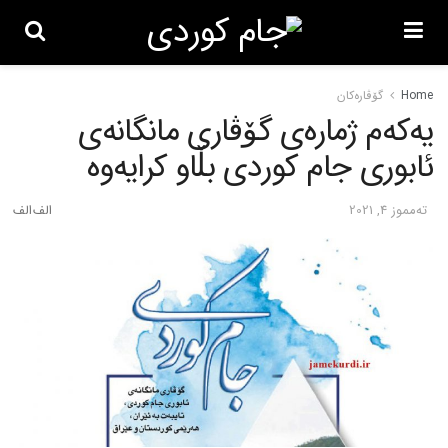
Home
گۆڤاره‌کان
یەکەم ژمارەی گۆڤاری مانگانەی
ئابوری جام کوردی بڵاو کرایەوە
ته‌مموز 4, 2021