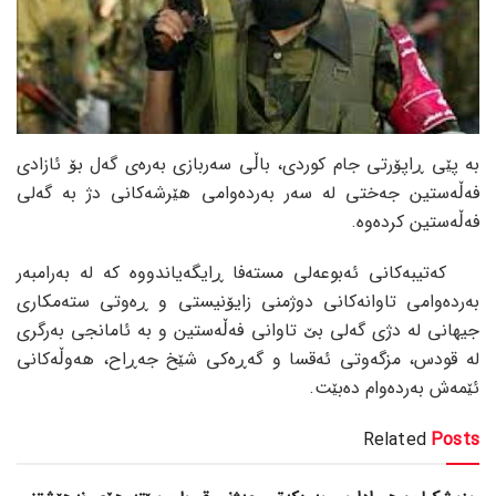
بە پێی ڕاپۆرتی جام کوردی، باڵی سەربازی بەرەی گەل بۆ ئازادی
فەڵەستین جەختی لە سەر بەردەوامی هێرشەکانی دژ بە گەلی
فەڵەستین کردەوە.
کەتیبەکانی ئەبوعەلی مستەفا ڕایگەیاندووە کە لە بەرامبەر
بەردەوامی تاوانەکانی دوژمنی زایۆنیستی و ڕەوتی ستەمکاری
جیهانی لە دژی گەلی بێ تاوانی فەڵەستین و بە ئامانجی بەرگری
لە قودس، مزگەوتی ئەقسا و گەڕەکی شێخ جەڕاح، هەوڵەکانی
ئێمەش بەردەوام دەبێت.
Related
Posts