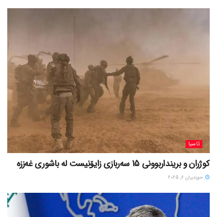
ئاسیا
کوژران و برینداربوونی 15 سەربازی زایۆنیست لە باشوری غەززە
حوزه‌یران 6, 2025