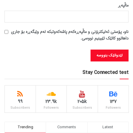
ماڵپه‌ڕ
ناو، پۆستی ئەلیکترۆنی و ماڵپەڕەکەم پاشەکەوتبکە لەم وێبگەڕە بۆ جاری
داهاتوو کاتێک تێبینیم نووسی.
Stay Connected test
99
23.9k
205k
137
Subscribers
Followers
Subscribers
Followers
Trending
Comments
Latest