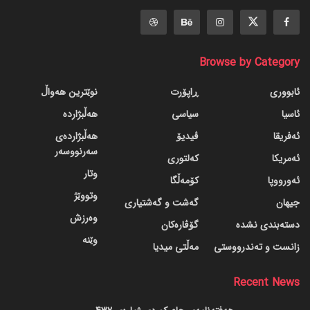
Browse by Category
ئابووری
ڕاپۆرت
نوێترین هەواڵ
ئاسیا
سیاسی
هەڵبژاردە
ئەفریقا
ڤیدیۆ
هەڵبژاردەی
سەرنووسەر
ئەمریکا
کەلتوری
وتار
ئەورووپا
کۆمەڵگا
وتووێژ
جیهان
گه‌شت و گه‌شتیاری
وەرزش
دسته‌بندی نشده
گۆڤاره‌کان
وێنە
زانست و تەندرووستی
مەڵتی میدیا
Recent News