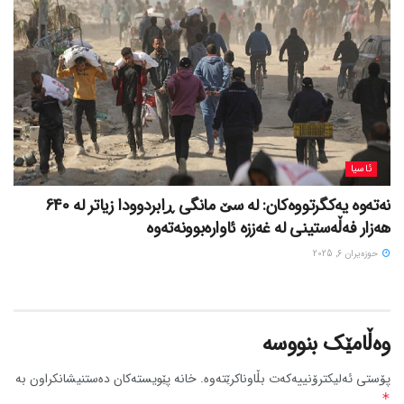
ئاسیا
نەتەوە یەکگرتووەکان: لە سێ مانگی ڕابردوودا زیاتر لە 640
هەزار فەڵەستینی لە غەززە ئاوارەبوونەتەوە
حوزه‌یران 6, 2025
وەڵامێک بنووسە
پۆستی ئەلیکترۆنییەکەت بڵاوناکرێتەوە.
خانە پێویستەکان دەستنیشانکراون بە
*