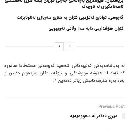
پزیشکیان: هیوادارین بەرەکەتی جەژنی قوربان ببێتە هۆی نەهێشتنی
ناسەقامگیری لە ناوچەکە
گەروسی: توانای ئەتۆمیی ئێران بە هێزی سەربازی لەناونابرێت
ئێران هۆشداریی دایە سێ وڵاتی ئەورووپی
لە بەیاننامەیەکی کەتیبەکانی شەهید ئەبوعەلی مستەفادا هاتووە
کە ئێمە لە هێرشە مووشەکی و ڕۆکێتییەکان بەردەوام دەبین و
بەرە بەرە هێرشەکانیش زیاتر دەکەین./.
Previous Post
میری قەتەر لە سعوودیەیە