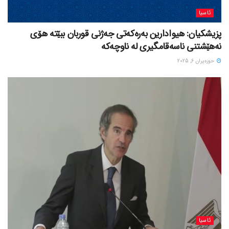
ئاسیا
پزیشکیان: هیوادارین بەرەکەتی جەژنی قوربان ببێتە هۆی
نەهێشتنی ناسەقامگیری لە ناوچەکە
حوزه‌یران 6, 2025
ئاسیا