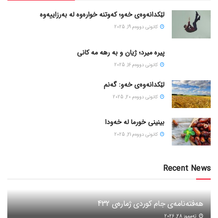
لێکدانەوەی خەو؛ کەوتنە خوارەوە لە بەرزاییەوە
كانونی دووه‌م 19, 2025
پیره میرد؛ ژیان و به رهه مه کانی
كانونی دووه‌م 16, 2025
لێکدانەوەی خەو: گەنم
كانونی دووه‌م 20, 2025
بینینی خورما لە خەودا
كانونی دووه‌م 21, 2025
Recent News
هەفتەنامەی جام کوردی ژمارەی 432
ته‌مموز 28, 2026