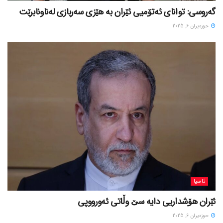
گەروسی: توانای ئەتۆمیی ئێران بە هێزی سەربازی لەناونابرێت
حوزه‌یران 6, 2025
ئاسیا
ئێران هۆشداریی دایە سێ وڵاتی ئەورووپی
حوزه‌یران 6, 2025