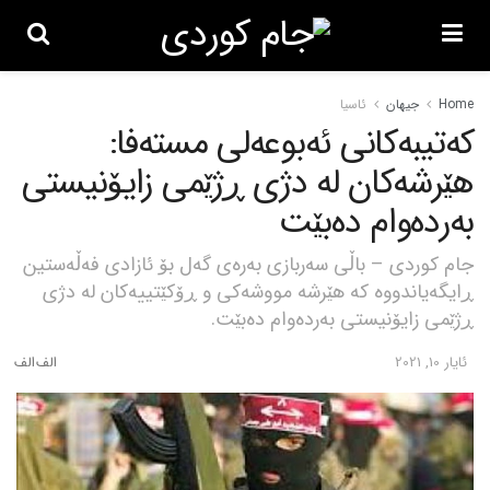
Home
جیهان
ئاسیا
کەتیبەکانی ئەبوعەلی مستەفا:
هێرشەکان لە دژی ڕژێمی زایۆنیستی
بەردەوام دەبێت
جام کوردی – باڵی سەربازی بەرەی گەل بۆ ئازادی فەڵەستین
ڕایگەیاندووە کە هێرشە مووشەکی و ڕۆکێتییەکان لە دژی
ڕژێمی زایۆنیستی بەردەوام دەبێت.
ئایار 10, 2021