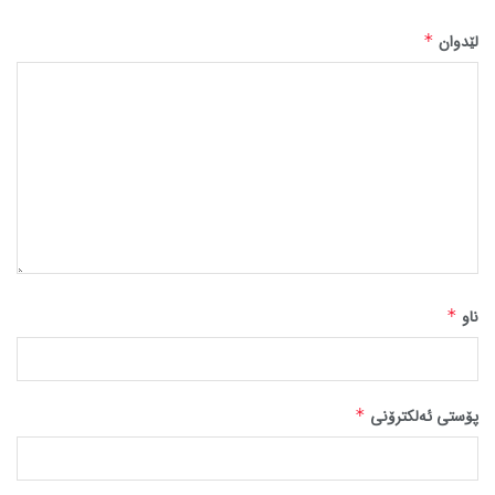
لێدوان
*
ناو
*
پۆستی ئەلکترۆنی
*