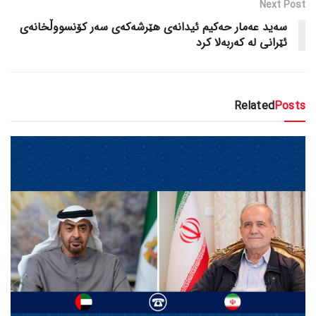
Next Post
سەید عەمار حەکیم ئیدانەی هێرشەکەی سەر کۆنسووڵخانەی
ئێرانی لە کەربەلا کرد
Related
Posts