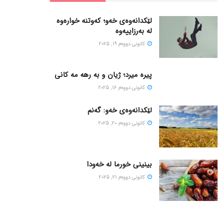
لێکدانەوەی خەو؛ کەوتنە خوارەوە
لە بەرزاییەوە
كانونی دووه‌م 19, 2025
پیره میرد؛ ژیان و به رهه مه کانی
كانونی دووه‌م 16, 2025
لێکدانەوەی خەو: گەنم
كانونی دووه‌م 20, 2025
بینینی خورما لە خەودا
كانونی دووه‌م 21, 2025