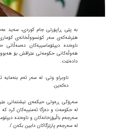
بە پێی ڕاپۆرتی جام کوردی، سەید عە
هێرشەکەی سەر کۆنسووڵخانەی کۆماری 
ناوەندە دیپلۆماسییەکان دەسەڵاتی 
هەوڵەکانی حکومەتی عێراقش بۆ هەبوونی
دادەنێت.
ناوبراو وتی: لە سەر ئەم بنەمایە 
دەکەین.
سەرۆکی ڕەوتی حیکمەی نیشتمانی عێرا
لە حکومەت و دەزگا ئەمنییەکان کرد کە
سەرجەم باڵیۆزخانەکان و ناوەندە دیپلۆم
لە سەرجەم پارێزگاکان دابین بکەن./.