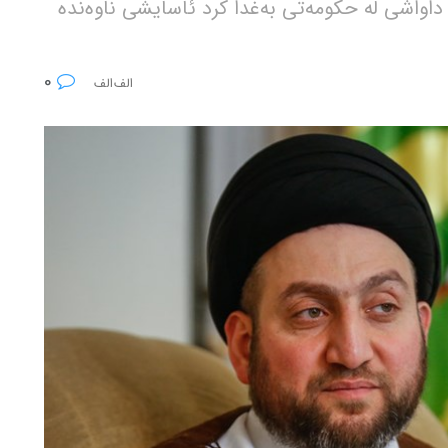
و داواشی لە حکومەتی بەغدا کرد ئاسایشی ناوەندە
0