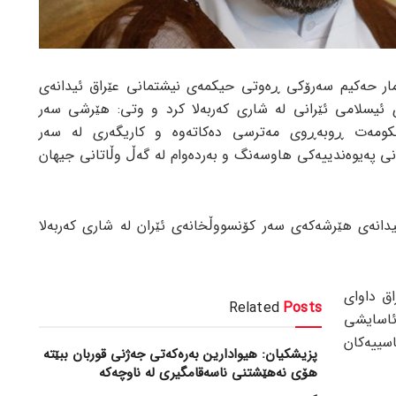
مار حەکیم سەرۆکی ڕەوتی حیکمەی نیشتمانی عێراق ئیدانەی
ئیسلامی ئێرانی لە شاری کەربەلا کرد و وتی: هێرشی سەر
حکومەت ڕوبەڕوی مەترسی دەکاتەوە و کاریگەری لە سەر
 پەیوەندییەکی هاوسەنگ و بەردەوام لە گەڵ وڵاتانی جیهان
ئیدانەی هێرشەکەی سەر کۆنسووڵخانەی ئێران لە شاری کەربەلا
ق داوای
Related
Posts
 ئاسایشی
اسییەکان
پزیشکیان: هیوادارین بەرەکەتی جەژنی قوربان ببێتە
هۆی نەهێشتنی ناسەقامگیری لە ناوچەکە