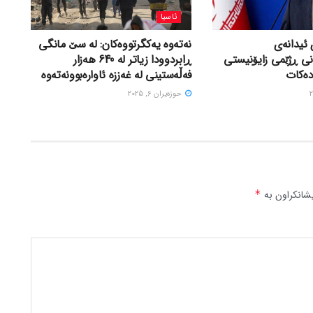
ئاسیا
 ئیدانەی
نەتەوە یەکگرتووەکان: لە سێ مانگی
نی ڕژێمی زایۆنیستی
ڕابردوودا زیاتر لە 640 هەزار
دەکات
فەڵەستینی لە غەززە ئاوارەبوونەتەوە
حوزه‌یران 6, 2025
شانکراون بە
*