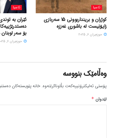
ئاسیا
ئاسیا
کوژران و برینداربوونی 15 سەربازی
ئێران بە توندی
زایۆنیست لە باشوری غەززە
دەستدرێژییەکا
بۆ سەر لوبنان 
حوزه‌یران 6, 2025
حوزه‌یران 6, 2025
وەڵامێک بنووسە
پۆستی ئەلیکترۆنییەکەت بڵاوناکرێتەوە.
خانە پێویستەکان دەستنی
لێدوان
*