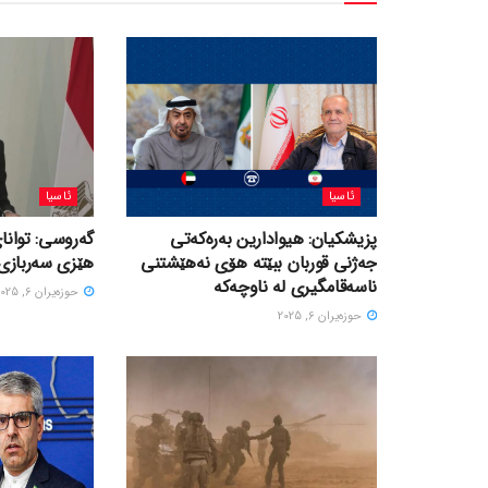
ئاسیا
ئاسیا
پزیشکیان: هیوادارین بەرەکەتی
گەروسی: توانای
جەژنی قوربان ببێتە هۆی نەهێشتنی
هێزی سەربازی 
ناسەقامگیری لە ناوچەکە
حوزه‌یران 6, 2025
حوزه‌یران 6, 2025