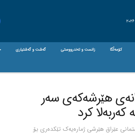
کۆمەڵگا
زانست و تەندرووستی
گه‌شت و گه‌شتیاری
ج
انەی هێرشەکەی سەر
 کەربەلا کرد
انی عێراق هێرشی ژمارەیەک تێکدەری بۆ