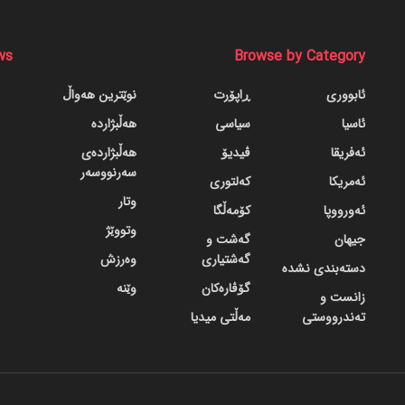
ws
Browse by Category
ئابووری
ڕاپۆرت
نوێترین هەواڵ
ئاسیا
سیاسی
هەڵبژاردە
ئەفریقا
ڤیدیۆ
هەڵبژاردەی
سەرنووسەر
ئەمریکا
کەلتوری
وتار
ئەورووپا
کۆمەڵگا
وتووێژ
جیهان
گه‌شت و
گه‌شتیاری
وەرزش
دسته‌بندی نشده
گۆڤاره‌کان
وێنە
زانست و
تەندرووستی
مەڵتی میدیا