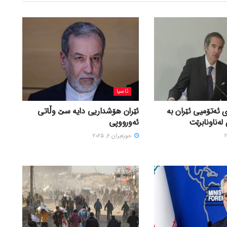
ئاسیا
 ئەتۆمیی ئێران بە
ئێران هۆشداریی دایە سێ وڵاتی
لەناونابرێت
ئەورووپی
حوزه‌یران 6, 2025