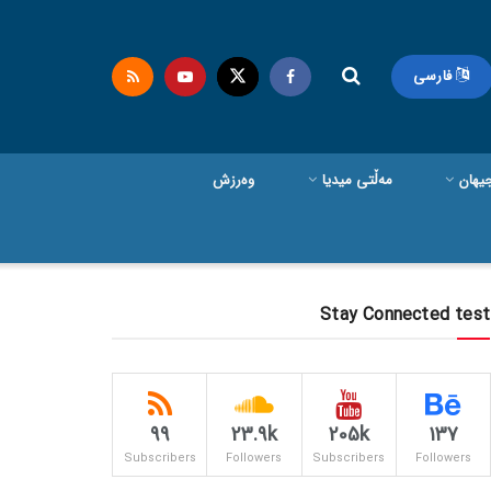
فارسی
یهان
مەڵتی میدیا
وەرزش
Stay Connected test
99
23.9k
205k
137
Subscribers
Followers
Subscribers
Followers