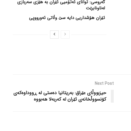
گەروسی: توانای ئەتۆمیی ئێران بە هێزی سەربازی
لەناونابرێت
ئێران هۆشداریی دایە سێ وڵاتی ئەورووپی
Next Post
حیزبووڵای عێراق: بەریتانیا دەستی لە ڕووداوەکەی
کۆنسووڵخانەی ئێران لە کەربەلا هەبووە