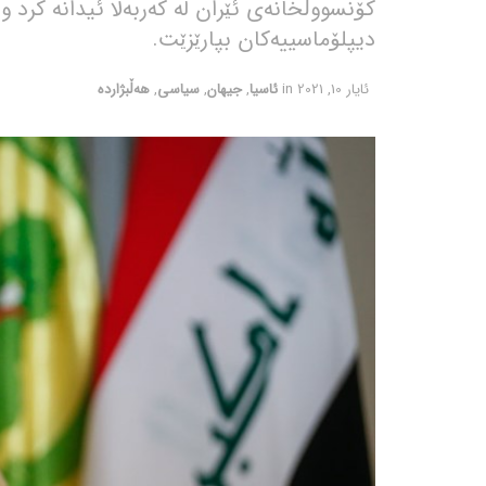
کۆنسووڵخانەی ئێران لە کەربەلا ئیدانە کرد 
دیپلۆماسییەکان بپارێزێت.
ئایار 10, 2021
in
ئاسیا
,
جیهان
,
سیاسی
,
هەڵبژاردە