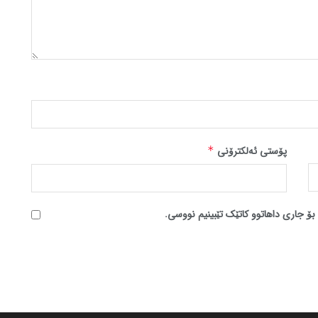
پۆستی ئەلکترۆنی
*
بۆ جاری داهاتوو کاتێک تێبینیم نووسی.