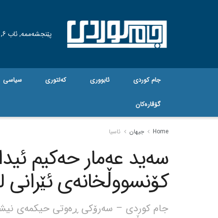
پێنجشەممە, ئاب 6, 2026
جام کوردی
ئابووری
کەلتوری
سیاسی
گۆڤاره‌کان
Home
جیهان
ئاسیا
سەید عەمار حەکیم ئید
کۆنسووڵخانەی ئێرانی لە
جام کوردی – سەرۆکی ڕەوتی حیکمەی نیشتم