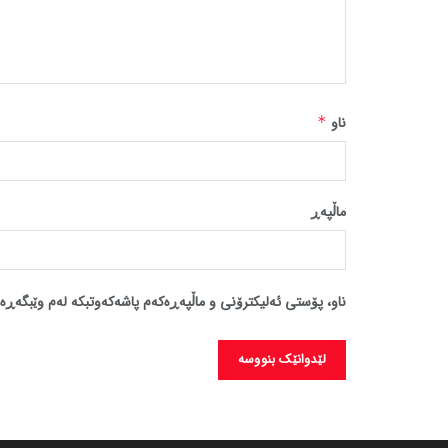
ناو
*
ماڵپه‌ڕ
ناو، پۆستی ئەلیکترۆنی و ماڵپەڕەکەم پاشەکەوتبکە لەم وێبگەڕە 