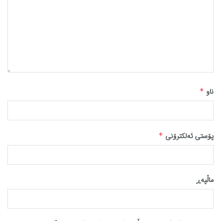
ناو
*
پۆستی ئەلکترۆنی
*
ماڵپه‌ڕ