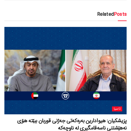
Related
Posts
ئاسیا
پزیشکیان: هیوادارین بەرەکەتی جەژنی قوربان ببێتە هۆی
نەهێشتنی ناسەقامگیری لە ناوچەکە