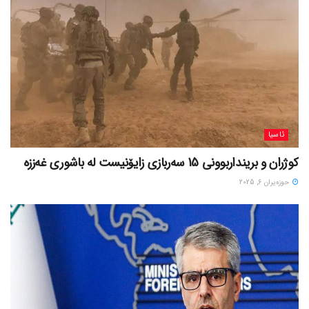
ئاسیا
کوژران و برینداربوونی 15 سەربازی زایۆنیست لە باشوری غەززە
حوزه‌یران 6, 2025