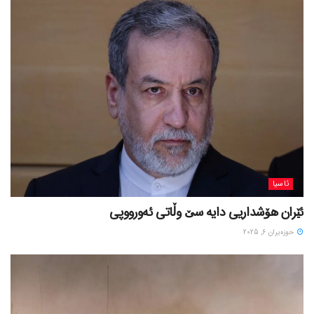
ئاسیا
ئێران هۆشداریی دایە سێ وڵاتی ئەورووپی
حوزه‌یران 6, 2025