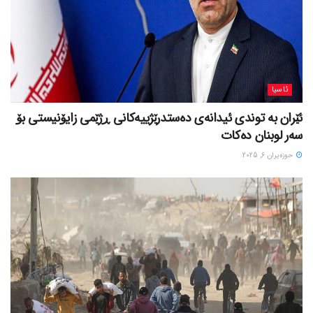
ئاسیا
ئێران بە توندی ئیدانەی دەستدرێژییەکانی ڕژێمی زایۆنیستی بۆ
سەر لوبنان دەکات
حوزه‌یران 6, 2025