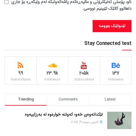
ناو، پۆستی ئەلیکترۆنی و ماڵپەڕەکەم پاشەکەوتبکە لەم وێبگەڕە بۆ جاری
داهاتوو کاتێک تێبینیم نووسی.
Stay Connected test
99
23.9k
205k
137
Subscribers
Followers
Subscribers
Followers
Trending
Comments
Latest
لێکدانەوەی خەو؛ کەوتنە خوارەوە لە بەرزاییەوە
كانونی دووه‌م 19, 2025