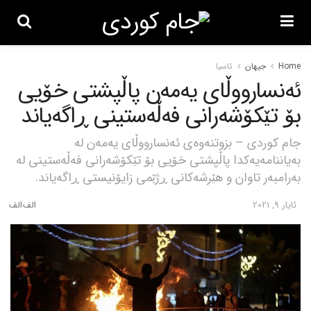
Home
جیهان
ئاسیا
ئەنسارووڵای یەمەن پاڵپشتی خۆیی
بۆ تێکۆشەرانی فەڵەستینی ڕاگەیاند
جام کوردی – بزوتنەوەی ئەنسارووڵای یەمەن لە
بەیاننامەیەکدا پاڵپشتی خۆیی بۆ تێکۆشەرانی فەڵەستینی لە
بەرامبەر تاوان و هێرشەکانی ڕژێمی زایۆنیستی ڕاگەیاند.
ئایار 9, 2021