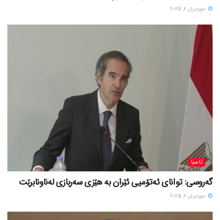
حوزه‌یران 6, 2025
ئاسیا
گەروسی: توانای ئەتۆمیی ئێران بە هێزی سەربازی لەناونابرێت
حوزه‌یران 6, 2025