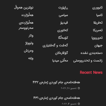
ئابووری
ڕاپۆرت
نوێترین هەواڵ
ئاسیا
سیاسی
هەڵبژاردە
ئەفریقا
ڤیدیۆ
هەڵبژاردەی
سەرنووسەر
ئەمریکا
کەلتوری
وتار
ئەورووپا
کۆمەڵگا
وتووێژ
جیهان
گه‌شت و گه‌شتیاری
وەرزش
دسته‌بندی نشده
گۆڤاره‌کان
وێنە
زانست و تەندرووستی
مەڵتی میدیا
Recent News
هەفتەنامەی جام کوردی ژمارەی 432
ته‌مموز 28, 2026
هەفتەنامەی جام کوردی ژمارەی 431
ته‌مموز 14, 2026