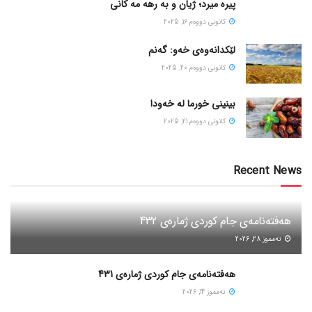
پیره میرد؛ ژیان و به رهه مه کانی
كانونی دووه‌م 16, 2025
لێکدانەوەی خەو: گەنم
كانونی دووه‌م 20, 2025
بینینی خورما لە خەودا
كانونی دووه‌م 21, 2025
Recent News
هەفتەنامەی جام کوردی ژمارەی 432
ته‌مموز 28, 2026
هەفتەنامەی جام کوردی ژمارەی 431
ته‌مموز 14, 2026