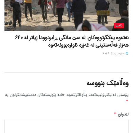
ئاسیا
نەتەوە یەکگرتووەکان: لە سێ مانگی ڕابردوودا زیاتر لە 640
هەزار فەڵەستینی لە غەززە ئاوارەبوونەتەوە
حوزه‌یران 6, 2025
وەڵامێک بنووسە
پۆستی ئەلیکترۆنییەکەت بڵاوناکرێتەوە.
خانە پێویستەکان دەستنیشانکراون بە
*
لێدوان
*