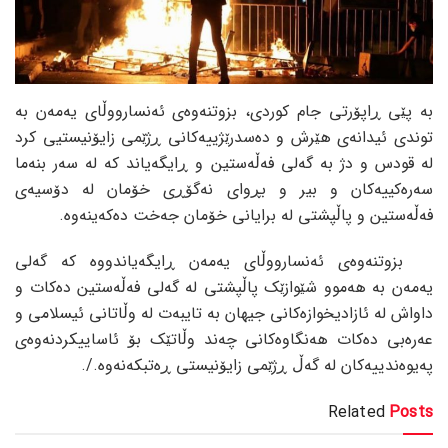
بە پێی ڕاپۆرتی جام کوردی، بزوتنەوەی ئەنسارووڵای یەمەن بە
توندی ئیدانەی هێرش و دەسدرێژییەکانی ڕژێمی زایۆنیستیی کرد
لە قودس و دژ بە گەلی فەڵەستین و ڕایگەیاند کە لە سەر بنەما
سەرەکییەکان و بیر و بڕوای نەگۆڕی خۆمان لە دۆسیەی
فەڵەستین و پاڵپشتی لە برایانی خۆمان جەخت دەکەینەوە.
بزوتنەوەی ئەنسارووڵای یەمەن ڕایگەیاندووە کە گەلی
یەمەن بە هەموو شێوازێک پاڵپشتی لە گەلی فەڵەستین دەکات و
داواش لە ئازادیخوازەکانی جیهان بە تایبەت لە وڵاتانی ئیسلامی و
عەرەبی دەکات هەنگاوەکانی چەند وڵاتێک بۆ ئاساییکردنەوەی
پەیوەندییەکان لە گەڵ ڕژێمی زایۆنیستی ڕەتبکەنەوە./.
Related
Posts