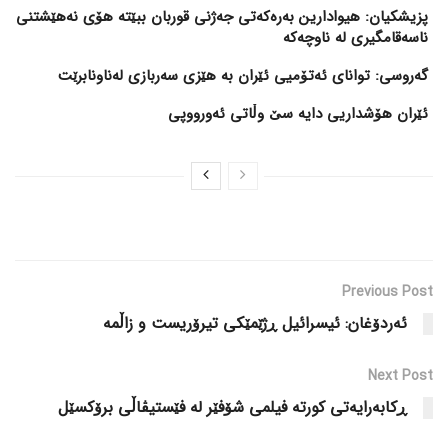
پزیشکیان: هیوادارین بەرەکەتی جەژنی قوربان ببێتە هۆی نەهێشتنی
ناسەقامگیری لە ناوچەکە
گەروسی: توانای ئەتۆمیی ئێران بە هێزی سەربازی لەناونابرێت
ئێران هۆشداریی دایە سێ وڵاتی ئەورووپی
Previous Post
ئەردۆغان: ئیسرائیل ڕژێمێکی تیرۆریست و زاڵمە
Next Post
ڕکابەرایەتی کورتە فیلمی شۆفێر لە فێستیڤاڵی برۆکسێل