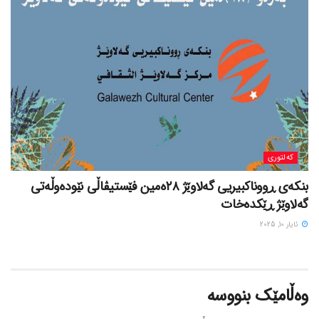
کەلتوری
بنکەی ڕووناکبیریی گەلاوێژ ٢٨ەمین فێستیڤاڵی نێودەوڵەتی
گەلاوێژ ڕێکدەخات
ئایار 10, 2025
وەڵامێک بنووسە