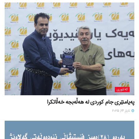
کەلتوری
پەیامنێری جام کوردی لە ھەڵەبجە خەڵاتکرا
ئایار 24, 2025