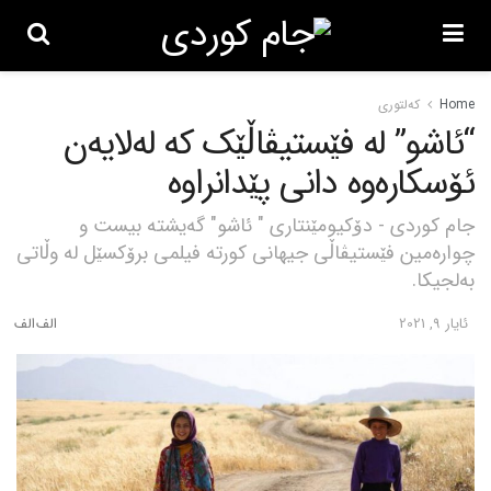
Home
کەلتوری
“ئاشو” لە فێستیڤاڵێک کە لەلایەن
ئۆسکارەوە دانی پێدانراوە
جام کوردی - دۆکیومێنتاری " ئاشو" گەیشتە بیست و
چوارەمین فێستیڤاڵی جیهانی کورتە فیلمی برۆکسێل لە وڵاتی
بەلجیکا.
ئایار 9, 2021