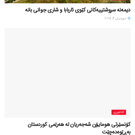
حوزه‌یران 4, 2025
کەلتوری
کۆنسێرتی هومایۆن شەجەریان لە هەرێمی کوردستان
بەڕێوەدەچێت