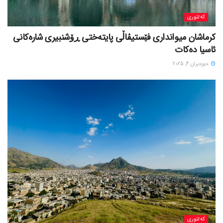
کەلتوری
کرماشان میوانداری فێستیڤاڵی پایتەختی ڕۆشنبیری شارەکانی
ئاسیا دەکات
حوزه‌یران 4, 2025
کەلتوری