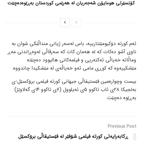
کۆنسێرتی هومایۆن شەجەریان لە هەرێمی کوردستان بەڕێوەدەچێت
ئەم کورتە دۆکیومێنتارییە، باس لەسەر ژیانی منداڵێکی شوان بە
ناوی آشو دەکات کە لە هەمان کات کە سەرقاڵی لەوەڕاندنی مەڕ
وماڵاتە خەیاڵی ئەکتەریی و فیلمەکانی هالیوود دەچێتە
مێشکییەوە کە کوڕی مامی ئەو خەیاڵەی لە مێشکیدا چاندووە.
بیست وچوارەمین فێستیڤاڵی جیهانی کورتە فیلمی برۆکسێل-ی
بەلجیکا ۲۸ی ئاب تاکوو ۵ی ئەیلوول (۶ی تاکوو ۱۴ی گەلاوێژ)
بەڕێوە دەچێت.
Previous Post
ڕکابەرایەتی کورتە فیلمی شۆفێر لە فێستیڤاڵی برۆکسێل