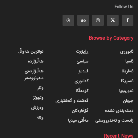
Follow Us
Browse by Category
ئابووری
ڕاپۆرت
نوێترین هەواڵ
ئاسیا
سیاسی
هەڵبژاردە
ئەفریقا
ڤیدیۆ
هەڵبژاردەی
سەرنووسەر
ئەمریکا
کەلتوری
وتار
ئەورووپا
کۆمەڵگا
وتووێژ
جیهان
گه‌شت و گه‌شتیاری
وەرزش
دسته‌بندی نشده
گۆڤاره‌کان
وێنە
زانست و تەندرووستی
مەڵتی میدیا
Recent News