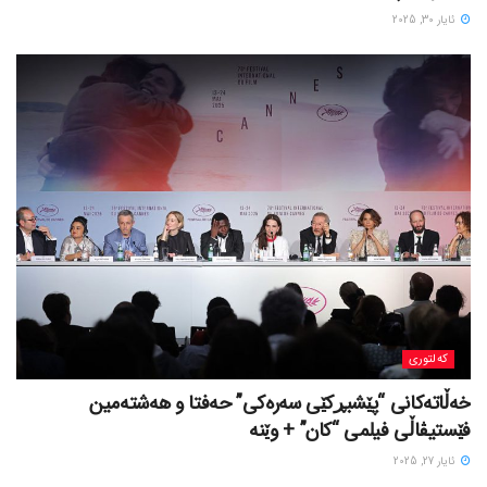
ئایار 30, 2025
کەلتوری
خه‌ڵاته‌کانی “پێشبڕکێی سه‌ره‌کی” حه‌فتا و هه‌شته‌مین
فێستیڤاڵی فیلمی “کان” + وێنە
ئایار 27, 2025