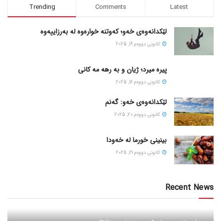
Trending
Comments
Latest
لێکدانەوەی خەو؛ کەوتنە خوارەوە لە بەرزاییەوە
كانونی دووه‌م 19, 2025
پیره میرد؛ ژیان و به رهه مه کانی
كانونی دووه‌م 16, 2025
لێکدانەوەی خەو: گەنم
كانونی دووه‌م 20, 2025
بینینی خورما لە خەودا
كانونی دووه‌م 21, 2025
Recent News