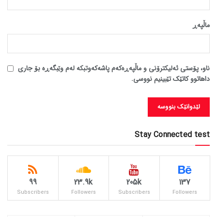
ماڵپه‌ڕ
ناو، پۆستی ئەلیکترۆنی و ماڵپەڕەکەم پاشەکەوتبکە لەم وێبگەڕە بۆ جاری
داهاتوو کاتێک تێبینیم نووسی.
Stay Connected test
99
23.9k
205k
137
Subscribers
Followers
Subscribers
Followers