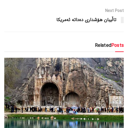
Next Post
تاڵیبان هۆشداری دەداتە ئەمریکا
Related
Posts