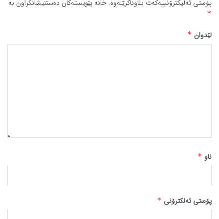
پۆستی ئەلیکترۆنییەکەت بڵاوناکرێتەوە.
خانە پێویستەکان دەستنیشانکراون بە
*
لێدوان
*
ناو
*
پۆستی ئەلکترۆنی
*