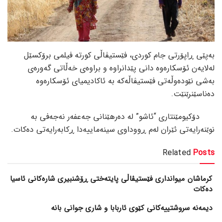
بەپێی ڕاپۆرتی جام کوردی، فێستیڤاڵی کورتە فیلمی برۆکسێل
لەلایەن ئۆسکارەوە دانی پێدانراوە و براوەی خەڵاتی گەورەی
بەشی نێودەوڵەتی فێستیڤاڵەکە بە ئاکادیمیای ئۆسکارەوە
دەناسێنرێنێت.
دۆکیومێنتاری “ئاشو” لە دەرهێنانی جەعفەر نەجەفی بە
نوێنەرایەتی ئێران لەم ڕووداوی سینەماییەدا ڕکابەرایەتی دەکات.
Related
Posts
کرماشان میوانداری فێستیڤاڵی پایتەختی ڕۆشنبیری شارەکانی ئاسیا
دەکات