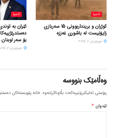
ئاسیا
ئاسیا
کوژران و برینداربوونی 15 سەربازی
ئێران بە توندی
زایۆنیست لە باشوری غەززە
دەستدرێژییەکا
بۆ سەر لوبنان 
حوزه‌یران 6, 2025
حوزه‌یران 6, 2025
وەڵامێک بنووسە
پۆستی ئەلیکترۆنییەکەت بڵاوناکرێتەوە.
خانە پێویستەکان دەستنی
لێدوان
*