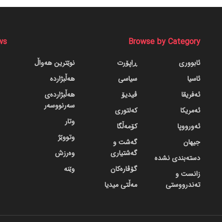
ws
Browse by Category
ئابووری
ڕاپۆرت
نوێترین هەواڵ
ئاسیا
سیاسی
هەڵبژاردە
ئەفریقا
ڤیدیۆ
هەڵبژاردەی
سەرنووسەر
ئەمریکا
کەلتوری
وتار
ئەورووپا
کۆمەڵگا
وتووێژ
جیهان
گه‌شت و
گه‌شتیاری
وەرزش
دسته‌بندی نشده
گۆڤاره‌کان
وێنە
زانست و
تەندرووستی
مەڵتی میدیا