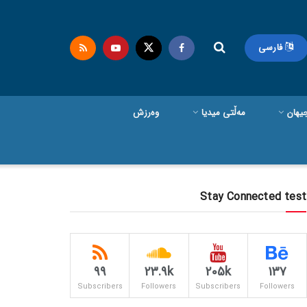
فارسی
یهان
مەڵتی میدیا
وەرزش
Stay Connected test
99
23.9k
205k
137
Subscribers
Followers
Subscribers
Followers