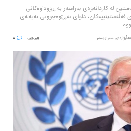
ین لە کاردانەوەی بەرامبەر بە ڕووداوەکانی
 فەڵەستینییەکان، داوای بەڕێوەچوونی بەپەلەی
وە.
0
ەڵبژاردەی سەرنووسەر