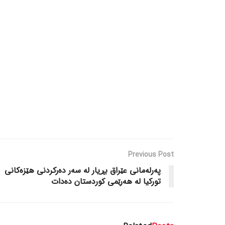
Previous Post
پەرلەمانی عێراق بڕیار لە سەر دەرکردنی هێزەکانی
تورکیا لە هەرێمی کوردستان دەدات