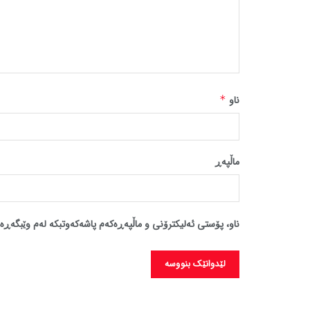
ناو
*
ماڵپه‌ڕ
ناو، پۆستی ئەلیکترۆنی و ماڵپەڕەکەم پاشەکەوتبکە لەم وێبگەڕە 