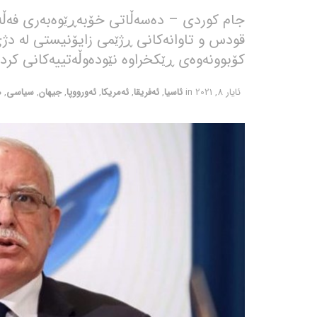
جام کوردی – دەسەڵاتی خۆبەڕێوەبەری فەڵەست
قودس و تاوانەکانی ڕژێمی زایۆنیستی لە دژی
کۆبوونەوەی ڕێکخراوە نێودەوڵەتییەکانی کردو
ئایار 8, 2021
in
ئاسیا
,
ئەفریقا
,
ئەمریکا
,
ئەورووپا
,
جیهان
,
سیاسی
,
ه