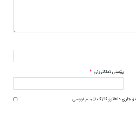
پۆستی ئەلکترۆنی
*
بۆ جاری داهاتوو کاتێک تێبینیم نووسی.