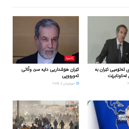
ئاسیا
 ئەتۆمیی ئێران بە
ئێران هۆشداریی دایە سێ وڵاتی
لەناونابرێت
ئەورووپی
حوزه‌یران 6, 2025