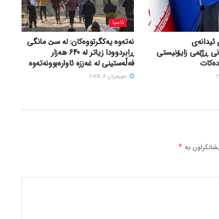
ئاسیا
 ئیدانەی
نەتەوە یەکگرتووەکان: لە سێ مانگی
نی ڕژێمی زایۆنیستی
ڕابردوودا زیاتر لە 640 هەزار
دەکات
فەڵەستینی لە غەززە ئاوارەبوونەتەوە
حوزه‌یران 6, 2025
شانکراون بە
*