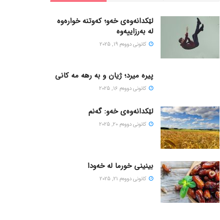
لێکدانەوەی خەو؛ کەوتنە خوارەوە
لە بەرزاییەوە
كانونی دووه‌م 19, 2025
پیره میرد؛ ژیان و به رهه مه کانی
كانونی دووه‌م 16, 2025
لێکدانەوەی خەو: گەنم
كانونی دووه‌م 20, 2025
بینینی خورما لە خەودا
كانونی دووه‌م 21, 2025