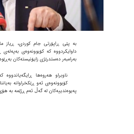
بە پێی ڕاپۆرتی جام کوردی، ڕیاز ما
داوایکردووە کە کۆبوونەوەی بەپەلەی ڕ
بەرامبەر دەستدرێژی زایۆنیستەکان بەڕێو
ناوبراو هەروەها ڕایگەیاندووە 
کۆبوونەوەی ئەو ڕێکخراوانە بەیانن
پەیوەندییەکان لە گەڵ ئەم ڕژێمە بە هۆی 