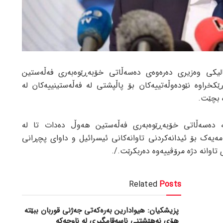
لیکی وەزیری دەرەوەی دەسەڵاتی خۆبەڕێوەبەری فەڵەستین
ێکخراوە نێودەوڵەتییەکان بۆ پاڵپشتی لە فەڵەستینییەکان لە
ە بچێت.
کە دەسەڵاتی خۆبەڕێوەبەری فەڵەستین هەوڵ دەدات تا لە
امەیەک بۆ ئیدانەکردنی تاوانەکانی ئیسرائیل و داوای پچڕانی
تاوانە دژە مرۆڤییەوە دەربکرێت./.
Related
Posts
پزیشکیان: هیوادارین بەرەکەتی جەژنی قوربان ببێتە
هۆی نەهێشتنی ناسەقامگیری لە ناوچەکە