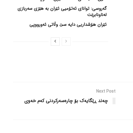
گەروسی: توانای ئەتۆمیی ئێران بە هێزی سەربازی
لەناونابرێت
ئێران هۆشداریی دایە سێ وڵاتی ئەورووپی
Next Post
چەند ڕێگایەک بۆ چارەسەرکردنی کەم خەوی