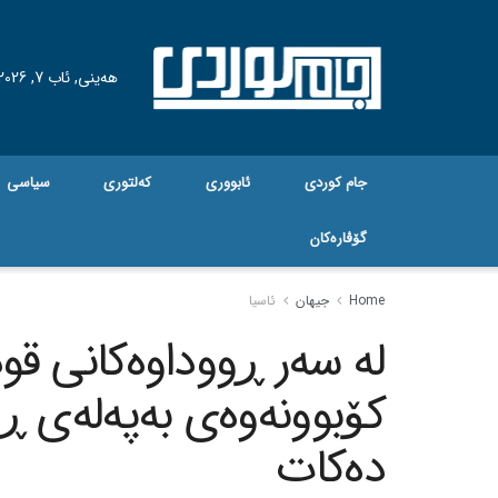
هه‌ینی, ئاب 7, 2026
جام کوردی
ئابووری
کەلتوری
سیاسی
گۆڤاره‌کان
Home
جیهان
ئاسیا
لە سەر ڕووداوەکانی ق
کۆبوونەوەی بەپەلەی ڕێ
دەکات