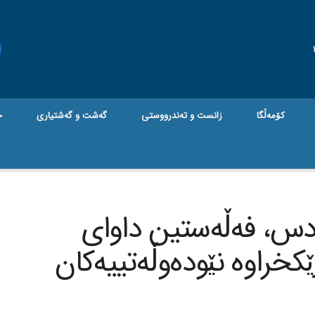
کۆمەڵگا
زانست و تەندرووستی
گه‌شت و گه‌شتیاری
ج
ودس، فەڵەستین داوای
کخراوە نێودەوڵەتییەکان