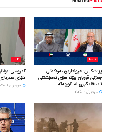
Related
Posts
ئاسیا
ئاسیا
پزیشکیان: هیوادارین بەرەکەتی
گەروسی: توانای
جەژنی قوربان ببێتە هۆی نەهێشتنی
هێزی سەربازی 
ناسەقامگیری لە ناوچەکە
حوزه‌یران 6, 2025
حوزه‌یران 6, 2025