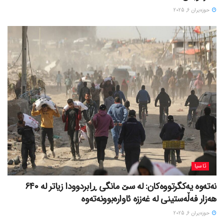
حوزه‌یران 6, 2025
ئاسیا
نەتەوە یەکگرتووەکان: لە سێ مانگی ڕابردوودا زیاتر لە 640
هەزار فەڵەستینی لە غەززە ئاوارەبوونەتەوە
حوزه‌یران 6, 2025