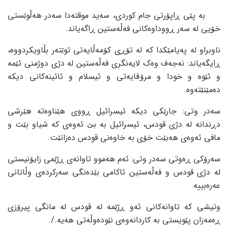
بە پێی ڕاپۆرتی جام کوردی، سەید موقتەدا سەدر هەڵوێستی
خۆیی لە سەر ڕووداوەکانی فەڵەستین ڕاگەیاند.
ناوبراو لە پەیامێکدا کە لە تۆڕی کۆمەڵایەتی توێتەر بڵاویکردووە،
ڕایگەیاند: نەجەف وەک لایەنگری فەڵەستین لە دژی دوژمنی ئێمە
و ئێوە و خودا و مرۆڤایەتی و ئیسلام و ئائینەکانی دیکە
دەمێنێتەوە.
سەدر وتی: جارێکی دیکە ئیسرائیل ڕووی هێناوەتە هێرشی
دڕندانە لە دژی قودس، ئیسرائیل بە بێ ئەوەی کە شیاو بێت و
مافی ئەوەی هەبێت خۆی بە خاوەنی قودس دەزانێت.
سەرۆکی ڕەوتی سەدر وتی: ئەم هەموو تاوانەی ڕژێمی زایۆنیستی
لە دژی قودس و فەڵەستین ئاکامی بێدەنگی سەرکردەی وڵاتانی
عەرەبییە.
وتیشی کە تاوانەکانی ئەو ڕژێمە لە قودس لە مانگی پیرۆزی
ڕەمەزان پێویستی بە کاردانەوەی نێودەوڵەتی هەیە./.