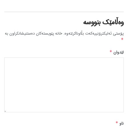
وەڵامێک بنووسە
پۆستی ئەلیکترۆنییەکەت بڵاوناکرێتەوە.
خانە پێویستەکان دەستنیشانکراون بە
*
لێدوان
*
ناو
*