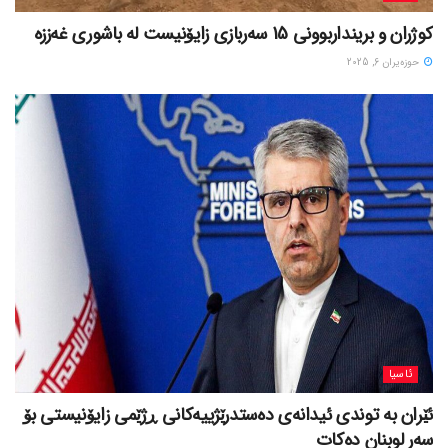
کوژران و برینداربوونی 15 سەربازی زایۆنیست لە باشوری غەززە
حوزه‌یران 6, 2025
ئاسیا
ئێران بە توندی ئیدانەی دەستدرێژییەکانی ڕژێمی زایۆنیستی بۆ
سەر لوبنان دەکات