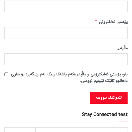
پۆستی ئەلکترۆنی
*
ماڵپه‌ڕ
ناو، پۆستی ئەلیکترۆنی و ماڵپەڕەکەم پاشەکەوتبکە لەم وێبگەڕە بۆ جاری
داهاتوو کاتێک تێبینیم نووسی.
Stay Connected test