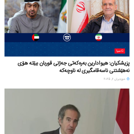
ئاسیا
پزیشکیان: هیوادارین بەرەکەتی جەژنی قوربان ببێتە هۆی
نەهێشتنی ناسەقامگیری لە ناوچەکە
حوزه‌یران 6, 2025