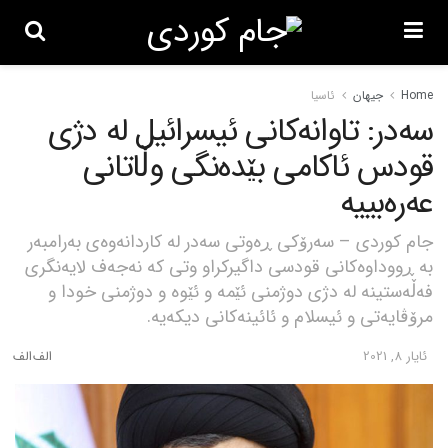
Home
جیهان
ئاسیا
سەدر: تاوانەکانی ئیسرائیل لە دژی
قودس ئاکامی بێدەنگی وڵاتانی
عەرەبییە
جام کوردی – سەرۆکی ڕەوتی سەدر لە کاردانەوەی بەرامبەر
بە ڕووداوەکانی قودسی داگیرکراو وتی کە نەجەف لایەنگری
فەڵەستینە لە دژی دوژمنی ئێمە و ئێوە و دوژمنی خودا و
مرۆڤایەتی و ئیسلام و ئائینەکانی دیکەیە.
ئایار 8, 2021