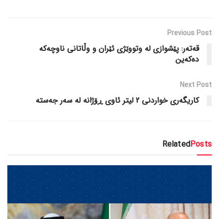
Previous Post
قەتەر: پێشوازی لە وتووێژی ئێران و وڵاتانی ناوچەکە
دەکەین
Next Post
کاریگەری خواردنی 2 لیتر ئاوی ڕۆژانە لە سەر جەستە
Related
Posts