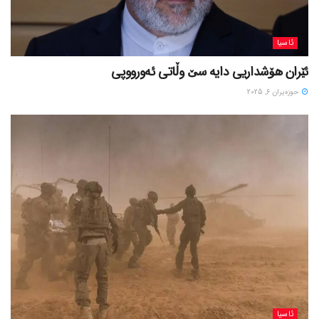
ئاسیا
ئێران هۆشداریی دایە سێ وڵاتی ئەورووپی
حوزه‌یران 6, 2025
ئاسیا