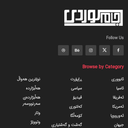
Follow Us
Browse by Category
ئابووری
ڕاپۆرت
نوێترین هەواڵ
ئاسیا
سیاسی
هەڵبژاردە
ئەفریقا
ڤیدیۆ
هەڵبژاردەی
سەرنووسەر
ئەمریکا
کەلتوری
وتار
ئەورووپا
کۆمەڵگا
وتووێژ
جیهان
گه‌شت و گه‌شتیاری