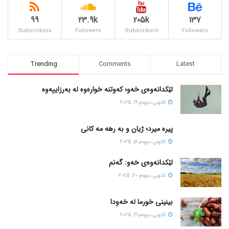
99
23.9k
205k
137
Subscribers
Followers
Subscribers
Followers
Trending
Comments
Latest
لێکدانەوەی خەو؛ کەوتنە خوارەوە لە بەرزاییەوە
كانونی دووه‌م 19, 2025
پیره میرد؛ ژیان و به رهه مه کانی
كانونی دووه‌م 16, 2025
لێکدانەوەی خەو: گەنم
كانونی دووه‌م 20, 2025
بینینی خورما لە خەودا
كانونی دووه‌م 21, 2025