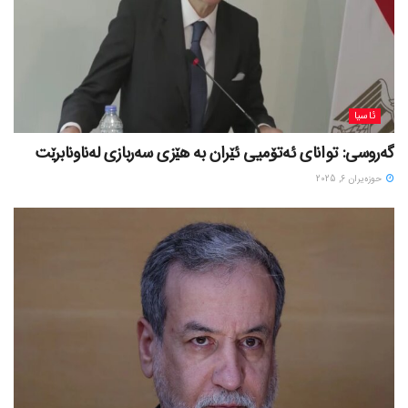
ئاسیا
گەروسی: توانای ئەتۆمیی ئێران بە هێزی سەربازی لەناونابرێت
حوزه‌یران 6, 2025