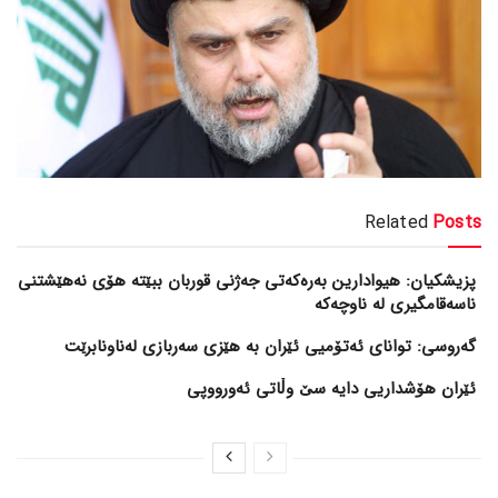
Related
Posts
پزیشکیان: هیوادارین بەرەکەتی جەژنی قوربان ببێتە هۆی نەهێشتنی
ناسەقامگیری لە ناوچەکە
گەروسی: توانای ئەتۆمیی ئێران بە هێزی سەربازی لەناونابرێت
ئێران هۆشداریی دایە سێ وڵاتی ئەورووپی