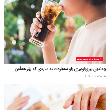
زانست و تەندرووستی
چەندین بیروباوەڕی باو سەبارەت بە ساردی کە زۆر هەڵەن
حوزه‌یران 6, 2025