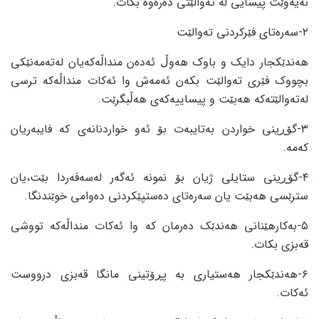
نەیەوێت پیسایی لە تەوالێتی دەرەوە بکات.
٢-سەرەتای فێرکردنی تەوالێت
هەندێکجار دایک و باوک هەوڵ ئەدەن منداڵەکەیان لەتەمەنێکی
بچووک فێری تەوالێت بکەن ئەمەش وا ئەکات منداڵەکە ترسی
لەتەوالێتەکە هەبێت و پیساییەکەی هەڵبگرێت.
٣-گۆڕینی خواردن بەتایبەت بۆ ئەو خواردنانەی کە فایبەریان
کەمە.
٤-گۆڕینی ستایلی ژیان بۆ نمونە ئەگەر لەسەفەردا بێت،یان
سترێسی هەبێت یان سەرەتای دەستپێکردنی دەوامی خوێندنگا.
٥-بەکارهێنانی هەندێک دەرمان کە وا ئەکات منداڵەکە تووشی
قەبزی بکات.
٦-هەندێکجار هەستیاری بە پڕۆتینی مانگا قەبزی درووست
ئەکات.