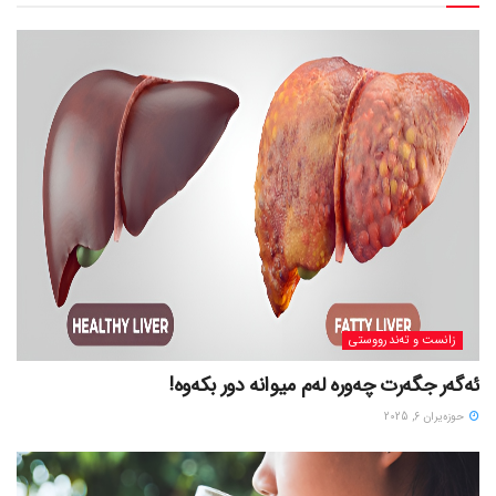
زانست و تەندرووستی
ئەگەر جگەرت چەورە لەم میوانە دور بکەوە!
حوزه‌یران 6, 2025