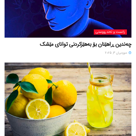
زانست و تەندرووستی
چەندین ڕاهێنان بۆ بەهێزکردنی توانای مێشک
حوزه‌یران 3, 2025