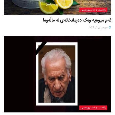
زانست و تەندرووستی
ئەم میوەیە وەک دەرمانخانەی لە ماڵەوە!
حوزه‌یران 3, 2025
زانست و تەندرووستی