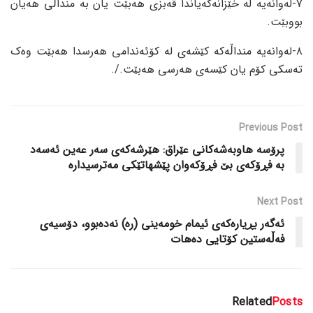
٧-لەوانەیە لە خێزانەکەیاندا قەبزی هەبێت یان بە منداڵی هەیان
بووبێت.
٨-لەوانەیە منداڵەکە کێشەی لە کۆئەندامی هەرسدا هەبێت وەک
تەسکی کۆم یان کێسەی هەرسی هەبێت./.
Previous Post
پرۆسە هاوبەشەکانی عێراق: هێرشەکەی سەر عەین ئەسەد
بە فڕۆکەی بێ فڕۆکەوان پێشهاتێکی مەترسیدارە
Next Post
ئەگەر بڕیارەکەی ئیمام خومەینی (رە) نەدەبوو، دۆسیەی
فەڵەستین کۆتایی دەهات
Related
Posts