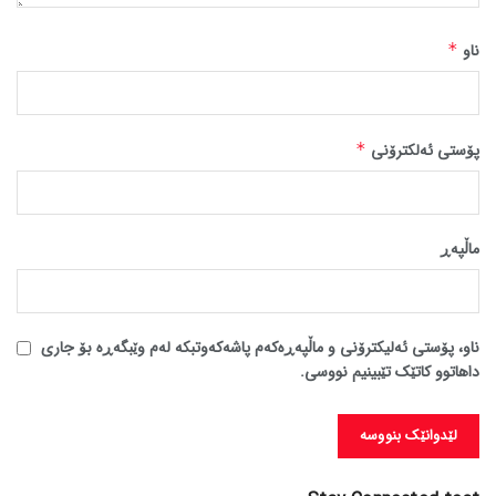
ناو
*
پۆستی ئەلکترۆنی
*
ماڵپه‌ڕ
ناو، پۆستی ئەلیکترۆنی و ماڵپەڕەکەم پاشەکەوتبکە لەم وێبگەڕە بۆ جاری
داهاتوو کاتێک تێبینیم نووسی.