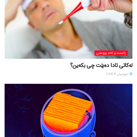
زانست و تەندرووستی
لەکاتی تادا دەبێت چی بکەین؟
حوزه‌یران 4, 2025