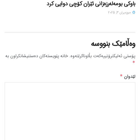
باوکی بومەلەرزەزانی ئێران کۆچی دوایی کرد
حوزه‌یران 3, 2025
وەڵامێک بنووسە
پۆستی ئەلیکترۆنییەکەت بڵاوناکرێتەوە.
خانە پێویستەکان دەستنیشانکراون بە
*
لێدوان
*