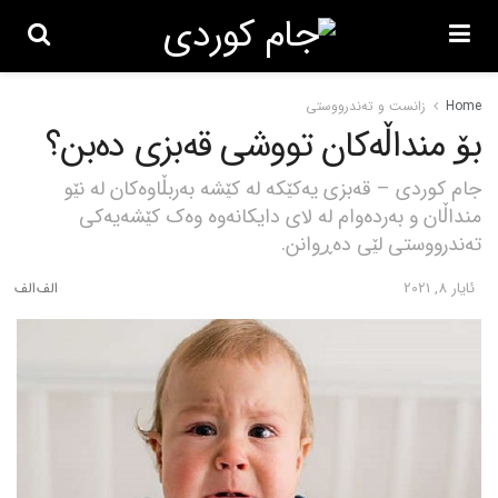
Home
زانست و تەندرووستی
بۆ منداڵەکان تووشی قەبزی دەبن؟
جام کوردی – قەبزی یەکێکە لە کێشە بەربڵاوەکان لە نێو
منداڵان و بەردەوام لە لای دایکانەوە وەک کێشەیەکی
تەندرووستی لێی دەڕوانن.
ئایار 8, 2021