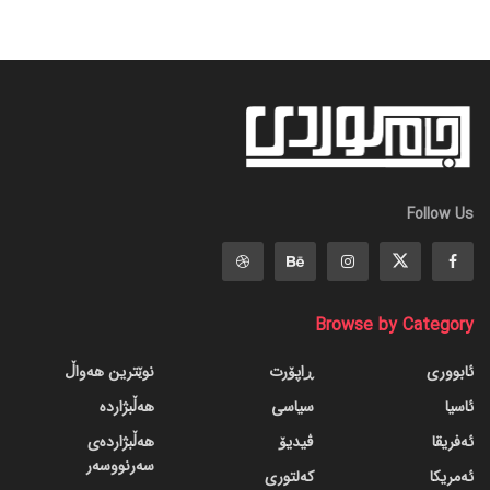
Follow Us
Browse by Category
ئابووری
ڕاپۆرت
نوێترین هەواڵ
ئاسیا
سیاسی
هەڵبژاردە
ئەفریقا
ڤیدیۆ
هەڵبژاردەی
سەرنووسەر
ئەمریکا
کەلتوری