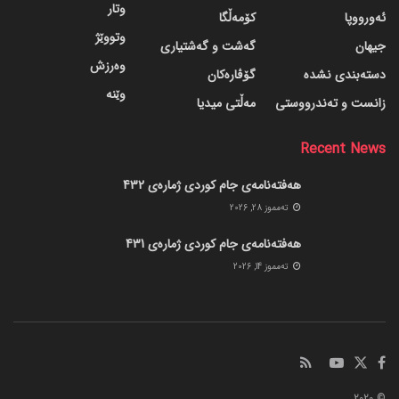
وتار
ئەورووپا
کۆمەڵگا
وتووێژ
جیهان
گه‌شت و گه‌شتیاری
وەرزش
دسته‌بندی نشده
گۆڤاره‌کان
وێنە
زانست و تەندرووستی
مەڵتی میدیا
Recent News
هەفتەنامەی جام کوردی ژمارەی 432
ته‌مموز 28, 2026
هەفتەنامەی جام کوردی ژمارەی 431
ته‌مموز 14, 2026
© 2020