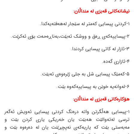
نیشانەکانی قەبزی لە منداڵان:
١-کردنی پیسایی کەمتر لە سێجار لەهەفتەیەکدا.
٢-پیساییەکەی ڕەق و ووشک ئەبێت،بەناڕەحەت بۆی ئەکرێت.
٣-ئازار لە کاتی پیسایی کردندا.
٤-ئازاری گەدە.
٥-کەمێک پیسایی شل بە جلی ژێرەوەی ئەبێت.
٦-لەوانەیە خوێن بە پیساییەکەوە بێت.
هۆکارەکانی قەبزی لە منداڵان:
١-پیسایی هەڵگرتن واتە درەنگ کردنی پیسایی ئەویش ئەگەر
ترسی لەتەوالێت هەبێت یان خەریکی یاری کردن بێت و
مەبەستی بێت کە یاریەکەی نەپچڕێنت یان لە دەرەوە بێت و