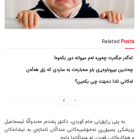
Related
Posts
ئەگەر جگەرت چەورە لەم میوانە دور بکەوە!
چەندین بیروباوەڕی باو سەبارەت بە ساردی کە زۆر هەڵەن
لەکاتی تادا دەبێت چی بکەین؟
بە پێی ڕاپۆرتی جام کوردی، دکتۆر پشدەر عەبدوڵڵا ئیسماعیل
پزیشکی پسپۆڕی نەخۆشییەکانی منداڵان ئاماژەی بە نیشانەکان
و هۆکارەکانی قەبزی لە منداڵاندا داوە.