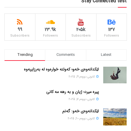
Stay Connected test
99
23.9k
205k
137
Subscribers
Followers
Subscribers
Followers
Trending
Comments
Latest
لێکدانەوەی خەو؛ کەوتنە خوارەوە لە بەرزاییەوە
كانونی دووه‌م 19, 2025
پیره میرد؛ ژیان و به رهه مه کانی
كانونی دووه‌م 16, 2025
لێکدانەوەی خەو: گەنم
كانونی دووه‌م 20, 2025