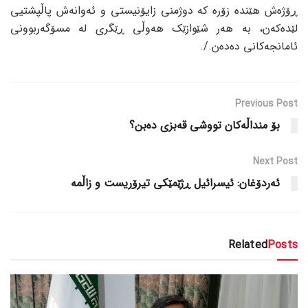
ڕۆژەش هێندە زۆرە کە دوژمنی زایۆنیستی و ئەوانەش پاڵپشتیی
لێدەکەن، بە هەر شێوازێک هەوڵی ڕێگری لە مسۆگەربوونی
ئامانجەکانی دەدەن./.
Previous Post
بۆ منداڵەکان تووشی قەبزی دەبن؟
Next Post
ئەردۆغان: ئیسرائیل ڕژێمێکی تیرۆریست و زاڵمە
Related
Posts