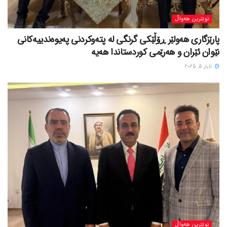
نوێترین هەواڵ
پارێزگاری هەولێر ڕۆڵێکی گرنگی لە پتەوکردنی پەیوەندییەکانی
نێوان ئێران و هەرێمی کوردستاندا هەیە
ئایار 5, 2025
نوێترین هەواڵ