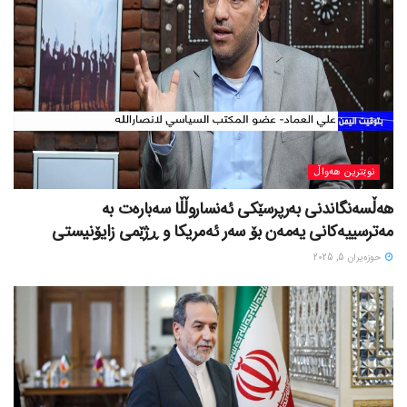
نوێترین هەواڵ
هەڵسەنگاندنی بەرپرسێکی ئەنساروڵڵا سەبارەت بە
مەترسییەکانی یەمەن بۆ سەر ئەمریکا و ڕژێمی زایۆنیستی
حوزه‌یران 5, 2025