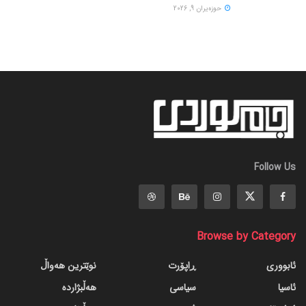
حوزه‌یران 9, 2026
Follow Us
Browse by Category
ئابووری
ڕاپۆرت
نوێترین هەواڵ
ئاسیا
سیاسی
هەڵبژاردە