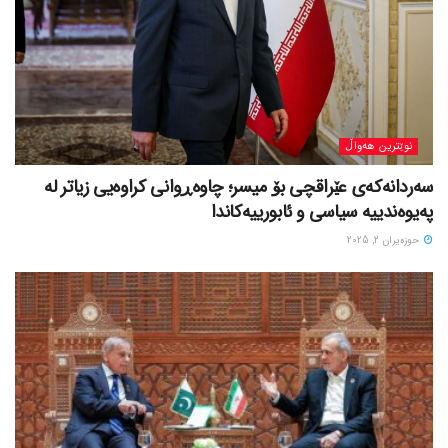
نوێترین هەواڵ
سەردانەکەی عێراقچی بۆ میسر؛ چاوەڕوانی کراوەیی زیاتر لە
پەیوەندییە سیاسی و ئابورییەکاندا
حوزه‌یران 2, 2025