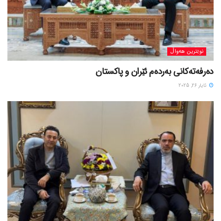
نوێترین هەواڵ
دەرفەتەکانی بەردەم ئێران و پاکستان
ئایار 26, 2025