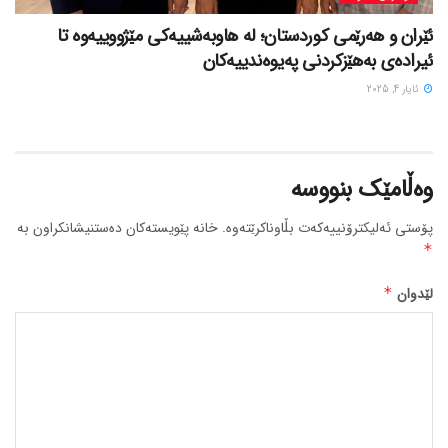
ئێران و هەرێمی کوردستان؛ لە هاوبەشییەکی مێژووییەوە تا
ئیرادەی بەهێزکردنی پەیوەندییەکان
ئایار 4, 2025
وەڵامێک بنووسە
پۆستی ئەلیکترۆنییەکەت بڵاوناکرێتەوە.
خانە پێویستەکان دەستنیشانکراون بە
*
لێدوان
*