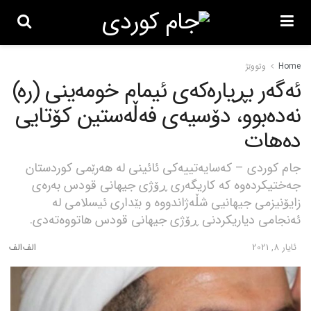
Home
وتووێژ
ئەگەر بڕیارەکەی ئیمام خومەینی (رە)
نەدەبوو، دۆسیەی فەڵەستین کۆتایی
دەهات
جام کوردی – کەسایەتییەکی ئائینی لە هەرێمی کوردستان
جەختیکردەوە کە کاریگەری ڕۆژی جیهانی قودس بەرەی
زایۆنیزمی جیهانیی شڵەژاندووە و بێداری ئیسلامی لە
ئەنجامی دیاریکردنی ڕۆژی جیهانی قودس هاتووەتەدی.
ئایار 8, 2021