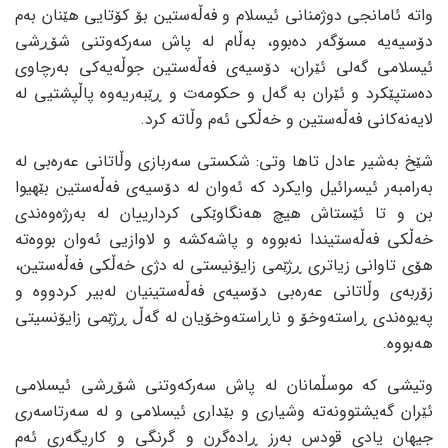
واتە ئامانجی دوژمنانی ئیسلام و فەڵەستین بۆ کۆتایی هێنان بەم
دۆسیەیە مسۆگەر دەبوو، بەڵام لە پاش سەرکەوتنی شۆڕشی
ئیسلامی گەلی ئێران، دۆسیەی فەڵەستین جوڵەیەکی بەرچاوی
دەستپێکرد و ئێران بە گەل و حکومەت و ڕێبەریەوە پاڵپشتیی لە
لایەنەکانی فەڵەستین و خەڵکی ئەم وڵاتە کرد.
شێخ بەشیر عادل تاها وتی: شکستی سەربازی وڵاتانی عەرەبی لە
بەرامبەر ئیسرائیل وایکرد کە ئەوان لە دۆسیەی فەڵەستین بێهیوا
بن و تا ئێستاش هیچ هەنگاوێکی کردارییان لە بەرژەوەندی
خەڵکی فەڵەستیندا نەبووە و پاشەکشە و لاوازیی ئەوان بووەتە
هۆی تاوانی زیاتری ڕژێمی زایۆنیستی لە دژی خەڵکی فەڵەستین،
زۆربەی وڵاتانی عەرەبی دۆسیەی فەڵەستینیان لەبیر کردووە و
پەیوەندی ڕاستەوخۆ و ناڕاستەوخۆیان لە گەڵ ڕژێمی زایۆنسیتی
هەبووە.
وتیشی کە موسڵمانان لە پاش سەرکەوتنی شۆڕشی ئیسلامی
ئێران گەیشتوونەتە وشیاری و بێداری ئیسلامی و لە سەرتاسەری
جیهان یادی قودس بەرز ڕادەگرن و گرنگی و کاریگەری ئەم