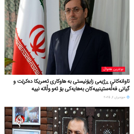
نوێترین هەواڵ
تاوانەکانی ڕژیمی زایۆنیستی بە هاوکاری ئەمریکا دەکرێت و
گیانی فەڵەستینییەکان بەهایەکی بۆ ئەو وڵاتە نییە
حوزه‌یران 6, 2025