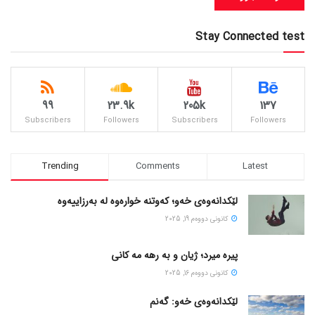
Stay Connected test
99
23.9k
205k
137
Subscribers
Followers
Subscribers
Followers
Trending
Comments
Latest
لێکدانەوەی خەو؛ کەوتنە خوارەوە لە بەرزاییەوە
كانونی دووه‌م 19, 2025
پیره میرد؛ ژیان و به رهه مه کانی
كانونی دووه‌م 16, 2025
لێکدانەوەی خەو: گەنم