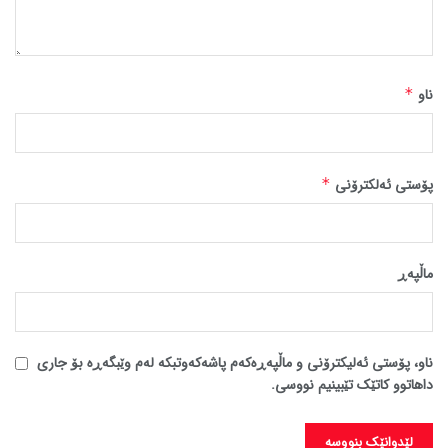
ناو
*
پۆستی ئەلکترۆنی
*
ماڵپه‌ڕ
ناو، پۆستی ئەلیکترۆنی و ماڵپەڕەکەم پاشەکەوتبکە لەم وێبگەڕە بۆ جاری
داهاتوو کاتێک تێبینیم نووسی.