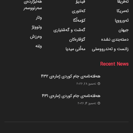
ئەفریقا
ڤیدیۆ
هەڵبژاردەی
سەرنووسەر
ئەمریکا
کەلتوری
وتار
ئەورووپا
کۆمەڵگا
وتووێژ
جیهان
گه‌شت و گه‌شتیاری
وەرزش
دسته‌بندی نشده
گۆڤاره‌کان
وێنە
زانست و تەندرووستی
مەڵتی میدیا
Recent News
هەفتەنامەی جام کوردی ژمارەی 432
ته‌مموز 28, 2026
هەفتەنامەی جام کوردی ژمارەی 431
ته‌مموز 14, 2026