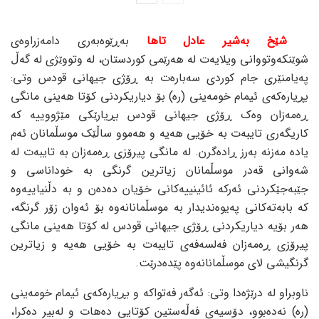
شێخ بەشیر عادل تاها
بەڕێوەبەری دامەزراوەی
شوێنکەوتووانی ویلایەت لە هەرێمی کوردستان، لە وتووێژی لە گەڵ
پەیامنێری جام کوردی سەبارەت بە ڕۆژی جیهانی قودس وتی:
بڕیارەکەی ئیمام خومەینی (رە) بۆ دیاریکردنی کۆتا هەینی مانگی
ڕەمەزان وەک ڕۆژی جیهانی قودس بڕیارێکی مێژووییە کە
کاریگەری تایبەت بە خۆیی هەیە و هەموو ساڵێک موسڵمانان ئەم
یادە مەزنە بەرز ڕادەگرن. لە مانگی پیرۆزی ڕەمەزان بە تایبەت لە
شەوانی قەدر موسڵمانان زیاترین گرنگی بە خوداناسی و
جێبەجێکردنی ئەرکە ئائینییەکانی خۆیان دەدەن و بە دڵنیاییەوە
کە بابەتەکانی پەیوەندیدار بە موسڵمانانەوە بۆ ئەوان زۆر گرنگە،
هەر بۆیە دیاریکردنی ڕۆژی جیهانی قودس لە کۆتا هەینی مانگی
پیرۆزی ڕەمەزان فەلسەفەی تایبەت بە خۆیی هەیە و زیاترین
گرنگیشی لای موسڵمانانەوە پێدەدرێت.
ناوبراو لە درێژەدا وتی: ئەگەر فەتواکە و بڕیارەکەی ئیمام خومەینی
(رە) نەدەبوو، دۆسیەی فەڵەستین کۆتایی دەهات و لەبیر دەکرا،