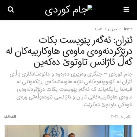
Home
جیهان
ئاسیا
ئێران: ئەگەر پێویست بکات
درێژکردنەوەی ماوەی هاوکارییەکان لە
گەڵ ئاژانس تاوتوێ دەکەین
جام کوردی – جێگری وەزیری دەرەوە و دانوستانکاری باڵای
ئێران لە کۆبوونەوەکانی لێژنە هاوبەشەکەی ڕێکەوتنی لە
ڤیەننا ڕایگەیاند کە ئەگەر پێویست بکات درێژکردنەوەی
ماوەی هاوکارییەکانی تاران و ئاژانسی نێودەوڵەتی وزەی
ناوەکی تاوتوێ دەکرێت.
ئایار 8, 2021