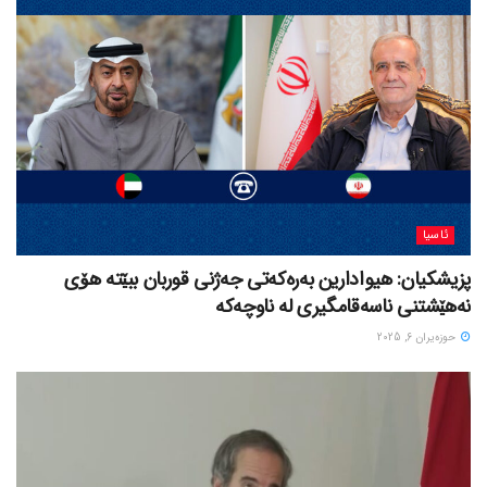
ئاسیا
پزیشکیان: هیوادارین بەرەکەتی جەژنی قوربان ببێتە هۆی
نەهێشتنی ناسەقامگیری لە ناوچەکە
حوزه‌یران 6, 2025