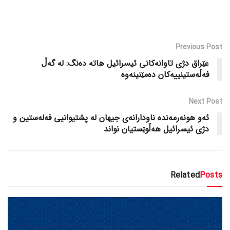
Previous Post
عێراق دژی تاوانەکانی ئیسرائیل هاتە دەنگ: لە گەڵ
فەڵەستینییەکان دەمێنینەوە
Next Post
ئەو هونەرمەندە ناودارانەی جیهان لە پشتیوانیی فەلەستین و
دژی ئیسرائیل هەڵوێستیان نواند
Related
Posts