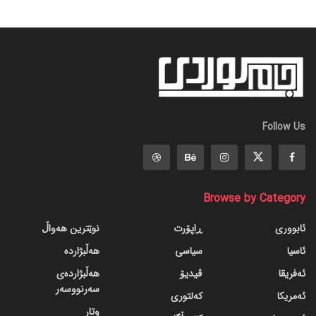
Follow Us
Browse by Category
ئابووری
ڕاپۆرت
نوێترین هەواڵ
ئاسیا
سیاسی
هەڵبژاردە
ئەفریقا
ڤیدیۆ
هەڵبژاردەی
سەرنووسەر
ئەمریکا
کەلتوری
وتار