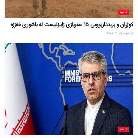
ئاسیا
کوژران و برینداربوونی 15 سەربازی زایۆنیست لە باشوری غەززە
حوزه‌یران 6, 2025
ئاسیا