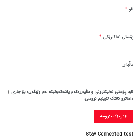
ناو
*
پۆستی ئەلکترۆنی
*
ماڵپه‌ڕ
ناو، پۆستی ئەلیکترۆنی و ماڵپەڕەکەم پاشەکەوتبکە لەم وێبگەڕە بۆ جاری
داهاتوو کاتێک تێبینیم نووسی.
Stay Connected test