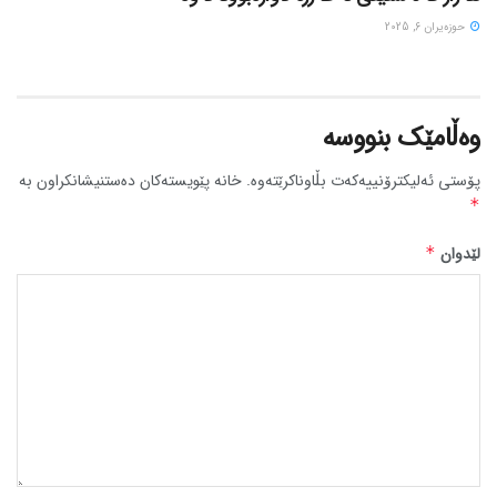
حوزه‌یران 6, 2025
وەڵامێک بنووسە
پۆستی ئەلیکترۆنییەکەت بڵاوناکرێتەوە.
خانە پێویستەکان دەستنیشانکراون بە
*
لێدوان
*