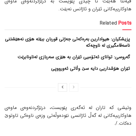
ڤیەننا هەبێت تا چیدی پێویست بە درێژکردنەوەی ماوەی
هاوکارییەکانی ئێران و ئاژانس نەبێت.
Related
Posts
پزیشکیان: هیوادارین بەرەکەتی جەژنی قوربان ببێتە هۆی نەهێشتنی
ناسەقامگیری لە ناوچەکە
گەروسی: توانای ئەتۆمیی ئێران بە هێزی سەربازی لەناونابرێت
ئێران هۆشداریی دایە سێ وڵاتی ئەورووپی
وتیشی کە تاران لە ئەگەری پێویست، درێژکردنەوەی ماوەی
هاوکارییەکانی لە گەڵ ئاژانسی نێودەوڵەتی وزەی ناوەکی تاوتوێ
دەکات./.