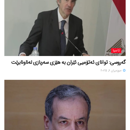
ئاسیا
گەروسی: توانای ئەتۆمیی ئێران بە هێزی سەربازی لەناونابرێت
حوزه‌یران 6, 2025