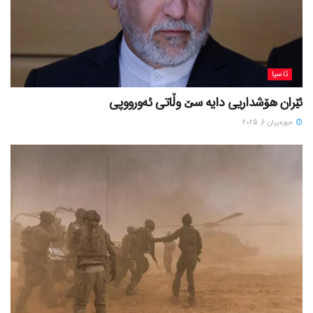
ئاسیا
ئێران هۆشداریی دایە سێ وڵاتی ئەورووپی
حوزه‌یران 6, 2025