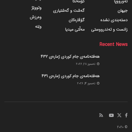
ئەورووپا
کۆمەڵگا
وتووێژ
جیهان
گه‌شت و گه‌شتیاری
وەرزش
دسته‌بندی نشده
گۆڤاره‌کان
وێنە
زانست و تەندرووستی
مەڵتی میدیا
Recent News
هەفتەنامەی جام کوردی ژمارەی 432
ته‌مموز 28, 2026
هەفتەنامەی جام کوردی ژمارەی 431
ته‌مموز 14, 2026
© 2020