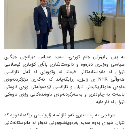
بە پێی ڕاپۆرتی جام کوردی، سەید عەباس عێراقچی جێگری
سیاسی وەزیری دەرەوە و دانوستانکاری باڵای کۆماری ئیسلامی
ئێران لە دانوستانەکانی ڤیەننا لە وتووێژی لە گەڵ ئاژانسی
هەواڵی NHK ی ژاپۆن، ڕایگەیاند کە ئەگەری درێژکردنەوەی
ماوەی هاوکاریکردنی تاران و ئاژانسی نێودەوڵەتی وزەی ناوەکی
تایبەت بە چاودێری و بەسەرکردنەوەی ناوەندەکانی وزەی ناوەکی
ئێران لە ئارادایە.
عێراقچی بە پەیامنێری ئەو ئاژانسە ژاپۆنییەی ڕاگەیاندووە کە
ئێران هیوای بەوە هەیە بەرەوپێشچوونی تەواو لە دانوستانەکانی