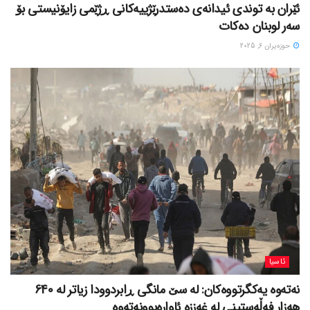
ئێران بە توندی ئیدانەی دەستدرێژییەکانی ڕژێمی زایۆنیستی بۆ
سەر لوبنان دەکات
حوزه‌یران 6, 2025
ئاسیا
نەتەوە یەکگرتووەکان: لە سێ مانگی ڕابردوودا زیاتر لە 640
هەزار فەڵەستینی لە غەززە ئاوارەبوونەتەوە