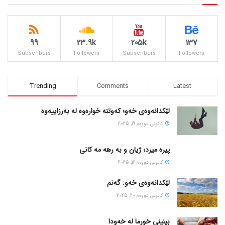
99
23.9k
205k
137
Subscribers
Followers
Subscribers
Followers
Trending
Comments
Latest
لێکدانەوەی خەو؛ کەوتنە خوارەوە لە بەرزاییەوە
كانونی دووه‌م 19, 2025
پیره میرد؛ ژیان و به رهه مه کانی
كانونی دووه‌م 16, 2025
لێکدانەوەی خەو: گەنم
كانونی دووه‌م 20, 2025
بینینی خورما لە خەودا