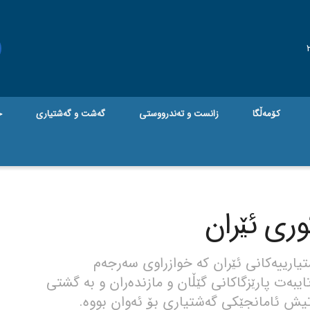
کۆمەڵگا
زانست و تەندرووستی
گه‌شت و گه‌شتیاری
ج
وری ئێران
یارییەکانی ئێران کە خوازراوی سەرجەم
تایبەت پارێزگاکانی گێڵان و مازندەران و بە گشتی
کاتیش ئامانجێکی گەشتیاری بۆ ئەوان بووە.