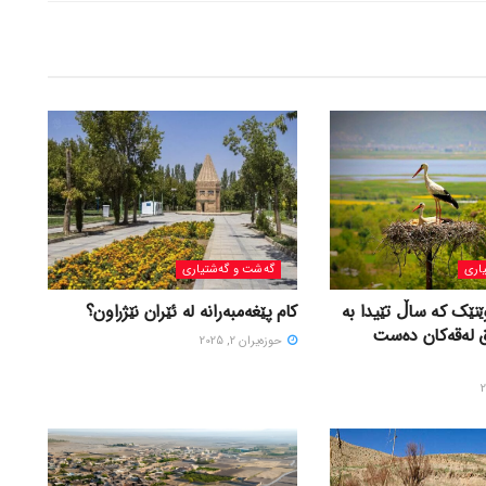
اری
گه‌شت و گه‌شتیاری
ێنێک کە ساڵ تێیدا بە
کام پێغەمبەرانە لە ئێران نێژراون؟
ق لەقەکان دەست
حوزه‌یران 2, 2025