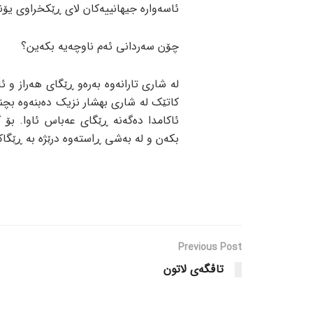
ئاسەوارە جیهانییەکان لای ڕێکخراوی یۆنس
چۆن سەردانی ئەم ناوچەیە بکەین؟
لە شاری تارانەوە بەرەو ڕێگای هەراز و ئ
کاتێک لە شاری بهشار نزیک دەبنەوە بچن
ئاکامدا دەگەنە ڕێگای عەباس ئاوا. بۆ
بکەن و لە بەشی ڕاستەوە درێژە بە ڕێگاک
Previous Post
تاڤگەی لاتون