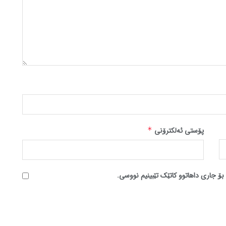
پۆستی ئەلکترۆنی
*
بۆ جاری داهاتوو کاتێک تێبینیم نووسی.