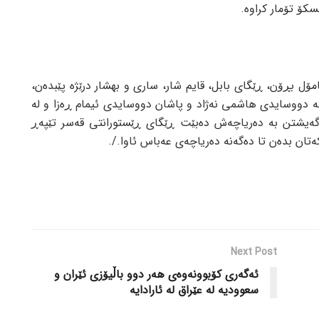
کۆ تۆمار کراوە.
امۆل بڕۆن، ڕێگای بابل، قایم شار، ساری و بهشار درێژە پێبدەن،
ە دووسایدی هاشمی نەژاد و پاشان دووسایدی ئیمام ڕەزا و لە
 گەیشتن بە دەریاچەش دەبێت ڕێگای ڕێستورانتی قەسر تێپەڕ
ەتان بدەن تا دەگەنە دەریاچەی عەباس ئاوا./.
Next Post
ئەگەری کۆبوونەوەی هەر دوو باڵیۆزی ئێران و
سعوودیە لە عێراق لە ئارادایە