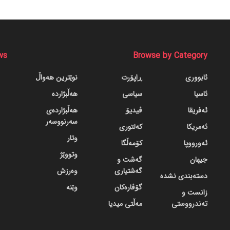
ws
Browse by Category
ئابووری
ڕاپۆرت
نوێترین هەواڵ
ئاسیا
سیاسی
هەڵبژاردە
ئەفریقا
ڤیدیۆ
هەڵبژاردەی
سەرنووسەر
ئەمریکا
کەلتوری
وتار
ئەورووپا
کۆمەڵگا
وتووێژ
جیهان
گه‌شت و
گه‌شتیاری
وەرزش
دسته‌بندی نشده
گۆڤاره‌کان
وێنە
زانست و
تەندرووستی
مەڵتی میدیا