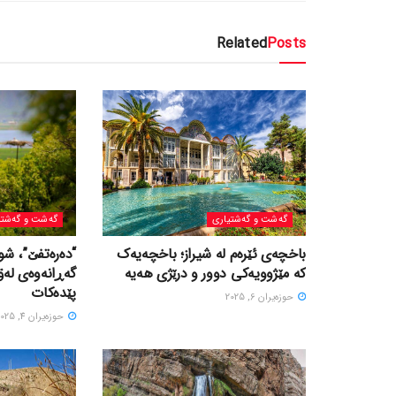
Related
Posts
گه‌شت و گه‌شتیاری
گه‌شت و گه‌شتی
باخچەی ئێرەم لە شیراز؛ باخچەیەک
“دەرەتفێ”، شو
کە مێژوویەکی دوور و درێژی هەیە
گەڕانەوەی لە
پێدەکات
حوزه‌یران 6, 2025
حوزه‌یران 4, 2025