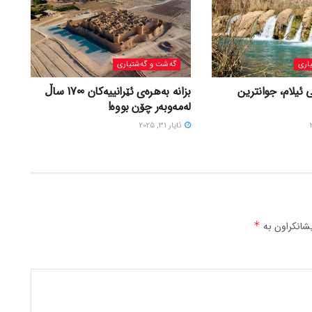
اری
گه‌شت و گه‌شتیاری
 ئیلام، جوانترین
بزانه بەهرەی ئێرانییەکان 1700 ساڵ
لەمەوبەر چۆن بووه!
ئایار 31, 2025
شانکراون بە
*