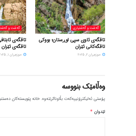
گه‌شت و گه‌شتیاری
گه‌شت و گه‌شتی
تاڤگەی ئاوی سپی لوڕستان؛ بووکی
تاڤگەی ئابتافی
تاڤگەکانی ئێران
تاڤگەی ئێران
حوزه‌یران 2, 2025
حوزه‌یران 1, 2025
وەڵامێک بنووسە
پۆستی ئەلیکترۆنییەکەت بڵاوناکرێتەوە.
خانە پێویستەکان دەستنی
لێدوان
*