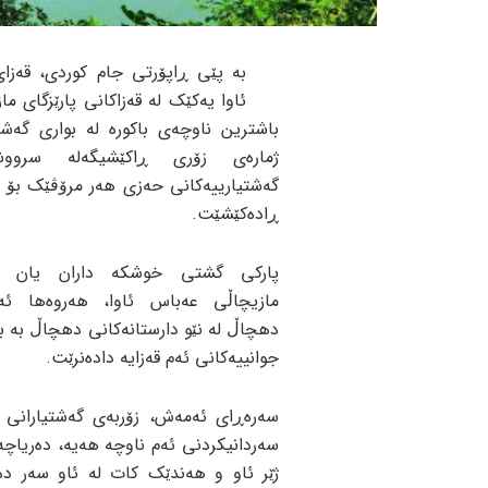
بە پێی ڕاپۆرتی جام کوردی، قەزا
ئاوا یەکێک لە قەزاکانی پارێزگای ماز
باشترین ناوچەی باکورە لە بواری گەشت
ژمارەی زۆری ڕاکێشیگەلە سروو
گەشتیارییەکانی حەزی هەر مرۆڤێک بۆ 
ڕادەکێشێت.
پارکی گشتی خوشکە داران یان دا
مازیچاڵی عەباس ئاوا، هەروەها ئە
دهچاڵ لە نێو دارستانەکانی دهچاڵ بە 
جوانییەکانی ئەم قەزایە دادەنرێت.
سەرەڕای ئەمەش، زۆربەی گەشتیارانی ئ
سەردانیکردنی ئەم ناوچە هەیە، دەریاچ
ژێر ئاو و هەندێک کات لە ئاو سەر د