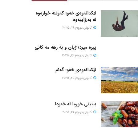
لێکدانەوەی خەو؛ کەوتنە خوارەوە
لە بەرزاییەوە
كانونی دووه‌م 19, 2025
پیره میرد؛ ژیان و به رهه مه کانی
كانونی دووه‌م 16, 2025
لێکدانەوەی خەو: گەنم
كانونی دووه‌م 20, 2025
بینینی خورما لە خەودا
كانونی دووه‌م 21, 2025