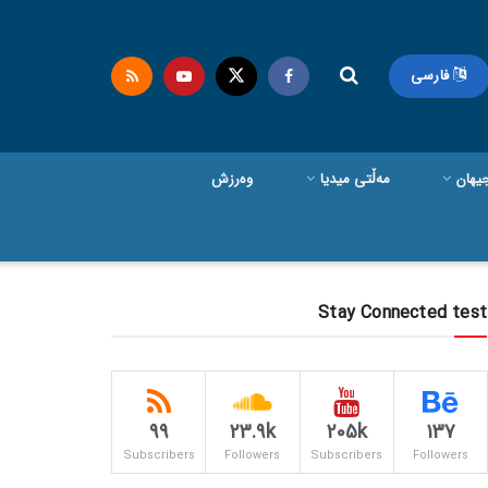
فارسی
یهان
مەڵتی میدیا
وەرزش
Stay Connected test
99
23.9k
205k
137
Subscribers
Followers
Subscribers
Followers