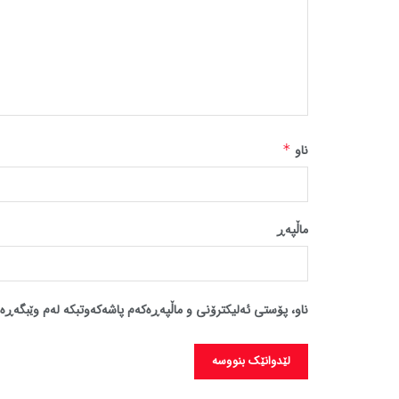
ناو
*
ماڵپه‌ڕ
ناو، پۆستی ئەلیکترۆنی و ماڵپەڕەکەم پاشەکەوتبکە لەم وێبگەڕە 