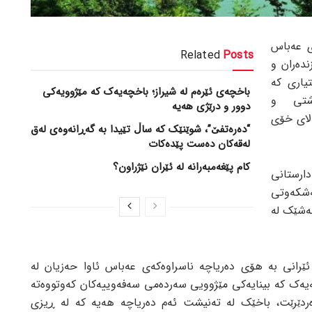
ی عەباس
Related
Posts
ندەران و
یاری کە
باخچەی ئێرەم لە شیراز؛ باخچەیەک کە مێژوویەکی
شتی و
دوور و درێژی هەیە
لای خۆی
“دەرەتفێ”، شوێنێک کە ساڵ تێیدا بە گەڕانەوەی لەق
لەقەکان دەست پێدەکات
کام پێغەمبەرانە لە ئێران نێژراون؟
رستانی
شکەوتی
بەشێک لە
ێرانی بە هۆی دەریاچە ناسراوەکەی عەباس ئاوا حەزیان لە
ەیەک کە بینایەکی مێژوویی سەردەمی سەفەوییەکان کەوتووەتە
ەردێرێت، باخێک لە تەنیشت ئەم دەریاچە هەیە کە لە ڕیزی