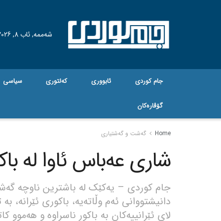
شەممە, ئاب 8, 2026
جام کوردی
ئابووری
کەلتوری
سیاسی
گۆڤاره‌کان
Home
گه‌شت و گه‌شتیاری
شاری عەباس ئاوا لە باک
جام کوردی – یەکێک لە باشترین ناوچە گەشت
دانیشتووانی ئەم وڵاتەیە، باکوری ئێرانە، بە 
لای ئێرانییەکان بە باکور ناسراوە و هەموو 