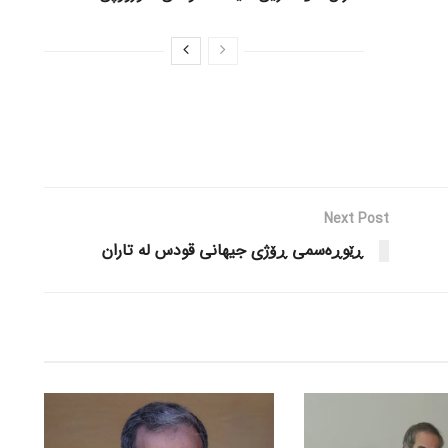
Next Post
ڕێوڕەسمی ڕۆژی جیهانی قودس لە تاران