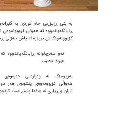
بە پێی ڕاپۆرتی جام کوردی بە گێڕانە
ڕایانگەیاندووە کە هەوڵی کۆبوونەوەی نێ
کۆبوونەوەکەش بڕیارە لە پاش جەژنی ڕە
ئەو سەرچاوانە ڕایانگەیاندووە کە
عێراق دەبێت.
بەرپرسێک لە وەزارەتی دەرەوەی س
هەواڵی کۆبوونەوەی پێشووی هەر دو
تاران و ڕیازی لە بەغدا پشتڕاست کردووە