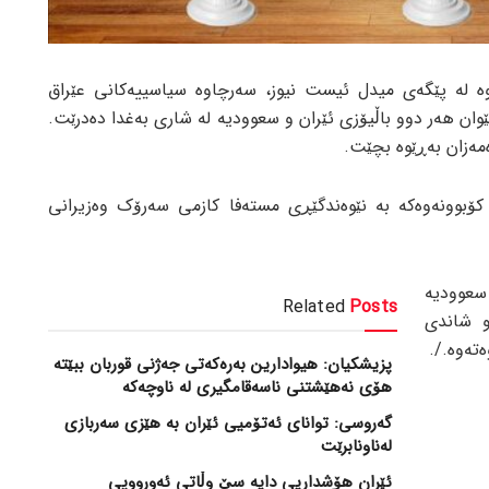
وە لە پێگەی میدل ئیست نیوز، سەرچاوە سیاسییەکانی عێراق
وان هەر دوو باڵیۆزی ئێران و سعوودیە لە شاری بەغدا دەدرێت.
مەزان بەڕێوە بچێت.
 کۆبوونەوەکە بە نێوەندگێڕی مستەفا کازمی سەرۆک وەزیرانی
عوودیە
Related
Posts
و شاندی
تەوە./.
پزیشکیان: هیوادارین بەرەکەتی جەژنی قوربان ببێتە
هۆی نەهێشتنی ناسەقامگیری لە ناوچەکە
گەروسی: توانای ئەتۆمیی ئێران بە هێزی سەربازی
لەناونابرێت
ئێران هۆشداریی دایە سێ وڵاتی ئەورووپی