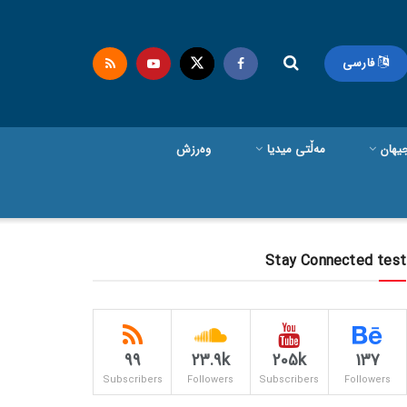
فارسی
یهان
مەڵتی میدیا
وەرزش
Stay Connected test
99
23.9k
205k
137
Subscribers
Followers
Subscribers
Followers