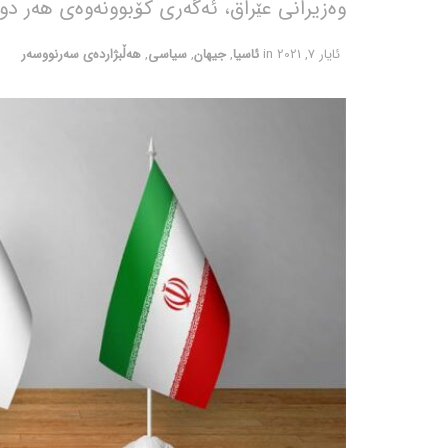
وەزیرانی عێراق، ئەگەری کۆبوونەوەی هەر دوو 
ئایار 7, 2021
in
ئاسیا
,
جیهان
,
سیاسی
,
هەڵبژاردەی سەرنووسەر