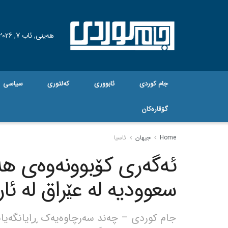
هه‌ینی, ئاب 7, 2026
جام کوردی
ئابووری
کەلتوری
سیاسی
گۆڤاره‌کان
Home
جیهان
ئاسیا
ئەگەری کۆبوونەوەی هەر
سعوودیە لە عێراق لە ئارا
جام کوردی – چەند سەرچاوەیەک ڕایانگەیان