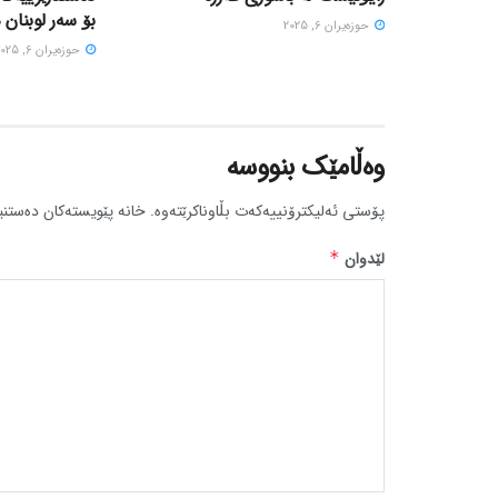
بۆ سەر لوبنان 
حوزه‌یران 6, 2025
حوزه‌یران 6, 2025
وەڵامێک بنووسە
پۆستی ئەلیکترۆنییەکەت بڵاوناکرێتەوە.
خانە پێویستەکان دەستنی
لێدوان
*