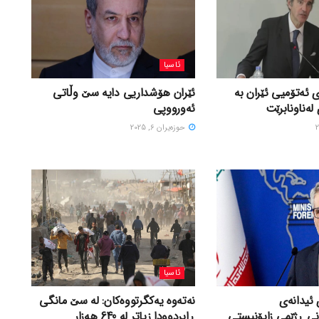
ئاسیا
 ئەتۆمیی ئێران بە
ئێران هۆشداریی دایە سێ وڵاتی
لەناونابرێت
ئەورووپی
حوزه‌یران 6, 2025
ئاسیا
 ئیدانەی
نەتەوە یەکگرتووەکان: لە سێ مانگی
نی ڕژێمی زایۆنیستی
ڕابردوودا زیاتر لە 640 هەزار