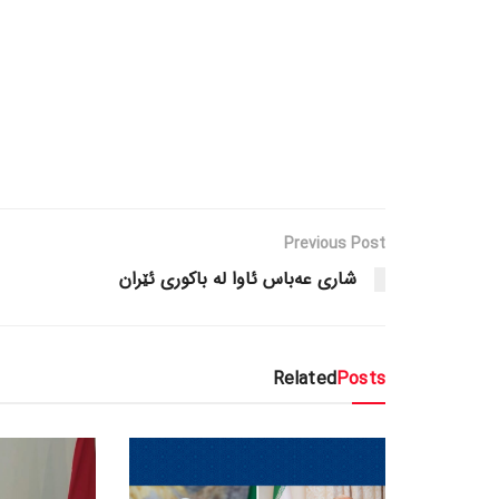
Previous Post
شاری عەباس ئاوا لە باکوری ئێران
Related
Posts