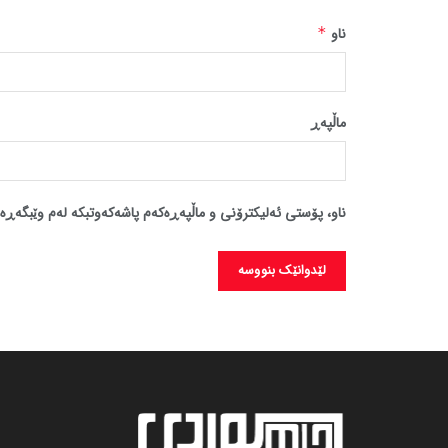
ناو
*
ماڵپه‌ڕ
ناو، پۆستی ئەلیکترۆنی و ماڵپەڕەکەم پاشەکەوتبکە لەم وێبگەڕە 