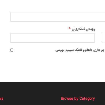
پۆستی ئەلکترۆنی
*
بۆ جاری داهاتوو کاتێک تێبینیم نووسی.
ws
Browse by Category