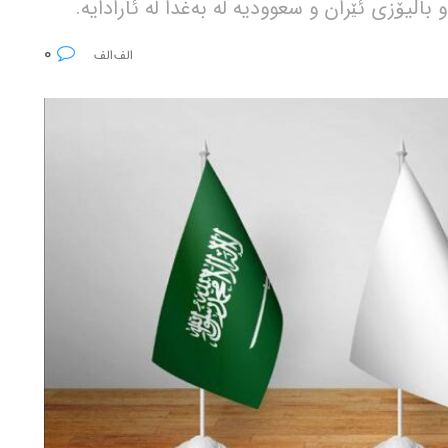
باڵیۆزی ئێران و سعوودیە لە بەغدا لە ئارادایە.
0