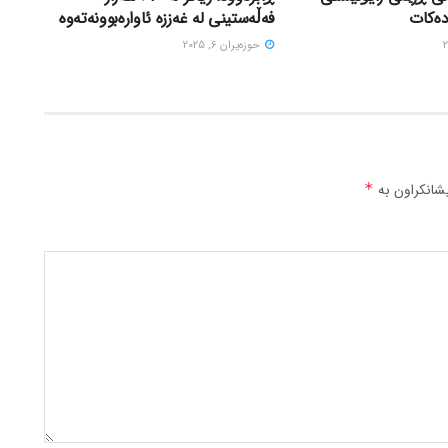
دەکات
فەڵەستینی لە غەززە ئاوارەبوونەتەوە
حوزه‌یران 6, 2025
شانکراون بە
*