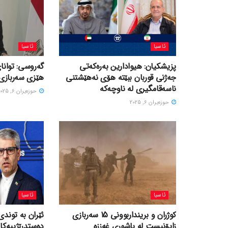
ئاسیا
ئاسیا
پزیشکیان: هیوادارین بەرەکەتی
گەروسی: توانای
جەژنی قوربان ببێتە هۆی نەهێشتنی
هێزی سەربازی 
ناسەقامگیری لە ناوچەکە
حوزه‌یران 6, 2025
حوزه‌یران 6, 2025
ئاسیا
ئاسیا
کوژران و برینداربوونی 15 سەربازی
ئێران بە توندی
زایۆنیست لە باشوری غەززە
دەستدرێژییەکا