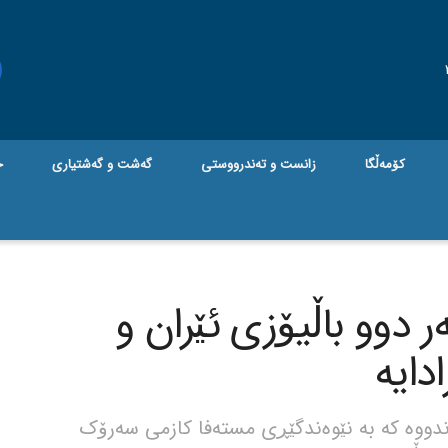
کۆمەڵگا
زانست و تەندرووستی
گه‌شت و گه‌شتیاری
ج
 دوو باڵیۆزی ئێران و
دایە
دووە کە بە نێوەندگێڕی مستەفا کازمی سەرۆک