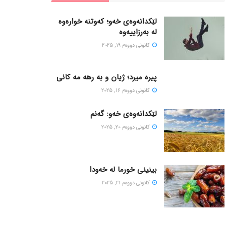
لێکدانەوەی خەو؛ کەوتنە خوارەوە
لە بەرزاییەوە
كانونی دووه‌م 19, 2025
پیره میرد؛ ژیان و به رهه مه کانی
كانونی دووه‌م 16, 2025
لێکدانەوەی خەو: گەنم
كانونی دووه‌م 20, 2025
بینینی خورما لە خەودا
كانونی دووه‌م 21, 2025