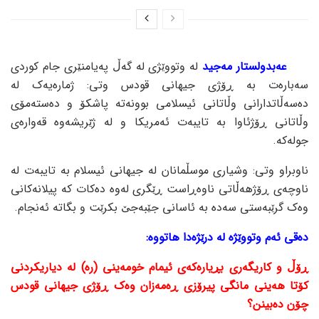
عەبدولستار مەجید
لە وتووێژی لە گەڵ پەیامنێری جام کوردی
سەبارەت بە ڕۆژی جیهانی قودس وتی: ژمارەیەک لە
دەسەڵاتدارانی وڵاتانی ئیسلامی بوونەتە پاشکۆ و دەستەمۆی
وڵاتانی ڕۆژئاوا بە تایبەت ئەمریکا و لە ژێریشەوە قەوارەی
جولەکە.
ناوبراو وتی: وشیاری موسڵمانان لە جیهانی ئیسلام بە تایبەت لە
ناوچەی ڕۆژهەڵاتی ناوەڕاست ڕێگری لەوە دەکات کە پیلانەکانی
وەک گرێبەستی سەدە بە ئاسانی جێبەجێ بکرێت و بگاتە ئەنجام.
دەقی ئەم وتووێژە لە درێژەدا هاتووە:
ڕۆڵ و کاریگەری بڕیارەکەی ئیمام خومەینی (رە) لە دیاریکردنی
کۆتا هەینی مانگی پیرۆزی ڕەمەزان وەک ڕۆژی جیهانی قودس
چۆن دەبینن؟