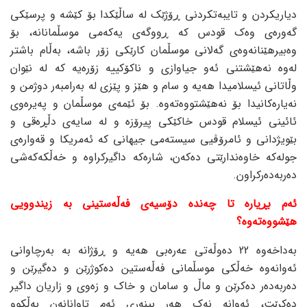
دیاریکردن و تایبەتکردنی ڕۆژێک لە ساڵێکدا بۆ کێشە و پرسێکی
گەورەی وەک قودس کە ڕووگەی یەکەمی موسڵمانانە، بۆ
وەبیرهێنانەوەی گەلانی موسڵمان کارێکی زۆر باشە، بەڵام باشتر
لەوە نەهێشتنی ئەو جیاوازی و ناکۆکییە زۆرەیە کە لە نێوان
وڵاتانی ئیسلامیدا هەیە و سام و هێز و پێزی لە بەرامبەر دوژمن و
نەیارەکانیدا بۆ نەهێشتووەتەوە. بۆ ئێمەی موسڵمان و پەیرەوی
ئائینی ئیسلام قودس خاکێکی پیرۆزە و لە سایەی دڵڕەقی و
بێویژدانی و ئامرۆڤیی سیستەمی جیهانی کە ئەمریکا و قەوارەی
جولەکە خاوەندارێتی دەکەن، شارەکە داگیرکراوە و خەڵکەکەشی
دەربەدەرکراون.
ئەم بڕیارە تا چەندە دۆسیەی فەڵەستینی بە زیندوویی
هێشووەتەوە؟
بەداخەوە 22 دەوڵەتی عەرەبی هەیە و ڕۆژانە بە بەرچاوانی
ئەوانەوە خەڵکی موسڵمانی فەڵەستین دەکوژرێن و دەگیرێن و
دەربەدەر دەکرێن و ماڵ و سامان و خاک و زەوی و زاریان داگیر
دەکرێت، ئەوانە نەک هەر بینەری ئەم تاوانانەن بەڵکوو