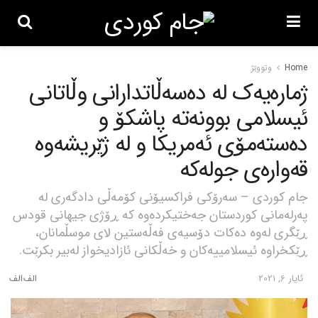
Home
وتووێژ
ژمارەیەک لە دەسەڵاتدارانی وڵاتانی
ئیسلامی بوونەتە پاشکۆ و
دەستەمۆی ئەمریکا و لە ژێریشەوە
قەوارەی جولەکە
جام کوردی – سەرۆکی فراکسیۆنی کۆمەڵی دادگەری لە
پەرلەمانی کوردستان جەختیکردەوە کە ڕۆژی جیهانی قودس
ڕێگری لەوە دەکات دۆسیەی فەڵەستین لای موسڵمانان،
ڕێکخراوە ئیسلامییەکان و خەڵکانی ئازادیخواز لەبیر بکرێت.
ئایار 6, 2021