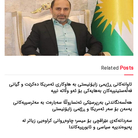
Related
Posts
تاوانەکانی ڕژیمی زایۆنیستی بە هاوکاری ئەمریکا دەکرێت و گیانی
فەڵەستینییەکان بەهایەکی بۆ ئەو وڵاتە نییە
هەڵسەنگاندنی بەرپرسێکی ئەنساروڵڵا سەبارەت بە مەترسییەکانی
یەمەن بۆ سەر ئەمریکا و ڕژێمی زایۆنیستی
سەردانەکەی عێراقچی بۆ میسر؛ چاوەڕوانی کراوەیی زیاتر لە
پەیوەندییە سیاسی و ئابورییەکاندا