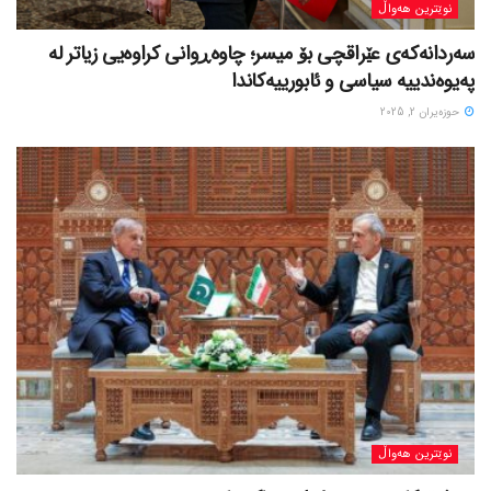
نوێترین هەواڵ
سەردانەکەی عێراقچی بۆ میسر؛ چاوەڕوانی کراوەیی زیاتر لە
پەیوەندییە سیاسی و ئابورییەکاندا
حوزه‌یران 2, 2025
نوێترین هەواڵ