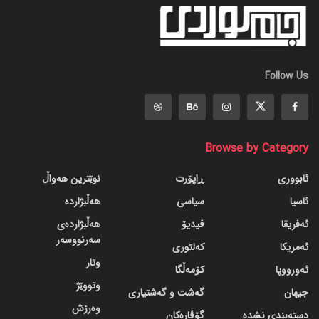
Follow Us
Browse by Category
ئابووری
ڕاپۆرت
نوێترین هەواڵ
ئاسیا
سیاسی
هەڵبژاردە
ئەفریقا
ڤیدیۆ
هەڵبژاردەی
سەرنووسەر
ئەمریکا
کەلتوری
وتار
ئەورووپا
کۆمەڵگا
وتووێژ
جیهان
گه‌شت و گه‌شتیاری
وەرزش
دسته‌بندی نشده
گۆڤاره‌کان