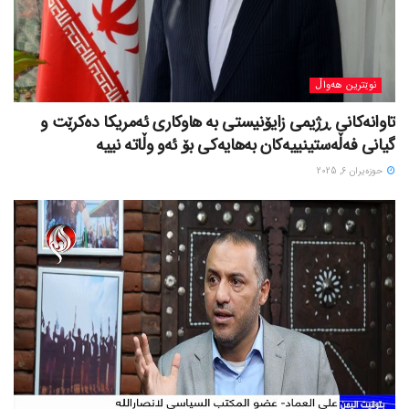
نوێترین هەواڵ
تاوانەکانی ڕژیمی زایۆنیستی بە هاوکاری ئەمریکا دەکرێت و
گیانی فەڵەستینییەکان بەهایەکی بۆ ئەو وڵاتە نییە
حوزه‌یران 6, 2025