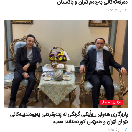
دەرفەتەکانی بەردەم ئێران و پاکستان
ئایار 26, 2025
نوێترین هەواڵ
پارێزگاری هەولێر ڕۆڵێکی گرنگی لە پتەوکردنی پەیوەندییەکانی
نێوان ئێران و هەرێمی کوردستاندا هەیە
ئایار 5, 2025