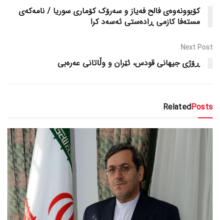
کۆبوونەوەی فالح فەیاز و سەرۆک کۆماری سوریا / نامەکەی
مستەفا کازمی ڕادەستی ئەسەد کرا
Next Post
ڕۆژی جیهانی قودس، ئێران و وڵاتانی عەرەبی
Related
Posts