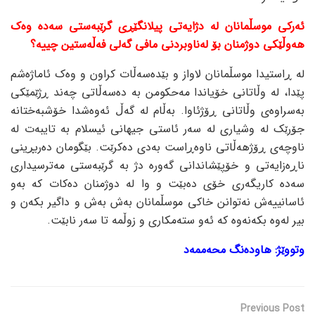
ئەرکی موسڵمانان لە دژایەتی پیلانگێڕی گرێبەستی سەدە وەک
هەوڵێکی دوژمنان بۆ لەناوبردنی مافی گەلی فەڵەستین چییە؟
لە ڕاستیدا موسڵمانان لاواز و بێدەسەڵات کراون و وەک ئاماژەشم
پێدا، لە وڵاتانی خۆیاندا مەحکومن بە دەسەڵاتی چەند ڕژێمێکی
بەسراوەی وڵاتانی ڕۆژئاوا. بەڵام لە گەڵ ئەوەشدا خۆشبەختانە
جۆرێک لە وشیاری لە سەر ئاستی جیهانی ئیسلام بە تایبەت لە
ناوچەی ڕۆژهەڵاتی ناوەڕاست بەدی دەکرێت. بێگومان دەربڕینی
ناڕەزایەتی و خۆپێشاندانی گەورە دژ بە گرێبەستی مەترسیداری
سەدە کاریگەری خۆی دەبێت و وا لە دوژمنان دەکات کە بەو
ئاسانییەش نەتوانن خاکی موسڵمانان بەش بەش و داگیر بکەن و
بیر لەوە بکەنەوە کە ئەو ستەمکاری و زوڵمە تا سەر نابێت.
وتووێژ: هاودەنگ محەممەد
Previous Post