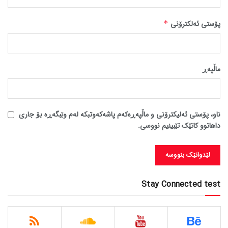
پۆستی ئەلکترۆنی
*
ماڵپه‌ڕ
ناو، پۆستی ئەلیکترۆنی و ماڵپەڕەکەم پاشەکەوتبکە لەم وێبگەڕە بۆ جاری
داهاتوو کاتێک تێبینیم نووسی.
Stay Connected test