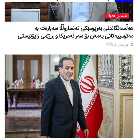
نوێترین هەواڵ
هەڵسەنگاندنی بەرپرسێکی ئەنساروڵڵا سەبارەت بە
مەترسییەکانی یەمەن بۆ سەر ئەمریکا و ڕژێمی زایۆنیستی
حوزه‌یران 5, 2025