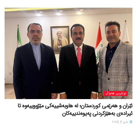
نوێترین هەواڵ
ئێران و هەرێمی کوردستان؛ لە هاوبەشییەکی مێژووییەوە تا
ئیرادەی بەهێزکردنی پەیوەندییەکان
ئایار 4, 2025