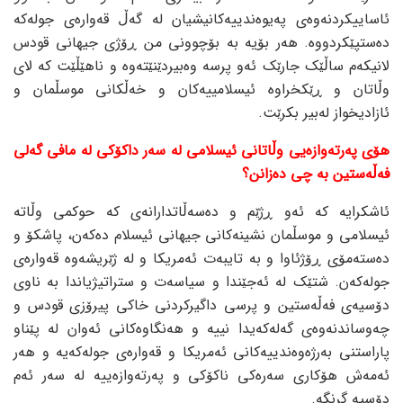
ئاساییکردنەوەی پەیوەندییەکانیشیان لە گەڵ قەوارەی جولەکە
دەستپێکردووە. هەر بۆیە بە بۆچوونی من ڕۆژی جیهانی قودس
لانیکەم ساڵێک جارێک ئەو پرسە وەبیردێنێتەوە و ناهێڵێت کە لای
وڵاتان و ڕێکخراوە ئیسلامییەکان و خەڵکانی موسڵمان و
ئازادیخواز لەبیر بکرێت.
هۆی پەرتەوازەیی وڵاتانی ئیسلامی لە سەر داکۆکی لە مافی گەلی
فەڵەستین بە چی دەزانن؟
ئاشکرایە کە ئەو ڕژێم و دەسەڵاتدارانەی کە حوکمی وڵاتە
ئیسلامی و موسڵمان نشینەکانی جیهانی ئیسلام دەکەن، پاشکۆ و
دەستەمۆی ڕۆژئاوا و بە تایبەت ئەمریکا و لە ژێریشەوە قەوارەی
جولەکەن. شتێک لە ئەجێندا و سیاسەت و ستراتیژیاندا بە ناوی
دۆسیەی فەڵەستین و پرسی داگیرکردنی خاکی پیرۆزی قودس و
چەوساندنەوەی گەلەکەیدا نییە و هەنگاوەکانی ئەوان لە پێناو
پاراستنی بەرژەوەندییەکانی ئەمریکا و قەوارەی جولەکەیە و هەر
ئەمەش هۆکاری سەرەکی ناکۆکی و پەرتەوازەییە لە سەر ئەم
دۆسیە گرنگە.