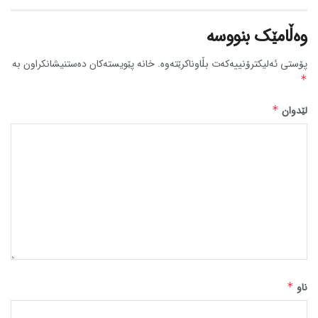
وەڵامێک بنووسە
پۆستی ئەلیکترۆنییەکەت بڵاوناکرێتەوە.
خانە پێویستەکان دەستنیشانکراون بە
*
لێدوان
*
ناو
*