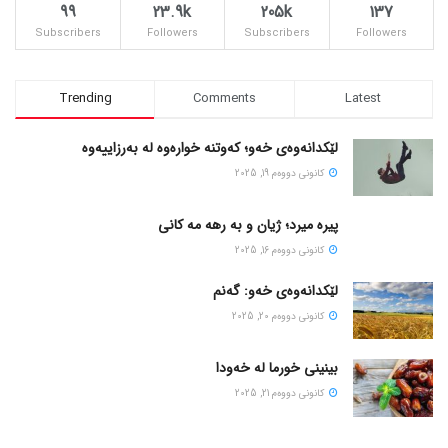
99
23.9k
205k
137
Subscribers
Followers
Subscribers
Followers
Trending
Comments
Latest
لێکدانەوەی خەو؛ کەوتنە خوارەوە لە بەرزاییەوە
كانونی دووه‌م 19, 2025
پیره میرد؛ ژیان و به رهه مه کانی
كانونی دووه‌م 16, 2025
لێکدانەوەی خەو: گەنم
كانونی دووه‌م 20, 2025
بینینی خورما لە خەودا
كانونی دووه‌م 21, 2025