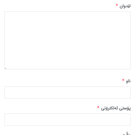
لێدوان
*
ناو
*
پۆستی ئەلکترۆنی
*
ماڵپه‌ڕ