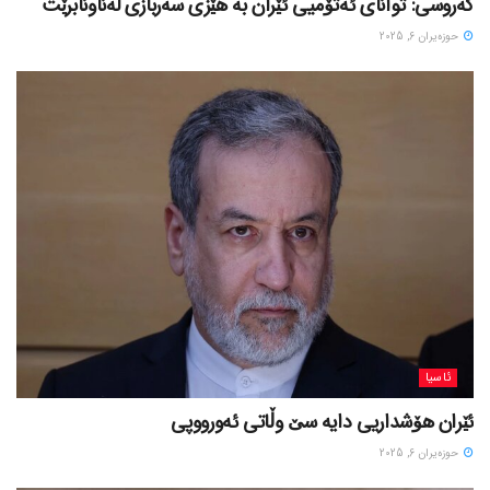
گەروسی: توانای ئەتۆمیی ئێران بە هێزی سەربازی لەناونابرێت
حوزه‌یران 6, 2025
ئاسیا
ئێران هۆشداریی دایە سێ وڵاتی ئەورووپی
حوزه‌یران 6, 2025