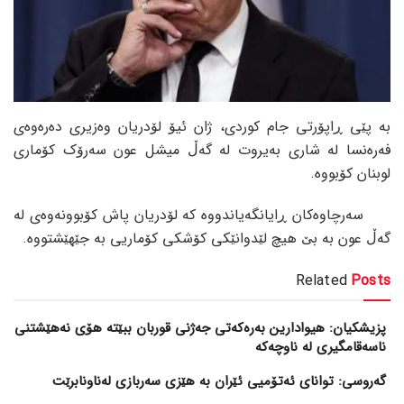
بە پێی ڕاپۆرتی جام کوردی، ژان ئیۆ لۆدریان وەزیری دەرەوەی
فەرەنسا لە شاری بەیروت لە گەڵ میشل عون سەرۆک کۆماری
لوبنان کۆبووە.
سەرچاوەکان ڕایانگەیاندووە کە لۆدریان پاش کۆبوونەوەی لە
گەڵ عون بە بێ هیچ لێدوانێکی کۆشکی کۆماریی بە جێهێشتووە.
Related
Posts
پزیشکیان: هیوادارین بەرەکەتی جەژنی قوربان ببێتە هۆی نەهێشتنی
ناسەقامگیری لە ناوچەکە
گەروسی: توانای ئەتۆمیی ئێران بە هێزی سەربازی لەناونابرێت