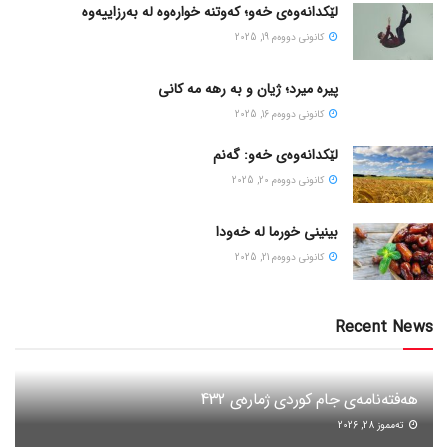
لێکدانەوەی خەو؛ کەوتنە خوارەوە لە بەرزاییەوە
كانونی دووه‌م 19, 2025
پیره میرد؛ ژیان و به رهه مه کانی
كانونی دووه‌م 16, 2025
لێکدانەوەی خەو: گەنم
كانونی دووه‌م 20, 2025
بینینی خورما لە خەودا
كانونی دووه‌م 21, 2025
Recent News
هەفتەنامەی جام کوردی ژمارەی 432
ته‌مموز 28, 2026