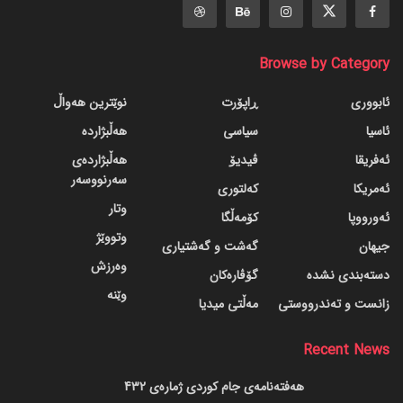
Browse by Category
ئابووری
ڕاپۆرت
نوێترین هەواڵ
ئاسیا
سیاسی
هەڵبژاردە
ئەفریقا
ڤیدیۆ
هەڵبژاردەی
سەرنووسەر
ئەمریکا
کەلتوری
وتار
ئەورووپا
کۆمەڵگا
وتووێژ
جیهان
گه‌شت و گه‌شتیاری
وەرزش
دسته‌بندی نشده
گۆڤاره‌کان
وێنە
زانست و تەندرووستی
مەڵتی میدیا
Recent News
هەفتەنامەی جام کوردی ژمارەی 432