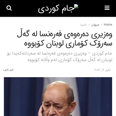
Home
جیهان
ئاسیا
وەزیری دەرەوەی فەرەنسا لە گەڵ
سەرۆک کۆماری لوبنان کۆبووە
جام کوردی – وەزیری دەرەوەی فەرەنسا لە سەردانەکەیدا بۆ
لوبنان لە گەڵ سەرۆک کۆماری ئەم وڵاتە کۆبووە.
ئایار 6, 2021