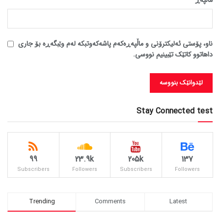
ناو، پۆستی ئەلیکترۆنی و ماڵپەڕەکەم پاشەکەوتبکە لەم وێبگەڕە بۆ جاری
داهاتوو کاتێک تێبینیم نووسی.
Stay Connected test
99
23.9k
205k
137
Subscribers
Followers
Subscribers
Followers
Trending
Comments
Latest