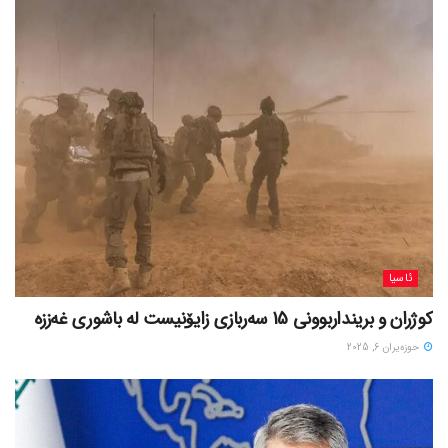
ئاسیا
کوژران و برینداربوونی 15 سەربازی زایۆنیست لە باشوری غەززە
حوزه‌یران 6, 2025