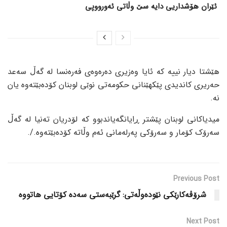
ئێران هۆشداریی دایە سێ وڵاتی ئەورووپی
هێشتا دیار نییە کە ئایا وەزیری دەرەوەی فەرەنسا لە گەڵ سەعد
حەریری کاندیدی پێکهێنانی حکومەتی نوێی لوبنان کۆدەبێتەوە یان
نە.
میدیاکانی لوبنان پێشتر ڕایانگەیاندبوو کە لۆدریان تەنیا لە گەڵ
سەرۆک کۆمار و سەرۆکی پەرلەمانی ئەم وڵاتە کۆدەبێتەوە./.
Previous Post
شرۆڤەکارێکی نێودەوڵەتی: گرێبەستی سەدە کۆتایی هاتووە
Next Post