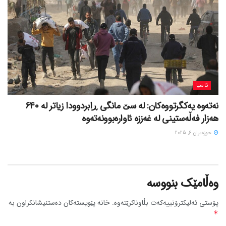
ئاسیا
نەتەوە یەکگرتووەکان: لە سێ مانگی ڕابردوودا زیاتر لە 640
هەزار فەڵەستینی لە غەززە ئاوارەبوونەتەوە
حوزه‌یران 6, 2025
وەڵامێک بنووسە
پۆستی ئەلیکترۆنییەکەت بڵاوناکرێتەوە.
خانە پێویستەکان دەستنیشانکراون بە
*