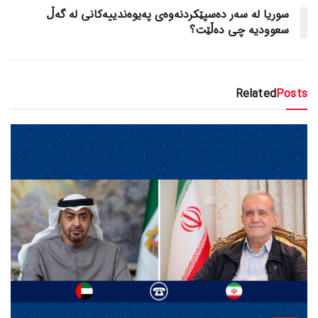
سوریا لە سەر دەسپێکردنەوەی پەیوەندییەکانی لە گەڵ
سعوودیە چی دەڵێت؟
Related
Posts