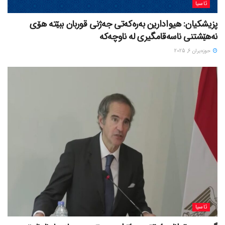
ئاسیا
پزیشکیان: هیوادارین بەرەکەتی جەژنی قوربان ببێتە هۆی
نەهێشتنی ناسەقامگیری لە ناوچەکە
حوزه‌یران 6, 2025
ئاسیا