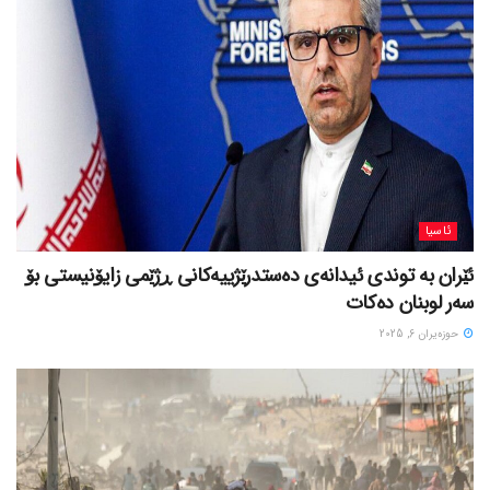
ئاسیا
ئێران بە توندی ئیدانەی دەستدرێژییەکانی ڕژێمی زایۆنیستی بۆ
سەر لوبنان دەکات
حوزه‌یران 6, 2025