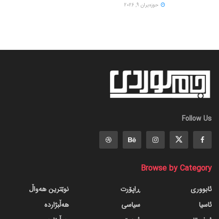
حوزه‌یران 9, 2026
Follow Us
Browse by Category
ئابووری
ڕاپۆرت
نوێترین هەواڵ
ئاسیا
سیاسی
هەڵبژاردە