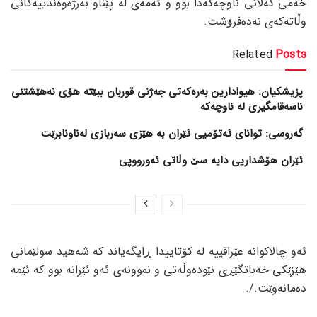
خەمی گەلانی ناوچەکەدا بوو و ئەمەی لە پێناو بەرژەوەندییەکانی
وڵاتەکەی نەدەفرۆشت.
Related
Posts
پزیشکیان: هیوادارین بەرەکەتی جەژنی قوربان ببێتە هۆی نەهێشتنی
ناسەقامگیری لە ناوچەکە
گەروسی: توانای ئەتۆمیی ئێران بە هێزی سەربازی لەناونابرێت
ئێران هۆشداریی دایە سێ وڵاتی ئەورووپی
ئەو چالاکوانە عێراقییە لە کۆتاییدا ڕایگەیاند کە شەهید سولێمانی
هێزێکی خەباتگێڕی نێودەوڵەتی و نموونەی ئەو ئێرانە بوو کە ئێمە
دەمانەوێت./.