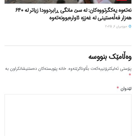
نەتەوە یەکگرتووەکان: لە سێ مانگی ڕابردوودا زیاتر لە 640
هەزار فەڵەستینی لە غەززە ئاوارەبوونەتەوە
حوزه‌یران 6, 2025
وەڵامێک بنووسە
پۆستی ئەلیکترۆنییەکەت بڵاوناکرێتەوە.
خانە پێویستەکان دەستنیشانکراون بە
*
لێدوان
*