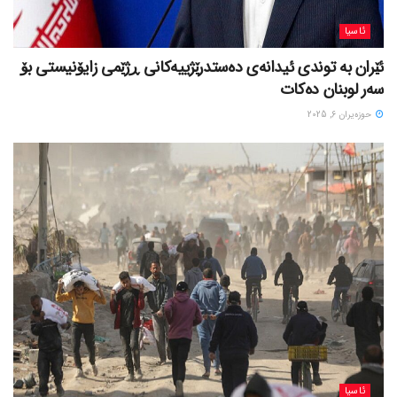
ئاسیا
ئێران بە توندی ئیدانەی دەستدرێژییەکانی ڕژێمی زایۆنیستی بۆ
سەر لوبنان دەکات
حوزه‌یران 6, 2025
ئاسیا