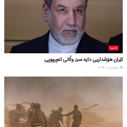
ئاسیا
ئێران هۆشداریی دایە سێ وڵاتی ئەورووپی
حوزه‌یران 6, 2025