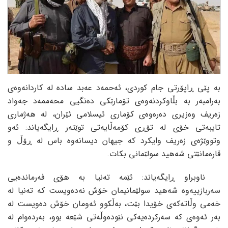
بە پێی ڕاپۆرتی جام کوردی، ئەحمەد عەبد سادە لە کاردانەوەی
بەرامبەر بە بڵاوکردنەوەی تۆمارێکی دەنگیی محەممەد جەواد
زەریف وەزیری دەرەوەی کۆماری ئیسلامی ئێران، لە هەژماری
تایبەتی خۆی لە تۆڕی کۆمەڵایەتی توێتەر ڕایگەیاند: ئەو
وتووێژەی زەریف وایکرد کە جیهان دیسانەوە باس لە ڕۆڵ و
قارەمانێتی شەهید سولێمانی بکات.
ناوبراو ڕایگەیاند: ئێمە تەنیا بە هۆی فەرماندەیی
سەربازییەوە شەهید سولێمانیمان خۆش نەدەویست کە تەنیا لە
خەمی وڵاتەکەی خۆیدا بێت، بەڵکوو ئەومان خۆش دەویست لە
بەر ئەوەی کە سەرکردەیەکی نێودەوڵەتی شێعە بوو، بەردەوام لە