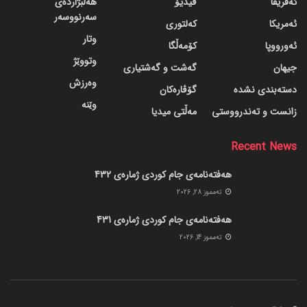
ئەفریقا
ڤیدیۆ
هەڵبژاردەی
سەرنووسەر
ئەمریکا
کەلتوری
وتار
ئەورووپا
کۆمەڵگا
وتووێژ
جیهان
گه‌شت و گه‌شتیاری
وەرزش
دسته‌بندی نشده
گۆڤاره‌کان
وێنە
زانست و تەندرووستی
مەڵتی میدیا
Recent News
هەفتەنامەی جام کوردی ژمارەی 432
ته‌مموز 28, 2026
هەفتەنامەی جام کوردی ژمارەی 431
ته‌مموز 14, 2026