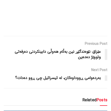
Previous Post
عێراق: نێوەندگێڕ نین بەڵام هەوڵی دابینکردنی دەرفەتی
وتووێژ دەدەین
Next Post
بەردەوامی ڕووداوەکان، لە ئیسرائیل چی ڕوو دەدات؟
Related
Posts