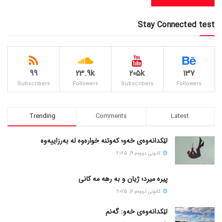
Stay Connected test
99
23.9k
205k
137
Subscribers
Followers
Subscribers
Followers
Trending
Comments
Latest
لێکدانەوەی خەو؛ کەوتنە خوارەوە لە بەرزاییەوە
كانونی دووه‌م 19, 2025
پیره میرد؛ ژیان و به رهه مه کانی
كانونی دووه‌م 16, 2025
لێکدانەوەی خەو: گەنم