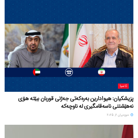
ئاسیا
پزیشکیان: هیوادارین بەرەکەتی جەژنی قوربان ببێتە هۆی
نەهێشتنی ناسەقامگیری لە ناوچەکە
حوزه‌یران 6, 2025