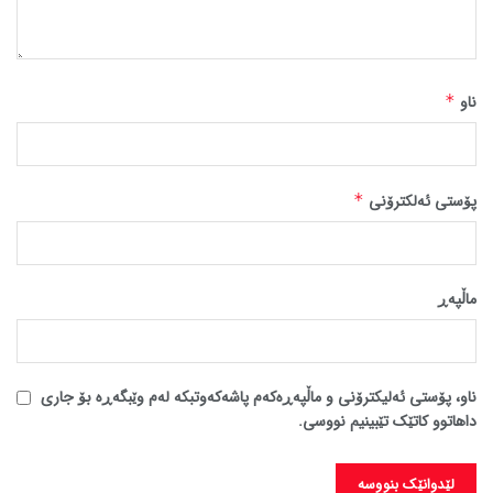
ناو
*
پۆستی ئەلکترۆنی
*
ماڵپه‌ڕ
ناو، پۆستی ئەلیکترۆنی و ماڵپەڕەکەم پاشەکەوتبکە لەم وێبگەڕە بۆ جاری
داهاتوو کاتێک تێبینیم نووسی.