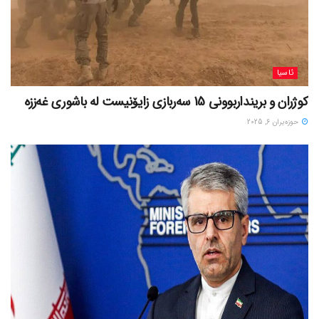
ئاسیا
کوژران و برینداربوونی 15 سەربازی زایۆنیست لە باشوری غەززە
حوزه‌یران 6, 2025