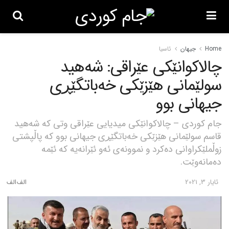
Home
جیهان
ئاسیا
چالاکوانێکی عێراقی: شەهید
سولێمانی هێزێکی خەباتگێڕی
جیهانی بوو
جام کوردی – چالاکوانێکی میدیایی عێراقی وتی کە شەهید
قاسم سولێمانی هێزێکی خەباتگێڕی جیهانی بوو کە پاڵپشتی
زوڵملێکراوانی دەکرد و نموونەی ئەو ئێرانەیە کە ئێمە
دەمانەوێت.
ئایار 3, 2021