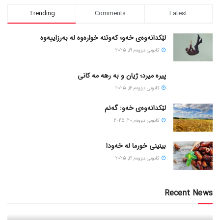
Trending
Comments
Latest
لێکدانەوەی خەو؛ کەوتنە خوارەوە لە بەرزاییەوە
كانونی دووه‌م 19, 2025
پیره میرد؛ ژیان و به رهه مه کانی
كانونی دووه‌م 16, 2025
لێکدانەوەی خەو: گەنم
كانونی دووه‌م 20, 2025
بینینی خورما لە خەودا
كانونی دووه‌م 21, 2025
Recent News