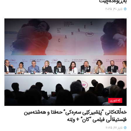
بەڕێوەدەچێت
ئایار 30, 2025
کەلتوری
خه‌ڵاته‌کانی “پێشبڕکێی سه‌ره‌کی” حه‌فتا و هه‌شته‌مین
فێستیڤاڵی فیلمی “کان” + وێنە
ئایار 27, 2025