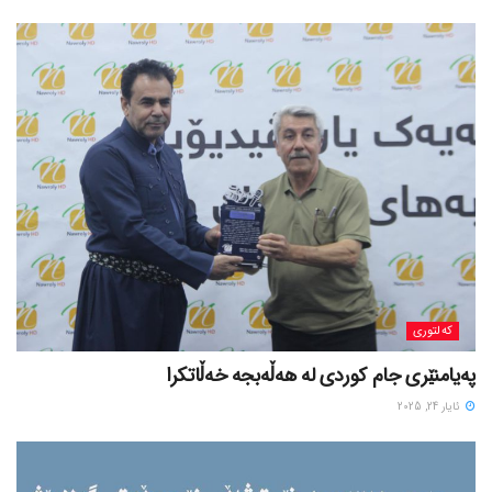
کەلتوری
پەیامنێری جام کوردی لە ھەڵەبجە خەڵاتکرا
ئایار 24, 2025