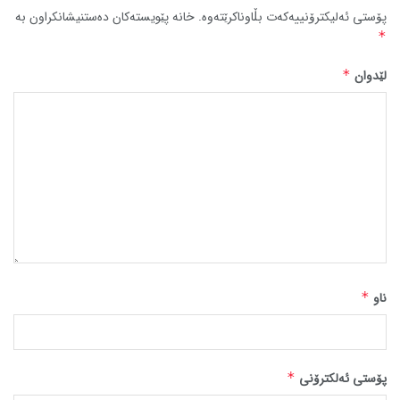
پۆستی ئەلیکترۆنییەکەت بڵاوناکرێتەوە.
خانە پێویستەکان دەستنیشانکراون بە
*
لێدوان
*
ناو
*
پۆستی ئەلکترۆنی
*