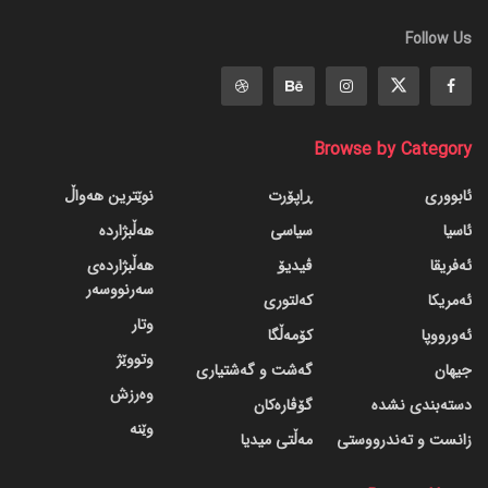
Follow Us
Browse by Category
ئابووری
ڕاپۆرت
نوێترین هەواڵ
ئاسیا
سیاسی
هەڵبژاردە
ئەفریقا
ڤیدیۆ
هەڵبژاردەی
سەرنووسەر
ئەمریکا
کەلتوری
وتار
ئەورووپا
کۆمەڵگا
وتووێژ
جیهان
گه‌شت و گه‌شتیاری
وەرزش
دسته‌بندی نشده
گۆڤاره‌کان
وێنە
زانست و تەندرووستی
مەڵتی میدیا