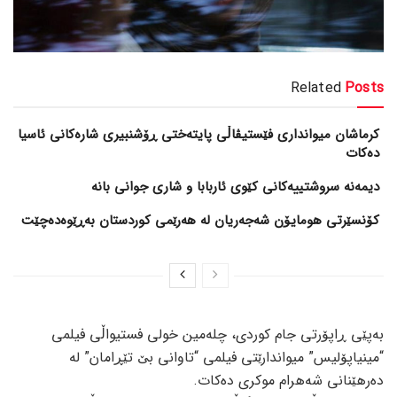
Related
Posts
کرماشان میوانداری فێستیڤاڵی پایتەختی ڕۆشنبیری شارەکانی ئاسیا
دەکات
کۆنسێرتی هومایۆن شەجەریان لە هەرێمی کوردستان بەڕێوەدەچێت
بەپێی ڕاپۆرتی جام کوردی، چلەمین خولی فستیواڵی فیلمی
“مینیاپۆلیس” میواندارێتی فیلمی “تاوانی بێ تێڕامان” لە
دەرهێنانی شەهرام موکری دەکات.