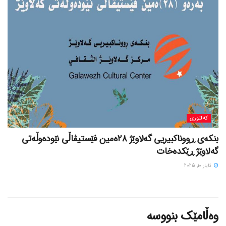
کەلتوری
بنکەی ڕووناکبیریی گەلاوێژ ٢٨ەمین فێستیڤاڵی نێودەوڵەتی
گەلاوێژ ڕێکدەخات
ئایار 10, 2025
وەڵامێک بنووسە