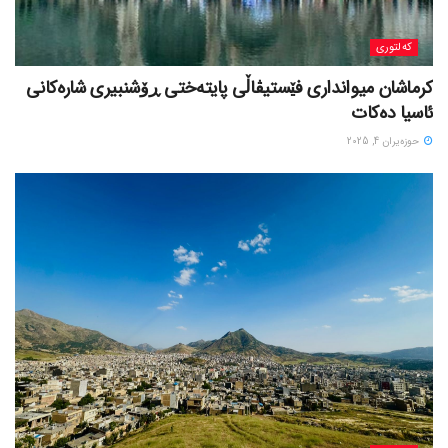
کەلتوری
کرماشان میوانداری فێستیڤاڵی پایتەختی ڕۆشنبیری شارەکانی
ئاسیا دەکات
حوزه‌یران 4, 2025