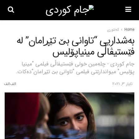
Home
کەلتوری
بەشداریی “تاوانی بێ تێڕامان” لە
فێستیڤاڵی مینیاپۆلیس
جام کوردی - چلەمین خولی فێستیڤاڵی فیلمی "مینیا
پۆلیس" میواندارێتی فیلمی "تاوانی بێ تێڕامان"دەکات.
ئایار 3, 2021