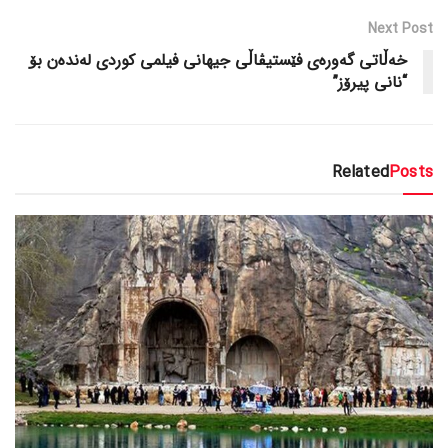
Next Post
خەڵاتی گەورەی فێستیڤاڵی جیهانی فیلمی کوردی لەندەن بۆ
“نانی پیرۆز”
Related
Posts