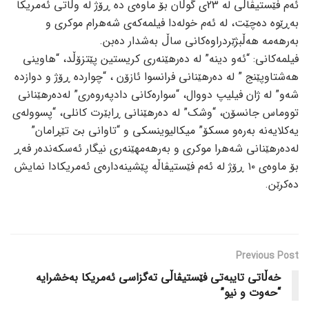
ئەم فێستیڤاڵی لە 23ی گوڵان بۆ ماوەی دە ڕۆژ لە وڵاتی ئەمریکا
بەڕێوە دەچێت، لە ئەم خولەدا فیلمەکەی شەهرام موکری و
بەرهەمە هەڵبژێردراوەکانی ساڵ بەشدار دەبن.
فیلمەکانی: “ئەو دینە” لە دەرهێنەری کریستین پێتزۆڵد، “هاوینی
هەشتاوپێنج ” لە دەرهێنانی فرانسوا ئازۆن ، “چواردە ڕۆژ و دوازدە
شەو” لە ژان فیلیپ دووال، “سوارەکانی دادپەروەری” لەدەرهێنانی
تووماس جانسۆن، “وشک” لە دەرهێنانی ڕابێرت کانلی، “پسوولەی
یەکلایەنە بەرەو مسکۆ” میکالیوینسکی و “تاوانی بێ تێڕامان”
لەدەرهێنانی شەهرا موکری و بەرهەمهێنەری نیگار ئەسکەندەر فەڕ
بۆ ماوەی ۱۰ ڕۆژ لە ئەم فێستیڤاڵە پێشینەدارەی ئەمریکادا نمایش
دەکرێن.
Previous Post
خەڵاتی تایبەتی فێستیڤاڵی تەگزاسی ئەمریکا بەخشرایە
“حەوت و نیو”