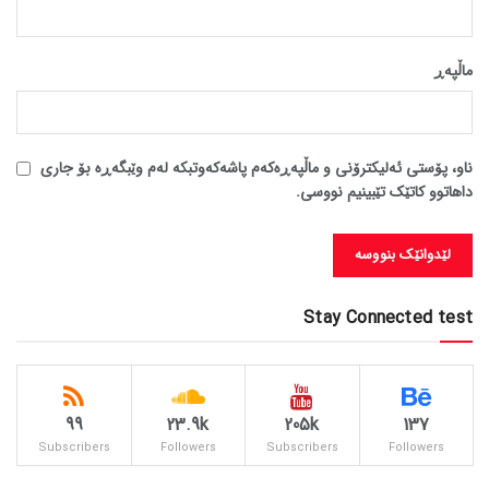
ماڵپه‌ڕ
ناو، پۆستی ئەلیکترۆنی و ماڵپەڕەکەم پاشەکەوتبکە لەم وێبگەڕە بۆ جاری
داهاتوو کاتێک تێبینیم نووسی.
Stay Connected test
99
23.9k
205k
137
Subscribers
Followers
Subscribers
Followers