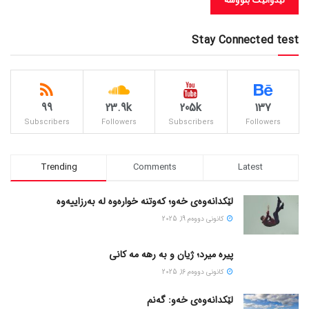
Stay Connected test
99
23.9k
205k
137
Subscribers
Followers
Subscribers
Followers
Trending
Comments
Latest
لێکدانەوەی خەو؛ کەوتنە خوارەوە لە بەرزاییەوە
كانونی دووه‌م 19, 2025
پیره میرد؛ ژیان و به رهه مه کانی
كانونی دووه‌م 16, 2025
لێکدانەوەی خەو: گەنم