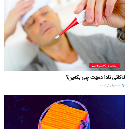
زانست و تەندرووستی
لەکاتی تادا دەبێت چی بکەین؟
حوزه‌یران 4, 2025