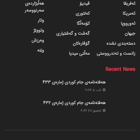
ئەفریقا
ڤیدیۆ
هەڵبژاردەی
سەرنووسەر
ئەمریکا
کەلتوری
وتار
ئەورووپا
کۆمەڵگا
وتووێژ
جیهان
گه‌شت و گه‌شتیاری
وەرزش
دسته‌بندی نشده
گۆڤاره‌کان
وێنە
زانست و تەندرووستی
مەڵتی میدیا
Recent News
هەفتەنامەی جام کوردی ژمارەی 433
ئاب 10, 2026
هەفتەنامەی جام کوردی ژمارەی 432
ته‌مموز 28, 2026