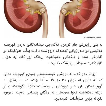
بە پێی ڕاپۆرتی جام کوردی، ئەگەرچی نیشانەکانی بەردی گورچیلە
مەترسی بۆ سەر ژیانی کەسەکە درووست ناکات بەڵام هۆکارێکە بۆ
ئازارێکی توند و تێکدانی حەوانەوە، ڕەنگە زۆر کات بە هۆی
ئازارەکەوە سەردانی پزیشک بکەیت.
زیاتر ئەو کەسانە تووشی دروستبوونی بەردی گورچیلە دەبن
کە تەمەنیان لە نێوان 30 بۆ 60 ساڵدا بێت، کە لە یەکێل لە
گورچیلەکان یان هەر دووکیان ڕوودەدات، کاتێک گرفتەکە زیاتر
درێژە دەکێشێت ئەوا بەردەکان لە ڕێگای پیسایی دەچنە دەرەوە
یان لە بۆری میزەڵداندا گیردەبن.