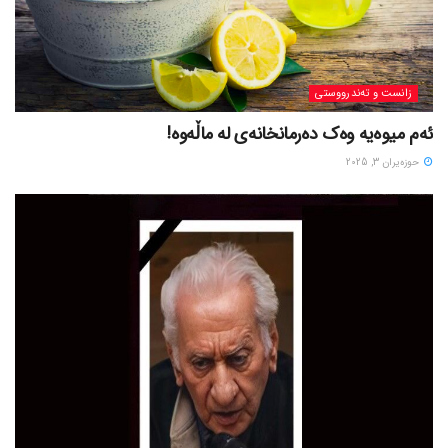
زانست و تەندرووستی
ئەم میوەیە وەک دەرمانخانەی لە ماڵەوە!
حوزه‌یران 3, 2025