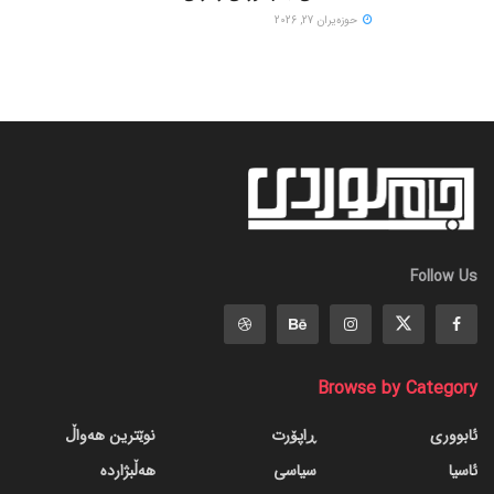
حوزه‌یران 27, 2026
Follow Us
Browse by Category
ئابووری
ڕاپۆرت
نوێترین هەواڵ
ئاسیا
سیاسی
هەڵبژاردە