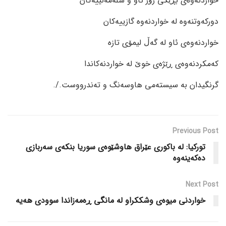
خواردنەوەی بڕێکی زۆر ئاو و شلەمەنییەکان
دورکەوتنەوە لە خواردنەوە گازییەکان
خواردنەوەی ئاو لە گەڵ لیمۆی تازە
کەمکردنەوەی ڕێژەی خوێ لە خواردنەکاندا
گرنگیدان بە سیستەمی هاوسەنگ و تەندرووست./.
Previous Post
تورکیا: لە باکوری عێراق هاوشێوەی سوریا بنکەی سەربازی
دەکەینەوە
Next Post
خواردنی میوەی وشککراو لە مانگی ڕەمەزاندا سوودی هەیە