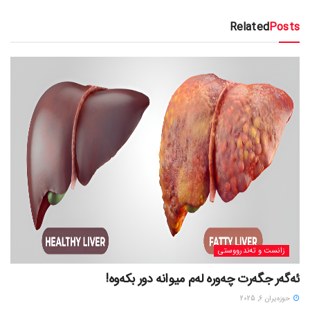
Related
Posts
زانست و تەندرووستی
ئەگەر جگەرت چەورە لەم میوانە دور بکەوە!
حوزه‌یران 6, 2025