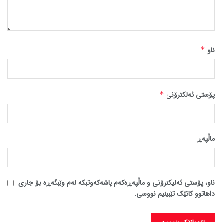
ناو
*
پۆستی ئەلکترۆنی
*
ماڵپه‌ڕ
ناو، پۆستی ئەلیکترۆنی و ماڵپەڕەکەم پاشەکەوتبکە لەم وێبگەڕە بۆ جاری
داهاتوو کاتێک تێبینیم نووسی.