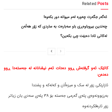
Related
Posts
ئەگەر جگەرت چەورە لەم میوانە دور بکەوە!
چەندین بیروباوەڕی باو سەبارەت بە ساردی کە زۆر هەڵەن
لەکاتی تادا دەبێت چی بکەین؟
کاتێک ئەو گرفتەش ڕوو دەدات ئەم نیشانانە لە جەستەدا ڕوو
دەدەن:
ئازارێکی زۆر لە سک و میزەڵان و کەلەکە و پشتدا
بەرزبوونەوەی پلەی گەرمی جەستە بۆ 38 پلەی سەدی یان زیاتر
زۆر ئارەقکردنەوە