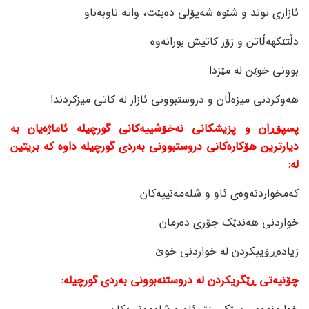
ئازاری توند و شێوە شەپۆلی دەبێت، واتە ناوبەناو
دڵتێکهەڵاتن و زۆر کاتیش بورانەوە
بوونی خوێن لە مێزدا
هەوکردنی میزەڵان و دروستبوونی ئازار لە کاتی میزکردندا
پسپۆڕان و پزیشکانی نەخۆشییەکانی گورچیلە ئاماژەیان بە
دیارترین هۆکارەکانی دروستبوونی بەردی گورچیلە داوە کە بریتین
لە:
کەمخواردنەوەی ئاو و شلەمەنییەکان
خواردنی هەندێک جۆری دەرمان
زیادەڕۆییکردن لە خواردنی خوێ
چۆنیەتی ڕێگریکردن لە دروستنەبوونی بەردی گورچیلە: