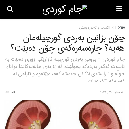
Home
زانست و تەندرووستی
چۆن بزانین بەردی گورچیلەمان
هەیە؟ چارەسەرەکەی چۆن دەبێت؟
جام کوردی – بوونی بەردی گورچیلە ئازارێکی زۆری دەبێت بە
تایبەت ئەگەر بەردەکە بجوڵێت، لە زۆربەی حاڵەتەکاندا توانای
جوڵە و ئاراستەی لاکانی جەستە کەمدەبێتەوە و ئارامی لە
کەسەکە تێکدەدات.
نیسان 30, 2021