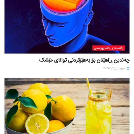
زانست و تەندرووستی
چەندین ڕاهێنان بۆ بەهێزکردنی توانای مێشک
حوزه‌یران 3, 2025