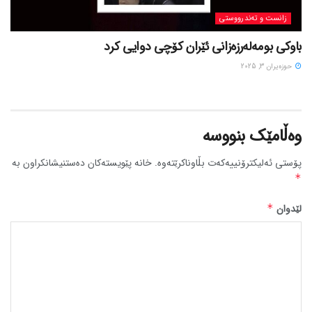
زانست و تەندرووستی
باوکی بومەلەرزەزانی ئێران کۆچی دوایی کرد
حوزه‌یران 3, 2025
وەڵامێک بنووسە
پۆستی ئەلیکترۆنییەکەت بڵاوناکرێتەوە.
خانە پێویستەکان دەستنیشانکراون بە
*
لێدوان
*