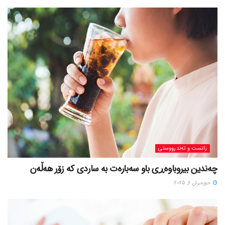
زانست و تەندرووستی
چەندین بیروباوەڕی باو سەبارەت بە ساردی کە زۆر هەڵەن
حوزه‌یران 6, 2025