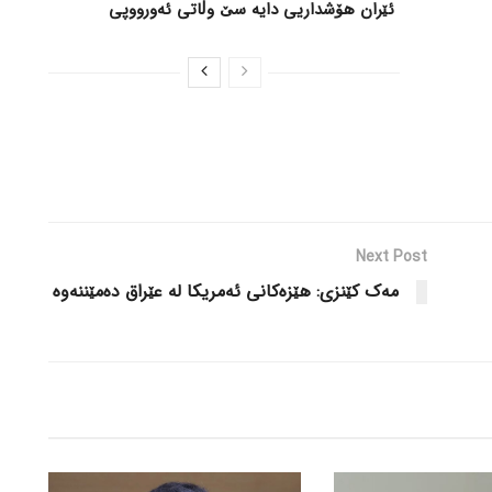
ئێران هۆشداریی دایە سێ وڵاتی ئەورووپی
Next Post
مەک کێنزی: هێزەکانی ئەمریکا لە عێراق دەمێننەوە