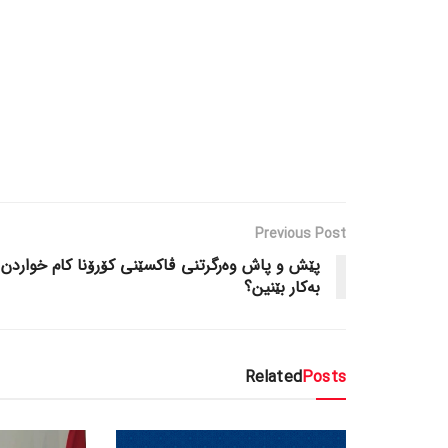
Previous Post
پێش و پاش وەرگرتنی ڤاکسێنی کۆرۆنا کام خواردن
بەکار بێنین؟
Related
Posts