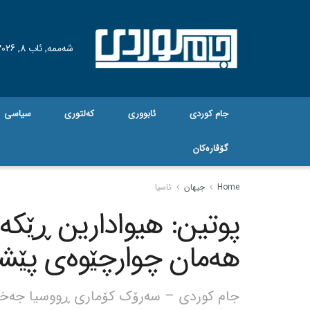
شەممە, ئاب 8, 2026
جام کوردی
ئابووری
کەلتوری
سیاسی
گۆڤاره‌کان
Home
جیهان
ئاسیا
پوتین: هیوادارین ڕێکەو
هەمان چوارچێوەی پێشو
جام کوردی – سەرۆک کۆماری ڕووسیا جەختی