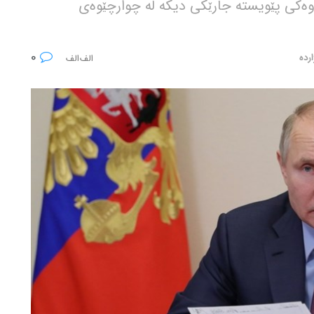
وەکی پێویستە جارێکی دیکە لە چوارچێوەی
0
ردە