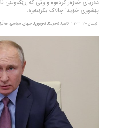
دەریای خەزەر کردەوە و وتی کە ڕێکەوتنی نا
پێشووی خۆیدا چالاک بکرێتەوە.
نیسان 30, 2021
in
ئاسیا
,
ئەمریکا
,
ئەورووپا
,
جیهان
,
سیاسی
,
هەڵبژا