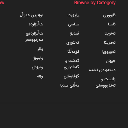
ws
Browse by Category
ئابووری
ڕاپۆرت
نوێترین هەواڵ
ئاسیا
سیاسی
هەڵبژاردە
ئەفریقا
ڤیدیۆ
هەڵبژاردەی
سەرنووسەر
ئەمریکا
کەلتوری
وتار
ئەورووپا
کۆمەڵگا
وتووێژ
جیهان
گه‌شت و
گه‌شتیاری
وەرزش
دسته‌بندی نشده
گۆڤاره‌کان
وێنە
زانست و
تەندرووستی
مەڵتی میدیا