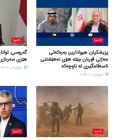
ئاسیا
ئاسیا
پزیشکیان: هیوادارین بەرەکەتی
گەروسی: توانای
جەژنی قوربان ببێتە هۆی نەهێشتنی
هێزی سەربازی 
ناسەقامگیری لە ناوچەکە
حوزه‌یران 6, 2025
حوزه‌یران 6, 2025
ئاسیا
ئاسیا