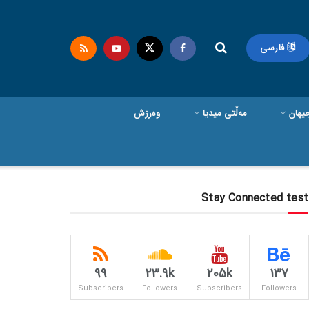
فارسی
یهان
مەڵتی میدیا
وەرزش
Stay Connected test
99
23.9k
205k
137
Subscribers
Followers
Subscribers
Followers