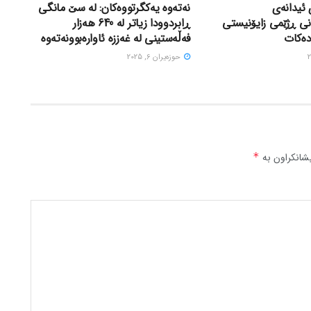
 ئیدانەی
نەتەوە یەکگرتووەکان: لە سێ مانگی
نی ڕژێمی زایۆنیستی
ڕابردوودا زیاتر لە 640 هەزار
دەکات
فەڵەستینی لە غەززە ئاوارەبوونەتەوە
حوزه‌یران 6, 2025
شانکراون بە
*