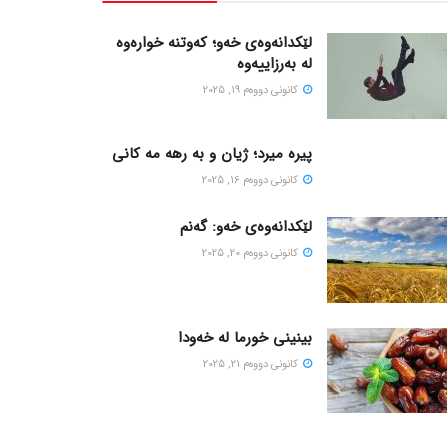
لێکدانەوەی خەو؛ کەوتنە خوارەوە
لە بەرزاییەوە
كانونی دووه‌م 19, 2025
پیره میرد؛ ژیان و به رهه مه کانی
كانونی دووه‌م 16, 2025
لێکدانەوەی خەو: گەنم
كانونی دووه‌م 20, 2025
بینینی خورما لە خەودا
كانونی دووه‌م 21, 2025