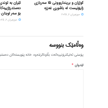
کوژران و برینداربوونی 15 سەربازی
ئێران بە توندی
زایۆنیست لە باشوری غەززە
دەستدرێژییەکا
بۆ سەر لوبنان 
حوزه‌یران 6, 2025
حوزه‌یران 6, 2025
وەڵامێک بنووسە
پۆستی ئەلیکترۆنییەکەت بڵاوناکرێتەوە.
خانە پێویستەکان دەستنی
لێدوان
*