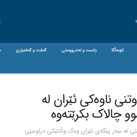
کۆمەڵگا
زانست و تەندرووستی
گه‌شت و گه‌شتیاری
ج
تنی ناوەکی ئێران لە
و چالاک بکرێتەوە
 لە سەر پێگەی ئێران وەک وڵاتێکی دراوسێی