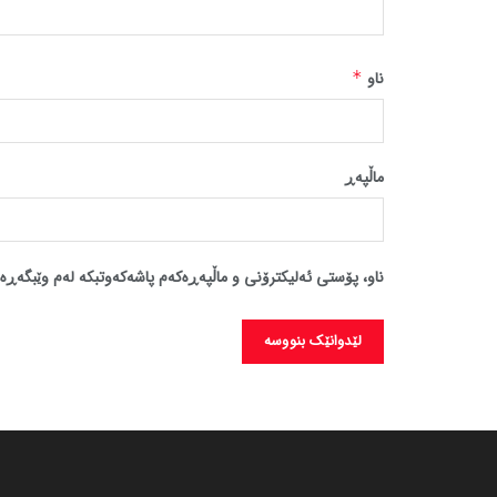
ناو
*
ماڵپه‌ڕ
ناو، پۆستی ئەلیکترۆنی و ماڵپەڕەکەم پاشەکەوتبکە لەم وێبگەڕە 