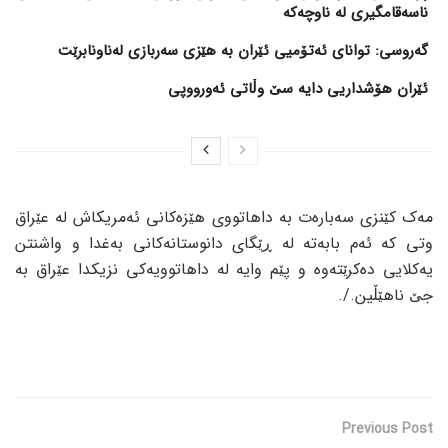
ناسەقامگیری لە ناوچەکە
گەروسی: توانای ئەتۆمیی ئێران بە هێزی سەربازی لەناونابرێت
ئێران هۆشداریی دایە سێ وڵاتی ئەورووپی
مەک کێنزی سەبارەت بە داهاتووی هێزەکانی ئەمریکاش لە عێراق
وتی کە ئەم بابەتە لە ڕێگای دانوستانەکانی بەغدا و واشنتن
یەکلایی دەکرێتەوە و پێم وایە لە داهاتوویەکی نزیکدا عێراق بە
جێ ناهێڵین./.
Previous Post