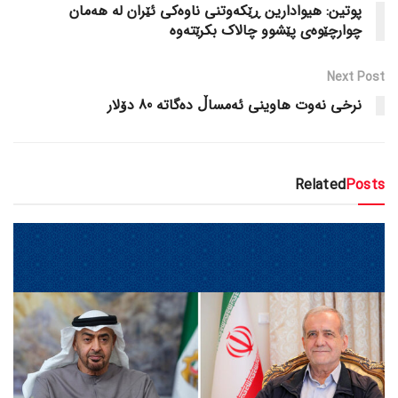
پوتین: هیوادارین ڕێکەوتنی ناوەکی ئێران لە هەمان
چوارچێوەی پێشوو چالاک بکرێتەوە
Next Post
نرخی نەوت هاوینی ئەمساڵ دەگاتە 80 دۆلار
Related
Posts