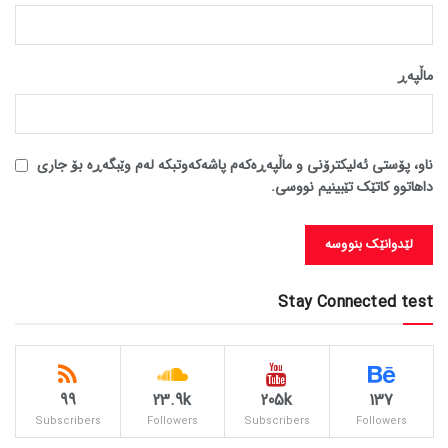
ماڵپه‌ڕ
ناو، پۆستی ئەلیکترۆنی و ماڵپەڕەکەم پاشەکەوتبکە لەم وێبگەڕە بۆ جاری
داهاتوو کاتێک تێبینیم نووسی.
Stay Connected test
99
23.9k
205k
137
Subscribers
Followers
Subscribers
Followers