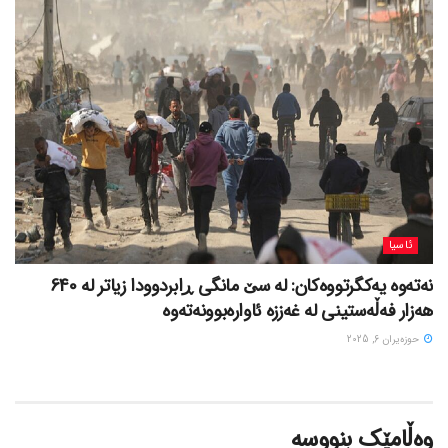
ئاسیا
نەتەوە یەکگرتووەکان: لە سێ مانگی ڕابردوودا زیاتر لە 640
هەزار فەڵەستینی لە غەززە ئاوارەبوونەتەوە
حوزه‌یران 6, 2025
وەڵامێک بنووسە