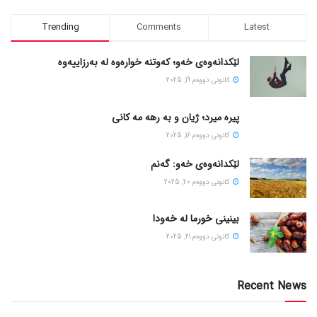
Trending
Comments
Latest
لێکدانەوەی خەو؛ کەوتنە خوارەوە لە بەرزاییەوە
كانونی دووه‌م 19, 2025
پیره میرد؛ ژیان و به رهه مه کانی
كانونی دووه‌م 16, 2025
لێکدانەوەی خەو: گەنم
كانونی دووه‌م 20, 2025
بینینی خورما لە خەودا
كانونی دووه‌م 21, 2025
Recent News