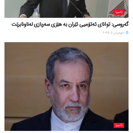
ئاسیا
گەروسی: توانای ئەتۆمیی ئێران بە هێزی سەربازی لەناونابرێت
حوزه‌یران 6, 2025
ئاسیا