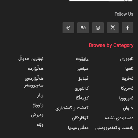
Follow Us
Browse by Category
ئابووری
ڕاپۆرت
نوێترین هەواڵ
ئاسیا
سیاسی
هەڵبژاردە
ئەفریقا
ڤیدیۆ
هەڵبژاردەی
سەرنووسەر
ئەمریکا
کەلتوری
وتار
ئەورووپا
کۆمەڵگا
وتووێژ
جیهان
گه‌شت و گه‌شتیاری
وەرزش
دسته‌بندی نشده
گۆڤاره‌کان
وێنە
زانست و تەندرووستی
مەڵتی میدیا