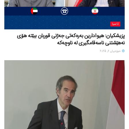
ئاسیا
پزیشکیان: هیوادارین بەرەکەتی جەژنی قوربان ببێتە هۆی
نەهێشتنی ناسەقامگیری لە ناوچەکە
حوزه‌یران 6, 2025