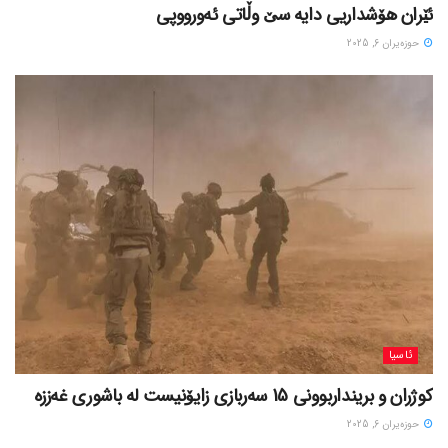
ئێران هۆشداریی دایە سێ وڵاتی ئەورووپی
حوزه‌یران 6, 2025
ئاسیا
کوژران و برینداربوونی 15 سەربازی زایۆنیست لە باشوری غەززە
حوزه‌یران 6, 2025