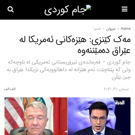
Home
جیهان
ئاسیا
مەک کێنزی: هێزەکانی ئەمریکا لە
عێراق دەمێننەوە
جام کوردی – فەرماندەی تیرۆریستانی ئەمریکی لە ناوچەکە
وتی کە پێناچێت ئەم هێزانە لە داهاتوویەکی نزیکدا عێراق بە
جێ بێڵن.
نیسان 30, 2021