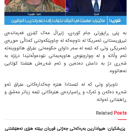
بە پێی ڕاپۆرتی جام کوردی، ژنڕاڵ مەک کێنزی فەرماندەی
تیرۆریستانی ئەمریکا لە ناوچەکە لە چاوپێکەوتنی کەناڵی حوڕەی
ئەمریکی وتی کە ئێمە لە سەر داوای حکومەتی عێراق هاتووینەتە
ئەم وڵاتە و لە چوارچێوەی هاوپەیمانی نێودەوڵەتیدا درێژە بە
شەڕی دژ بە داعش دەدەین و ئەم شەڕەش هێشتا کۆتایی
نەهاتووە.
ناوبراو وتی کە لە ئێستادا هێزە چەکدارەکانی عێراق ئەو
شەڕە دەکەن و ئەرک و ڕاسپاردەی هێزەکانی ئێمە زیاتر مەشق و
ڕاهێنانی ئەوانە.
Related
Posts
پزیشکیان: هیوادارین بەرەکەتی جەژنی قوربان ببێتە هۆی نەهێشتنی