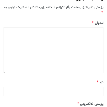
پۆستی ئەلیکترۆنییەکەت بڵاوناکرێتەوە.
خانە پێویستەکان دەستنیشانکراون بە
*
لێدوان
*
ناو
*
پۆستی ئەلکترۆنی
*