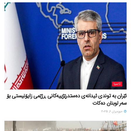
ئاسیا
ئێران بە توندی ئیدانەی دەستدرێژییەکانی ڕژێمی زایۆنیستی بۆ
سەر لوبنان دەکات
حوزه‌یران 6, 2025