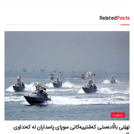
Related
Posts
ڕاپۆرت
نهێنی باڵادەستی کەشتییەکانی سوپای پاسداران لە کەنداوی