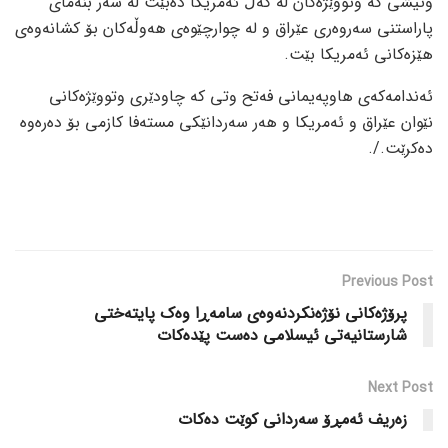
وتیشی کە وتووێژەکان لە گەڵ ئەمریکا دەبێت لە سەر بنەمای
پاراستنی سەروەری عێراق و لە چوارچێوەی هەوڵەکان بۆ کشانەوەی
هێزەکانی ئەمریکا بێت.
ئەندامەکەی هاوپەیمانی فەتح وتی کە چاودێری وتووێژەکانی
نێوان عێراق و ئەمریکا و هەر سەردانێکی مستەفا کازمی بۆ دەرەوە
دەکرێت./.
Previous Post
پرۆژەکانی نۆژەنکردنەوەی سامەڕا وەک پایتەختی
شارستانیەتی ئیسلامی دەست پێدەکات
Next Post
زەریف ئەمڕۆ سەردانی کوێت دەکات