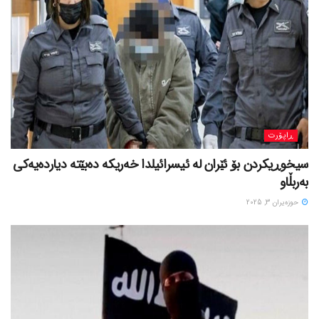
ڕاپۆرت
سیخوڕیکردن بۆ ئێران لە ئیسرائیلدا خەریکە دەبێتە دیاردەیەکی
بەربڵاو
حوزه‌یران 3, 2025