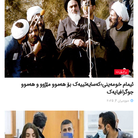
ڕاپۆرت
ئیمام خومەینی؛کەسایەتییەک بۆ هەموو مێژوو و هەموو
جوگرافیایەک
حوزه‌یران 4, 2025