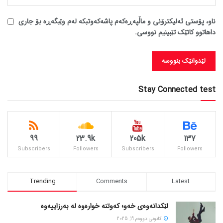
ناو، پۆستی ئەلیکترۆنی و ماڵپەڕەکەم پاشەکەوتبکە لەم وێبگەڕە بۆ جاری
داهاتوو کاتێک تێبینیم نووسی.
Stay Connected test
99
23.9k
205k
137
Subscribers
Followers
Subscribers
Followers
Trending
Comments
Latest
لێکدانەوەی خەو؛ کەوتنە خوارەوە لە بەرزاییەوە
كانونی دووه‌م 19, 2025