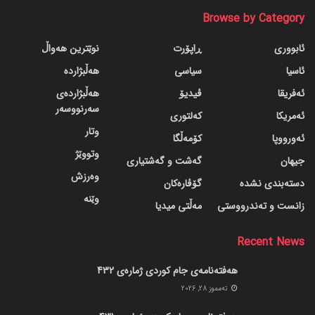
Browse by Category
ئابووری
ڕاپۆرت
نوێترین هەواڵ
ئاسیا
سیاسی
هەڵبژاردە
ئەفریقا
ڤیدیۆ
هەڵبژاردەی
سەرنووسەر
ئەمریکا
کەلتوری
وتار
ئەورووپا
کۆمەڵگا
وتووێژ
جیهان
گه‌شت و گه‌شتیاری
وەرزش
دسته‌بندی نشده
گۆڤاره‌کان
وێنە
زانست و تەندرووستی
مەڵتی میدیا
Recent News
هەفتەنامەی جام کوردی ژمارەی 432
ته‌مموز 28, 2026