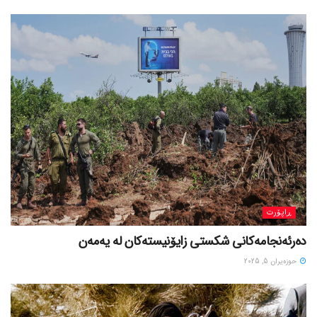
ڕاپۆرت
دەرئەنجامەکانی شکستی زایۆنیستەکان لە یەمەن
حوزه‌یران 5, 2025