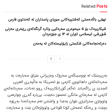
Related
Posts
نهێنی باڵادەستی کەشتییەکانی سوپای پاسداران لە کەنداوی فارس
شیکارییەک بۆ 5 میحوەری سەرەکیی وتارە گرنگەکەی ڕێبەری مەزنی
شۆڕشی ئیسلامی ئێران لە 14 ی جۆزەردان
دەرئەنجامەکانی شکستی زایۆنیستەکان لە یەمەن
بەرپرسێک لە نووسینگەی سەرۆک وەزیرانی عێراق سەبارەت بە
سەردانەکەی داهاتووی کازمی بۆ ئەمریکا بە ماڵپەڕی العربی
الجدید ی ڕاگەیاند: ئەگەر گۆڕانکارییەک ڕوو نەدات، سەردانەکەی
کازمی لە سەرەتای مانگی تەمموز دەبێت، بڕیارە گەڕی چوارەمی
وتووێژی ستراتیژی نێوان بەغدا و واشنتن لەم سەردانەدا بەڕێوە
بچێت و ڕەنگە ئەمەش کۆتا قۆناغی وتووێژەکان بێت و سەبارەت