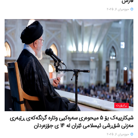
فارس
حوزه‌یران 7, 2025
ڕاپۆرت
شیکارییەک بۆ 5 میحوەری سەرەکیی وتارە گرنگەکەی ڕێبەری
مەزنی شۆڕشی ئیسلامی ئێران لە 14 ی جۆزەردان
حوزه‌یران 6, 2025