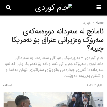
Home
ڕاپۆرت
ئامانج لە سەردانە دووەمەکەی
سەرۆک وەزیرانی عێراق بۆ ئەمریکا
چییە؟
جام کوردی – بەرپرسێکی عێراقی سەبارەت بە سەردانی
داهاتووی سەرۆک وەزیرانی ئەم وڵاتە بۆ ئەمریکا وتی کە لەو
سەردانەدا گەڕی چوارەمی وتووێژی ستراتیژی نێوان بەغدا و
واشنتن بەڕێوە دەچێت.
ئایار 2, 2021