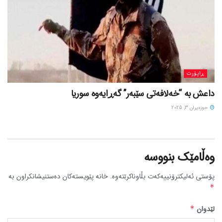
ڕاپۆرت
داعش بە “خەلافەتی سێبەر” گەڕایەوە سوریا
حوزه‌یران 3, 2025
وەڵامێک بنووسە
پۆستی ئەلیکترۆنییەکەت بڵاوناکرێتەوە.
خانە پێویستەکان دەستنیشانکراون بە
*
لێدوان
*