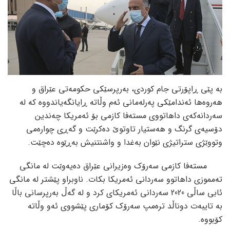
بە پێی ڕاپۆرتی جام کوردی، بەرپرسێکی حکومەتی عێراق و
هەروەها ئەندامێکی پەرلەمانی ئەم وڵاتە ڕایانگەیاندووە کە لە
سەردانەکەی داهاتووی مستەفا کازمی بۆ ئەمریکا چەندین
دۆسیەی گرنگ و هەستیار تاوتوێ دەکرێت و گەڕی چوارەمی
وتووێژی ستراتیژی نێوان بەغدا و واشنتنیش بەڕێوە دەچێت.
مستەفا کازمی سەرۆک وەزیرانی عێراق دەیەوێت لە مانگی
تەمموزی داهاتوو سەردانی ئەمریکا بکات. ناوبراو پێشتر لە مانگی
ئابی ساڵی 2020 سەردانی ئەمریکای کرد و لە گەڵ بەرپرسانی باڵا
بە تایبەت دوناڵد ترەمپ سەرۆک کۆماری پێشووی ئەو وڵاتە
کۆبووە.