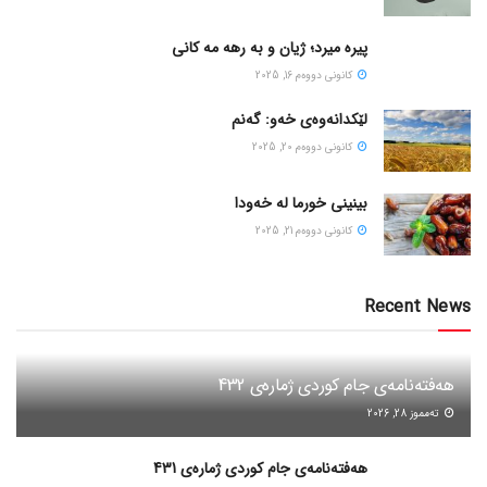
پیره میرد؛ ژیان و به رهه مه کانی
كانونی دووه‌م 16, 2025
لێکدانەوەی خەو: گەنم
كانونی دووه‌م 20, 2025
بینینی خورما لە خەودا
كانونی دووه‌م 21, 2025
Recent News
هەفتەنامەی جام کوردی ژمارەی 432
ته‌مموز 28, 2026
هەفتەنامەی جام کوردی ژمارەی 431