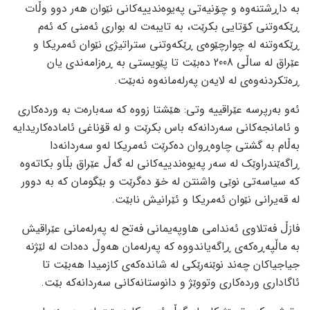
بە داڕشتنەوە و چۆنیەتی پەیوەندییەکانی نێوان هەر دوو وڵات
ڕێکەوتنی کۆتایی بکرێت، بە تایبەت لە بواری ئەمنی کە ئەم
ڕێکەوتنە لە چوارچێوەی ڕێکەوتنی ستراتیژی نێوان ئەمریکا و
عێراق لە ساڵی 2008 دەبێت تا پێویستی بە ڕەزامەندی یان
ڕەتکردنەوەی لە لایەن پەرلەمانەوە نەبێت.
ئەو بەرپرسە عێراقییە وتی: هێشتا زووە کە سەبارەت بە وردەکاری
و ئامانجەکانی سەردانەکە باس بکرێت و لە قۆناغی ئامادەکاریدایە
بەڵام بە گشتی چاوەڕوان دەکرێت ئەمریکا لەو سەردانەدا
ڕاگەێندراوێک لە سەر پەیوەندییەکانی لە گەڵ عێراق بڵاو بکاتەوە
کە سیاسەتی نوێی واشنتن لە خۆ دەگرێت و بێگومان کە بە دوور
لە قەیرانی نێوان ئەمریکا و ئێرانیش نابێت.
فازڵ فەتلاوی ئەندامی هاوپەیمانی فەتح لە پەرلەمانی عێراقیش
بە ماڵپەڕەکەی ڕاگەیاندووە کە پەرلەمان هەوڵ دەدات لە لێژنە
جیاجیاکان چەند نوێنەرێکی لە شاندەکەی کازمیدا هەبێت تا
ئاگاداری وردەکاری وتووێژ و دانوستانەکانی سەردانەکە بێت.