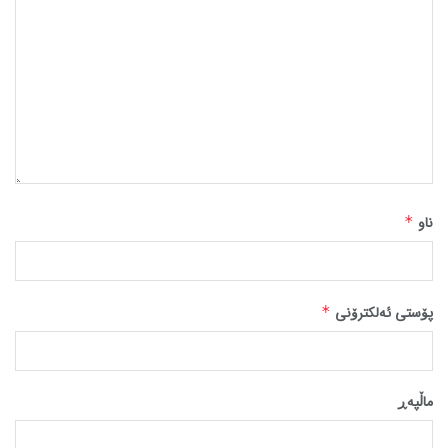
ناو
*
پۆستی ئەلکترۆنی
*
ماڵپه‌ڕ