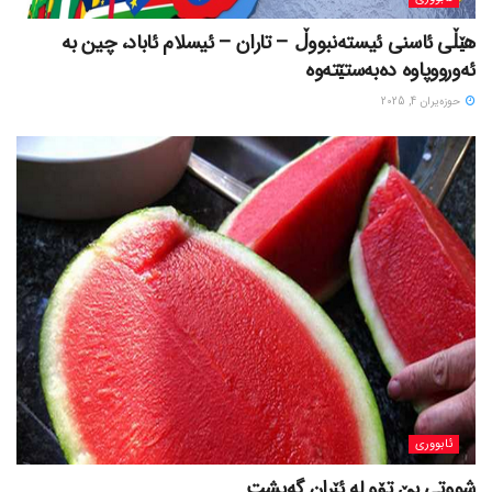
هێڵی ئاسنی ئیستەنبووڵ – تاران – ئیسلام ئاباد، چین بە
ئەورووپاوە دەبەستێتەوە
حوزه‌یران 4, 2025
ئابووری
شووتی بێ تۆو لە ئێران گەیشت