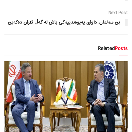
Next Post
بن سەلمان: داوای پەیوەندییەکی باش لە گەڵ ئێران دەکەین
Related
Posts