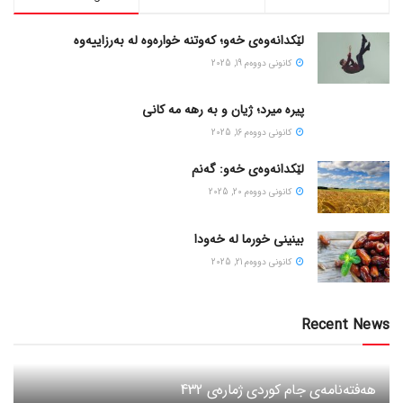
لێکدانەوەی خەو؛ کەوتنە خوارەوە لە بەرزاییەوە
كانونی دووه‌م 19, 2025
پیره میرد؛ ژیان و به رهه مه کانی
كانونی دووه‌م 16, 2025
لێکدانەوەی خەو: گەنم
كانونی دووه‌م 20, 2025
بینینی خورما لە خەودا
كانونی دووه‌م 21, 2025
Recent News
هەفتەنامەی جام کوردی ژمارەی 432