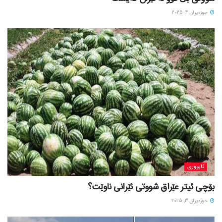
حوزه‌یران 4, 2025
ئابووری
بۆچی ئیتر عێراق شووتی ئێرانی ناوێت؟
حوزه‌یران 3, 2025