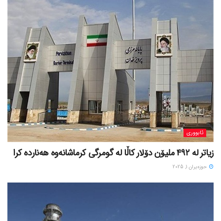
ئابووری
زیاتر لە ٤٩٢ ملیۆن دۆلار کاڵا لە گومرگی کرماشانەوە هەناردە کرا
حوزه‌یران 1, 2025