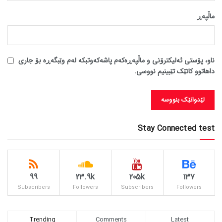
ماڵپه‌ڕ
ناو، پۆستی ئەلیکترۆنی و ماڵپەڕەکەم پاشەکەوتبکە لەم وێبگەڕە بۆ جاری
داهاتوو کاتێک تێبینیم نووسی.
Stay Connected test
99
23.9k
205k
137
Subscribers
Followers
Subscribers
Followers
Trending
Comments
Latest