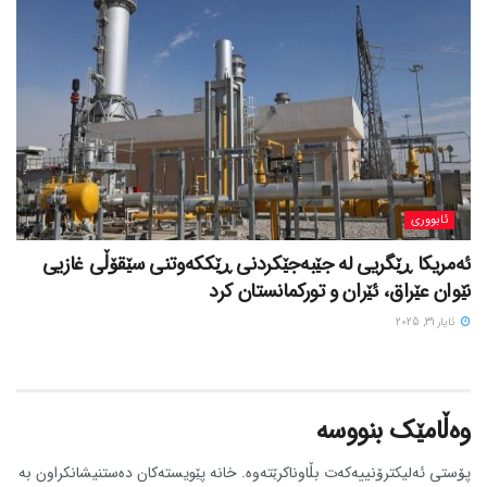
ئابووری
ئەمریکا ڕێگریی لە جێبەجێکردنی ڕێککەوتنی سێقۆڵی غازیی
نێوان عێراق، ئێران و تورکمانستان کرد
ئایار 31, 2025
وەڵامێک بنووسە
پۆستی ئەلیکترۆنییەکەت بڵاوناکرێتەوە.
خانە پێویستەکان دەستنیشانکراون بە