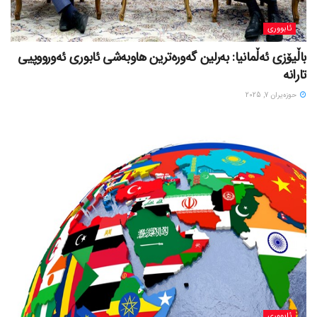
ئابووری
باڵیۆزی ئەڵمانیا: بەرلین گەورەترین هاوبەشی ئابوری ئەورووپیی
تارانە
حوزه‌یران 7, 2025
ئابووری