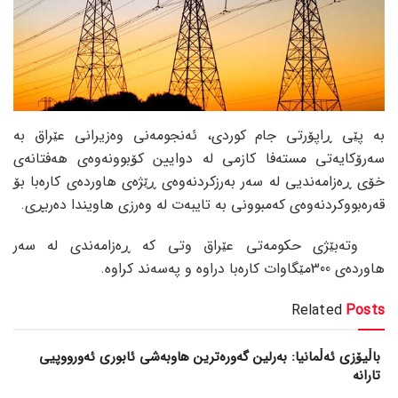
بە پێی ڕاپۆرتی جام کوردی، ئەنجومەنی وەزیرانی عێراق بە
سەرۆکایەتی مستەفا کازمی لە دوایین کۆبوونەوەی هەفتانەی
خۆی ڕەزامەندیی لە سەر بەرزکردنەوەی ڕێژەی هاوردەی کارەبا بۆ
قەرەبووکردنەوەی کەمبوونی بە تایبەت لە وەرزی هاویندا دەربڕی.
وتەبێژی حکومەتی عێراق وتی کە ڕەزامەندی لە سەر
هاوردەی 300مێگاوات کارەبا دراوە و پەسەند کراوە.
Related
Posts
باڵیۆزی ئەڵمانیا: بەرلین گەورەترین هاوبەشی ئابوری ئەورووپیی
تارانە