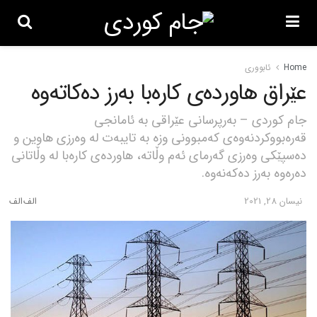
Home
ئابووری
عێراق هاوردەی کارەبا بەرز دەکاتەوە
جام کوردی – بەرپرسانی عێراقی بە ئامانجی
قەرەبووکردنەوەی کەمبوونی وزە بە تایبەت لە وەرزی هاوین و
دەسپێکی وەرزی گەرمای ئەم وڵاتە، هاوردەی کارەبا لە وڵاتانی
دەرەوە بەرز دەکەنەوە.
نیسان 28, 2021