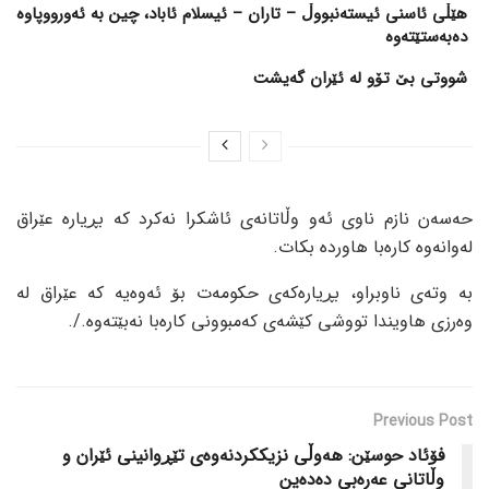
هێڵی ئاسنی ئیستەنبووڵ – تاران – ئیسلام ئاباد، چین بە ئەورووپاوە
دەبەستێتەوە
شووتی بێ تۆو لە ئێران گەیشت
حەسەن نازم ناوی ئەو وڵاتانەی ئاشکرا نەکرد کە بڕیارە عێراق
لەوانەوە کارەبا هاوردە بکات.
بە وتەی ناوبراو، بڕیارەکەی حکومەت بۆ ئەوەیە کە عێراق لە
وەرزی هاویندا تووشی کێشەی کەمبوونی کارەبا نەبێتەوە./.
Previous Post
فۆئاد حوسێن: هەوڵی نزیککردنەوەی تێڕوانینی ئێران و
وڵاتانی عەرەبی دەدەین