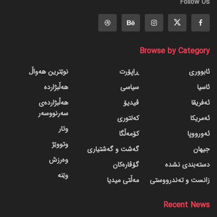
Follow Us
Browse by Category
ئابووری
ڕاپۆرت
نوێترین هەواڵ
ئاسیا
سیاسی
هەڵبژاردە
ئەفریقا
ڤیدیۆ
هەڵبژاردەی
سەرنووسەر
ئەمریکا
کەلتوری
وتار
ئەورووپا
کۆمەڵگا
وتووێژ
جیهان
گه‌شت و گه‌شتیاری
وەرزش
دسته‌بندی نشده
گۆڤاره‌کان
وێنە
زانست و تەندرووستی
مەڵتی میدیا
Recent News