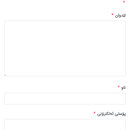
*
لێدوان
*
ناو
*
پۆستی ئەلکترۆنی
*