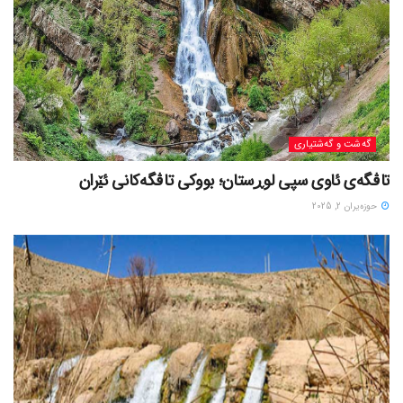
گه‌شت و گه‌شتیاری
تاڤگەی ئاوی سپی لوڕستان؛ بووکی تاڤگەکانی ئێران
حوزه‌یران 2, 2025