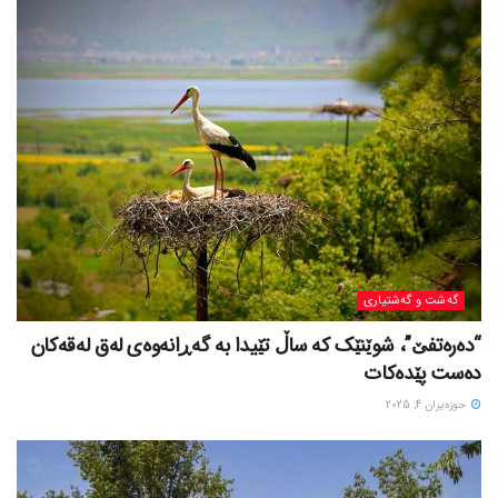
گه‌شت و گه‌شتیاری
“دەرەتفێ”، شوێنێک کە ساڵ تێیدا بە گەڕانەوەی لەق لەقەکان
دەست پێدەکات
حوزه‌یران 4, 2025