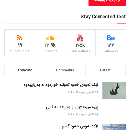
Stay Connected test
99
23.9k
205k
137
Subscribers
Followers
Subscribers
Followers
Trending
Comments
Latest
لێکدانەوەی خەو؛ کەوتنە خوارەوە لە بەرزاییەوە
كانونی دووه‌م 19, 2025
پیره میرد؛ ژیان و به رهه مه کانی
كانونی دووه‌م 16, 2025
لێکدانەوەی خەو: گەنم