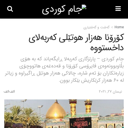
Home
گه‌شت و گه‌شتیاری
کۆرۆنا هەزار هوتێلی کەربەلای
داخستووە
جام کوردی – پارێزگاری کەربەلا ڕایگەیاند کە بە هۆی
بڵاوبوونەوەی ڤایرۆسی کۆرۆنا و قەدەغەی هاتووچۆی
زیارەتکاران بۆ ئەم شارە، چالاکی هەزار هوتێل ڕاگیراوە و زیاتر
لە 60 هەزار کرێکاریش بێکار بوون.
نیسان 27, 2021