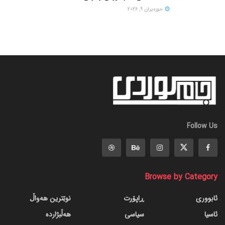
حوزه‌یران 9, 2026
Follow Us
Browse by Category
ئابووری
ڕاپۆرت
نوێترین هەواڵ
ئاسیا
سیاسی
هەڵبژاردە