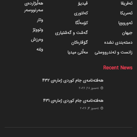
ئەفریقا
ڤیدیۆ
هەڵبژاردەی
سەرنووسەر
ئەمریکا
کەلتوری
وتار
ئەورووپا
کۆمەڵگا
وتووێژ
جیهان
گه‌شت و گه‌شتیاری
وەرزش
دسته‌بندی نشده
گۆڤاره‌کان
وێنە
زانست و تەندرووستی
مەڵتی میدیا
Recent News
هەفتەنامەی جام کوردی ژمارەی 432
ته‌مموز 28, 2026
هەفتەنامەی جام کوردی ژمارەی 431
ته‌مموز 14, 2026