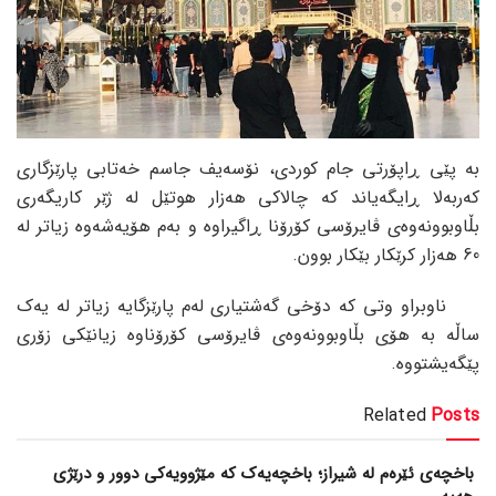
بە پێی ڕاپۆرتی جام کوردی، نۆسەیف جاسم خەتابی پارێزگاری
کەربەلا ڕایگەیاند کە چالاکی هەزار هوتێل لە ژێر کاریگەری
بڵاوبوونەوەی ڤایرۆسی کۆرۆنا ڕاگیراوە و بەم هۆیەشەوە زیاتر لە
60 هەزار کرێکار بێکار بوون.
ناوبراو وتی کە دۆخی گەشتیاری لەم پارێزگایە زیاتر لە یەک
ساڵە بە هۆی بڵاوبوونەوەی ڤایرۆسی کۆرۆناوە زیانێکی زۆری
پێگەیشتووە.
Related
Posts
باخچەی ئێرەم لە شیراز؛ باخچەیەک کە مێژوویەکی دوور و درێژی