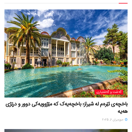
گه‌شت و گه‌شتیاری
باخچەی ئێرەم لە شیراز؛ باخچەیەک کە مێژوویەکی دوور و درێژی
هەیە
حوزه‌یران 6, 2025