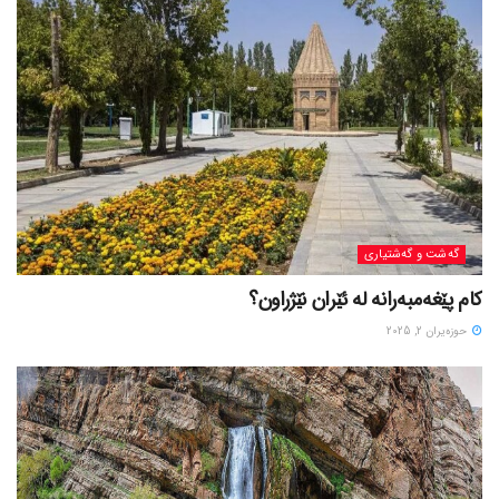
گه‌شت و گه‌شتیاری
کام پێغەمبەرانە لە ئێران نێژراون؟
حوزه‌یران 2, 2025