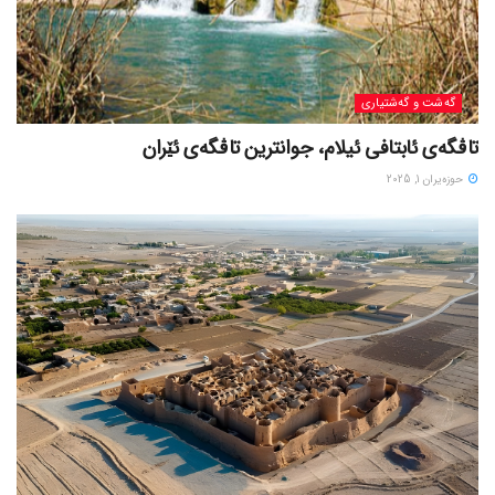
گه‌شت و گه‌شتیاری
تاڤگەی ئابتافی ئیلام، جوانترین تاڤگەی ئێران
حوزه‌یران 1, 2025