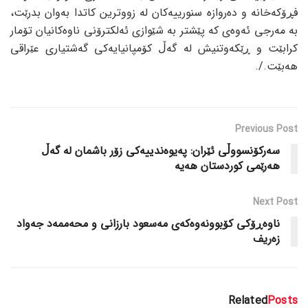
فڕۆکەخانە و دەروازە سنورییەکان لە زووترین کاتدا بەوان بدرێت،
بە مەرجی ئەوەی کە پێشتر بە شێوازی ئەلکترۆنی ناوەکانیان تۆمار
کرابێت و ڕێکەوتنیش لە گەڵ کۆمپانیایەکی گەشتیاری عێراقی
هەبێت./.
Previous Post
سەرکۆنسووڵی ئێران: پەیوەندییەکی زۆر باشمان لە گەڵ
هەرێمی کوردستان هەیە
Next Post
ناوەڕۆکی کۆبوونەوەکەی مەسعود بارزانی و محەممەد جەواد
زەریف
Related
Posts