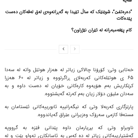
هەیە
“دەرەتفێ”، شوێنێک کە ساڵ تێیدا بە گەڕانەوەی لەق لەقەکان دەست
پێدەکات
کام پێغەمبەرانە لە ئێران نێژراون؟
خەتابی وتی: کۆرۆنا چالاکی زیاتر لە هەزار هوتێل واتە لە سەدا
65 ی هوتێلەکانی کەربەلای ڕاگرتووە و زیاتر لە 60 هەزرا
کرێکاریش بەم هۆیەوە کارەکانی خۆیان لە دەست داوە و بە
سەدان ملیۆن دۆلار زیان بەم کەرتە گەیشتووە.
پارێزگاری کەربەلا وتی کە نیگەرانییە ئابورییەکانی ئێستامان بە
مستەفا کازمی سەرۆک وەزیرانی عێراق گەیاندووە.
ناوبراو وتی کە بڕیارمان داوە پێدانی ڤێزە بە گرووپە
گەشتیارییەکانی زیاتر لە دە کەس بە ئاسانکاری تەواو بێت و لە