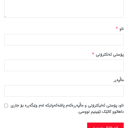
ناو
*
پۆستی ئەلکترۆنی
*
ماڵپه‌ڕ
ناو، پۆستی ئەلیکترۆنی و ماڵپەڕەکەم پاشەکەوتبکە لەم وێبگەڕە بۆ جاری
داهاتوو کاتێک تێبینیم نووسی.