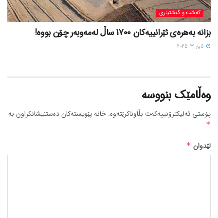
گه‌شت و گه‌شتیاری
بزانه بەهرەی ئێرانییەکان 1700 ساڵ لەمەوبەر چۆن بووه!
ئایار 31, 2025
وەڵامێک بنووسە
پۆستی ئەلیکترۆنییەکەت بڵاوناکرێتەوە.
خانە پێویستەکان دەستنیشانکراون بە
*
لێدوان
*