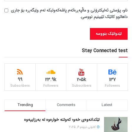
ناو، پۆستی ئەلیکترۆنی و ماڵپەڕەکەم پاشەکەوتبکە لەم وێبگەڕە بۆ جاری
داهاتوو کاتێک تێبینیم نووسی.
Stay Connected test
99
23.9k
205k
137
Subscribers
Followers
Subscribers
Followers
Trending
Comments
Latest
لێکدانەوەی خەو؛ کەوتنە خوارەوە لە بەرزاییەوە
كانونی دووه‌م 19, 2025