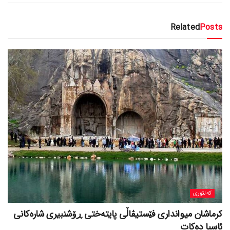
Related
Posts
کەلتوری
کرماشان میوانداری فێستیڤاڵی پایتەختی ڕۆشنبیری شارەکانی
ئاسیا دەکات