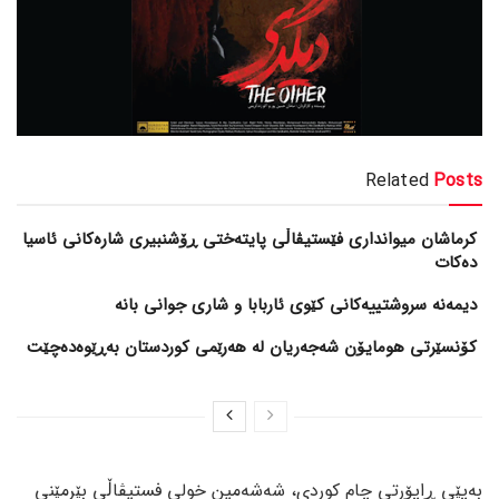
Related
Posts
کرماشان میوانداری فێستیڤاڵی پایتەختی ڕۆشنبیری شارەکانی ئاسیا
دەکات
کۆنسێرتی هومایۆن شەجەریان لە هەرێمی کوردستان بەڕێوەدەچێت
بەپێی ڕاپۆرتی چام کوردی، شەشەمین خولی فستیڤاڵی بێرمێنی