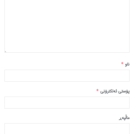
ناو
*
پۆستی ئەلکترۆنی
*
ماڵپه‌ڕ