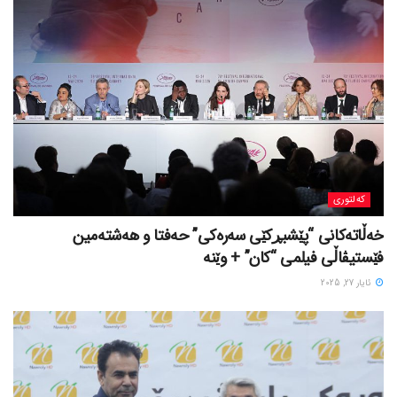
کەلتوری
خه‌ڵاته‌کانی “پێشبڕکێی سه‌ره‌کی” حه‌فتا و هه‌شته‌مین
فێستیڤاڵی فیلمی “کان” + وێنە
ئایار 27, 2025