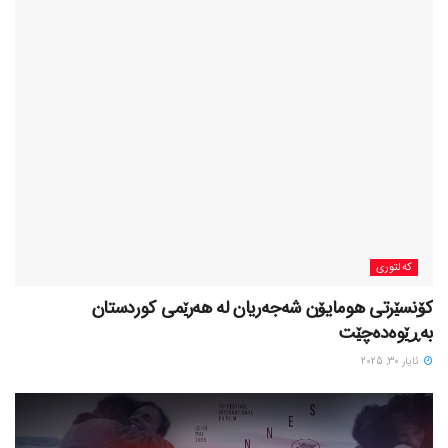
کەلتوری
کۆنسێرتی هومایۆن شەجەریان لە هەرێمی کوردستان
بەڕێوەدەچێت
ئایار 30, 2025