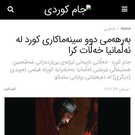
Home
کەلتوری
بەرهەمی دوو سینەماکاری کورد لە
ئەڵمانیا خەڵات کرا
جام کورد- خەڵاتی تایبەتی لیژنەی بڕیاردەرانی شەشەمین
فستیڤاڵی بێرمێنی ئەڵمانیا بەخشرایە کورتە فیلمی ئەویدی
(دیگری) لە دەرهێنانی برایانی سامکۆ.
نیسان 27, 2021