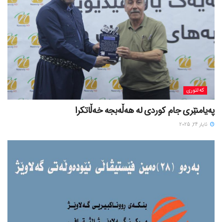
کەلتوری
پەیامنێری جام کوردی لە ھەڵەبجە خەڵاتکرا
ئایار 24, 2025