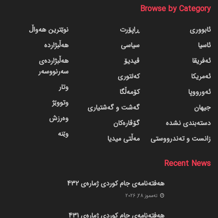
Browse by Category
ئابووری
ڕاپۆرت
نوێترین هەواڵ
ئاسیا
سیاسی
هەڵبژاردە
ئەفریقا
ڤیدیۆ
هەڵبژاردەی
سەرنووسەر
ئەمریکا
کەلتوری
وتار
ئەورووپا
کۆمەڵگا
وتووێژ
جیهان
گه‌شت و گه‌شتیاری
وەرزش
دسته‌بندی نشده
گۆڤاره‌کان
وێنە
زانست و تەندرووستی
مەڵتی میدیا
Recent News
هەفتەنامەی جام کوردی ژمارەی 432
ته‌مموز 28, 2026
هەفتەنامەی جام کوردی ژمارەی 431