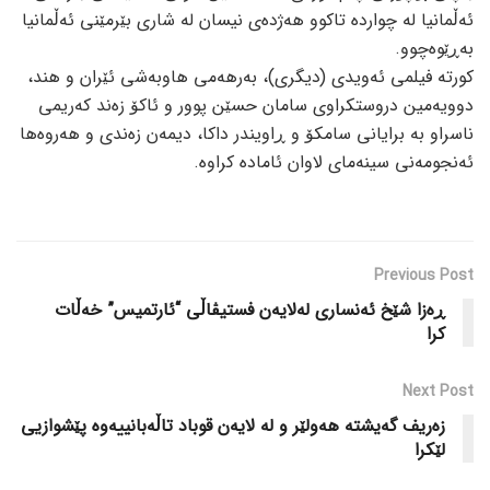
ئەڵمانیا لە چواردە تاکوو هەژدەی نیسان لە شاری بێرمێنی ئەڵمانیا
بەڕێوەچوو.
کورتە فیلمی ئەویدی (دیگری)، بەرهەمی هاوبەشی ئێران و هند،
دوویەمین دروستکراوی سامان حسێن پوور و ئاکۆ زەند کەریمی
ناسراو بە برایانی سامکۆ و ڕاویندر داکا، دیمەن زەندی و هەروەها
ئەنجومەنی سینەمای لاوان ئامادە کراوە.
Previous Post
ڕەزا شێخ ئەنساری لەلایەن فستیڤاڵی “ئارتمیس” خەڵات
کرا
Next Post
زەریف گەیشتە هەولێر و لە لایەن قوباد تاڵەبانییەوە پێشوازیی
لێکرا