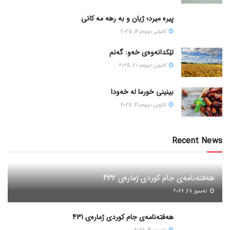
پیره میرد؛ ژیان و به رهه مه کانی
كانونی دووه‌م 16, 2025
لێکدانەوەی خەو: گەنم
كانونی دووه‌م 20, 2025
بینینی خورما لە خەودا
كانونی دووه‌م 21, 2025
Recent News
هەفتەنامەی جام کوردی ژمارەی 432
ته‌مموز 28, 2026
هەفتەنامەی جام کوردی ژمارەی 431