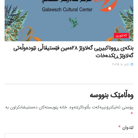
کەلتوری
بنکەی ڕووناکبیریی گەلاوێژ ٢٨ەمین فێستیڤاڵی نێودەوڵەتی
گەلاوێژ ڕێکدەخات
ئایار 10, 2025
وەڵامێک بنووسە
پۆستی ئەلیکترۆنییەکەت بڵاوناکرێتەوە.
خانە پێویستەکان دەستنیشانکراون بە
*
لێدوان
*