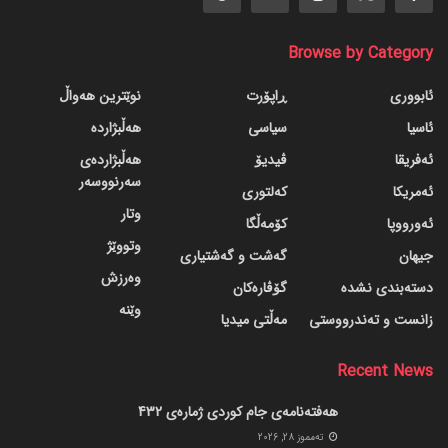
Browse by Category
ئابووری
ڕاپۆرت
نوێترین هەواڵ
ئاسیا
سیاسی
هەڵبژاردە
ئەفریقا
ڤیدیۆ
هەڵبژاردەی
سەرنووسەر
ئەمریکا
کەلتوری
وتار
ئەورووپا
کۆمەڵگا
وتووێژ
جیهان
گه‌شت و گه‌شتیاری
وەرزش
دسته‌بندی نشده
گۆڤاره‌کان
وێنە
زانست و تەندرووستی
مەڵتی میدیا
Recent News
هەفتەنامەی جام کوردی ژمارەی 432
ته‌مموز 28, 2026