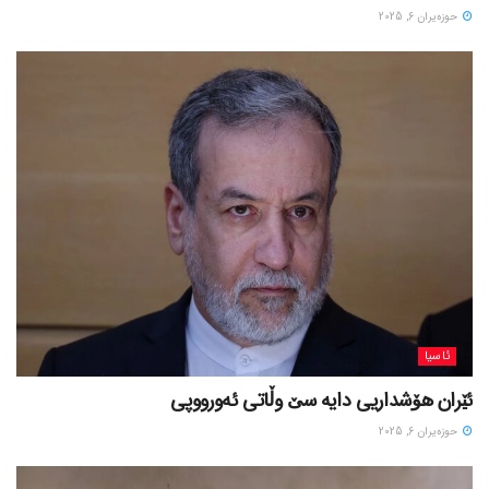
حوزه‌یران 6, 2025
ئاسیا
ئێران هۆشداریی دایە سێ وڵاتی ئەورووپی
حوزه‌یران 6, 2025