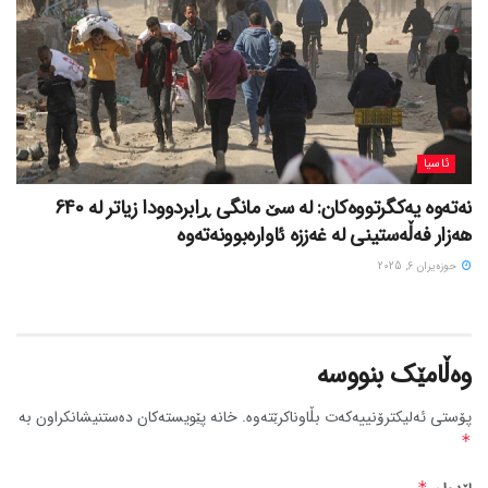
ئاسیا
نەتەوە یەکگرتووەکان: لە سێ مانگی ڕابردوودا زیاتر لە 640
هەزار فەڵەستینی لە غەززە ئاوارەبوونەتەوە
حوزه‌یران 6, 2025
وەڵامێک بنووسە
پۆستی ئەلیکترۆنییەکەت بڵاوناکرێتەوە.
خانە پێویستەکان دەستنیشانکراون بە
*
*