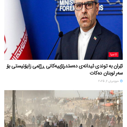
ئاسیا
ئێران بە توندی ئیدانەی دەستدرێژییەکانی ڕژێمی زایۆنیستی بۆ
سەر لوبنان دەکات
حوزه‌یران 6, 2025