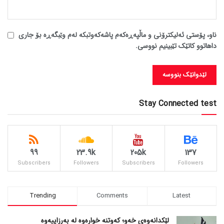
ناو، پۆستی ئەلیکترۆنی و ماڵپەڕەکەم پاشەکەوتبکە لەم وێبگەڕە بۆ جاری
داهاتوو کاتێک تێبینیم نووسی.
Stay Connected test
99
23.9k
205k
137
Subscribers
Followers
Subscribers
Followers
Trending
Comments
Latest
لێکدانەوەی خەو؛ کەوتنە خوارەوە لە بەرزاییەوە