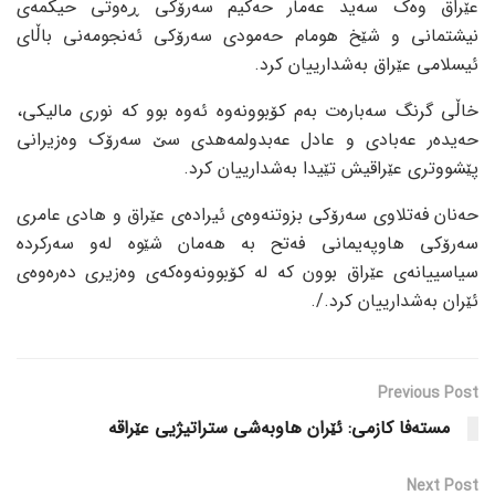
عێراق وەک سەید عەمار حەکیم سەرۆکی ڕەوتی حیکمەی
نیشتمانی و شێخ هومام حەمودی سەرۆکی ئەنجومەنی باڵای
ئیسلامی عێراق بەشدارییان کرد.
خاڵی گرنگ سەبارەت بەم کۆبوونەوە ئەوە بوو کە نوری مالیکی،
حەیدەر عەبادی و عادل عەبدولمەهدی سێ سەرۆک وەزیرانی
پێشووتری عێراقیش تێیدا بەشدارییان کرد.
حەنان فەتلاوی سەرۆکی بزوتنەوەی ئیرادەی عێراق و هادی عامری
سەرۆکی هاوپەیمانی فەتح بە هەمان شێوە لەو سەرکردە
سیاسییانەی عێراق بوون کە لە کۆبوونەوەکەی وەزیری دەرەوەی
ئێران بەشدارییان کرد./.
Previous Post
مستەفا کازمی: ئێران هاوبەشی ستراتیژیی عێراقە
Next Post