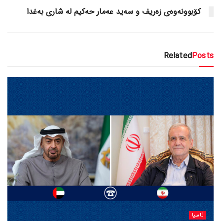
کۆبوونەوەی زەریف و سەید عەمار حەکیم لە شاری بەغدا
Related
Posts
ئاسیا