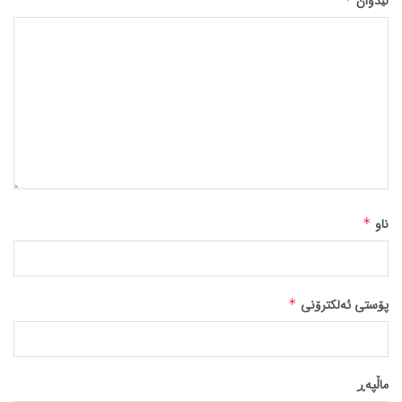
لێدوان
ناو
*
پۆستی ئەلکترۆنی
*
ماڵپه‌ڕ