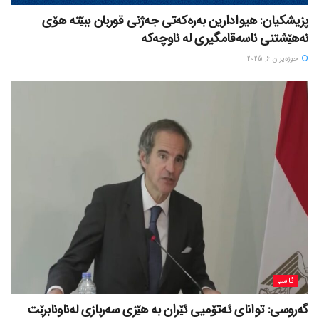
پزیشکیان: هیوادارین بەرەکەتی جەژنی قوربان ببێتە هۆی
نەهێشتنی ناسەقامگیری لە ناوچەکە
حوزه‌یران 6, 2025
ئاسیا
گەروسی: توانای ئەتۆمیی ئێران بە هێزی سەربازی لەناونابرێت