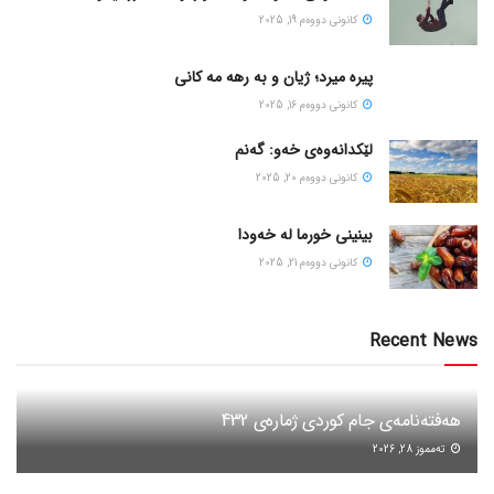
كانونی دووه‌م 19, 2025
پیره میرد؛ ژیان و به رهه مه کانی
كانونی دووه‌م 16, 2025
لێکدانەوەی خەو: گەنم
كانونی دووه‌م 20, 2025
بینینی خورما لە خەودا
كانونی دووه‌م 21, 2025
Recent News
هەفتەنامەی جام کوردی ژمارەی 432
ته‌مموز 28, 2026