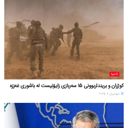
ئاسیا
کوژران و برینداربوونی 15 سەربازی زایۆنیست لە باشوری غەززە
حوزه‌یران 6, 2025