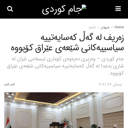
Home
جیهان
ئاسیا
زەریف لە گەڵ کەسایەتییە
سیاسییەکانی شێعەی عێراق کۆبووە
جام کوردی – وەزیری دەرەوەی کۆماری ئیسلامی ئێران لە
شاری بەغدا لە گەڵ کەسایەتییە سیاسییەکانی شێعەی عێراق
کۆبووە.
نیسان 26, 2021