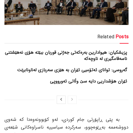
Related
Posts
پزیشکیان: هیوادارین بەرەکەتی جەژنی قوربان ببێتە هۆی نەهێشتنی
ناسەقامگیری لە ناوچەکە
گەروسی: توانای ئەتۆمیی ئێران بە هێزی سەربازی لەناونابرێت
ئێران هۆشداریی دایە سێ وڵاتی ئەورووپی
بە پێی ڕاپۆرتی جام کوردی، لەو کۆبوونەوەدا کە شەوی
دووشەممە بەڕێوەچوو، سەرکردە سیاسییە ناسراوەکانی شێعەی