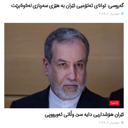
گەروسی: توانای ئەتۆمیی ئێران بە هێزی سەربازی لەناونابرێت
حوزه‌یران 6, 2025
ئاسیا
ئێران هۆشداریی دایە سێ وڵاتی ئەورووپی
حوزه‌یران 6, 2025