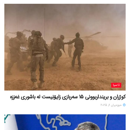
ئاسیا
کوژران و برینداربوونی 15 سەربازی زایۆنیست لە باشوری غەززە
حوزه‌یران 6, 2025