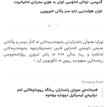
گەروسی: توانای ئەتۆمیی ئێران بە هێزی سەربازی لەناونابرێت
ئێران هۆشداریی دایە سێ وڵاتی ئەورووپی
تورکیا هەوڵی باشترکردنی پەیوەندییەکانی لە گەڵ میسر و وڵاتانی
عەرەبی ناوچەی کەنداوی فارس دەستپێکردووە. پەیوەندییەکانی
ئەنکەرە و ڕیاز ساڵی 2018 لە پاش تیرۆری ڕۆژنامەنووسی
ڕەخنەگری سعوودیە ڕووی لە ئاڵۆزبوون کرد./.
Previous Post
فەرماندەی سوپای پاسداران: ڕەنگە ڕووداوەکانی ئەم
دواییەی ئیسرائیل دووبارە ببێتەوە