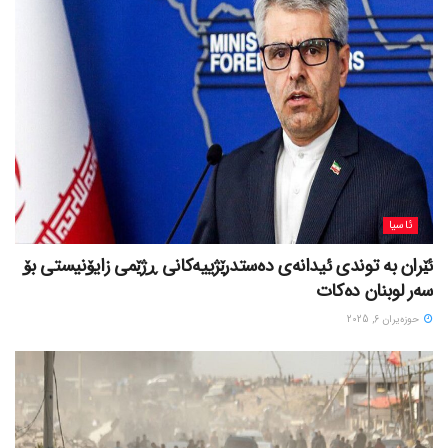
ئاسیا
ئێران بە توندی ئیدانەی دەستدرێژییەکانی ڕژێمی زایۆنیستی بۆ
سەر لوبنان دەکات
حوزه‌یران 6, 2025