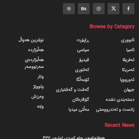
Browse by Category
ئابووری
ڕاپۆرت
نوێترین هەواڵ
ئاسیا
سیاسی
هەڵبژاردە
ئەفریقا
ڤیدیۆ
هەڵبژاردەی
سەرنووسەر
ئەمریکا
کەلتوری
وتار
ئەورووپا
کۆمەڵگا
وتووێژ
جیهان
گه‌شت و گه‌شتیاری
وەرزش
دسته‌بندی نشده
گۆڤاره‌کان
وێنە
زانست و تەندرووستی
مەڵتی میدیا
Recent News
هەفتەنامەی جام کوردی ژمارەی 432