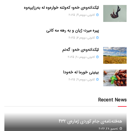
لێکدانەوەی خەو؛ کەوتنە خوارەوە لە بەرزاییەوە
كانونی دووه‌م 19, 2025
پیره میرد؛ ژیان و به رهه مه کانی
كانونی دووه‌م 16, 2025
لێکدانەوەی خەو: گەنم
كانونی دووه‌م 20, 2025
بینینی خورما لە خەودا
كانونی دووه‌م 21, 2025
Recent News
هەفتەنامەی جام کوردی ژمارەی 432
ته‌مموز 28, 2026