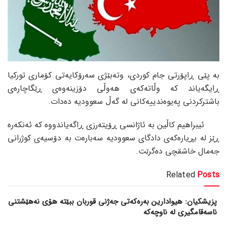
بە پێی ڕاپۆرتی جام کوردی، وتەبێژی سەرۆکایەتی کۆماری تورکیا
ڕایگەیاند کە وڵاتەکەی هەوڵی دۆزینەوەی ڕێگاچارەی
باشترکردنی پەیوەندییەکانی لە گەڵ سعوودیە دەدات.
ئیبراهیم کاڵین بە ئاژانسی ڕۆیتەرزی ڕاگەیاندووە کە ئەنکەرە
ڕێز لە بڕیارەکەی دادگای سعوودیە سەبارەت بە دۆسیەی کوژرانی
جەمال خاشقچی دەگرێت.
Related
Posts
پزیشکیان: هیوادارین بەرەکەتی جەژنی قوربان ببێتە هۆی نەهێشتنی
ناسەقامگیری لە ناوچەکە