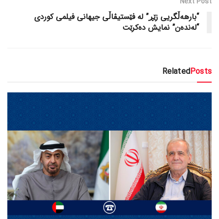
Next Post
“بارهەڵگریی زێڕ” لە فێستیڤاڵی جیهانی فیلمی کوردی
“لەندەن” نمایش دەکرێت
Related
Posts