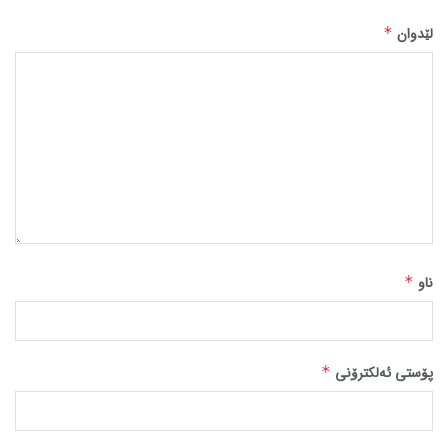
لێدوان
*
ناو
*
پۆستی ئەلکترۆنی
*