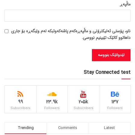
ماڵپه‌ڕ
ناو، پۆستی ئەلیکترۆنی و ماڵپەڕەکەم پاشەکەوتبکە لەم وێبگەڕە بۆ جاری
داهاتوو کاتێک تێبینیم نووسی.
Stay Connected test
99
23.9k
205k
137
Subscribers
Followers
Subscribers
Followers
Trending
Comments
Latest