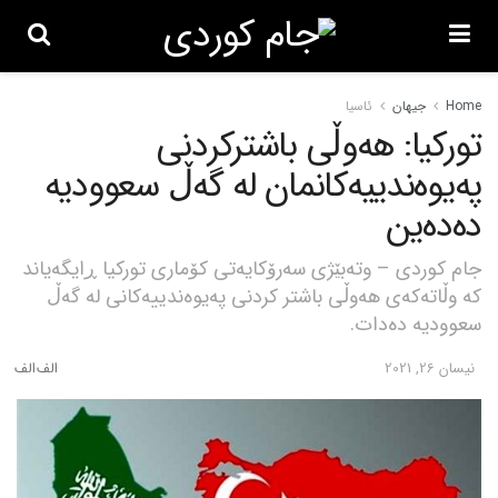
Home
جیهان
ئاسیا
تورکیا: هەوڵی باشترکردنی
پەیوەندییەکانمان لە گەڵ سعوودیە
دەدەین
جام کوردی – وتەبێژی سەرۆکایەتی کۆماری تورکیا ڕایگەیاند
کە وڵاتەکەی هەوڵی باشتر کردنی پەیوەندییەکانی لە گەڵ
سعوودیە دەدات.
نیسان 26, 2021