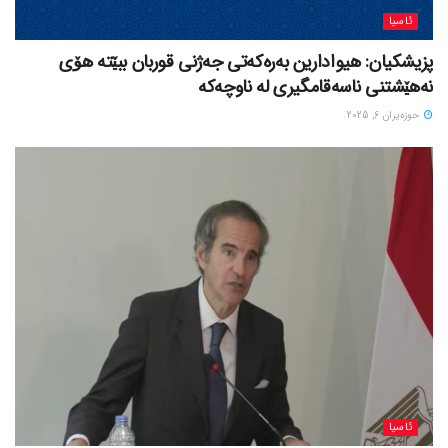
ئاسیا
پزیشکیان: هیوادارین بەرەکەتی جەژنی قوربان ببێتە هۆی
نەهێشتنی ناسەقامگیری لە ناوچەکە
حوزه‌یران 6, 2025
ئاسیا