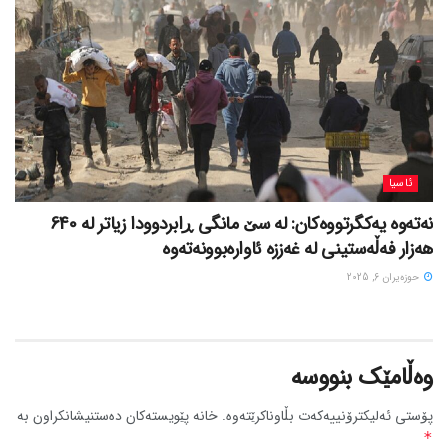
ئاسیا
نەتەوە یەکگرتووەکان: لە سێ مانگی ڕابردوودا زیاتر لە 640
هەزار فەڵەستینی لە غەززە ئاوارەبوونەتەوە
حوزه‌یران 6, 2025
وەڵامێک بنووسە
پۆستی ئەلیکترۆنییەکەت بڵاوناکرێتەوە.
خانە پێویستەکان دەستنیشانکراون بە
*