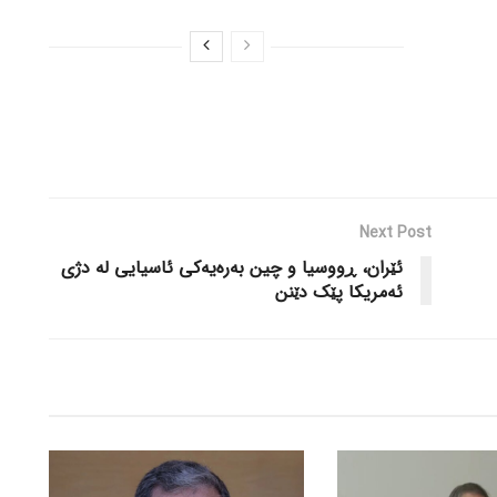
Next Post
ئێران، ڕووسیا و چین بەرەیەکی ئاسیایی لە دژی
ئەمریکا پێک دێنن