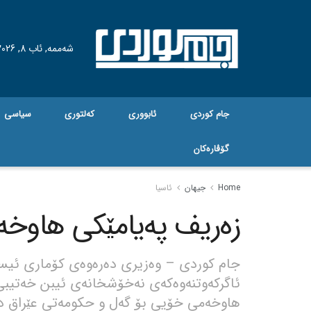
شەممە, ئاب 8, 2026
جام کوردی
ئابووری
کەلتوری
سیاسی
گۆڤاره‌کان
Home
جیهان
ئاسیا
زەریف پەیامێکی هاوخەمی
جام کوردی – وەزیری دەرەوەی کۆماری ئیسلا
ئاگرکەوتنەوەکەی نەخۆشخانەی ئیبن خەتیبی 
هاوخەمی خۆیی بۆ گەل و حکومەتی عێراق د