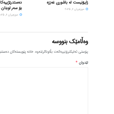
زایۆنیست لە باشوری غەززە
دەستدرێژییەکا
بۆ سەر لوبنان 
حوزه‌یران 6, 2025
حوزه‌یران 6, 2025
وەڵامێک بنووسە
پۆستی ئەلیکترۆنییەکەت بڵاوناکرێتەوە.
خانە پێویستەکان دەستنی
لێدوان
*