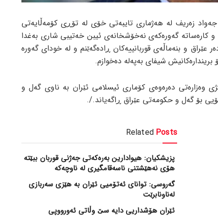
جەواد زەریف لە هەژماری تایبەتی خۆی لە تۆڕی کۆمەڵایەتی
اڵ و کارەساتە گەورەکەی نەخۆشخانەی ئیبن خەتیبی شاری بەغدا
عێراق و بنەماڵەی قوربانییەکان ڕادەگەێنم و لە خودای گەورە
بریندارەکانیش شیفای بەپەلە دەخوازم.
ی وەزارەتی دەرەوەی کۆماری ئیسلامی ئێران بە ناوی گەل و
ی بۆ گەل و حکومەتی عێراق ڕاگەیاند./.
Related
Posts
پزیشکیان: هیوادارین بەرەکەتی جەژنی قوربان ببێتە
هۆی نەهێشتنی ناسەقامگیری لە ناوچەکە
گەروسی: توانای ئەتۆمیی ئێران بە هێزی سەربازی
لەناونابرێت
ئێران هۆشداریی دایە سێ وڵاتی ئەورووپی