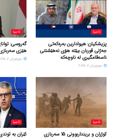
ئاسیا
ئاسیا
پزیشکیان: هیوادارین بەرەکەتی
گەروسی: توانای
جەژنی قوربان ببێتە هۆی نەهێشتنی
هێزی سەربازی 
ناسەقامگیری لە ناوچەکە
حوزه‌یران 6, 2025
حوزه‌یران 6, 2025
ئاسیا
ئاسیا
کوژران و برینداربوونی 15 سەربازی
ئێران بە توندی