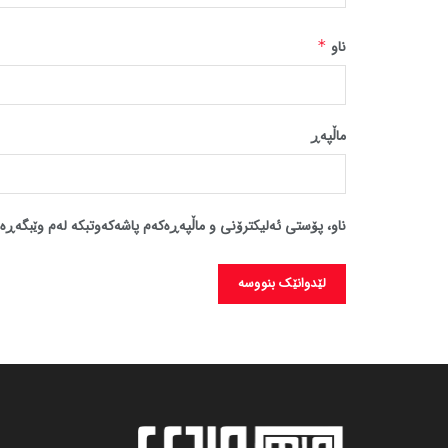
ناو
*
ماڵپه‌ڕ
ناو، پۆستی ئەلیکترۆنی و ماڵپەڕەکەم پاشەکەوتبکە لەم وێبگەڕە 