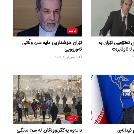
ئاسیا
 ئەتۆمیی ئێران بە
ئێران هۆشداریی دایە سێ وڵاتی
لەناونابرێت
ئەورووپی
حوزه‌یران 6, 2025
ئاسیا
 ئیدانەی
نەتەوە یەکگرتووەکان: لە سێ مانگی