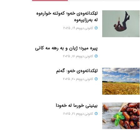
لێکدانەوەی خەو؛ کەوتنە خوارەوە
لە بەرزاییەوە
كانونی دووه‌م 19, 2025
پیره میرد؛ ژیان و به رهه مه کانی
كانونی دووه‌م 16, 2025
لێکدانەوەی خەو: گەنم
كانونی دووه‌م 20, 2025
بینینی خورما لە خەودا
كانونی دووه‌م 21, 2025