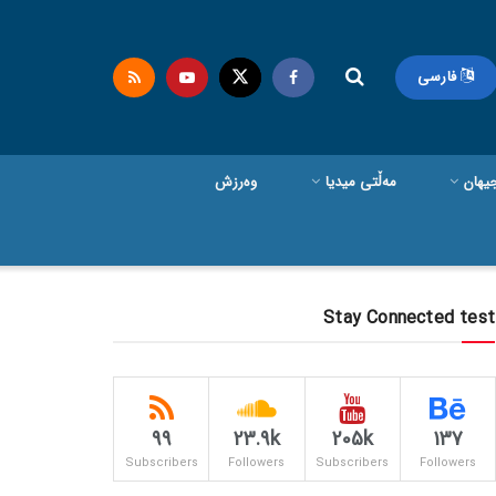
فارسی
یهان
مەڵتی میدیا
وەرزش
Stay Connected test
99
23.9k
205k
137
Subscribers
Followers
Subscribers
Followers