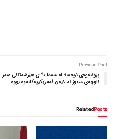
Previous Post
بزوتنەوەی نۆجەبا: لە سەدا 90 ی هێرشەکانی سەر
ناوچەی سەوز لە لایەن ئەمریکییەکانەوە بووە
Related
Posts