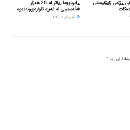
نی ڕژێمی زایۆنیستی
ڕابردوودا زیاتر لە 640 هەزار
دەکات
فەڵەستینی لە غەززە ئاوارەبوونەتەوە
حوزه‌یران 6, 2025
شانکراون بە
*