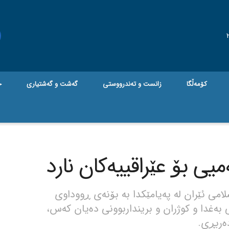
کۆمەڵگا
زانست و تەندرووستی
گه‌شت و گه‌شتیاری
ج
ی بۆ عێراقییەکان نارد
می ئێران لە پەیامێکدا بە بۆنەی ڕووداوی
بەغدا و کوژران و برینداربوونی دەیان کەس،
ەربڕی.