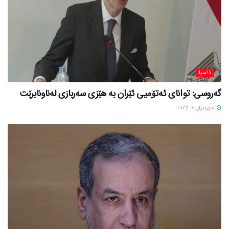
ئاسیا
گەروسی: توانای ئەتۆمیی ئێران بە هێزی سەربازی لەناونابرێت
حوزه‌یران 6, 2025