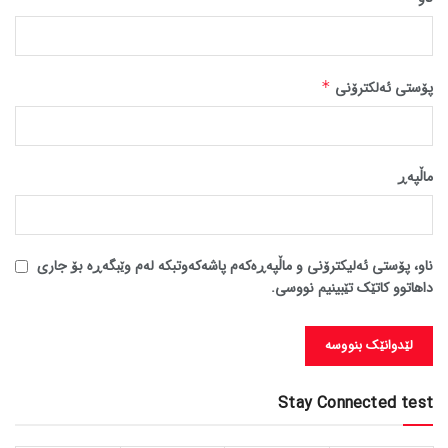
پۆستی ئەلکترۆنی
*
ماڵپه‌ڕ
ناو، پۆستی ئەلیکترۆنی و ماڵپەڕەکەم پاشەکەوتبکە لەم وێبگەڕە بۆ جاری
داهاتوو کاتێک تێبینیم نووسی.
Stay Connected test