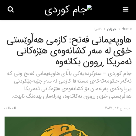
Home
جیهان
ئاسیا
هاوپەیمانی فەتح: کازمی هەڵوێستی
خۆی لە سەر کشانەوەی هێزەکانی
ئەمریکا ڕوون بکاتەوە
جام کوردی – سەرکردەیەکی باڵای هاوپەیمانی فەتح وتی کە
ئەگەر حکومەتەکەی مستەفا کازمی لە سەر جێبەجێکردنی
بڕیارەکەی پەرلەمان بۆ کشانەوەی هێزەکانی ئەمریکا
هەڵوێستی خۆی ڕوون نەکاتەوە، پەرلەمان بێدەنگ نابێت.
نیسان 24, 2021