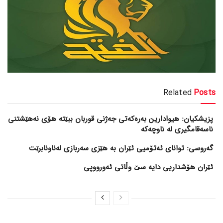
Related
Posts
پزیشکیان: هیوادارین بەرەکەتی جەژنی قوربان ببێتە هۆی نەهێشتنی
ناسەقامگیری لە ناوچەکە
گەروسی: توانای ئەتۆمیی ئێران بە هێزی سەربازی لەناونابرێت
ئێران هۆشداریی دایە سێ وڵاتی ئەورووپی