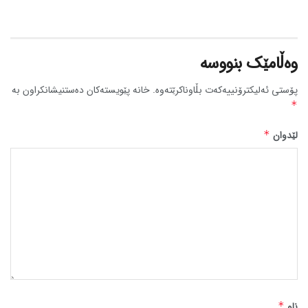
وەڵامێک بنووسە
پۆستی ئەلیکترۆنییەکەت بڵاوناکرێتەوە.
خانە پێویستەکان دەستنیشانکراون بە
*
لێدوان
*
ناو
*