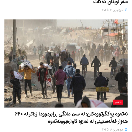
سەر لوبنان دەکات
حوزه‌یران 6, 2025
ئاسیا
نەتەوە یەکگرتووەکان: لە سێ مانگی ڕابردوودا زیاتر لە 640
هەزار فەڵەستینی لە غەززە ئاوارەبوونەتەوە
حوزه‌یران 6, 2025