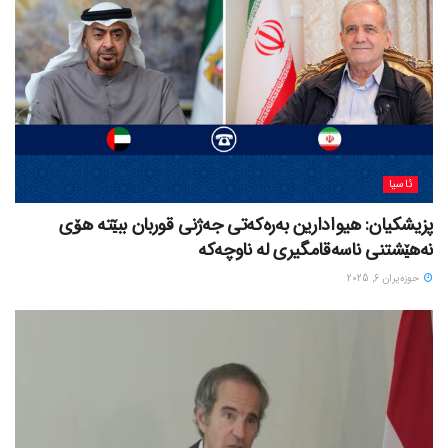
ئاسیا
پزیشکیان: هیوادارین بەرەکەتی جەژنی قوربان ببێتە هۆی
نەهێشتنی ناسەقامگیری لە ناوچەکە
حوزه‌یران 6, 2025