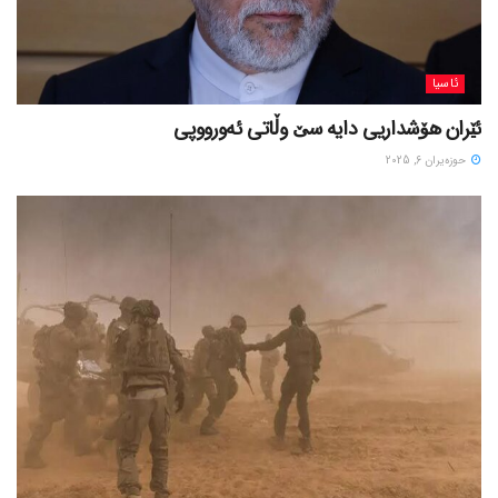
ئاسیا
ئێران هۆشداریی دایە سێ وڵاتی ئەورووپی
حوزه‌یران 6, 2025