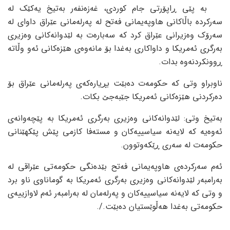
بە پێی ڕاپۆرتی جام کوردی، غەزەنفەر بەتیخ یەکێک لە
سەرکردە باڵاکانی هاوپەیمانی فەتح لە پەرلەمانی عێراق داوای لە
سەرۆک وەزیرانی عێراق کرد کە سەبارەت بە لێدوانەکانی وەزیری
بەرگری ئەمریکا و داواکاری بەغدا بۆ مانەوەی هێزەکانی ئەو وڵاتە
ڕوونکردنەوە بدات.
ناوبراو وتی کە حکومەت دەبێت بڕیارەکەی پەرلەمانی عێراق بۆ
دەرکردنی هێزەکانی ئەمریکا جێبەجێ بکات.
بەتیخ وتی: لێدوانەکانی وەزیری بەرگری ئەمریکا بە پێچەوانەی
ئەوەیە کە لایەنە سیاسییەکان و مستەفا کازمی پێش پێکهێنانی
حکومەت لە سەری ڕێکەوتوون.
ئەم سەرکردەی هاوپەیمانی فەتح بێدەنگی حکومەتی عێراقی لە
بەرامبەر لێدوانەکانی وەزیری بەرگری ئەمریکا بە گوماناوی ناو برد
و وتی کە لایەنە سیاسییەکان و پەرلەمان لە بەرامبەر ئەم لاوازییەی
حکومەتی بەغدا هەڵوێستیان دەبێت./.