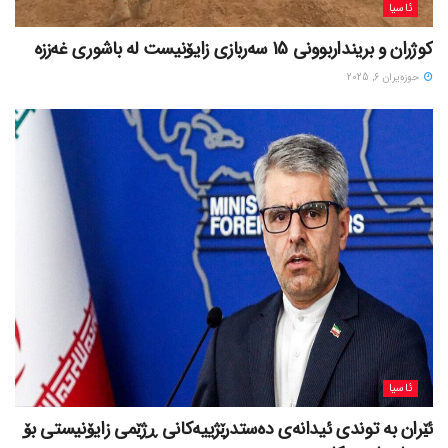
ئاسیا
کوژران و برینداربوونی 15 سەربازی زایۆنیست لە باشوری غەززە
حوزه‌یران 6, 2025
ئاسیا
ئێران بە توندی ئیدانەی دەستدرێژییەکانی ڕژێمی زایۆنیستی بۆ