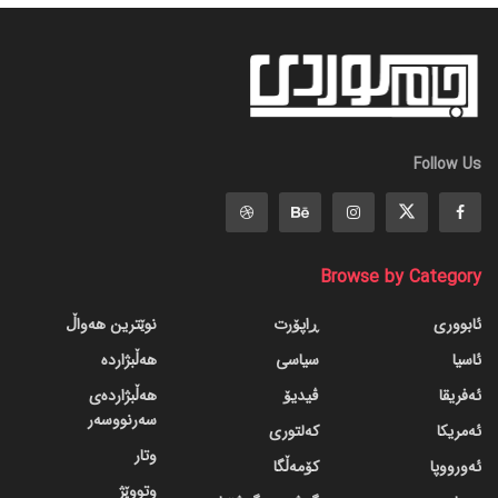
Follow Us
Browse by Category
ئابووری
ڕاپۆرت
نوێترین هەواڵ
ئاسیا
سیاسی
هەڵبژاردە
ئەفریقا
ڤیدیۆ
هەڵبژاردەی
سەرنووسەر
ئەمریکا
کەلتوری
وتار
ئەورووپا
کۆمەڵگا
وتووێژ