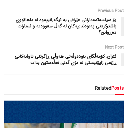
Previous Post
بۆ سیاسەتمەدارانی عێراقی بە نیگەرانییەوە لە داهاتووی
باشترکردنی پەیوەندییەکان لە گەڵ سعوودیە و ئیمارات
دەڕوانن؟
Next Post
ئێران: کۆمەڵگای نێودەوڵەتی هەوڵی ڕاگرتنی تاوانەکانی
ڕژێمی زایۆنیستی لە دژی گەلی فەڵەستین بدات
Related
Posts