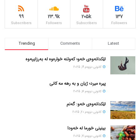
99
23.9k
205k
137
Subscribers
Followers
Subscribers
Followers
Trending
Comments
Latest
لێکدانەوەی خەو؛ کەوتنە خوارەوە لە بەرزاییەوە
كانونی دووه‌م 19, 2025
پیره میرد؛ ژیان و به رهه مه کانی
كانونی دووه‌م 16, 2025
لێکدانەوەی خەو: گەنم
كانونی دووه‌م 20, 2025
بینینی خورما لە خەودا
كانونی دووه‌م 21, 2025