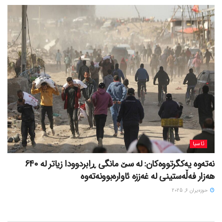
ئاسیا
نەتەوە یەکگرتووەکان: لە سێ مانگی ڕابردوودا زیاتر لە 640
هەزار فەڵەستینی لە غەززە ئاوارەبوونەتەوە
حوزه‌یران 6, 2025