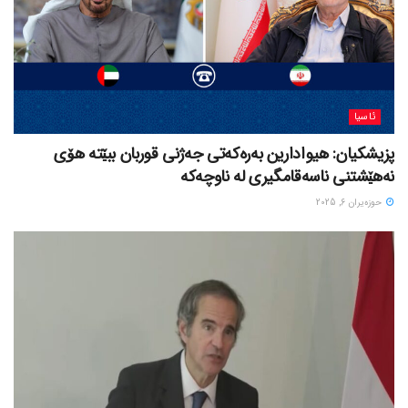
ئاسیا
پزیشکیان: هیوادارین بەرەکەتی جەژنی قوربان ببێتە هۆی
نەهێشتنی ناسەقامگیری لە ناوچەکە
حوزه‌یران 6, 2025