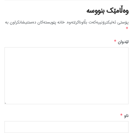
وەڵامێک بنووسە
پۆستی ئەلیکترۆنییەکەت بڵاوناکرێتەوە.
خانە پێویستەکان دەستنیشانکراون بە
*
لێدوان
*
ناو
*