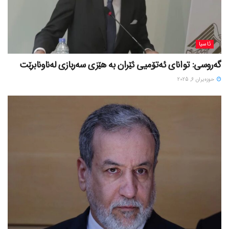
ئاسیا
گەروسی: توانای ئەتۆمیی ئێران بە هێزی سەربازی لەناونابرێت
حوزه‌یران 6, 2025