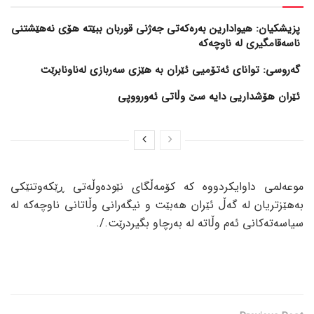
پزیشکیان: هیوادارین بەرەکەتی جەژنی قوربان ببێتە هۆی نەهێشتنی
ناسەقامگیری لە ناوچەکە
گەروسی: توانای ئەتۆمیی ئێران بە هێزی سەربازی لەناونابرێت
ئێران هۆشداریی دایە سێ وڵاتی ئەورووپی
موعەلمی داوایکردووە کە کۆمەڵگای نێودەوڵەتی ڕێکەوتنێکی
بەهێزتریان لە گەڵ ئێران هەبێت و نیگەرانی وڵاتانی ناوچەکە لە
سیاسەتەکانی ئەم وڵاتە لە بەرچاو بگیردرێت./.