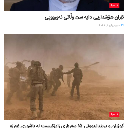
ئاسیا
ئێران هۆشداریی دایە سێ وڵاتی ئەورووپی
حوزه‌یران 6, 2025
ئاسیا
کوژران و برینداربوونی 15 سەربازی زایۆنیست لە باشوری غەززە