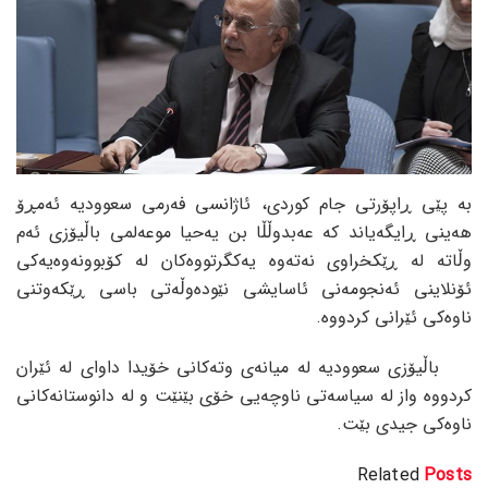
بە پێی ڕاپۆرتی جام کوردی، ئاژانسی فەرمی سعوودیە ئەمڕۆ
هەینی ڕایگەیاند کە عەبدوڵڵا بن یەحیا موعەلمی باڵیۆزی ئەم
وڵاتە لە ڕێکخراوی نەتەوە یەکگرتووەکان لە کۆبوونەوەیەکی
ئۆنلاینی ئەنجومەنی ئاسایشی نێودەوڵەتی باسی ڕێکەوتنی
ناوەکی ئێرانی کردووە.
باڵیۆزی سعوودیە لە میانەی وتەکانی خۆیدا داوای لە ئێران
کردووە واز لە سیاسەتی ناوچەیی خۆی بێنێت و لە دانوستانەکانی
ناوەکی جیدی بێت.
Related
Posts