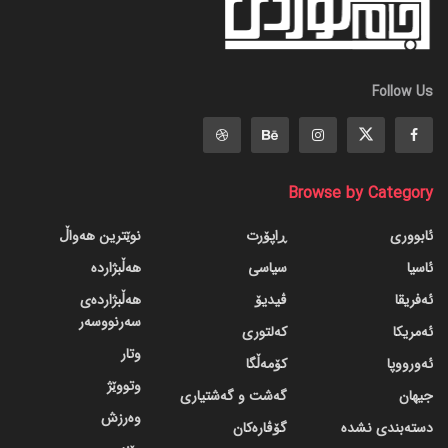
Follow Us
Browse by Category
ئابووری
ڕاپۆرت
نوێترین هەواڵ
ئاسیا
سیاسی
هەڵبژاردە
ئەفریقا
ڤیدیۆ
هەڵبژاردەی
سەرنووسەر
ئەمریکا
کەلتوری
وتار
ئەورووپا
کۆمەڵگا
وتووێژ
جیهان
گه‌شت و گه‌شتیاری
وەرزش
دسته‌بندی نشده
گۆڤاره‌کان