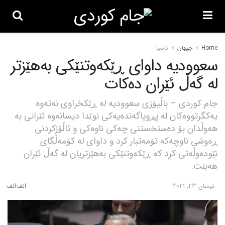
Home
جیهان
ئاسیا
سعوودیە داوای ڕێکەوتنێکی بەهێزتر
لە گەڵ ئێران دەکات
جام کوردی – باڵیۆزی سعوودیە لە ڕێکخراوی نەتەوە
یەکگرتووەکان لە پڕوپاگەندەیەکی نوێدا دیسانەوە ئێرانی بە
هەوڵدان بۆ دەستخستنی چەکی ناوەکی و ئاڵۆزکردنی
ڕەوشی ناوچەکە تۆمەتبار کرد و داوای لە کۆمەڵگای
نێودەوڵەتی کرد کە ڕێکەوتنێکی بەهێزتریان لە گەڵ ئێران
هەبێت.
نیسان 23, 2021