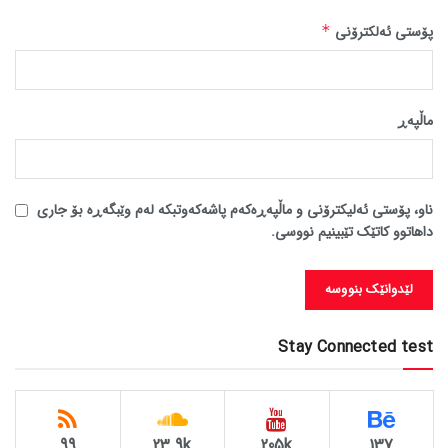
پۆستی ئەلکترۆنی
*
ماڵپه‌ڕ
ناو، پۆستی ئەلیکترۆنی و ماڵپەڕەکەم پاشەکەوتبکە لەم وێبگەڕە بۆ جاری
داهاتوو کاتێک تێبینیم نووسی.
Stay Connected test
99
23.9k
205k
137