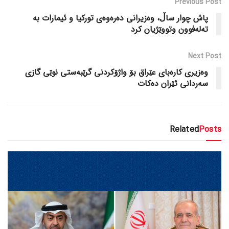
Previous Post
پاش چوار ساڵ، وەزیرانی دەرەوەی تورکیا و ئیمارات بە
تەلەفوون وتووێژیان کرد
Next Post
وەزیری کارەبای عێراق بۆ واژۆکردنی گرێبەستی نوێی گازی
سەردانی ئێران دەکات
Related
Posts