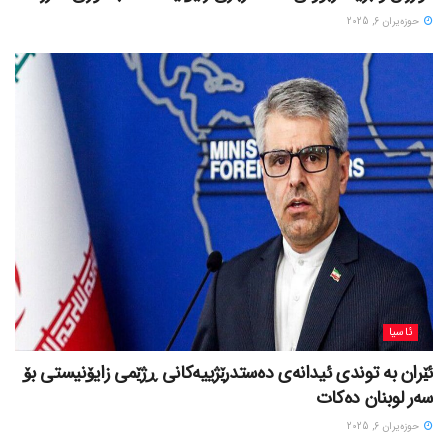
حوزه‌یران 6, 2025
ئاسیا
ئێران بە توندی ئیدانەی دەستدرێژییەکانی ڕژێمی زایۆنیستی بۆ
سەر لوبنان دەکات
حوزه‌یران 6, 2025