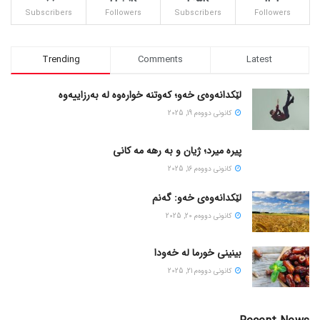
Subscribers
Followers
Subscribers
Followers
Trending
Comments
Latest
لێکدانەوەی خەو؛ کەوتنە خوارەوە لە بەرزاییەوە
كانونی دووه‌م 19, 2025
پیره میرد؛ ژیان و به رهه مه کانی
كانونی دووه‌م 16, 2025
لێکدانەوەی خەو: گەنم
كانونی دووه‌م 20, 2025
بینینی خورما لە خەودا
كانونی دووه‌م 21, 2025