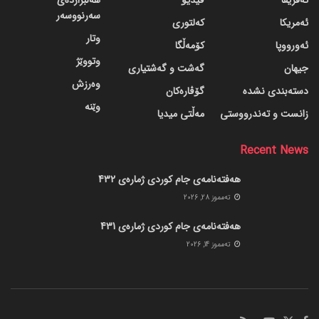
سەرنووسەر
ئەمریکا
کەلتوری
وتار
ئەورووپا
کۆمەڵگا
وتووێژ
جیهان
گه‌شت و گه‌شتیاری
وەرزش
دسته‌بندی نشده
گۆڤاره‌کان
وێنە
زانست و تەندرووستی
مەڵتی میدیا
Recent News
هەفتەنامەی جام کوردی ژمارەی 432
ته‌مموز 28, 2026
هەفتەنامەی جام کوردی ژمارەی 431
ته‌مموز 14, 2026