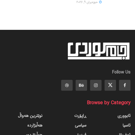
حوزه‌یران 9, 2026
Follow Us
Browse by Category
ئابووری
ڕاپۆرت
نوێترین هەواڵ
ئاسیا
سیاسی
هەڵبژاردە
ئەفریقا
ڤیدیۆ
هەڵبژاردەی