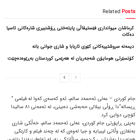
Related
Posts
کرماشان میوانداری فێستیڤاڵی پایتەختی ڕۆشنبیری شارەکانی ئاسیا
دەکات
کۆنسێرتی هومایۆن شەجەریان لە هەرێمی کوردستان بەڕێوەدەچێت
جام کوردی – عەلی ئەحمەد سالم، ئەو کەسەی کەوا لە فیلمی ”
ڕیسالە”دا ڕۆڵی بیلالی حەبەشی دەبینی، لە تەمەنی ٨۱ سالیدا
کۆچی دوایی کرد.
بەپێی ڕاپۆرتی جام کوردی، عەلی ئەحمەد سالم، خەڵکی شاری
بەنغازی وڵاتی لیبیایە و جیا لەوەی کە لە چەند فیلم و کارێکی
هونەریدا بەشداریی کردووە، ساڵانێکی زۆر لە تەلەفیزیۆندا بێژەری