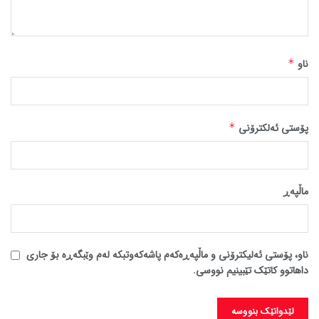
ناو
*
پۆستی ئەلکترۆنی
*
ماڵپه‌ڕ
ناو، پۆستی ئەلیکترۆنی و ماڵپەڕەکەم پاشەکەوتبکە لەم وێبگەڕە بۆ جاری
داهاتوو کاتێک تێبینیم نووسی.