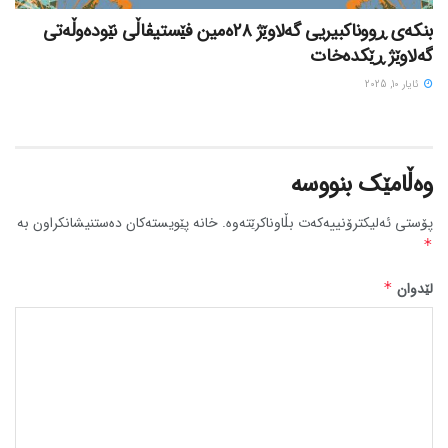
بنکەی ڕووناکبیریی گەلاوێژ ٢٨ەمین فێستیڤاڵی نێودەوڵەتی
گەلاوێژ ڕێکدەخات
ئایار 10, 2025
وەڵامێک بنووسە
پۆستی ئەلیکترۆنییەکەت بڵاوناکرێتەوە.
خانە پێویستەکان دەستنیشانکراون بە
*
لێدوان
*