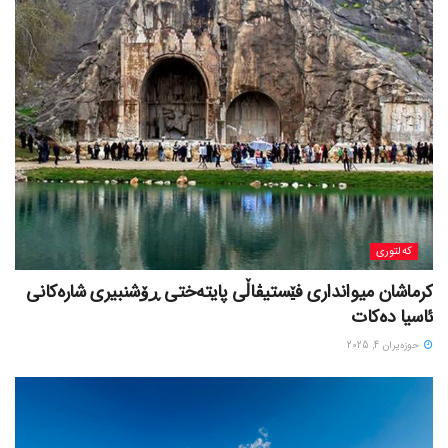
کەلتوری
کرماشان میوانداری فێستیڤاڵی پایتەختی ڕۆشنبیری شارەکانی
ئاسیا دەکات
حوزه‌یران 4, 2025