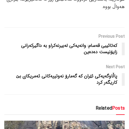
هەواڵ بووە.
Previous Post
کەتائیبی قەسام: وانەیەکی لەبیرنەکراو بە داگیرکەرانی
زایۆنیست دەدەین
Next Post
پاڵاوگەیەکی ئێران کە گەمارۆ نەوتییەکانی ئەمریکای بێ
کاریگەر کرد
Related
Posts