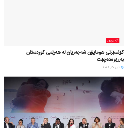
کەلتوری
کۆنسێرتی هومایۆن شەجەریان لە هەرێمی کوردستان
بەڕێوەدەچێت
ئایار 30, 2025