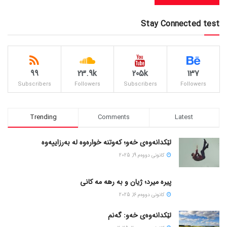
Stay Connected test
99
23.9k
205k
137
Subscribers
Followers
Subscribers
Followers
Trending
Comments
Latest
لێکدانەوەی خەو؛ کەوتنە خوارەوە لە بەرزاییەوە
كانونی دووه‌م 19, 2025
پیره میرد؛ ژیان و به رهه مه کانی
كانونی دووه‌م 16, 2025
لێکدانەوەی خەو: گەنم