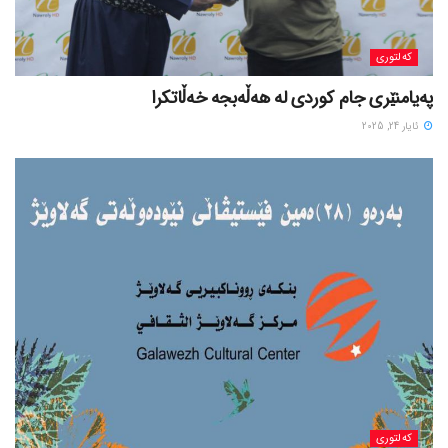
کەلتوری
پەیامنێری جام کوردی لە ھەڵەبجە خەڵاتکرا
ئایار 24, 2025
کەلتوری