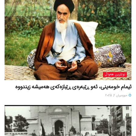
نوێترین هەواڵ
ئیمام خومەینی، ئەو ڕێبەرەی ڕێبازەکەی هەمیشە زیندووە
حوزه‌یران 2, 2025