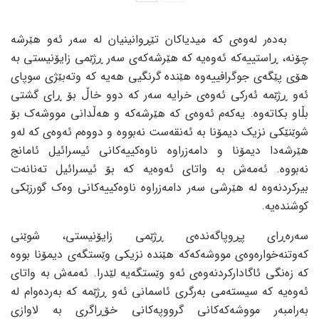
بەدەر لەوەی کە میدیاکان تێڕوانینیان لە سەر ئەو هێرشە
چۆنە، ڕاستییەکە ئەوەیە کە هێرشەکەی سەر ڕژێمی زایۆنیستی بە
هۆی پێگەی جوگرافییەوە هێندە گرنگیی هەیە کە وتەبێژی سوپای
ئەو ڕژێمە ئەرکی ئەوەی خرایە سەر کە دوو خاڵ بۆ ڕای گشتی
بڵاو بکاتەوە. یەکەم ئەوەی کە هێرشەکە و هەڵدانی مووشەک بۆ
شوێنێکی نزیک دیمۆنا بە ئەنقەست نەبووە و دووەم ئەوەی کە لەو
هێرشەدا دیمۆنا و دامەزراوە ناوەکییەکانی ئیسرائیل ئامانج
نەبووە. ئەمەش بە واتای ئەوەیە کە بۆ ئیسرائیل تەنانەت
بیرکردنەوە لە هێرشی سەر دامەزراوە ناوەکییەکانی وەک گورزێکی
کوشندەیە.
سەرەڕای پڕوپاگەندەی ڕژێمی زایۆنیستی، شوێنی
کەوتنەخوارەوەی مووشەکەکە هێندە نزیکی وێستگەی دیمۆنا بووە
کە زەنگی ئاگادارکردنەوەی ئەو وێستگەیە لێدرا. ئەمەش بە واتای
ئەوەیە کە سیستەمی بەرگری ئاسمانی ئەو ڕژێمە کە بەردەوام لە
بەرامبەر مووشەکەکانی گرووپەکانی خۆڕاگری بە لاوازی