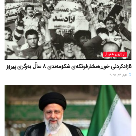
نوێترین هەواڵ
ئازادکردنی خوڕەمشار؛لوتکەی شکۆمەندی 8 ساڵ بەرگری پیرۆز
ئایار 23, 2025