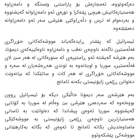
دەرکەوتووە، ئەمجارەش بۆ پاراستنی وێستگە و دامەزراوە
هەستیارەکانیش هیچی پێنەکرا و نۆرەی ئەو دامەزراوانە گەیشتووە
و بەردەوام لە ترس و دڵەڕاوکێی هێرشی سەر ئەو دامەزراوانە
دەمێنێتەوە.
ئیسرائیل کە پێشتر ڕایدەگەیاند مووشەکەکانی خۆڕاگری
فەڵەستین ناگەنە ناوچەی نەقب و دامەزراوە ناوەکییەکەی دیمۆنا،
بەم هێرشە گەیشتە ئەو ڕاستییەی کە سنورەکانی لە هەر سێ لای
فەڵەستین، سوریا و لوبنانەوە بە توندی هەڕەشەیان لە سەرە و
مووشەکەکانی خۆڕاگری لە هەر کات و ساتێکدا کە بیانەوێت
دەتوانن ڕژێمی زایۆنیستی بکەنە ئامانج.
بەم هێرشەی سەر دیمۆنا خاڵێکی دیکە بۆ ئیسرائیل ڕوون
بووەتەوە کە سەردەمی هێرشی بێ وەڵام لە سوریا بە کۆتایی
گەیشتووە. سوریا ئەوەی پیشاندا کە دەتوانێت بە ئاسانی
هەستیارترین ناوچەی ڕژێمی زایۆنیستی بە مووشەکێکی
مامناوەندیش بکاتە ئامانج تا ئەوەی کە بگاتە بەکارهێنانی
مووشەکی پێشکەوتوو.