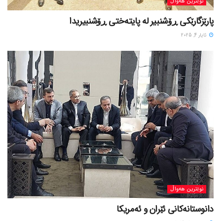
نوێترین هەواڵ
پارێزگارێکی ڕۆشنبیر لە پایتەختی ڕۆشنبیریدا
ئایار 4, 2025
نوێترین هەواڵ
دانوستانەکانی ئێران و ئەمریکا