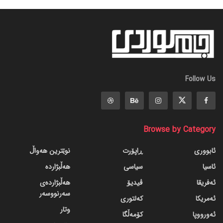
Follow Us
Browse by Category
ئابووری
ڕاپۆرت
نوێترین هەواڵ
ئاسیا
سیاسی
هەڵبژاردە
ئەفریقا
ڤیدیۆ
هەڵبژاردەی
سەرنووسەر
ئەمریکا
کەلتوری
وتار
ئەورووپا
کۆمەڵگا