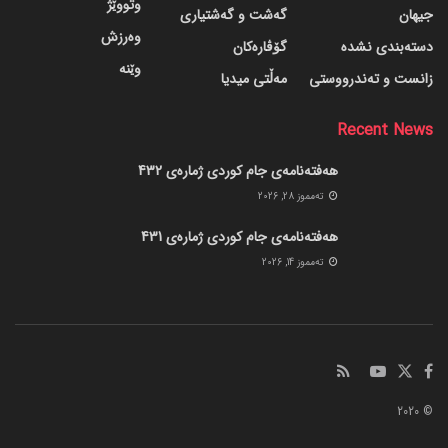
وتووێژ
جیهان
گه‌شت و گه‌شتیاری
وەرزش
دسته‌بندی نشده
گۆڤاره‌کان
وێنە
زانست و تەندرووستی
مەڵتی میدیا
Recent News
هەفتەنامەی جام کوردی ژمارەی 432
ته‌مموز 28, 2026
هەفتەنامەی جام کوردی ژمارەی 431
ته‌مموز 14, 2026
© 2020