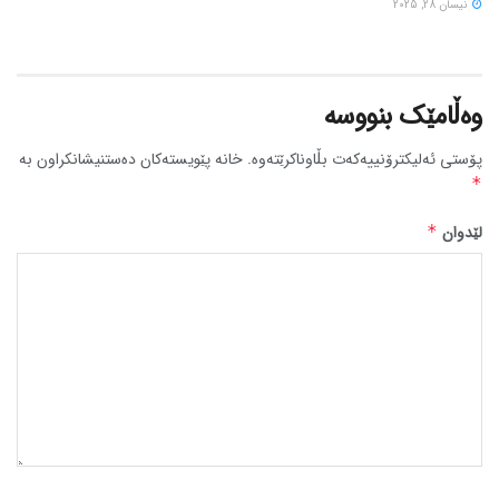
نیسان 28, 2025
وەڵامێک بنووسە
پۆستی ئەلیکترۆنییەکەت بڵاوناکرێتەوە.
خانە پێویستەکان دەستنیشانکراون بە
*
لێدوان
*