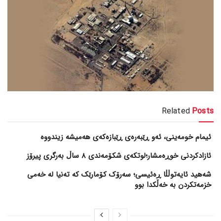
Related
Posts
ئیمام خومەینی، ئەو ڕێبەرەی ڕێبازەکەی هەمیشە زیندووە
ئازادکردنی خوڕەمشار؛لوتکەی شکۆمەندی 8 ساڵ بەرگری پیرۆز
شەهید ئایەتوڵڵا ڕەئیسی؛ سەرۆک کۆمارێک کە تەنیا لە خەمی
خزمەتکردن بە خەڵکدا بوو