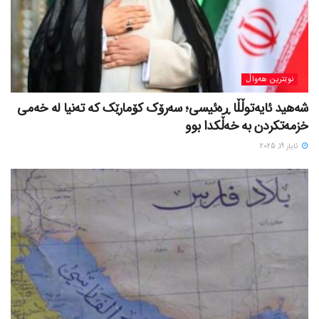
نوێترین هەواڵ
شەهید ئایەتوڵڵا ڕەئیسی؛ سەرۆک کۆمارێک کە تەنیا لە خەمی
خزمەتکردن بە خەڵکدا بوو
ئایار 19, 2025