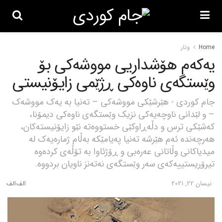
Home
وتار
یەکەم هۆشداریی مووشەکی بۆ
وێستگەی ناوەکی ڕژێمی زایۆنیستی
جام کوردی - هێرشێکی مووشەکی – تەنیا بە یەک مووشەک
– و لێدانی ناوچەیەکی نزیک وێستگەی ناوەکی دیمۆنا،
کەشێکی ترس و دڵەڕاوکێی خستووەتە نێو زایۆنیستەکان،
هەرچەندە ئەم هێرشە تەنیا پەیامێکە بەڵام ژمارەیەک لە
میدیاکانی وڵاتانی عەرەبی و ڕۆژئاوا بە تۆڵەی کردەوە
تیرۆریستییەکەی سەر وێستگەی نەتەنز ناویان بردووە.
نیسان 22, 2021