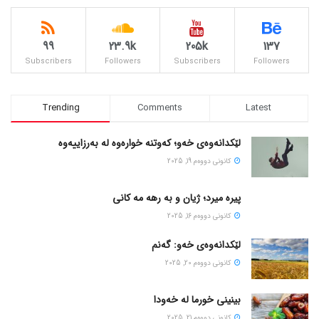
99
23.9k
205k
137
Subscribers
Followers
Subscribers
Followers
Trending
Comments
Latest
لێکدانەوەی خەو؛ کەوتنە خوارەوە لە بەرزاییەوە
كانونی دووه‌م 19, 2025
پیره میرد؛ ژیان و به رهه مه کانی
كانونی دووه‌م 16, 2025
لێکدانەوەی خەو: گەنم
كانونی دووه‌م 20, 2025
بینینی خورما لە خەودا
كانونی دووه‌م 21, 2025