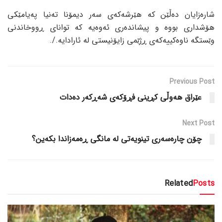
شارەزایان دەڵێن کە هێرشەکەی سەر دیمۆنا تەنیا پەیامێکی
هۆشداری بووە و پیشاندەری ئەوەیە کە توانای ڕووخاندنی
وێستگە ناوەکییەکەی ڕژێمی زایۆنیستی لە ئارادایە./.
Previous Post
عێراق هەوڵی کڕینی فڕۆکەی شەڕکەر دەدات
Next Post
چۆن چارەسەری تینویەتی لە مانگی ڕەمەزاندا بکەین؟
Related
Posts