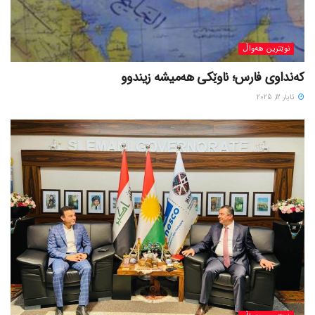
نوێترین هەواڵ
کەنداوی فارس؛ ناوێکی هەمیشە زیندوو
ئایار 12, 2025