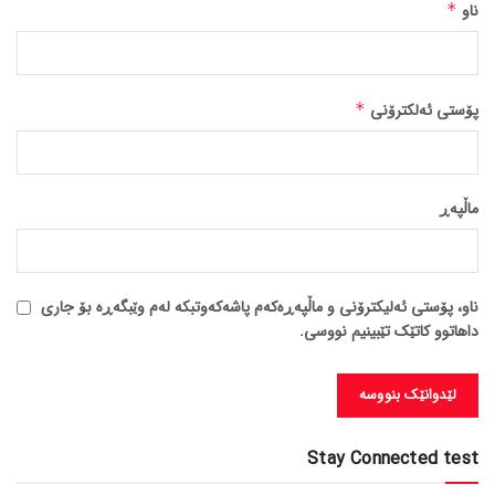
ناو
*
پۆستی ئەلکترۆنی
*
ماڵپه‌ڕ
ناو، پۆستی ئەلیکترۆنی و ماڵپەڕەکەم پاشەکەوتبکە لەم وێبگەڕە بۆ جاری
داهاتوو کاتێک تێبینیم نووسی.
Stay Connected test