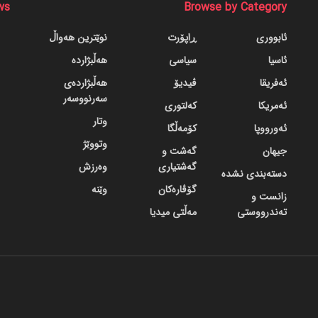
ws
Browse by Category
ئابووری
ڕاپۆرت
نوێترین هەواڵ
ئاسیا
سیاسی
هەڵبژاردە
ئەفریقا
ڤیدیۆ
هەڵبژاردەی
سەرنووسەر
ئەمریکا
کەلتوری
وتار
ئەورووپا
کۆمەڵگا
وتووێژ
جیهان
گه‌شت و
گه‌شتیاری
وەرزش
دسته‌بندی نشده
گۆڤاره‌کان
وێنە
زانست و
تەندرووستی
مەڵتی میدیا