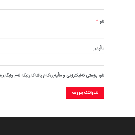
ناو
*
ماڵپه‌ڕ
ناو، پۆستی ئەلیکترۆنی و ماڵپەڕەکەم پاشەکەوتبکە لەم وێبگەڕە 