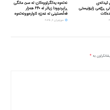
 ئیدانەی
نەتەوە یەکگرتووەکان: لە سێ مانگی
نی ڕژێمی زایۆنیستی
ڕابردوودا زیاتر لە 640 هەزار
دەکات
فەڵەستینی لە غەززە ئاوارەبوونەتەوە
حوزه‌یران 6, 2025
شانکراون بە
*