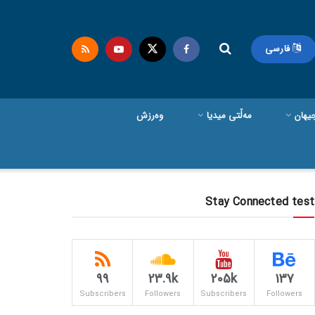
فارسی
یهان
مەڵتی میدیا
وەرزش
Stay Connected test
99
23.9k
205k
137
Subscribers
Followers
Subscribers
Followers