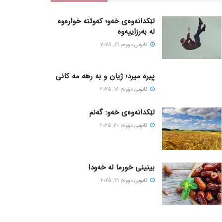
لێکدانەوەی خەو؛ کەوتنە خوارەوە
لە بەرزاییەوە
كانونی دووه‌م 19, 2025
پیره میرد؛ ژیان و به رهه مه کانی
كانونی دووه‌م 16, 2025
لێکدانەوەی خەو: گەنم
كانونی دووه‌م 20, 2025
بینینی خورما لە خەودا
كانونی دووه‌م 21, 2025