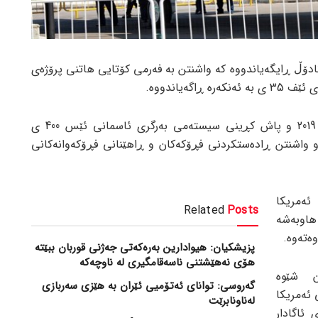
ادۆڵ ڕایگەیاندووە کە واشنتن بە فەرمی کۆتایی هاتنی پرۆژەی
گەیاندووە.
ئەمەش لە کاتێکدایە کە لە ساڵی 2019 و پاش کڕینی سیستەمی بەرگری ئاسمانی ئێس 400 ی
 و واشنتن ڕادەستکردنی فڕۆکەکان و ڕاهێنانی فڕۆکەوانەکانی
ەمریکا
Related
Posts
هاوبەشە
پزیشکیان: هیوادارین بەرەکەتی جەژنی قوربان ببێتە
هۆی نەهێشتنی ناسەقامگیری لە ناوچەکە
ن شێوە
گەروسی: توانای ئەتۆمیی ئێران بە هێزی سەربازی
 ئەمریکا
لەناونابرێت
ئاگادار