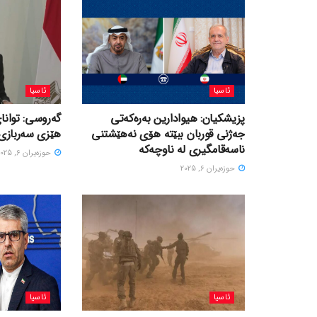
ئاسیا
ئاسیا
پزیشکیان: هیوادارین بەرەکەتی
گەروسی: توانای
جەژنی قوربان ببێتە هۆی نەهێشتنی
هێزی سەربازی 
ناسەقامگیری لە ناوچەکە
حوزه‌یران 6, 2025
حوزه‌یران 6, 2025
ئاسیا
ئاسیا