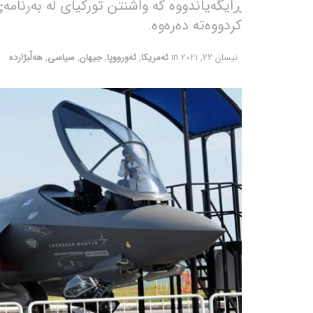
کردووەتە دەرەوە.
نیسان 22, 2021
in
ئەمریکا
,
ئەورووپا
,
جیهان
,
سیاسی
,
هەڵبژاردە