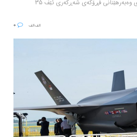
ڕایگەیاندووە کە واشنتن تورکیای لە بەرنامەی وەبەرهێنانی فڕۆکەی شەڕکەری ئێف 35
0