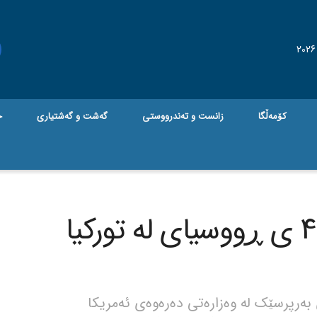
کۆمەڵگا
زانست و تەندرووستی
گه‌شت و گه‌شتیاری
ج
واشنتن تۆڵەی ئێس 400 ی ڕووسیای لە تورکیا
بەرپرسێک لە وەزارەتی دەرەوەی ئەمریکا