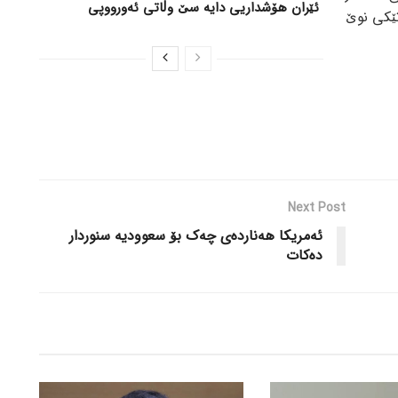
ئێران هۆشداریی دایە سێ وڵاتی ئەورووپی
تێکی نوێ
Next Post
ئەمریکا هەناردەی چەک بۆ سعوودیە سنوردار
دەکات