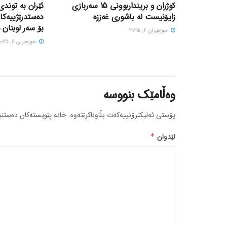
کوژران و برینداربوونی 15 سەربازی
ئێران بە توندی
زایۆنیست لە باشوری غەززە
دەستدرێژییەکا
بۆ سەر لوبنان 
حوزه‌یران 6, 2025
حوزه‌یران 6, 2025
وەڵامێک بنووسە
پۆستی ئەلیکترۆنییەکەت بڵاوناکرێتەوە.
خانە پێویستەکان دەستنی
لێدوان
*