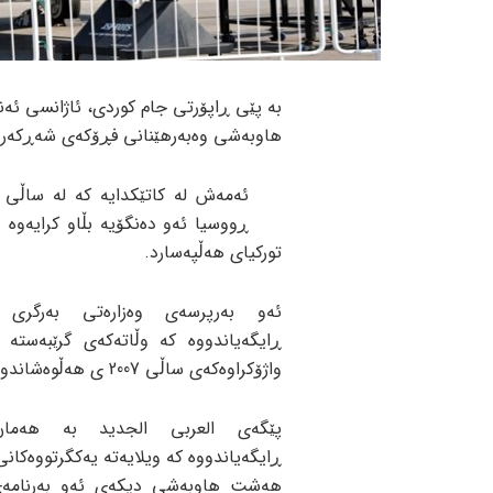
بە پێی ڕاپۆرتی جام کوردی، ئاژانسی ئەن
هاوبەشی وەبەرهێنانی فڕۆکەی شەڕکەری ئێف 35 ی بە ئەنکەرە ڕا
ڕووسیا ئەو دەنگۆیە بڵاو کرایەوە
تورکیای هەڵپەسارد.
ئەو بەرپرسەی وەزارەتی بەرگری ئ
ڕایگەیاندووە کە وڵاتەکەی گرێبەستە 
واژۆکراوەکەی ساڵی 2007 ی هەڵوەشاندووەتەوە.
پێگەی العربی الجدید بە هەما
ڕایگەیاندووە کە ویلایەتە یەکگرتووەکانی
هەشت هاوبەشی دیکەی ئەو بەرنامەی 