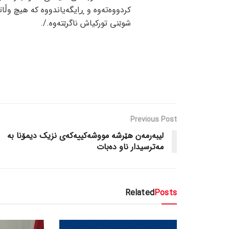
کردووەتەوە و ڕایگەیاندووە کە هیچ وڵا
شوێنی تورکیاش ناگرێتەوە./.
Previous Post
لیبەرمەن هێرشە مووشەکییەکەی نزیک دیمۆنا بە
مەترسیدار ناو دەبات
Related
Posts