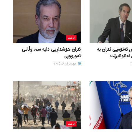
ئاسیا
 ئەتۆمیی ئێران بە
ئێران هۆشداریی دایە سێ وڵاتی
لەناونابرێت
ئەورووپی
حوزه‌یران 6, 2025
ئاسیا