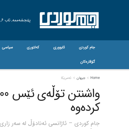
پێنجشەممە, ئاب 6, 2026
جام کوردی
ئابووری
کەلتوری
سیاسی
گۆڤاره‌کان
Home
جیهان
ئەمریکا
کردەوە
جام کوردی – ئاژانسی ئەنادۆڵ لە سەر زاری 