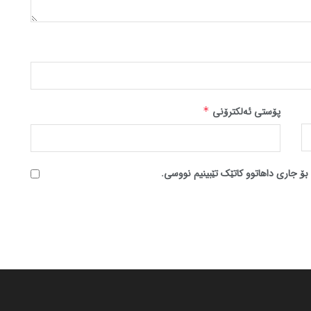
پۆستی ئەلکترۆنی
*
بۆ جاری داهاتوو کاتێک تێبینیم نووسی.