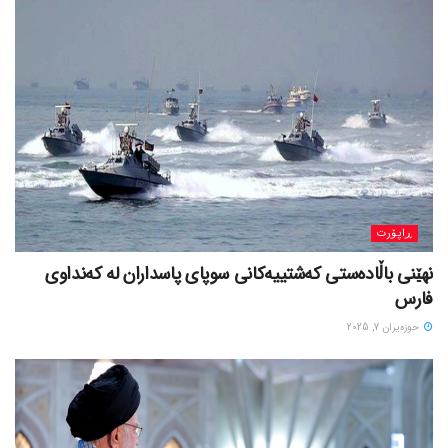
ڕاپۆرت
نهێنی باڵادەستی کەشتییەکانی سوپای پاسداران لە کەنداوی
فارس
حوزه‌یران 7, 2025