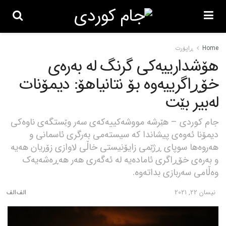
Home
ڕاپۆرت
هۆشدارییەکی گرنگ لە بەرەی
خۆڕاگرییەوە بۆ نتانیاهۆ: دیمۆنات
لەبیر بێت
جام کوردی – هێرشە مووشەکییەکەی سەر وێستگەی ناوەکی
دیمۆنا ئەوەی پیشاندا کە سیستەمی بەرگری ئاسمانی و
هەروەها سوپای ڕژێمی زایۆنیستی خاڵی لاوازی زۆریان هەیە
و بەرەی خۆڕاگری ئامادەیە لە ئەگەری هەر هەڕەشەیەک
وەڵامی سەربازی بداتەوە.
نیسان 22, 2021