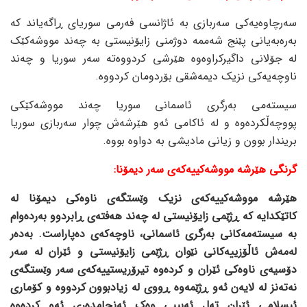
سەرچاوەیەکی سەربازی بە ئاژانسی فەرمی سوریای ڕاگەیاند کە
بەرەبەیانی پێنج شەممە دوژمنی زایۆنیستی بە چەند مووشەکێک
لە جۆلانی داگیرکراوەوە هێرشی کردووەتە سەر سوریا و چەند
ناوچەیەکی نزیک دیمەشقی بۆردومان کردووە.
سیستەمی بەرگری ئاسمانی سوریا چەند مووشەکێکی
پووچەڵکردەوە و لە ئاکامی ئەو هێرشەش چوار سەربازی سوریا
بریندار بوون و زیانی مادیشی بە دواوە بووە.
گرنگی هێرشە مووشەکییەکەی سەر دیمۆنا:
هێرشە مووشەکییەکەی نزیک وێستگەی ناوەکی دیمۆنا لە
کاتێکدایە کە ڕژێمی زایۆنیستی لە چەند هەفتەی ڕابردوو بەردەوام
بە سیستەمەکانی بەرگری ئاسمانی، ناوچەکەی دەپاراست. بەدەر
لەمەش ئاڵۆزییەکانی نێوان ڕژێمی زایۆنیستی و ئێران لە سەر
دۆسیەی ناوەکی ئێران و کردەوە تیرۆریستییەکەی سەر وێستگەی
نەتەنز لە لایەن ئەو ڕژێمەوە ڕووی لە زیادبوون کردووە و کۆماری
ئیسلامی ئێران تەل ئەبیبی وەک ئەنجامدەری ئەو کردەوە