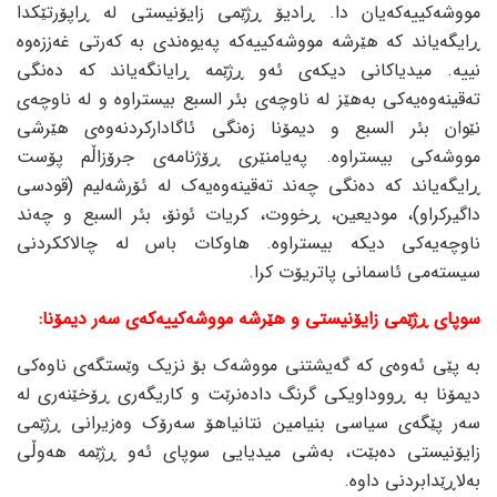
مووشەکییەکەیان دا. ڕادیۆ ڕژێمی زایۆنیستی لە ڕاپۆرتێکدا
ڕایگەیاند کە هێرشە مووشەکییەکە پەیوەندی بە کەرتی غەززەوە
نییە. میدیاکانی دیکەی ئەو ڕژێمە ڕایانگەیاند کە دەنگی
تەقینەوەیەکی بەهێز لە ناوچەی بئر السبع بیستراوە و لە ناوچەی
نێوان بئر السبع و دیمۆنا زەنگی ئاگادارکردنەوەی هێرشی
مووشەکی بیستراوە. پەیامنێری ڕۆژنامەی جرۆزاڵم پۆست
ڕایگەیاند کە دەنگی چەند تەقینەوەیەک لە ئۆرشەلیم (قودسی
داگیرکراو)، مودیعین، ڕخووت، کریات ئونۆ، بئر السبع و چەند
ناوچەیەکی دیکە بیستراوە. هاوکات باس لە چالاککردنی
سیستەمی ئاسمانی پاتریۆت کرا.
سوپای ڕژێمی زایۆنیستی و هێرشە مووشەکییەکەی سەر دیمۆنا:
بە پێی ئەوەی کە گەیشتنی مووشەک بۆ نزیک وێستگەی ناوەکی
دیمۆنا بە ڕووداویکی گرنگ دادەنرێت و کاریگەری ڕۆخێنەری لە
سەر پێگەی سیاسی بنیامین نتانیاهۆ سەرۆک وەزیرانی ڕژێمی
زایۆنیستی دەبێت، بەشی میدیایی سوپای ئەو ڕژێمە هەوڵی
بەلاڕێدابردنی داوە.