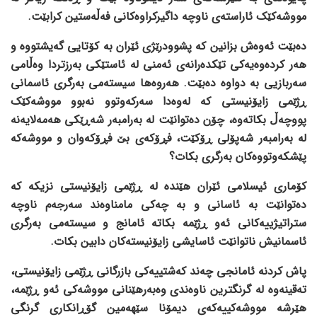
مووشەکێک ئاراستەی ناوچە داگیرکراوەکانی فەڵەستین کرابێت.
دەبێت ئەوەش بزانین کە پشوودرێژی ئێران بە کۆتایی گەیشتووە و
هەر کردەوەیەکی تێکدەرانەی ئەمنی لە ئاستێکی بەرزتردا وەڵامی
سەربازیی بە دواوە دەبێت. هەروەها سیستەمی بەرگری ئاسمانی
ڕژێمی زایۆنیستی کە لەوەدا سەرکەوتوو نەبوو مووشەکێک
پووچەڵ بکاتەوە، چۆن دەتوانێت لە بەرامبەر شەڕێکی هەمەلایەنە
لە بەرامبەر شەپۆلی ڕۆکێت، فڕۆکەی بێ فڕۆکەوان و مووشەکە
پێشکەوتووەکان بەرگری بکات؟
کۆماری ئیسلامی ئێران هێندە لە ڕژێمی زایۆنیستی نزیکە کە
دەتوانێت بە ئاسانی و بە چەکی مامناوەند سەرجەم ناوچە
ستراتیژییەکانی ئەو ڕژێمە بکاتە ئامانج و سیستەمی بەرگری
ئاسمانیش ناتوانێت ئاسایشی زایۆنیستەکان دابین بکات.
پاش کردنە ئامانجی چەند کەشتییەکی بازرگانی ڕژێمی زایۆنیستی،
تەقینەوە لە گرنگترین ناوەندی وەبەرهێنانی مووشەکی ئەو ڕژێمە،
هێرشە مووشەکییەکەی دیمۆنا سێهەمین گۆڕانکاری گرنگی