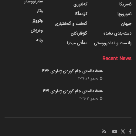
سەرنووسەر
ئەمریکا
کەلتوری
وتار
ئەورووپا
کۆمەڵگا
وتووێژ
جیهان
گه‌شت و گه‌شتیاری
وەرزش
دسته‌بندی نشده
گۆڤاره‌کان
وێنە
زانست و تەندرووستی
مەڵتی میدیا
Recent News
هەفتەنامەی جام کوردی ژمارەی 432
ته‌مموز 28, 2026
هەفتەنامەی جام کوردی ژمارەی 431
ته‌مموز 14, 2026