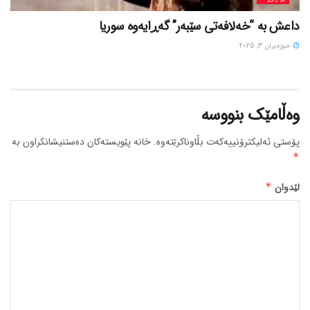
داعش بە “خەلافەتی سێبەر” گەڕایەوە سوریا
حوزه‌یران 3, 2025
وەڵامێک بنووسە
پۆستی ئەلیکترۆنییەکەت بڵاوناکرێتەوە.
خانە پێویستەکان دەستنیشانکراون بە
*
لێدوان
*