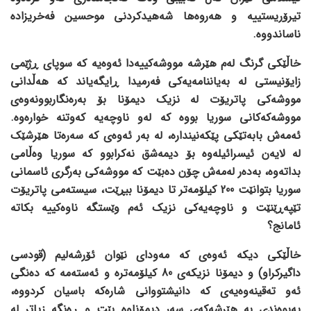
تیرۆریستییە و هەروەها شەهیدکردنی موحسین فەخریزادە
ناساندووە.
خاڵێکی گرنگ لەم هێرشە مووشەکییەدا ئەوەیە کە سوپای ڕژێمی
زایۆنیستی لە بەیاننامەیەکی فەرمیدا ڕایگەیاند کە هەڵدانی
مووشەکی پاتریۆت لە نزیک دیمۆنا بۆ بەرەنگاربوونەوەی
مووشەکەکانی سوریا بووە کە لەو ناوچەیە کەوتنە خوارەوە.
ئەمەش بابەتێکی پێکەنیندارە، لە بەر ئەوەی کە سەرەتا هێرشێک
لە لایەن ئیسرائیلەوە بۆ دیمەشق نەکرابوو کە سوریا وەڵامی
بداتەوە، بەدەر لەمەش چۆن دەبێت کە مووشەکی بەرگری ئاسمانی
سوریا بتوانێت 200 کیلۆمەتر تا دیمۆنا ببڕێت، سیستەمی پاتریۆت
تێپەڕێنێت و ناوچەیەکی نزیک ئەم وێستگە ناوەکییە بکاتە
ئامانج؟
خاڵێکی دیکە ئەوەی کە مەودای نێوان ئۆرشەلیم (قودسی
داگیرکراو) و دیمۆنا نزیکەی 80 کیلۆمەترە و ئەستەمە کە دەنگی
ئەو تەقینەوەیەی کە دانیشتووانی شارەکە باسیان کردووە،
پەیوەندی بە هێرشەکەی سەر دیمۆناوە بێت و ڕەنگە زیاتر لە