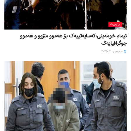
ڕاپۆرت
ئیمام خومەینی؛کەسایەتییەک بۆ هەموو مێژوو و هەموو
جوگرافیایەک
حوزه‌یران 4, 2025