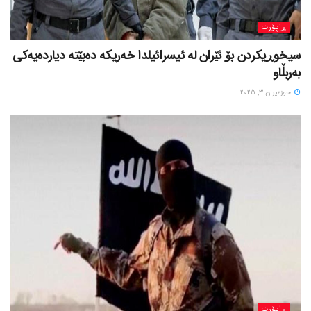
ڕاپۆرت
سیخوڕیکردن بۆ ئێران لە ئیسرائیلدا خەریکە دەبێتە دیاردەیەکی
بەربڵاو
حوزه‌یران 3, 2025
ڕاپۆرت