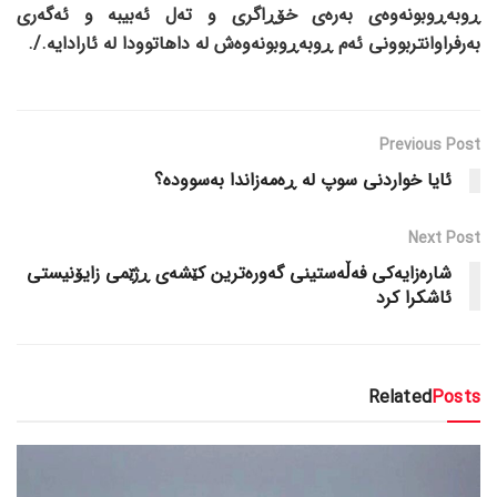
ڕوبەڕوبونەوەی بەرەی خۆڕاگری و تەل ئەبیبە و ئەگەری
بەرفراوانتربوونی ئەم ڕوبەڕوبونەوەش لە داهاتوودا لە ئارادایە./.
Previous Post
ئایا خواردنی سوپ لە ڕەمەزاندا بەسوودە؟
Next Post
شارەزایەکی فەڵەستینی گەورەترین کێشەی ڕژێمی زایۆنیستی
ئاشکرا کرد
Related
Posts