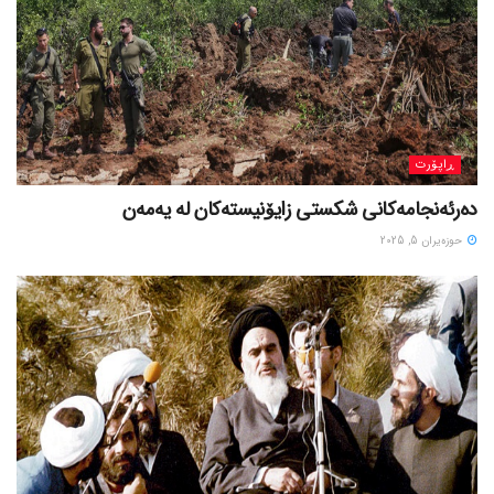
ڕاپۆرت
دەرئەنجامەکانی شکستی زایۆنیستەکان لە یەمەن
حوزه‌یران 5, 2025