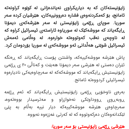
زایۆنیستەکان کە بە دیاریکراوی نەیاندەزانی لە کوێوە کراونەتە
ئامانج، بۆ کەمکردنەوەی فشارە دەروونییەکان، هێرشیان کردە سەر
سوریا. سوپای ڕژێمی زایۆنیستی لە سەر هێرشەکەی دیمۆنا
ڕایگەیاند کە مووشەکێک لە سوریاوە ئاراستەی ئیسرائیل کراوە کە
لە ناوچەی نەقب کەوتووەتە خوارەوە. لە وەڵامی ئەمەش
ئیسرائیل شوێنی هەڵدانی ئەو مووشەکەی لە سوریا بۆردومان کرد.
پاش هێرشە مووشەکییەکە، واشنتن پۆست ڕایگەیاند کە ڕەنگە
ئێران دەستی لە هێرشی سەر دیمۆنا هەبێت و کەناڵی 20 ی ڕژێمی
زایۆنیستیش ڕایگەیاند کە مووشەکەکە لە سەرچاوەیەکی نادیارەوە
ئیسرائیلی کردووەتە ئامانج.
بەرەی ناوخۆیی ڕژێمی زایۆنیستیش ڕایگەیاند کە ئەم ڕژێمە
ڕوبەڕوی ڕووداوێکی نەخوازراو و مەترسیدار بووەتەوە،
سەرچاوەی هێرشە مووشەکییەکە دیار نییە بەڵام بە پێی
لێکدانەوەکان دەرکەوتووە کە لە کەرتی غەززەوە نەبووە.
هێرشی ڕژێمی زایۆنیستی بۆ سەر سوریا: