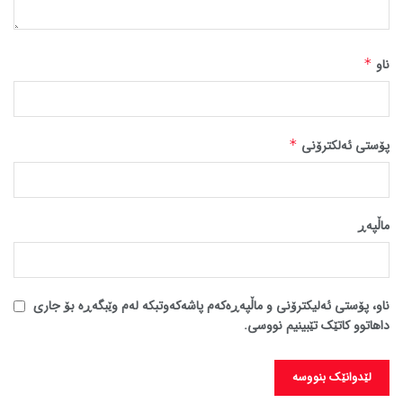
ناو
*
پۆستی ئەلکترۆنی
*
ماڵپه‌ڕ
ناو، پۆستی ئەلیکترۆنی و ماڵپەڕەکەم پاشەکەوتبکە لەم وێبگەڕە بۆ جاری
داهاتوو کاتێک تێبینیم نووسی.