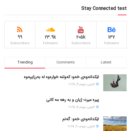
Stay Connected test
99
23.9k
205k
137
Subscribers
Followers
Subscribers
Followers
Trending
Comments
Latest
لێکدانەوەی خەو؛ کەوتنە خوارەوە لە بەرزاییەوە
كانونی دووه‌م 19, 2025
پیره میرد؛ ژیان و به رهه مه کانی
كانونی دووه‌م 16, 2025
لێکدانەوەی خەو: گەنم
كانونی دووه‌م 20, 2025