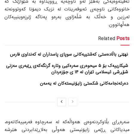
تەقینەوەیەکی بەهێز لەو ناوچەیە ڕوویداوە بە شێوازێک کە
خانووەکانی ناوچەی ئەبوقەرینات لە نزیک دیمۆنا کەوتوونەتە
لەرزین و خەڵک بە شڵەژاوی بەرەو پەناگە ژێرزەوینییەکان
هەڵهاتوون.
Related
Posts
نهێنی باڵادەستی کەشتییەکانی سوپای پاسداران لە کەنداوی فارس
شیکارییەک بۆ 5 میحوەری سەرەکیی وتارە گرنگەکەی ڕێبەری مەزنی
شۆڕشی ئیسلامی ئێران لە 14 ی جۆزەردان
دەرئەنجامەکانی شکستی زایۆنیستەکان لە یەمەن
سەرەڕای بڵاوکردنەوەی هەواڵەکە لە سەرچاوە فەرمییەکانەوە،
میدیاکانی ڕژێمی زایۆنیستی هەوڵی بەلاڕێدابردنی هێرشە