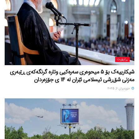
ڕاپۆرت
شیکارییەک بۆ 5 میحوەری سەرەکیی وتارە گرنگەکەی ڕێبەری
مەزنی شۆڕشی ئیسلامی ئێران لە 14 ی جۆزەردان
حوزه‌یران 6, 2025