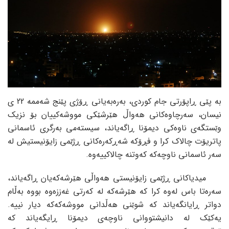
بە پێی ڕاپۆرتی جام کوردی، بەرەبەیانی ڕۆژی پێنج شەممە 22 ی
نیسان، سەرچاوەکانی هەواڵ هێرشێکی مووشەکییان بۆ نزیک
وێستگەی ناوەکی دیمۆنا ڕاگەیاند، سیستەمی بەرگری ئاسمانی
پاتریۆت چالاک کرا و فڕۆکە شەڕکەرەکانی ڕژێمی زایۆنیستیش لە
سەر ئاسمانی ناوچەکە کەوتنە چالاکییەوە.
میدیاکانی ڕژێمی زایۆنیستی هەواڵی هێرشەکەیان ڕاگەیاند،
سەرەتا باس لەوە کرا کە هێرشەکە لە کەرتی غەززەوە بووە بەڵام
دواتر ڕایانگەیاند کە شوێنی هەڵدانی مووشەکەکە دیار نییە.
یەکێک لە دانیشتووانی ناوچەی دیمۆنا ڕایگەیاند کە