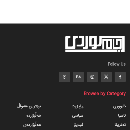
Follow Us
Browse by Category
ئابووری
ڕاپۆرت
نوێترین هەواڵ
ئاسیا
سیاسی
هەڵبژاردە
ئەفریقا
ڤیدیۆ
هەڵبژاردەی